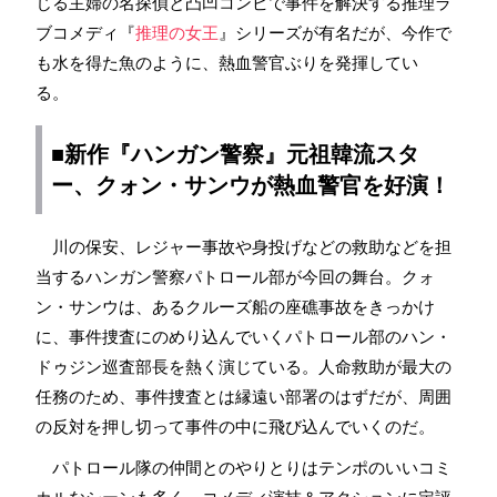
じる主婦の名探偵と凸凹コンビで事件を解決する推理ラ
ブコメディ『
推理の女王
』シリーズが有名だが、今作で
も水を得た魚のように、熱血警官ぶりを発揮してい
る。
■新作『ハンガン警察』元祖
韓流
スタ
ー、クォン・サンウが熱血警官を好演！
川の保安、レジャー事故や身投げなどの救助などを担
当するハンガン警察パトロール部が今回の舞台。クォ
ン・サンウは、あるクルーズ船の座礁事故をきっかけ
に、事件捜査にのめり込んでいくパトロール部のハン・
ドゥジン巡査部長を熱く演じている。人命救助が最大の
任務のため、事件捜査とは縁遠い部署のはずだが、周囲
の反対を押し切って事件の中に飛び込んでいくのだ。
パトロール隊の仲間とのやりとりはテンポのいいコミ