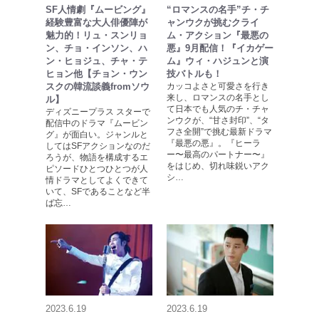
SF人情劇『ムービング』
“ロマンスの名手”チ・チ
経験豊富な大人俳優陣が
ャンウクが挑むクライ
魅力的！リュ・スンリョ
ム・アクション『最悪の
ン、チョ・インソン、ハ
悪』9月配信！『イカゲー
ン・ヒョジュ、チャ・テ
ム』ウィ・ハジュンと演
ヒョン他【チョン・ウン
技バトルも！
スクの韓流談義fromソウ
カッコよさと可愛さを行き
来し、ロマンスの名手とし
ル】
て日本でも人気のチ・チャ
ディズニープラス スターで
ンウクが、“甘さ封印”、“タ
配信中のドラマ『ムービン
フさ全開”で挑む最新ドラマ
グ』が面白い。ジャンルと
『最悪の悪』。『ヒーラ
してはSFアクションなのだ
ー〜最高のパートナー〜』
ろうが、物語を構成するエ
をはじめ、切れ味鋭いアク
ピソードひとつひとつが人
シ…
情ドラマとしてよくできて
いて、SFであることなど半
ば忘…
2023.6.19
2023.6.19