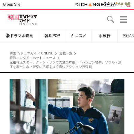
Group Site
🎬
ドラマ & 映画
🎤
K-POP
💄
コスメ
✈️
旅行
🍱
グ
韓国TVドラマガイド ONLINE
連載一覧
韓流エンタメ・ホットニュース
元祖韓流スター、クォン・サンウの魅力炸裂！『ハンガン警察』ソウル・漢
江を舞台に水上警察の活躍を描く痛快アクション捜査劇