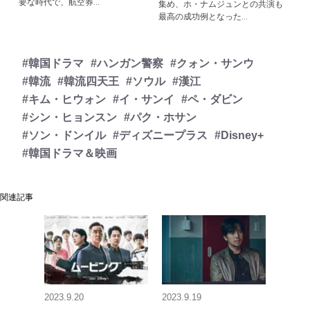
要な時代で、航空券...
集め、ホ・ナムジュンとの共演も
最高の成功例となった...
#韓国ドラマ
#ハンガン警察
#クォン・サンウ
#韓流
#韓流四天王
#ソウル
#漢江
#キム・ヒウォン
#イ・サンイ
#ペ・ダビン
#シン・ヒョンスン
#パク・ホサン
#ソン・ドンイル
#ディズニープラス
#Disney+
#韓国ドラマ＆映画
関連記事
2023.9.20
2023.9.19