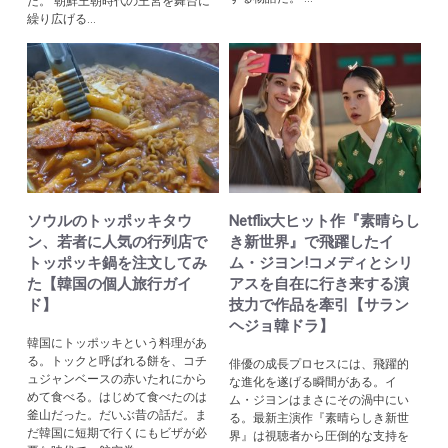
だ。 朝鮮王朝時代の王宮を舞台に
繰り広げる...
ソウルのトッポッキタウ
Netflix大ヒット作『素晴らし
ン、若者に人気の行列店で
き新世界』で飛躍したイ
トッポッキ鍋を注文してみ
ム・ジヨン!コメディとシリ
た【韓国の個人旅行ガイ
アスを自在に行き来する演
ド】
技力で作品を牽引【サラン
ヘジョ韓ドラ】
韓国にトッポッキという料理があ
る。トックと呼ばれる餅を、コチ
俳優の成長プロセスには、飛躍的
ュジャンベースの赤いたれにから
な進化を遂げる瞬間がある。イ
めて食べる。はじめて食べたのは
ム・ジヨンはまさにその渦中にい
釜山だった。だいぶ昔の話だ。ま
る。最新主演作『素晴らしき新世
だ韓国に短期で行くにもビザが必
界』は視聴者から圧倒的な支持を