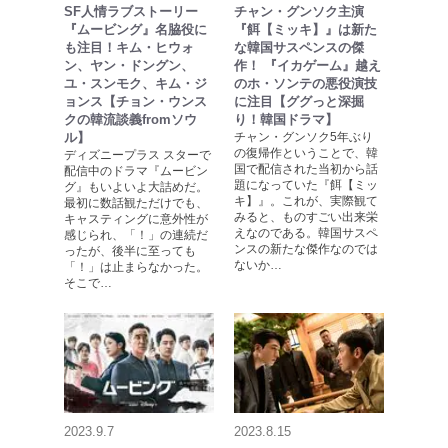
SF人情ラブストーリー
チャン・グンソク主演
『ムービング』名脇役に
『餌【ミッキ】』は新た
も注目！キム・ヒウォ
な韓国サスペンスの傑
ン、ヤン・ドングン、
作！ 『イカゲーム』越え
ユ・スンモク、キム・ジ
のホ・ソンテの悪役演技
ョンス【チョン・ウンス
に注目【ググっと深掘
クの韓流談義fromソウ
り！韓国ドラマ】
ル】
チャン・グンソク5年ぶり
の復帰作ということで、韓
ディズニープラス スターで
国で配信された当初から話
配信中のドラマ『ムービン
題になっていた『餌【ミッ
グ』もいよいよ大詰めだ。
キ】』。これが、実際観て
最初に数話観ただけでも、
みると、ものすごい出来栄
キャスティングに意外性が
えなのである。韓国サスペ
感じられ、「！」の連続だ
ンスの新たな傑作なのでは
ったが、後半に至っても
ないか…
「！」は止まらなかった。
そこで…
2023.9.7
2023.8.15