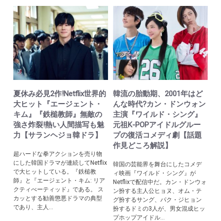
夏休み必見2作!Netflix世界的
韓流の胎動期、2001年はど
大ヒット『エージェント・
んな時代?カン・ドンウォン
キム』『鉄槌教師』無敵の
主演『ワイルド・シング』
強さ炸裂!熱い人間描写も魅
元祖K-POPアイドルグルー
力【サランヘジョ韓ドラ】
プの復活コメディ劇【話題
作見どころ解説】
超ハードな拳アクションを売り物
にした韓国ドラマが連続してNetflix
韓国の芸能界を舞台にしたコメデ
で大ヒットしている。『鉄槌教
ィ映画『ワイルド・シング』が
師』と『エージェント・キム: リア
Netflixで配信中だ。カン・ドンウォ
クティべーティッド』である。 ス
ン扮する主人公ヒョヌ、オム・テ
カッとする勧善懲悪ドラマの典型
グ扮するサング、パク・ジヒョン
であり、主人...
扮するドミの3人が、男女混成ヒッ
プホップアイドル...