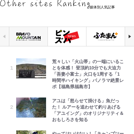
媒体別人気記事
荒々しい「火山帯」の一端にいるこ
千葉雄大、ほっそりイケメン近影に
「自分の絵ごと、このジャンルはそ
でっかい男になりたいゾ
浦和と千葉の首をかしげる主力放
空の轍と大地の雲と 第1回
公式-ヒロインが来る前に妊娠しま
錦織一清の写真集はなぜ私服なの
とを体感！ 登頂約10分でも大迫力
「顔パンパンだったのに」反響 視
ろそろ終わりかな」江口寿史が炎上
出、柏リカルドの下で新加入2人が
した~詰んだはずの悪役令嬢です
か…高級ブランドをやめ等身大の自
「吾妻小富士」火口を1周する「1
聴者が想った激変の納得理由
を経て樋口毅宏に語ったこと
化ける！Jリーグに必要な外国人選
が、どうやら違うようです~ 第1話
分を表現する現在「ちゃんとおじい
時間半ハイキング」パノラマ絶景レ
手は【Jリーグ開幕｢初めての秋春
ちゃんに」
ポ【福島県福島市】
制｣の大激論】(4)
オダウエダ植田、「2年半で56kg
ファミマと『VIVANT』第2シーズ
浅草は日本の心だゾ
第3回 出版までの道のり・その2
公式-婚約破棄されたのでお掃除メ
誹謗中傷も「『そうせざるを得ない
増」130㎏ボディに驚きと心配 過
ンのコラボがスタート！ “別班饅
イドになったら笑わない貴公子様に
アユは「怒らせて掛ける」魚だっ
W杯クオーター制への大反発か、
事情』がある」…山尾志桜里が
去の「めちゃ美人」写真も再び
頭”や限定グッズ登場にファン感激
溺愛されました 第27話(3)
た！ ルアーを追わせて釣りあげる
FIFA会長を追い詰めた｢欧州のボイ
SNSのバッシングにも向き合う理
「これは買うしかない！」
「アユイング」のオリジナリティ＆
コット｣と再選の行方【FIFA3兆円
由と独自メンタル術
「危ない」「やめて」第1子妊娠中
ボンジュールでポンジュースだゾ
レビュー『仮面家族』悠木シュン・
公式-だって、あなたが浮気をした
おもしろさを知る
の野望と2度のオウンゴール、来年
『ONE PIECE』今後の展開に絡ん
の田中みな実、ゴリゴリヒール着用
著
から 第9話(1)
3月の会長選】(3)
錦織一清が語る還暦からの新たな挑
できそうな「意味深な表紙連載」
に心配の声…ザックリ衣装にも意見
やってはいけない！「キャンプツー
戦…少年隊の分岐点と60代で挑む