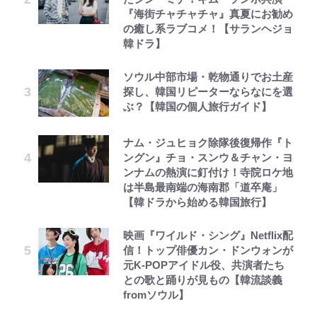
『海街チャチャチャ』真夏にお勧め
の癒し系ラブコメ！【サランヘジョ
韓ドラ】
ソウル中部市場・乾物通りでお土産
探し、韓国リピーターならなにを選
ぶ？【韓国の個人旅行ガイド】
ナム・ジュヒョク除隊後復帰作『ト
ングン』チョ・スンウ＆チャン・ヨ
ンナムの熱演に釘付け！寺院ロケ地
は半島最南端の海南郡「道卒庵」
【韓ドラから始める韓国旅行】
映画『ワイルド・シング』Netflix配
信！トップ俳優カン・ドンウォンが
元K-POPアイドル役、共演者たち
との歌と踊りが見もの【韓流談義
fromソウル】