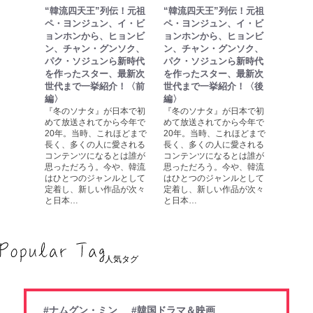
“韓流四天王”列伝！元祖
“韓流四天王”列伝！元祖
ペ・ヨンジュン、イ・ビ
ペ・ヨンジュン、イ・ビ
ョンホンから、ヒョンビ
ョンホンから、ヒョンビ
ン、チャン・グンソク、
ン、チャン・グンソク、
パク・ソジュンら新時代
パク・ソジュンら新時代
を作ったスター、最新次
を作ったスター、最新次
世代まで一挙紹介！〈前
世代まで一挙紹介！〈後
編〉
編〉
『冬のソナタ』が日本で初
『冬のソナタ』が日本で初
めて放送されてから今年で
めて放送されてから今年で
20年。当時、これほどまで
20年。当時、これほどまで
長く、多くの人に愛される
長く、多くの人に愛される
コンテンツになるとは誰が
コンテンツになるとは誰が
思っただろう。今や、韓流
思っただろう。今や、韓流
はひとつのジャンルとして
はひとつのジャンルとして
定着し、新しい作品が次々
定着し、新しい作品が次々
と日本…
と日本…
人気タグ
#ナムグン・ミン
#韓国ドラマ＆映画