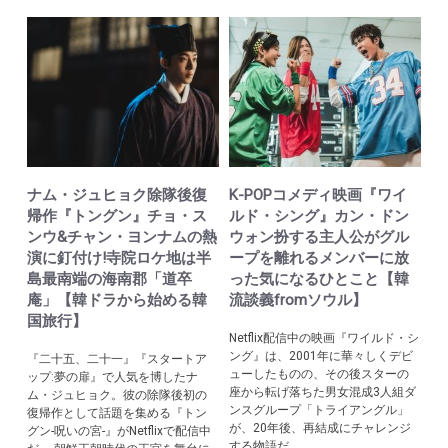
ナム・ジュヒョク除隊後復
K-POPコメディ映画『ワイ
帰作『トングン』チョ・ス
ルド・シング』カン・ドン
ンウ&チャン・ヨンナムの熱
ウォン扮する主人公がグル
演に釘付け!寺院ロケ地は半
ープを離れるメンバーに放
島最南端の海南郡「道卒
った気になるひとこと【韓
庵」【韓ドラから始める韓
流談義fromソウル】
国旅行】
Netflix配信中の映画『ワイルド・シ
ング』は、2001年に華々しくデビ
『二十五、二十一』『スタートア
ューしたものの、その後スターの
ップ:夢の扉』で人気を博したナ
座から転げ落ちた男女混成3人組ダ
ム・ジュヒョク。彼の除隊後初の
ンスグループ「トライアングル」
復帰作として話題を集める『トン
が、20年後、再結成にチャレンジ
グン-呪いの宮-』がNetflixで配信中
する物語だ。 ...