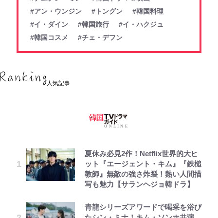
#アン・ウンジン
#トングン
#韓国料理
#イ・ダイン
#韓国旅行
#イ・ハクジュ
#韓国コスメ
#チェ・デフン
人気記事
夏休み必見2作！Netflix世界的大ヒ
ット『エージェント・キム』『鉄槌
教師』無敵の強さ炸裂！熱い人間描
写も魅力【サランヘジョ韓ドラ】
青龍シリーズアワードで喝采を浴び
たシン・ミナ！キム・ソンホ共演