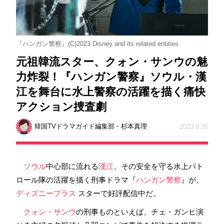
『ハンガン警察』(C)2023 Disney and its related entities
元祖韓流スター、クォン・サンウの魅
力炸裂！『ハンガン警察』ソウル・漢
江を舞台に水上警察の活躍を描く痛快
アクション捜査劇
韓国TVドラマガイド編集部・杉本真理
2023.9.25
ソウル
中心部に流れる
漢江
、その安全を守る水上パト
ロール隊の活躍を描く刑事ドラマ『
ハンガン警察
』が、
ディズニープラス
スターで好評配信中だ。
クォン・サンウ
の刑事ものといえば、チェ・ガンヒ演