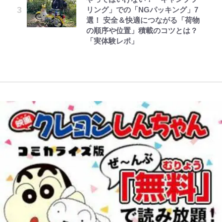
「神」エネルの月での展開に、元王
続々
リング」での「NGパッキング」7
｢めーっちゃオシャじゃん｣中田英
映画監督作『僕は瞳に恋してる』
下七武海の謎めいた過去も…
選！ 安全＆快適につながる「荷物
寿やトッティも愛した名門ローマ、
の順序や位置」積載のコツとは？
新アウェイユニが大評判！｢カッコ
「実体験レポ」
いい｣｢好きなデザイン｣｢今年は2nd
買おうかな｣