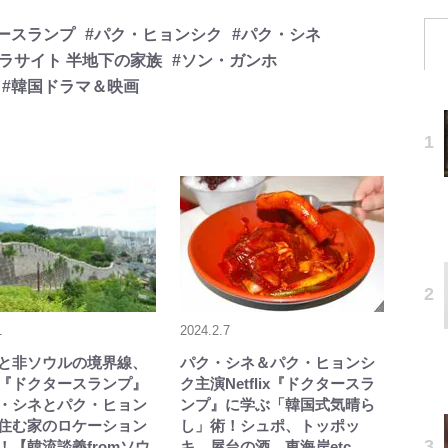
ースランプ
#パク・ヒョンシク
#パク・シネ
パラサイト 半地下の家族
#ソン・ガンホ
#韓国ドラマ＆映画
1
2024.2.7
と非ソウルの境界線、
パク・シネ＆パク・ヒョンシ
lix『ドクタースランプ』
ク主演Netflix『ドクタースラ
・シネとパク・ヒョン
ンプ』に学ぶ「韓国式気晴ら
住む家のロケーション
し」術！シュポ、トッポッ
！【韓流談義fromソウ
キ、屋台の酒、東海岸etc…