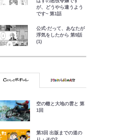
W杯クオーター制への
はずの悪役令嬢です
大反発か、FIFA会長を
が、どうやら違うよう
追い詰めた｢欧州のボイ
です~ 第1話
コット｣と再選の行方
【FIFA3兆円の野望と2
公式-だって、あなたが
度のオウンゴール、来
浮気をしたから 第9話
年3月の会長選】(3)
(1)
荒々しい「火山帯」の
一端にいることを体
感！ 登頂約10分でも大
迫力「吾妻小富士」火
口を1周する「1時間半
ハイキング」パノラマ
絶景レポ【福島県福島
市】
空の轍と大地の雲と 第
アユは「怒らせて掛け
1回
る」魚だった！ ルアー
を追わせて釣りあげる
「アユイング」のオリ
第3回 出版までの道の
ジナリティ＆おもしろ
り・その2