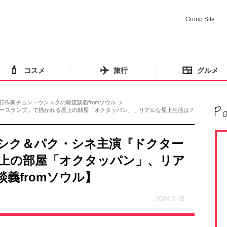
Group Site
💄
✈️
🍱
コスメ
旅行
グルメ
行作家チョン・ウンスクの韓流談義fromソウル
ースランプ』で描かれる屋上の部屋「オクタッパン」、リアルな屋上生活は？
シク＆パク・シネ主演『ドクター
上の部屋「オクタッパン」、リア
義fromソウル】
2024.2.15