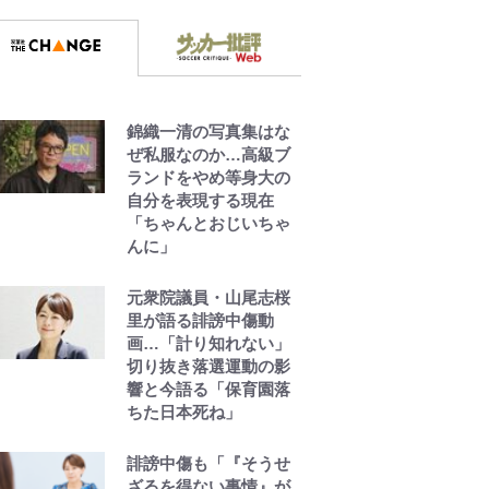
錦織一清の写真集はな
ぜ私服なのか…高級ブ
ランドをやめ等身大の
自分を表現する現在
「ちゃんとおじいちゃ
んに」
元衆院議員・山尾志桜
里が語る誹謗中傷動
画…「計り知れない」
切り抜き落選運動の影
響と今語る「保育園落
ちた日本死ね」
誹謗中傷も「『そうせ
ざるを得ない事情』が