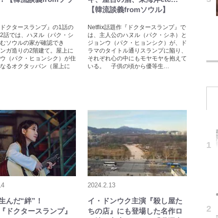
【韓流談義fromソウル】
ドクタースランプ』の1話の
Netflix話題作『ドクタースランプ』で
2話では、ハヌル（パク・シ
は、主人公のハヌル（パク・シネ）と
むソウルの家が確認でき
ジョンウ（パク・ヒョンシク）が、ド
ンガ造りの2階建て。屋上に
ラマのタイトル通りスランプに陥り、
ウ（パク・ヒョンシク）が住
それぞれ心の中にもモヤモヤを抱えて
なるオクタッパン（屋上に
いる。 子供の頃から優等生…
14
2024.2.13
生んだ“絆”！
イ・ドンウク主演『殺し屋た
lix『ドクタースランプ』
ちの店』にも登場した名作ロ