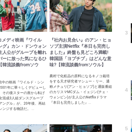
Pコメディ映画『ワイル
『社内お見合い』のアン・ヒョ
ング』カン・ドンウォン
ソプ主演Netflix『本日も完売し
主人公がグループを離れ
ました』終盤も見どころ満載!
バーに放った気になるひ
韓国語「ヨプチプ」はどんな意
【韓流談義fromソウ
味?【韓流談義fromソウル】
農村で化粧品の原料になるキノコ栽培
をする天才研究者マシュー・リー、通
ix配信中の映画『ワイルド・シン
称メチュリ(アン・ヒョソプ)と通販番組
2001年に華々しくデビューし
のカリスマМCダム・イェジン(チェ・
、その後スターの座から転げ
ウォンビン)が主人公のNetflixドラマ
女混成3人組ダンスグループ
『本日も完売しました』...
アングル」が、20年後、再結
ンジする物語だ。 ...