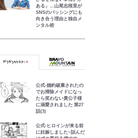
ある」…山尾志桜里が
SNSのバッシングにも
向き合う理由と独自メ
ンタル術
｢お土産最高すぎ笑｣｢ど
うやって入手？｣ブライ
トン帰還の三笘薫、同
僚に“ポケカ”をプレゼ
ント！｢薫の笑顔見れて
よかった｣｢大喜びのリ
ュテル可愛すぎ｣
浦和と千葉の首をかし
公式-婚約破棄されたの
げる主力放出、柏リカ
でお掃除メイドになっ
ルドの下で新加入2人が
たら笑わない貴公子様
化ける！Jリーグに必要
に溺愛されました 第27
な外国人選手は【Jリー
話(3)
グ開幕｢初めての秋春
制｣の大激論】(4)
公式-ヒロインが来る前
に妊娠しました~詰んだ