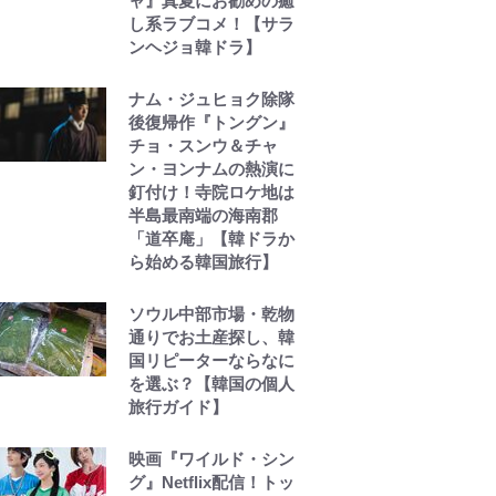
ャ』真夏にお勧めの癒
し系ラブコメ！【サラ
ンヘジョ韓ドラ】
ナム・ジュヒョク除隊
後復帰作『トングン』
チョ・スンウ＆チャ
ン・ヨンナムの熱演に
釘付け！寺院ロケ地は
半島最南端の海南郡
「道卒庵」【韓ドラか
ら始める韓国旅行】
ソウル中部市場・乾物
通りでお土産探し、韓
国リピーターならなに
を選ぶ？【韓国の個人
旅行ガイド】
映画『ワイルド・シン
グ』Netflix配信！トッ