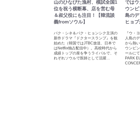
山のひなびた漁村、模試全国1
ではウ
位を祝う横断幕、店を営む母
ウンビ
＆叔父役にも注目！【韓流談
島のデ
義fromソウル】
ヒョプ
パク・シネ＆パク・ヒョンシク主演の
『ウ・ヨ
新作ドラマ『ドクタースランプ』を観
人島のデ
始めた（韓国ではJTBC放送、日本で
から熱い
はNetflix独占配信中）。高校時代から
ウンビン
成績トップの座を争うライバルで、そ
ールにて
れぞれソウルで医師として活躍…
PARK E
CONCE