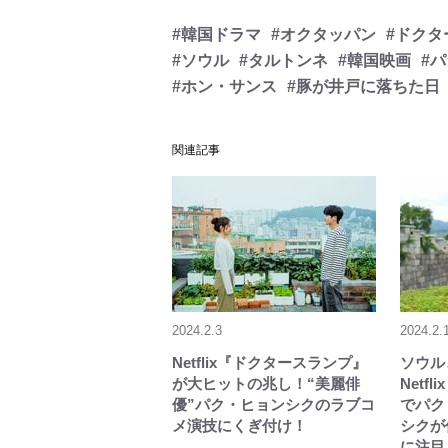
#韓国ドラマ
#オクタッパン
#ドクタ
#ソウル
#タルトンネ
#韓国映画
#
#ホン・サンス
#豚が井戸に落ちた日
関連記事
2024.2.3
2024.2.
Netflix『ドクタースランプ』
ソウル
が大ヒットの兆し！“美麗俳
Netf
優”パク・ヒョンシクのラブコ
でパク
メ演技にくぎ付け！
シクが
に注目