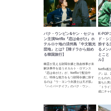
パク・ウンビン&ヤン・セジョ
K-PO
ン主演Netflix『恋は命がけ』ホ
ド・シ
テルロケ地の済州島「中文観光
扮する
団地」とは?【韓ドラから始め
るメン
る韓国旅行】
とこと
ル】
幽霊が見える財閥令嬢と熱血検事が未
解決事件を追うオカルト・ロマンス
Netfl
『恋は命がけ』が、Netflixで配信中
グ』は、
だ。特殊な能力をもつ財閥令嬢に扮す
たものの
るのは『ウ・ヨンウ弁護士は天才肌』
落ちた男
『ハイパーナイフ』のパク・ウン...
「トライ
成にチャレ