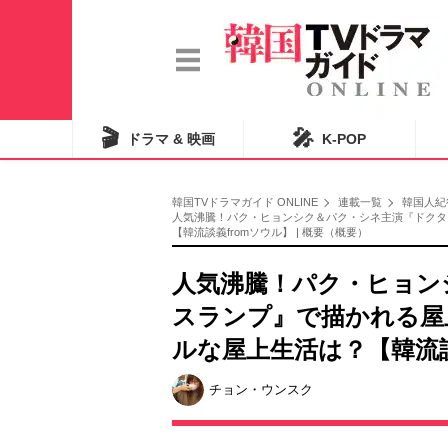
🎬
🎤
ドラマ & 映画
K-POP
韓国TVドラマガイド ONLINE
連載一覧
韓国人紀
人気沸騰！パク・ヒョンシク＆パク・シネ主演『ドクタ
【韓流談義fromソウル】 | 概要（概要）
人気沸騰！パク・ヒョン
スランプ』で描かれる屋
ルな屋上生活は？【韓流談
チョン・ウンスク