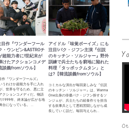
lix注目作『ワンダーフール
アイドル「味覚ボーイズ」にも
・ウンビン&ASTROチ
注目!パク・ジフン主演『伝説
が超能力者に!世紀末が
のキッチン・ソルジャー』野外
弾けたアクションコメデ
訓練で兵士たちを窮地に陥れた
流談義fromソウル】
料理「タッポックムタン」と
は?【韓流談義fromソウル】
ix注目作『ワンダーフールズ』
いうわけか超能力を手に入れ
コミカルな演出が毎回楽しみな『伝説
が、世界を守るため、悪に立
のキッチン・ソルジャー』は、Wanna
アクションコメディだ。物語
One出身の俳優パク・ジフン扮するソ
の1999年、終末論が広がる地
ンジェが、兵士たちの給食作りを担当
台になっている。 ...
する炊事兵として悪戦苦闘しながら成
長していく話だ。毎回与えられ...