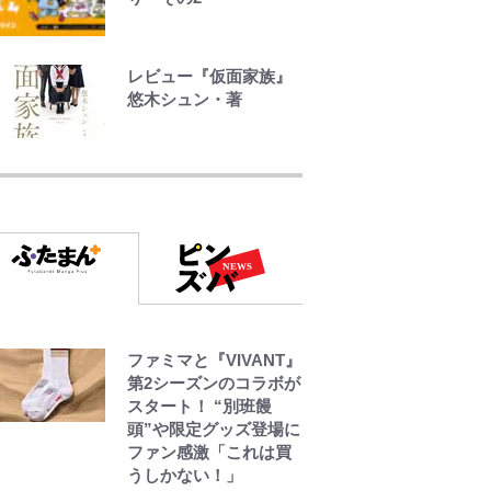
さを知る
やってはいけない！
レビュー『仮面家族』
「キャンプツーリン
悠木シュン・著
グ」での「NGパッキン
グ」7選！ 安全＆快適
でっかい男になりたい
につながる「荷物の順
ゾ
序や位置」積載のコツ
とは？「実体験レポ」
浅草は日本の心だゾ
ボンジュールでポンジ
ファミマと『VIVANT』
ュースだゾ
第2シーズンのコラボが
スタート！ “別班饅
頭”や限定グッズ登場に
ファン感激「これは買
うしかない！」