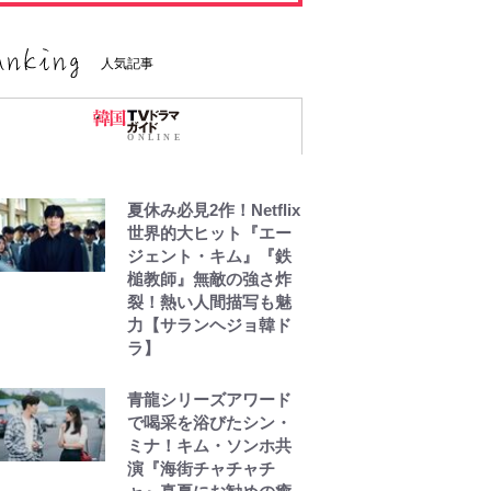
人気記事
夏休み必見2作！Netflix
世界的大ヒット『エー
ジェント・キム』『鉄
槌教師』無敵の強さ炸
裂！熱い人間描写も魅
力【サランヘジョ韓ド
ラ】
青龍シリーズアワード
で喝采を浴びたシン・
ミナ！キム・ソンホ共
演『海街チャチャチ