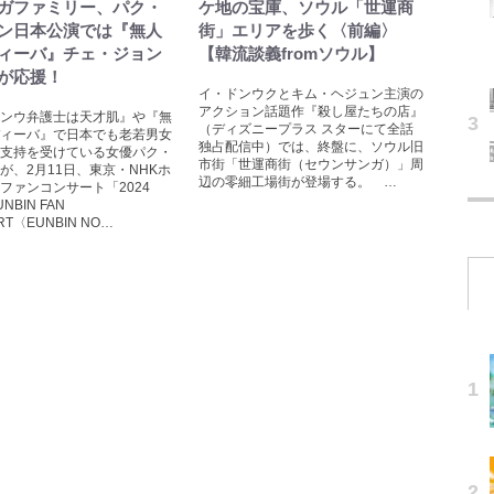
ガファミリー、パク・
ケ地の宝庫、ソウル「世運商
ン日本公演では『無人
街」エリアを歩く〈前編〉
ィーバ』チェ・ジョン
【韓流談義fromソウル】
が応援！
イ・ドンウクとキム・ヘジュン主演の
アクション話題作『殺し屋たちの店』
ンウ弁護士は天才肌』や『無
（ディズニープラス スターにて全話
ィーバ』で日本でも老若男女
独占配信中）では、終盤に、ソウル旧
支持を受けている女優パク・
市街「世運商街（セウンサンガ）」周
が、2月11日、東京・NHKホ
辺の零細工場街が登場する。 …
ファンコンサート「2024
UNBIN FAN
RT〈EUNBIN NO…