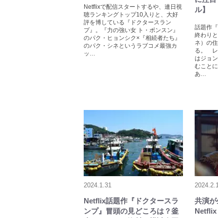
Netflixで配信スタートするや、連日視
ル】
聴ランキングトップ10入りと、大好
評を博している『ドクタースラン
話題作『
プ』。『力の強い女 ト・ボンスン』
終わりと
のパク・ヒョンシク×『相続者たち』
ネ）の住
のパク・シネというラブコメ最強カ
る。 レ
ッ…
はジョン
むことに
あ…
2024.1.31
2024.2.
Netflix話題作『ドクタースラ
共演が
ンプ』冒頭の見どころは？釜
Netf