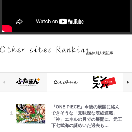
媒体別人気記事
『ONE PIECE』今後の展開に絡ん
空の轍と大地の雲と 第1回
「危ない」「やめて」第1子妊娠中
公式-ヒロインが来る前に妊娠しま
元衆院議員・山尾志桜里が語る誹謗
｢お土産最高すぎ笑｣｢どうやって入
やってはいけない！「キャンプツー
浅草は日本の心だゾ
できそうな「意味深な表紙連載」
の田中みな実、ゴリゴリヒール着用
した~詰んだはずの悪役令嬢です
中傷動画…「計り知れない」切り抜
手？｣ブライトン帰還の三笘薫、同
リング」での「NGパッキング」7
「神」エネルの月での展開に、元王
に心配の声…ザックリ衣装にも意見
が、どうやら違うようです~ 第1話
き落選運動の影響と今語る「保育園
僚に“ポケカ”をプレゼント！｢薫の
選！ 安全＆快適につながる「荷物
下七武海の謎めいた過去も…
続々
落ちた日本死ね」
笑顔見れてよかった｣｢大喜びのリ
の順序や位置」積載のコツとは？
ュテル可愛すぎ｣
「実体験レポ」