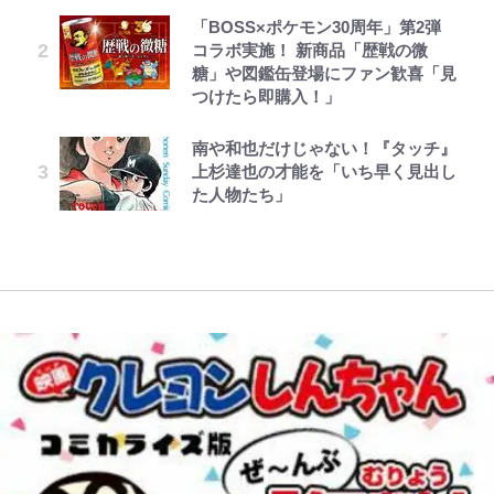
第3回 出版までの道のり・その2
公式-雑用付与術師が自分の最強に
ボンジュールでポンジュースだゾ
「BOSS×ポケモン30周年」第2弾
趣里「ショック」初めて語った“重
FRUITS ZIPPER鎮西寿々歌が語る
気付くまで 第56話(1)
コラボ実施！ 新商品「歴戦の微
い意味” 三山凌輝「無反省メー
『天才てれびくん』時代の学びと
｢モデルやってる｣｢かっけぇ｣三笘
アユは「怒らせて掛ける」魚だっ
糖」や図鑑缶登場にファン歓喜「見
ル」文春第2弾で“一家の限界”報道
22歳でアイドルの道を切り拓いた
薫がブライトン新ユニのモデルで完
た！ ルアーを追わせて釣りあげる
つけたら即購入！」
も
「人生最大の決断」
全復活！“King”の帰還に｢チームか
「アユイング」のオリジナリティ＆
レビュー『仮面家族』悠木シュン・
公式-転生したら平民でした。~生活
とうちゃんが出世するゾ
ら大歓迎されてる｣｢元気な姿見れ
おもしろさを知る
著
水準に耐えられないので貴族を目指
て…｣
南や和也だけじゃない！『タッチ』
【川口春奈と結婚】板倉滉は「めっ
誹謗中傷も「『そうせざるを得ない
します~ 第37話(2)
上杉達也の才能を「いち早く見出し
ちゃモテる」 年収7億円・お洒落・
事情』がある」…山尾志桜里が
【自転車】「若いときは登れたんだ
た人物たち」
包容力…超愛される日本代表
SNSのバッシングにも向き合う理
W杯クオーター制への大反発か、
けど……」 グラベルバイクで暑さ
由と独自メンタル術
FIFA会長を追い詰めた｢欧州のボイ
に負けそうなヒルクライム、砂利道
コット｣と再選の行方【FIFA3兆円
を疾走して少年時代を振り返る50
の野望と2度のオウンゴール、来年
代の夏 長野県｜2026年
3月の会長選】(3)