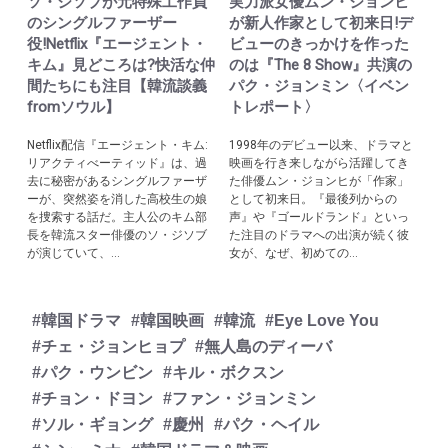
ソ・ジソブが元特殊工作員
実力派女優ムン・ジョンヒ
のシングルファーザー
が新人作家として初来日!デ
役!Netflix『エージェント・
ビューのきっかけを作った
キム』見どころは?快活な仲
のは『The 8 Show』共演の
間たちにも注目【韓流談義
パク・ジョンミン〈イベン
fromソウル】
トレポート〉
Netflix配信『エージェント・キム:
1998年のデビュー以来、ドラマと
リアクティべーティッド』は、過
映画を行き来しながら活躍してき
去に秘密があるシングルファーザ
た俳優ムン・ジョンヒが「作家」
ーが、突然姿を消した高校生の娘
として初来日。『最後列からの
を捜索する話だ。主人公のキム部
声』や『ゴールドランド』といっ
長を韓流スター俳優のソ・ジソブ
た注目のドラマへの出演が続く彼
が演じていて、...
女が、なぜ、初めての...
#韓国ドラマ
#韓国映画
#韓流
#Eye Love You
#チェ・ジョンヒョプ
#無人島のディーバ
#パク・ウンビン
#キル・ボクスン
#チョン・ドヨン
#ファン・ジョンミン
#ソル・ギョング
#慶州
#パク・ヘイル