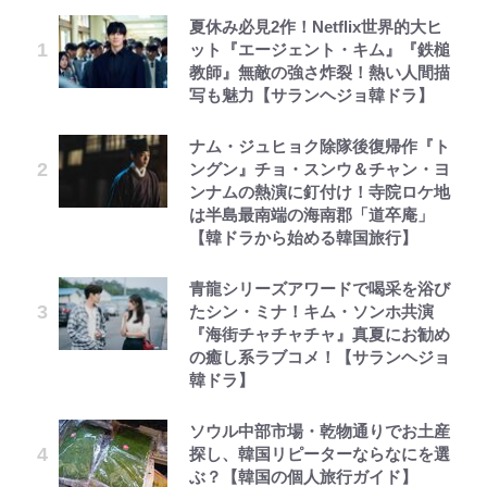
夏休み必見2作！Netflix世界的大ヒ
ット『エージェント・キム』『鉄槌
教師』無敵の強さ炸裂！熱い人間描
写も魅力【サランヘジョ韓ドラ】
ナム・ジュヒョク除隊後復帰作『ト
ングン』チョ・スンウ＆チャン・ヨ
ンナムの熱演に釘付け！寺院ロケ地
は半島最南端の海南郡「道卒庵」
【韓ドラから始める韓国旅行】
青龍シリーズアワードで喝采を浴び
たシン・ミナ！キム・ソンホ共演
『海街チャチャチャ』真夏にお勧め
の癒し系ラブコメ！【サランヘジョ
韓ドラ】
ソウル中部市場・乾物通りでお土産
探し、韓国リピーターならなにを選
ぶ？【韓国の個人旅行ガイド】