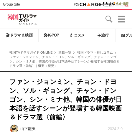
Group Site
🎬
ドラマ & 映画
🎤
K-POP
💄
コスメ
✈️
旅行
🍱
グ
韓国TVドラマガイド ONLINE
連載一覧
韓国ドラマ・推しコラム
ファン・ジョンミン、チョン・ドヨン、ソル・ギョング、チャン・ドンゴ
ン、シン・ミナ他、韓国の俳優が日本語を話すシーンが登場する韓国映画＆
ドラマ選〈前編〉 | 概要（概要）
ファン・ジョンミン、チョン・ドヨ
ン、ソル・ギョング、チャン・ドン
ゴン、シン・ミナ他、韓国の俳優が日
本語を話すシーンが登場する韓国映画
＆ドラマ選〈前編〉
山下龍夫
2024.3.9