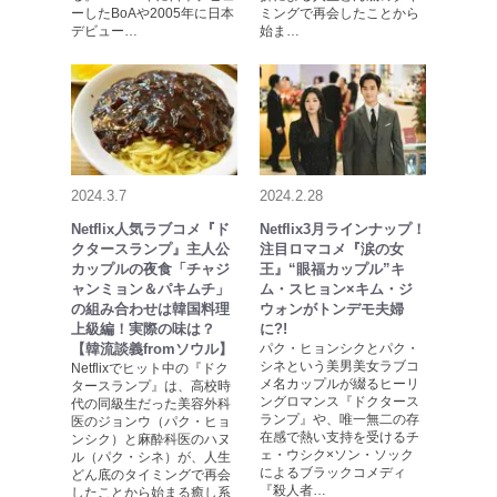
ーしたBoAや2005年に日本
ミングで再会したことから
デビュー…
始ま…
2024.3.7
2024.2.28
Netflix人気ラブコメ『ド
Netflix3月ラインナップ！
クタースランプ』主人公
注目ロマコメ『涙の女
カップルの夜食「チャジ
王』“眼福カップル”キ
ャンミョン＆パキムチ」
ム・スヒョン×キム・ジ
の組み合わせは韓国料理
ウォンがトンデモ夫婦
上級編！実際の味は？
に?!
【韓流談義fromソウル】
パク・ヒョンシクとパク・
シネという美男美女ラブコ
Netflixでヒット中の『ドク
メ名カップルが綴るヒーリ
タースランプ』は、高校時
ングロマンス『ドクタース
代の同級生だった美容外科
ランプ』や、唯一無二の存
医のジョンウ（パク・ヒョ
在感で熱い支持を受けるチ
ンシク）と麻酔科医のハヌ
ェ・ウシク×ソン・ソック
ル（パク・シネ）が、人生
によるブラックコメディ
どん底のタイミングで再会
『殺人者…
したことから始まる癒し系