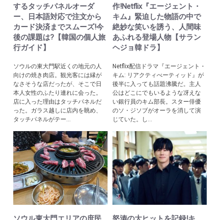
するタッチパネルオーダ
作!Netflix『エージェント・
ー、日本語対応で注文から
キム』緊迫した物語の中で
カード決済までスムーズ!今
絶妙な笑いを誘う、人間味
後の課題は?【韓国の個人旅
あふれる登場人物【サラン
行ガイド】
ヘジョ韓ドラ】
ソウルの東大門駅近くの地元の人
Netflix配信ドラマ『エージェント・
向けの焼き肉店。観光客には縁が
キム: リアクティべーティッド』が
なさそうな店だったが、そこで日
後半に入っても話題沸騰だ。主人
本人女性のふたり連れに会った。
公はどこにでもいるような冴えな
店に入った理由はタッチパネルだ
い銀行員のキム部長。スター俳優
った。ガラス越しに店内を眺め、
のソ・ジソブがオーラを消して演
タッチパネルがテー...
じていた。し...
ソウル東大門エリアの庶民
怒涛の大ヒットを記録!キ