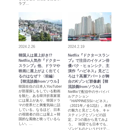
ラブ…
2024.2.26
2024.2.19
韓国人は屋上好き!?
Netflix『ドクタースラン
Netflix人気作『ドクター
プ』で注目のイケメン俳
スランプ』他、ドラマや
優パク・ヒョンシク、主
映画に屋上がよく出てく
演作『ハピネス』見どこ
るのはなぜ？〈前編〉
ろは？高層アパートが舞
【韓流談義fromソウル】
台のKゾンビ群像劇【韓
韓国在住の日本人YouTuber
流談義fromソウル】
が部屋探しをしている動画
Netflixで配信中のサバイバ
を観た。ある韓洋折衷家屋
ルアクション
には屋上があり、韓国ドラ
『HAPPINESS/ハピネス』
マの世界だと興奮気味に話
（2021年／全12話）。本作
している。なるほど、日本
の魅力と見どころを、キャ
の視聴者の目には屋上＝韓
スティングとゾンビの設
国的な風物と映っているら
定、2つの面から見てみよ
しい。…
う。 韓国でも日本でも、
ゾンビものというだけで…