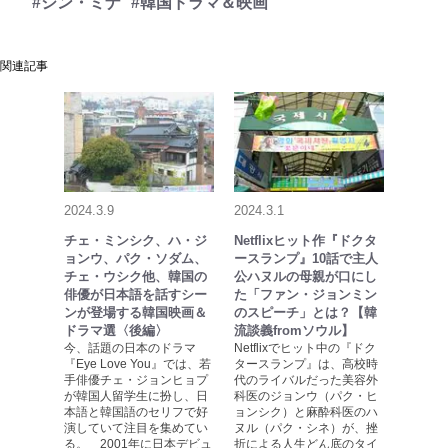
#シン・ミナ
#韓国ドラマ＆映画
関連記事
2024.3.9
2024.3.1
チェ・ミンシク、ハ・ジ
Netflixヒット作『ドクタ
ョンウ、パク・ソダム、
ースランプ』10話で主人
チェ・ウシク他、韓国の
公ハヌルの母親が口にし
俳優が日本語を話すシー
た「ファン・ジョンミン
ンが登場する韓国映画＆
のスピーチ」とは？【韓
ドラマ選〈後編〉
流談義fromソウル】
今、話題の日本のドラマ
Netflixでヒット中の『ドク
『Eye Love You』では、若
タースランプ』は、高校時
手俳優チェ・ジョンヒョプ
代のライバルだった美容外
が韓国人留学生に扮し、日
科医のジョンウ（パク・ヒ
本語と韓国語のセリフで好
ョンシク）と麻酔科医のハ
演していて注目を集めてい
ヌル（パク・シネ）が、挫
る。 2001年に日本デビュ
折による人生どん底のタイ