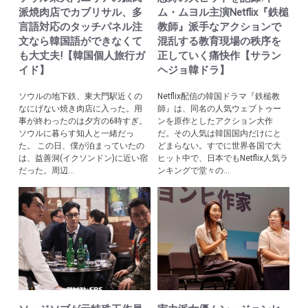
派焼肉店でカブリサル、多
ム・ムヨル主演Netflix『鉄槌
言語対応のタッチパネル注
教師』派手なアクションで
文なら韓国語ができなくて
混乱する教育現場の秩序を
も大丈夫!【韓国個人旅行ガ
正していく痛快作【サラン
イド】
ヘジョ韓ドラ】
ソウルの地下鉄、東大門駅近くの
Netflix配信の韓国ドラマ『鉄槌教
なにげない焼き肉店に入った。用
師』は、同名の人気ウェブトゥー
事が終わったのは夕方の6時すぎ。
ンを原作としたアクション大作
ソウルに暮らす知人と一緒だっ
だ。その人気は韓国国内だけにと
た。 この日、僕が泊まっていたの
どまらない。すでに世界各国で大
は、益善洞(イクソンドン)に近い宿
ヒット中で、日本でもNetflix人気ラ
だった。周辺...
ンキングで堂々の...