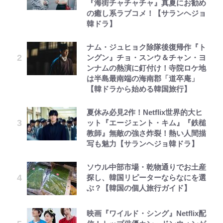
『海街チャチャチャ』真夏にお勧め
の癒し系ラブコメ！【サランヘジョ
韓ドラ】
ナム・ジュヒョク除隊後復帰作『ト
ングン』チョ・スンウ＆チャン・ヨ
ンナムの熱演に釘付け！寺院ロケ地
は半島最南端の海南郡「道卒庵」
【韓ドラから始める韓国旅行】
夏休み必見2作！Netflix世界的大ヒ
ット『エージェント・キム』『鉄槌
教師』無敵の強さ炸裂！熱い人間描
写も魅力【サランヘジョ韓ドラ】
ソウル中部市場・乾物通りでお土産
探し、韓国リピーターならなにを選
ぶ？【韓国の個人旅行ガイド】
映画『ワイルド・シング』Netflix配