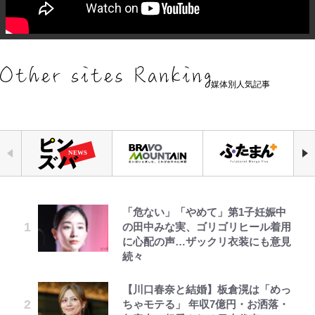
媒体別人気記事
「危ない」「やめて」第1子妊娠中
アユは「怒らせて掛ける」魚だっ
『ちいかわ』ファンの記憶に残る
空の轍と大地の雲と 第1回
｢お土産最高すぎ笑｣｢どうやって入
元衆院議員・山尾志桜里が語る誹謗
浅草は日本の心だゾ
公式-ヒロインが来る前に妊娠しま
の田中みな実、ゴリゴリヒール着用
た！ ルアーを追わせて釣りあげる
「恐怖キャラ」の戦慄シーン 小さ
手？｣ブライトン帰還の三笘薫、同
中傷動画…「計り知れない」切り抜
した~詰んだはずの悪役令嬢です
に心配の声…ザックリ衣装にも意見
「アユイング」のオリジナリティ＆
くてかわいい世界なのに「見た目か
僚に“ポケカ”をプレゼント！｢薫の
き落選運動の影響と今語る「保育園
が、どうやら違うようです~ 第1話
続々
おもしろさを知る
らしてヤバイ…」
笑顔見れてよかった｣｢大喜びのリ
落ちた日本死ね」
ュテル可愛すぎ｣
第3回 出版までの道のり・その2
ボンジュールでポンジュースだゾ
公式-転生したら平民でした。~生活
【川口春奈と結婚】板倉滉は「めっ
やってはいけない！「キャンプツー
『ONE PIECE』今後の展開に絡ん
FRUITS ZIPPER鎮西寿々歌が語る
水準に耐えられないので貴族を目指
ちゃモテる」 年収7億円・お洒落・
リング」での「NGパッキング」7
できそうな「意味深な表紙連載」
｢モデルやってる｣｢かっけぇ｣三笘
『天才てれびくん』時代の学びと
します~ 第37話(2)