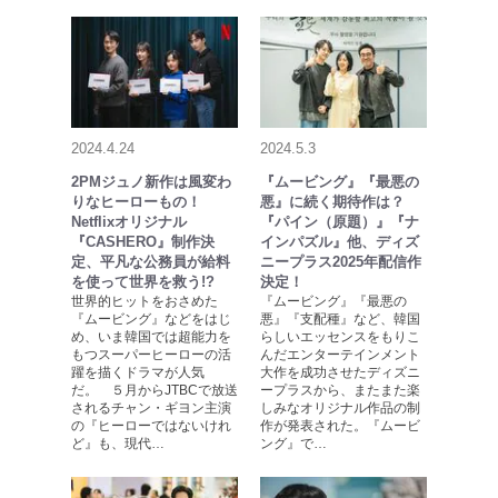
2024.4.24
2024.5.3
2PMジュノ新作は風変わ
『ムービング』『最悪の
りなヒーローもの！
悪』に続く期待作は？
Netflixオリジナル
『パイン（原題）』『ナ
『CASHERO』制作決
インパズル』他、ディズ
定、平凡な公務員が給料
ニープラス2025年配信作
を使って世界を救う!?
決定！
世界的ヒットをおさめた
『ムービング』『最悪の
『ムービング』などをはじ
悪』『支配種』など、韓国
め、いま韓国では超能力を
らしいエッセンスをもりこ
もつスーパーヒーローの活
んだエンターテインメント
躍を描くドラマが人気
大作を成功させたディズニ
だ。 ５月からJTBCで放送
ープラスから、またまた楽
されるチャン・ギヨン主演
しみなオリジナル作品の制
の『ヒーローではないけれ
作が発表された。『ムービ
ど』も、現代…
ング』で…