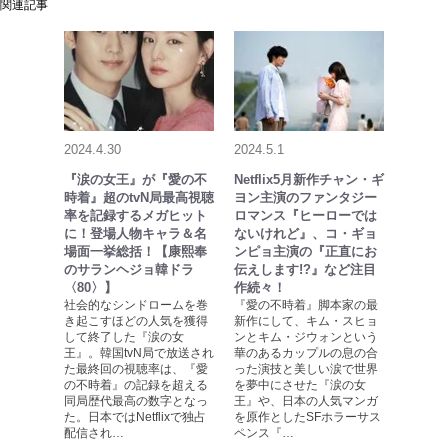
関連記事
2024.4.30
2024.5.1
『涙の女王』が『愛の不
Netflix5月新作チャン・ギ
時着』超のtvN局最高視聴
ヨン主演のファンタジー
率を記録するメガヒット
ロマンス『ヒーローでは
に！登場人物キャラ＆名
ないけれど』、コ・ギョ
場面一挙総括！【康熙奉
ンピョ主演の『正直にお
のサランヘジョ韓ドラ
伝えします!?』など注目
〈80〉】
作続々！
社会的なシンドロームを巻
『愛の不時着』脚本家の最
き起こすほどの人気を獲得
新作にして、キム・スヒョ
して終了した『涙の女
ンとキム・ジウォンという
王』。韓国tvN局で放送され
華のあるカップルの息の合
た最終回の視聴率は、『愛
った演技と美しい涙で世界
の不時着』の記録を超える
を夢中にさせた『涙の女
同局歴代最高の数字となっ
王』や、日本の人気マンガ
た。日本ではNetflixで独占
を原作としたSFホラーサス
配信され…
ペンス『…