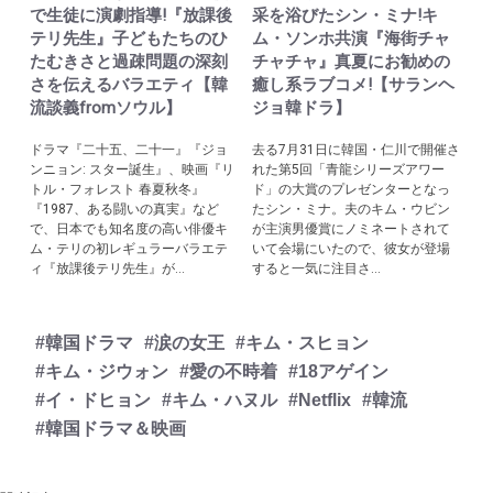
で生徒に演劇指導!『放課後
采を浴びたシン・ミナ!キ
テリ先生』子どもたちのひ
ム・ソンホ共演『海街チャ
たむきさと過疎問題の深刻
チャチャ』真夏にお勧めの
さを伝えるバラエティ【韓
癒し系ラブコメ!【サランヘ
流談義fromソウル】
ジョ韓ドラ】
ドラマ『二十五、二十一』『ジョ
去る7月31日に韓国・仁川で開催さ
ンニョン: スター誕生』、映画『リ
れた第5回「青龍シリーズアワー
トル・フォレスト 春夏秋冬』
ド」の大賞のプレゼンターとなっ
『1987、ある闘いの真実』など
たシン・ミナ。夫のキム・ウビン
で、日本でも知名度の高い俳優キ
が主演男優賞にノミネートされて
ム・テリの初レギュラーバラエテ
いて会場にいたので、彼女が登場
ィ『放課後テリ先生』が...
すると一気に注目さ...
#韓国ドラマ
#涙の女王
#キム・スヒョン
#キム・ジウォン
#愛の不時着
#18アゲイン
#イ・ドヒョン
#キム・ハヌル
#Netflix
#韓流
#韓国ドラマ＆映画