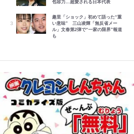
包容力…超愛される日本代表
選！ 安全＆快適につながる「荷物
「神」エネルの月での展開に、元王
薫がブライトン新ユニのモデルで完
22歳でアイドルの道を切り拓いた
の順序や位置」積載のコツとは？
下七武海の謎めいた過去も…
全復活！“King”の帰還に｢チームか
「人生最大の決断」
レビュー『仮面家族』悠木シュン・
ボーちゃんの一途な気持ちだゾ
公式-雑用付与術師が自分の最強に
「実体験レポ」
ら大歓迎されてる｣｢元気な姿見れ
趣里「ショック」初めて語った“重
著
気付くまで 第56話(1)
て…｣
「BOSS×ポケモン30周年」第2弾
辛坊治郎の原点は「朝寝坊ができる
い意味” 三山凌輝「無反省メー
【自転車】「若いときは登れたんだ
コラボ実施！ 新商品「歴戦の微
という理由」 読売テレビ入社から
ル」文春第2弾で“一家の限界”報道
けど……」 グラベルバイクで暑さ
糖」や図鑑缶登場にファン歓喜「見
W杯クオーター制への大反発か、
54歳での早期退職とラジオパーソ
も
に負けそうなヒルクライム、砂利道
つけたら即購入！」
FIFA会長を追い詰めた｢欧州のボイ
ナリティ転身までの軌跡
を疾走して少年時代を振り返る50
コット｣と再選の行方【FIFA3兆円
代の夏 長野県｜2026年
の野望と2度のオウンゴール、来年
3月の会長選】(3)