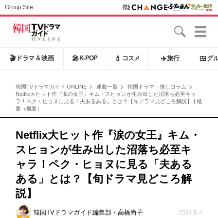
Group Site
🎬
ドラマ & 映画
🎤
K-POP
💄
コスメ
✈️
旅行
🍱
グ
韓国TVドラマガイド ONLINE
連載一覧
韓国ドラマ・推しコラム
Netflix大ヒット作『涙の女王』キム・スヒョンが生み出した沼落ち必至キャ
ラ！ペク・ヒョヌに見る「夫あるある」とは？【旬ドラマ見どころ解説】 | 概
要（概要）
Netflix大ヒット作『涙の女王』キム・
スヒョンが生み出した沼落ち必至キ
ャラ！ペク・ヒョヌに見る「夫ある
ある」とは？【旬ドラマ見どころ解
説】
韓国TVドラマガイド編集部・高橋尚子
2024.5.4