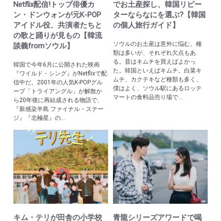
Netflix配信!トップ俳優カ
でお土産探し、韓国リピー
ン・ドンウォンが元K-POP
ターならなにを選ぶ?【韓国
アイドル役、共演者たちと
の個人旅行ガイド】
の歌と踊りが見もの【韓流
ソウルのお土産は意外に悩む。種
談義fromソウル】
類は多いが、それぞれ欠点もあ
る。昔はキムチを買えばよかっ
韓国で今年6月に公開された映画
た。韓国といえばキムチ。白菜キ
『ワイルド・シング』がNetflixで配
ムチ、カクテキなど種類も多く、
信中だ。2001年の人気K-POPグル
僕はよく、ソウル駅にあるロッテ
ープ「トライアングル」が解散か
マートの食料品売り場で...
ら20年後に再結成される物語で、
『新感染半島 ファイナル・ステー
ジ』『北極星』の...
キム・テリが田舎の小学校
青龍シリーズアワードで喝