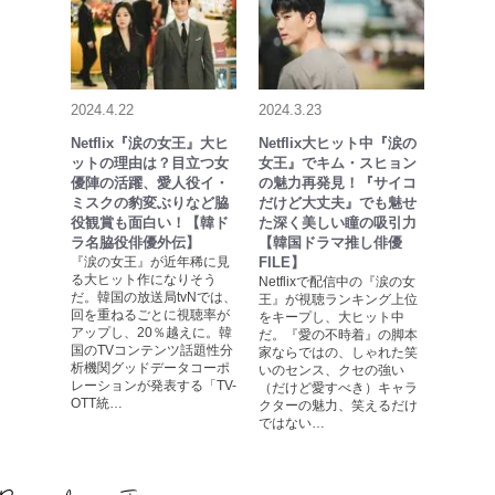
2024.4.22
2024.3.23
Netflix『涙の女王』大ヒ
Netflix大ヒット中『涙の
ットの理由は？目立つ女
女王』でキム・スヒョン
優陣の活躍、愛人役イ・
の魅力再発見！『サイコ
ミスクの豹変ぶりなど脇
だけど大丈夫』でも魅せ
役観賞も面白い！【韓ド
た深く美しい瞳の吸引力
ラ名脇役俳優外伝】
【韓国ドラマ推し俳優
『涙の女王』が近年稀に見
FILE】
る大ヒット作になりそう
Netflixで配信中の『涙の女
だ。韓国の放送局tvNでは、
王』が視聴ランキング上位
回を重ねるごとに視聴率が
をキープし、大ヒット中
アップし、20％越えに。韓
だ。『愛の不時着』の脚本
国のTVコンテンツ話題性分
家ならではの、しゃれた笑
析機関グッドデータコーポ
いのセンス、クセの強い
レーションが発表する「TV-
（だけど愛すべき）キャラ
OTT統…
クターの魅力、笑えるだけ
ではない…