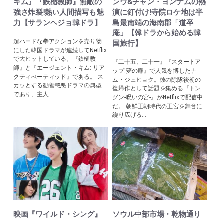
キム』『鉄槌教師』無敵の
ンウ&チャン・ヨンナムの熱
強さ炸裂!熱い人間描写も魅
演に釘付け!寺院ロケ地は半
力【サランヘジョ韓ドラ】
島最南端の海南郡「道卒
庵」【韓ドラから始める韓
超ハードな拳アクションを売り物
国旅行】
にした韓国ドラマが連続してNetflix
で大ヒットしている。『鉄槌教
『二十五、二十一』『スタートア
師』と『エージェント・キム: リア
ップ:夢の扉』で人気を博したナ
クティべーティッド』である。 ス
ム・ジュヒョク。彼の除隊後初の
カッとする勧善懲悪ドラマの典型
復帰作として話題を集める『トン
であり、主人...
グン-呪いの宮-』がNetflixで配信中
だ。 朝鮮王朝時代の王宮を舞台に
繰り広げる...
映画『ワイルド・シング』
ソウル中部市場・乾物通り