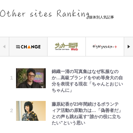
媒体別人気記事
錦織一清の写真集はなぜ私服なの
｢なんじゃこりゃあああ！｣本田圭
公式-ヒロインが来る前に妊娠しま
えびめしの流儀
千葉雄大、ほっそりイケメン近影に
【キャンプ自己啓発】増えすぎたギ
空の轍と大地の雲と 第1回
「自分の絵ごと、このジャンルはそ
か…高級ブランドをやめ等身大の自
佑の古巣ミラン、漆黒×蛍光レッド
した~詰んだはずの悪役令嬢です
「顔パンパンだったのに」反響 視
アを棚卸し！ “ウルトラライト” 目
ろそろ終わりかな」江口寿史が炎上
分を表現する現在「ちゃんとおじい
の超絶クールな新サードユニに世界
が、どうやら違うようです~ 第1話
聴者が想った激変の納得理由
指した「自分スタイル」再構築でわ
を経て樋口毅宏に語ったこと
ちゃんに」
が熱狂｢サードなのにズルい｣｢こり
かった「本当に必要な7つの道具」
ゃかっけえわ｣
とは
公式-冒険家になろう! ~スキルボー
でっかい男になりたいゾ
GLAY・TERU＆PUFFY大貫亜美
第3回 出版までの道のり・その2
1万円超えも「納得のクオリティ」
藤原紀香が23年間続けるボランテ
ドでダンジョン攻略~ 第65話(1)
の“共演”ショットに「夫婦で写っ
『この素晴らしい世界に祝福を！』
ィア活動の原動力は…「偽善者だ」
浦和と千葉の首をかしげる主力放
荒々しい「火山帯」の一端にいるこ
てるの尊い」 長女はもう23歳
10万針以上の密度で再現された“め
との声も跳ね返す“誰かの役に立ち
出、柏リカルドの下で新加入2人が
とを体感！ 登頂約10分でも大迫力
ぐみん刺繍ワークシャツ”にファン
たい”という思い
化ける！Jリーグに必要な外国人選
「吾妻小富士」火口を1周する「1
も感動
公式-超難関ダンジョンで10万年修
浅草は日本の心だゾ
中居正広氏の被災地支援報道と消え
レビュー『仮面家族』悠木シュン・
手は【Jリーグ開幕｢初めての秋春
時間半ハイキング」パノラマ絶景レ
行した結果、世界最強に~最弱無能
ない“芸能界復帰説”、なぜ代理人
著