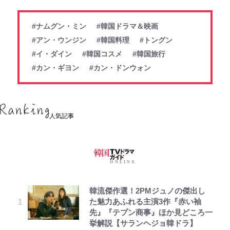
#ナムグン・ミン
#韓国ドラマ＆映画
#アン・ウンジン
#韓国料理
#トングン
#イ・ダイン
#韓国コスメ
#韓国旅行
#カン・ギヨン
#カン・ドンウォン
人気記事
韓流傑作選！2PMジュノの傑出し
た魅力あふれる主演3作『赤い袖
先』『テプン商事』ほか見どころ一
挙解説【サランヘジョ韓ドラ】