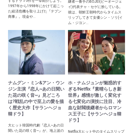
するドラマ3作を一挙紹介しよう。
継者一番手のBOJEI(ビーオージェ
1997年から1998年にかけて起こっ
イ)代表チャ・セゲに扮している。
た経済危機を取り上げた『テプン
彼は、朝鮮王朝時代からタイムス
商事』。現金や...
リップしてきて女優シン・ソリ(イ
ム・ジヨン...
ナムグン・ミン&アン・ウン
ホ・ナムジュンが魅惑的す
ジン主演『恋人~あの日聞い
ぎる!Netflix『素晴らしき新
た花の咲く音~』見どころ
世界』感情が激しく変化す
は?戦乱の中で至上の愛を描
る七変化の演技に注目、冷
く歴史大作【サランヘジョ
血な財閥後継者からロマン
韓ドラ】
ス王子に【サランヘジョ韓
ドラ】
大ヒット韓国時代劇『恋人~あの日
聞いた花の咲く音~』が、地上波の
Netflix大ヒット中のタイムスリップ