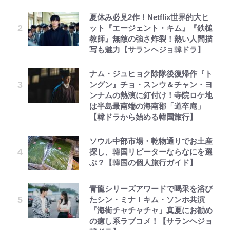
夏休み必見2作！Netflix世界的大ヒ
ット『エージェント・キム』『鉄槌
教師』無敵の強さ炸裂！熱い人間描
写も魅力【サランヘジョ韓ドラ】
ナム・ジュヒョク除隊後復帰作『ト
ングン』チョ・スンウ＆チャン・ヨ
ンナムの熱演に釘付け！寺院ロケ地
は半島最南端の海南郡「道卒庵」
【韓ドラから始める韓国旅行】
ソウル中部市場・乾物通りでお土産
探し、韓国リピーターならなにを選
ぶ？【韓国の個人旅行ガイド】
青龍シリーズアワードで喝采を浴び
たシン・ミナ！キム・ソンホ共演
『海街チャチャチャ』真夏にお勧め
の癒し系ラブコメ！【サランヘジョ