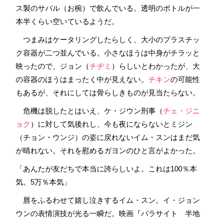
ス製のサバル（お椀）で飲んでいる。透明のボトルが一
本半くらい空いているようだ。
つまみはケータリングしたらしく、大小のプラスチッ
ク容器が二つ並んでいる。小さなほうは中身がチラッと
映ったので、ジョン（
チヂミ
）らしいとわかったが、大
の容器のほうはまったく中が見えない。
チキン
の可能性
もあるが、それにしては骨らしきものが見当たらない。
危機は脱したとはいえ、ケ・ジウン刑事（
チェ・ジニ
ョク
）に対して気後れし、今も夜にならないとミジン
（チョン・ウンジ）の姿に戻れないイム・スンはまだ気
が晴れない。それを慰めるガヨンのひと言がよかった。
「あんたが友だちで本当に誇らしいよ。これは100％本
気。5万％本気」
唇をふるわせて嬉し泣きするイム・スン。イ・ジョン
ウンの表情演技が光る一瞬だ。映画『パラサイト 半地