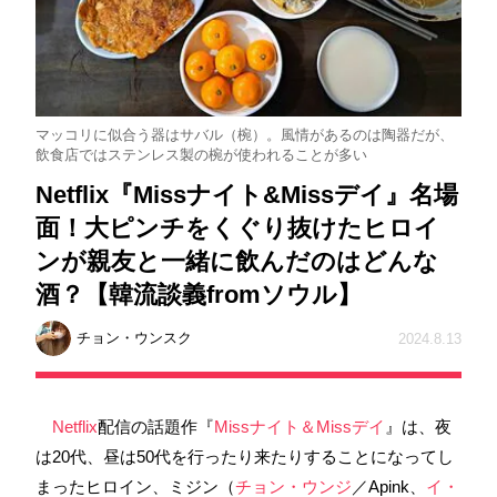
マッコリに似合う器はサバル（椀）。風情があるのは陶器だが、
飲食店ではステンレス製の椀が使われることが多い
Netflix『Missナイト&Missデイ』名場
面！大ピンチをくぐり抜けたヒロイ
ンが親友と一緒に飲んだのはどんな
酒？【韓流談義fromソウル】
チョン・ウンスク
2024.8.13
Netflix
配信の話題作『
Missナイト＆Missデイ
』は、夜
は20代、昼は50代を行ったり来たりすることになってし
まったヒロイン、ミジン（
チョン・ウンジ
／Apink、
イ・