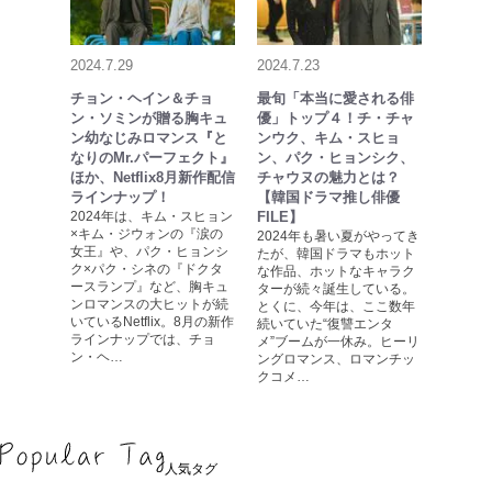
2024.7.29
2024.7.23
チョン・ヘイン＆チョ
最旬「本当に愛される俳
ン・ソミンが贈る胸キュ
優」トップ４！チ・チャ
ン幼なじみロマンス『と
ンウク、キム・スヒョ
なりのMr.パーフェクト』
ン、パク・ヒョンシク、
ほか、Netflix8月新作配信
チャウヌの魅力とは？
ラインナップ！
【韓国ドラマ推し俳優
2024年は、キム・スヒョン
FILE】
×キム・ジウォンの『涙の
2024年も暑い夏がやってき
女王』や、パク・ヒョンシ
たが、韓国ドラマもホット
ク×パク・シネの『ドクタ
な作品、ホットなキャラク
ースランプ』など、胸キュ
ターが続々誕生している。
ンロマンスの大ヒットが続
とくに、今年は、ここ数年
いているNetflix。8月の新作
続いていた“復讐エンタ
ラインナップでは、チョ
メ”ブームが一休み。ヒーリ
ン・ヘ…
ングロマンス、ロマンチッ
クコメ…
人気タグ