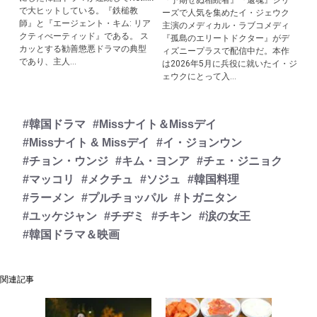
で大ヒットしている。『鉄槌教
ーズで人気を集めたイ・ジェウク
師』と『エージェント・キム: リア
主演のメディカル・ラブコメディ
クティべーティッド』である。 ス
『孤島のエリートドクター』がデ
カッとする勧善懲悪ドラマの典型
ィズニープラスで配信中だ。本作
であり、主人...
は2026年5月に兵役に就いたイ・ジ
ェウクにとって入...
#韓国ドラマ
#Missナイト＆Missデイ
#Missナイト & Missデイ
#イ・ジョンウン
#チョン・ウンジ
#キム・ヨンア
#チェ・ジニョク
#マッコリ
#メクチュ
#ソジュ
#韓国料理
#ラーメン
#プルチョッパル
#トガニタン
#ユッケジャン
#チヂミ
#チキン
#涙の女王
#韓国ドラマ＆映画
関連記事