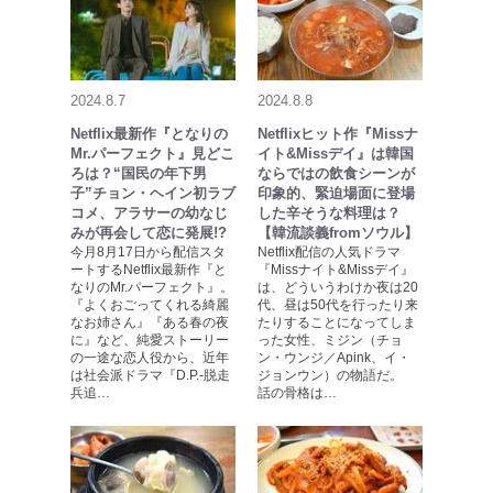
2024.8.7
2024.8.8
Netflix最新作『となりの
Netflixヒット作『Missナ
Mr.パーフェクト』見どこ
イト&Missデイ』は韓国
ろは？“国民の年下男
ならではの飲食シーンが
子”チョン・ヘイン初ラブ
印象的、緊迫場面に登場
コメ、アラサーの幼なじ
した辛そうな料理は？
みが再会して恋に発展!?
【韓流談義fromソウル】
今月8月17日から配信スタ
Netflix配信の人気ドラマ
ートするNetflix最新作『と
『Missナイト&Missデイ』
なりのMr.パーフェクト』。
は、どういうわけか夜は20
『よくおごってくれる綺麗
代、昼は50代を行ったり来
なお姉さん』『ある春の夜
たりすることになってしま
に』など、純愛ストーリー
った女性、ミジン（チョ
の一途な恋人役から、近年
ン・ウンジ／Apink、イ・
は社会派ドラマ『D.P.-脱走
ジョンウン）の物語だ。
兵追…
話の骨格は…