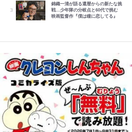
制｣の大激論】(4)
ポ【福島県福島市】
錦織一清が語る還暦からの新たな挑
「カルチャーは引用の歴史である」
の下剋上~ 第37話(1)
弁護士が今も“窓口”に? 直撃に深
戦…少年隊の分岐点と60代で挑む
江口寿史と樋口毅宏、“引用と継
まる“謎”
映画監督作『僕は瞳に恋してる』
｢守り方かっこよすぎ｣上田綺世が
青く美しい「幸せのブルービー」の
承”をめぐる対話
妻の“ワンオペ騒動”に家族写真で
正体とは？ 身近な場所で見つける
アンサー！ボールも嫁の炎上も収め
コツを紹介【あなたのすぐそばにい
る“神対応”に新婚の板倉、久保、
る「季節の虫」の探し方 vol.21】
長友夫妻も続々エール！