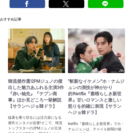
おすすめ記事
韓流傑作選!2PMジュノの傑
“斬新なイケメン”ホ・ナムジ
出した魅力あふれる主演3作
ュンの演技が神がかり
『赤い袖先』『テプン商
的!Netflix『素晴らしき新世
事』ほか見どころ一挙解説
界』甘いロマンスと激しい
【サランヘジョ韓ドラ】
怒りを的確に表現【サラン
ヘジョ韓ドラ】
猛暑を乗り切るには活力源になる
傑作エンタメが必要!そこで、韓流
Netflix『素晴らしき新世界』でホ・
トップスターの2PMジュノが主演
ナムジュンは、チャイル財閥の後