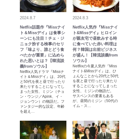
2024.8.7
2024.8.3
Netflix話題作『Missナイ
Netflix人気作『Missナイ
ト＆Missデイ』は食事シ
ト&Missデイ』ヒロイン
ーンにも注目！チェ・ジ
が親友宅で昼飲みする時
ニョク扮する検事のセリ
に食べていた赤い料理は
フ「味より、誰とどう食
何？韓国は出前ビジネス
べたかが重要」に込めら
が盛ん！【韓流談義from
れた思いとは？【韓流談
ソウル】
義fromソウル】
Netflixの今夏人気作『Miss
ナイト&Missデイ』は、ひ
Netflix人気ドラマ『Missナ
ょんなことから20代と50代
イト＆Missデイ』は、20代
を夜と昼で行ったり来たり
と50代を夜と昼で行ったり
することになってしまった
来たりすることになってし
女性、ミジンの物語だ。
まった女性、ミジン（チョ
サスペンスの要素もある
ン・ウンジ／Apink、イ・
が、昼間のミジン（50代の
ジョンウン）の物語だ。フ
イム・ス…
ァンタジー的な設定、年齢
を超え…