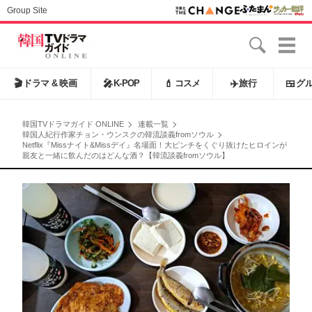
Group Site
🎬
ドラマ & 映画
🎤
K-POP
💄
コスメ
✈️
旅行
🍱
グ
韓国TVドラマガイド ONLINE
連載一覧
韓国人紀行作家チョン・ウンスクの韓流談義fromソウル
Netflix『Missナイト&Missデイ』名場面！大ピンチをくぐり抜けたヒロインが
親友と一緒に飲んだのはどんな酒？【韓流談義fromソウル】