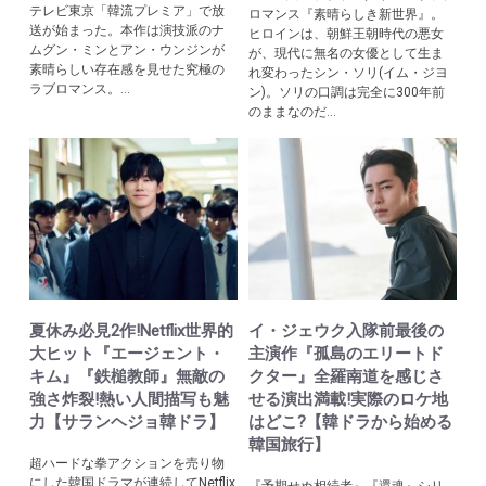
テレビ東京「韓流プレミア」で放
ロマンス『素晴らしき新世界』。
送が始まった。本作は演技派のナ
ヒロインは、朝鮮王朝時代の悪女
ムグン・ミンとアン・ウンジンが
が、現代に無名の女優として生ま
素晴らしい存在感を見せた究極の
れ変わったシン・ソリ(イム・ジヨ
ラブロマンス。...
ン)。ソリの口調は完全に300年前
のままなのだ...
夏休み必見2作!Netflix世界的
イ・ジェウク入隊前最後の
大ヒット『エージェント・
主演作『孤島のエリートド
キム』『鉄槌教師』無敵の
クター』全羅南道を感じさ
強さ炸裂!熱い人間描写も魅
せる演出満載!実際のロケ地
力【サランヘジョ韓ドラ】
はどこ?【韓ドラから始める
韓国旅行】
超ハードな拳アクションを売り物
にした韓国ドラマが連続してNetflix
『予期せぬ相続者』『還魂』シリ