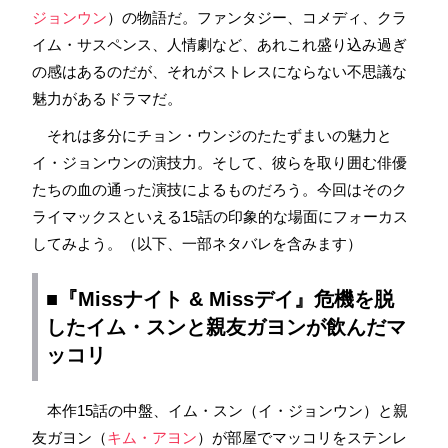
ジョンウン
）の物語だ。ファンタジー、コメディ、クラ
イム・サスペンス、人情劇など、あれこれ盛り込み過ぎ
の感はあるのだが、それがストレスにならない不思議な
魅力があるドラマだ。
それは多分にチョン・ウンジのたたずまいの魅力と
イ・ジョンウンの演技力。そして、彼らを取り囲む俳優
たちの血の通った演技によるものだろう。今回はそのク
ライマックスといえる15話の印象的な場面にフォーカス
してみよう。（以下、一部ネタバレを含みます）
■『Missナイト & Missデイ』危機を脱
したイム・スンと親友ガヨンが飲んだ
マ
ッコリ
本作15話の中盤、イム・スン（イ・ジョンウン）と親
友ガヨン（
キム・アヨン
）が部屋でマッコリをステンレ