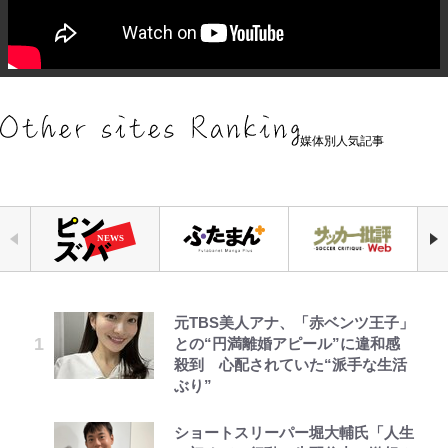
媒体別人気記事
元TBS美人アナ、「赤ベンツ王子」
「あまりにも強すぎる…」『呪術廻
｢マジでなんちゅー作戦なの槙野監
公式-ヒロインが来る前に妊娠しま
より快適な「車中泊」には、こんな
毎日お風呂に入れたいゾ
人気漫画家・江口寿史がお金がなく
空の轍と大地の雲と 第1回
との“円満離婚アピール”に違和感
戦≡』で描かれた、本編最強の呪術
督w｣ベンチ前に掲げられた｢マテ
した~詰んだはずの悪役令嬢です
スタイルもアリ！ 初挑戦の「ハッ
て原画を売却!? 画集『KING OF
殺到 心配されていた“派手な生活
師たちの「その後」 虎杖、東堂、
茶｣｢白い犬｣｢爆弾｣｢合コン｣のイラ
が、どうやら違うようです~ 第1話
チバックテント」簡単リビング設営
POP』で起死回生！
ぶり”
釘崎らの数十年後の姿とは
スト入り作戦ボードにファン困惑！
＆使い勝手は想像以上！「実践レ
｢想像よりデカくて吹いた｣
ポ」
公式-かたわれ令嬢が男装する理由
じいちゃんの夏の思い出だゾ
武田久美子が“伝説の貝殻水着”の
第3回 出版までの道のり・その2
ショートスリーパー堀大輔氏「人生
あの強豪校がまさかの敗退!? 読者
第1話
裏側を激白…ターニングポイントは