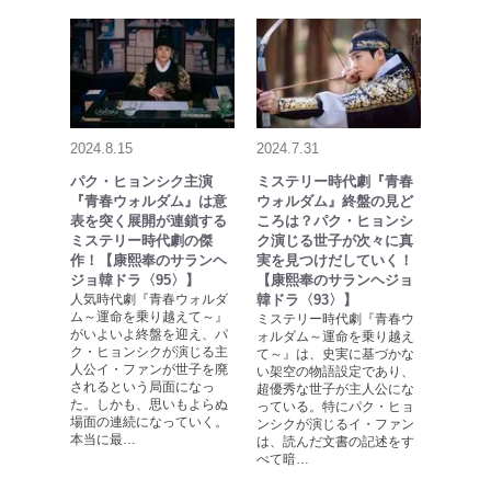
2024.8.15
2024.7.31
パク・ヒョンシク主演
ミステリー時代劇『青春
『青春ウォルダム』は意
ウォルダム』終盤の見ど
表を突く展開が連鎖する
ころは？パク・ヒョンシ
ミステリー時代劇の傑
ク演じる世子が次々に真
作！【康熙奉のサランヘ
実を見つけだしていく！
ジョ韓ドラ〈95〉】
【康熙奉のサランヘジョ
人気時代劇『青春ウォルダ
韓ドラ〈93〉】
ム～運命を乗り越えて～』
ミステリー時代劇『青春ウ
がいよいよ終盤を迎え、パ
ォルダム～運命を乗り越え
ク・ヒョンシクが演じる主
て～』は、史実に基づかな
人公イ・ファンが世子を廃
い架空の物語設定であり、
されるという局面になっ
超優秀な世子が主人公にな
た。しかも、思いもよらぬ
っている。特にパク・ヒョ
場面の連続になっていく。
ンシクが演じるイ・ファン
本当に最…
は、読んだ文書の記述をす
べて暗…