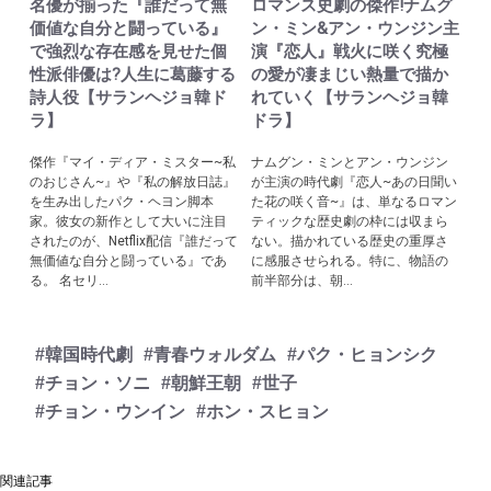
名優が揃った『誰だって無
ロマンス史劇の傑作!ナムグ
価値な自分と闘っている』
ン・ミン&アン・ウンジン主
で強烈な存在感を見せた個
演『恋人』戦火に咲く究極
性派俳優は?人生に葛藤する
の愛が凄まじい熱量で描か
詩人役【サランヘジョ韓ド
れていく【サランヘジョ韓
ラ】
ドラ】
傑作『マイ・ディア・ミスター~私
ナムグン・ミンとアン・ウンジン
のおじさん~』や『私の解放日誌』
が主演の時代劇『恋人~あの日聞い
を生み出したパク・ヘヨン脚本
た花の咲く音~』は、単なるロマン
家。彼女の新作として大いに注目
ティックな歴史劇の枠には収まら
されたのが、Netflix配信『誰だって
ない。描かれている歴史の重厚さ
無価値な自分と闘っている』であ
に感服させられる。特に、物語の
る。 名セリ...
前半部分は、朝...
#韓国時代劇
#青春ウォルダム
#パク・ヒョンシク
#チョン・ソニ
#朝鮮王朝
#世子
#チョン・ウンイン
#ホン・スヒョン
関連記事