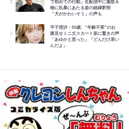
で初めての行動」生配信中に激怒＆
も驚いた大番狂わせ…高校野球漫画
｢最後の1枚…ワルぃゎ〜｣鈴木優磨
【当事者が語る】“海なし県民”と
近藤真彦主演ハイティーン・ブギで
物に乱暴にあたる姿の経緯釈明
で描かれた「大本命チームの敗北」
が激勝翌日に写真12枚投稿→渾身
海に行くなら教えてあげてほしい
のキス
「犬がかわいそう」の声も
の“煽りショット”に興奮！｢最後の
「3つの事」 あまりの“不慣れ”さが
公式-魔王様、リトライ!R R第58話
えびめしの流儀
レビュー『仮面家族』悠木シュン・
1枚までの壮大なフリ｣｢知念くんの
招いた「ガッカリ経験」レポ
可憐なのは見た目だけ…剣術に銃の
辛坊治郎の原点は「朝寝坊ができる
(3)
著
ことどんだけ好きなんよｗ｣
平子理沙・55歳、“年齢不変”のお
早撃ちも!? 『銀河鉄道999』メーテ
という理由」 読売テレビ入社から
腹見せミニ丈スカート姿に驚きの声
「電気風呂の数は全国一」温泉じゃ
ルが敵を無双した「ガチ戦闘シー
54歳での早期退職とラジオパーソ
「あゆかと思った」「どんだけ若い
｢泣く｣｢おかえり｣南野拓実が古巣
ないのに大満足！ 上高地帰りに寄
ン」
ナリティ転身までの軌跡
んだよ」
リバプール“アンフィールド帰
りたい「林檎の湯屋 おぶ～」【山
還”特別映像が感動的！｢僕も彼が
帰り、今日はどこでととのう？
大好きだった｣ジョタの追悼碑にも
vol.7】
献花！｢胸が熱くなります…｣