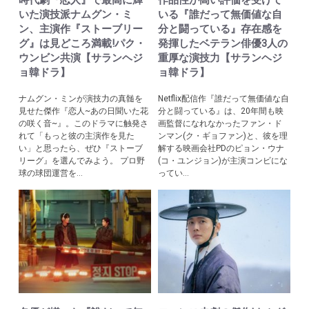
時代劇『恋人』で最高に輝
作品性が高い評価を受けて
いた演技派ナムグン・ミ
いる『誰だって無価値な自
ン、主演作『ストーブリー
分と闘っている』存在感を
グ』は見どころ満載!パク・
発揮したベテラン俳優3人の
ウンビン共演【サランヘジ
重厚な演技力【サランヘジ
ョ韓ドラ】
ョ韓ドラ】
ナムグン・ミンが演技力の真髄を
Netflix配信作『誰だって無価値な自
見せた傑作『恋人~あの日聞いた花
分と闘っている』は、20年間も映
の咲く音~』。このドラマに触発さ
画監督になれなかったファン・ド
れて「もっと彼の主演作を見た
ンマン(ク・ギョファン)と、彼を理
い」と思ったら、ぜひ『ストーブ
解する映画会社PDのピョン・ウナ
リーグ』を選んでみよう。 プロ野
(コ・ユンジョン)が主演コンビにな
球の球団運営を...
ってい...