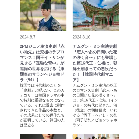
2024.8.7
2024.8.16
2PMジュノ主演史劇『赤
ナムグン・ミン主演史劇
い袖先』は究極のラブロ
『恋人〜あの日聞いた花
マンス！国王イ・サンが
の咲く音〜』にも登場し
見せる「孤独な背中」が
た第16代王・仁祖は、朝
追憶の世界を広げる【康
鮮王朝きっての悪役だっ
熙奉のサランヘジョ韓ド
た！【韓国時代劇マニ
ラ〈94〉】
ア】
韓国では時代劇のことを
ナムグン・ミン主演の珠玉
「史劇」と呼ぶが、このカ
のロマンス史劇『恋人〜あ
テゴリーは韓国ドラマの中
の日聞いた花の咲く音〜』
で特別に重要なものになっ
は、第16代王・仁祖（イン
ている。それは過去に制作
ジョ）の時代に起きた、清
されてきた作品の本数と、
（後金）の朝鮮侵攻、いわ
その成果としての傑作たち
ゆる〝丙子（へいし）の乱
が証明している。韓国の人
（丙子胡乱／ピョンジャホ
は歴史を…
ラン）…