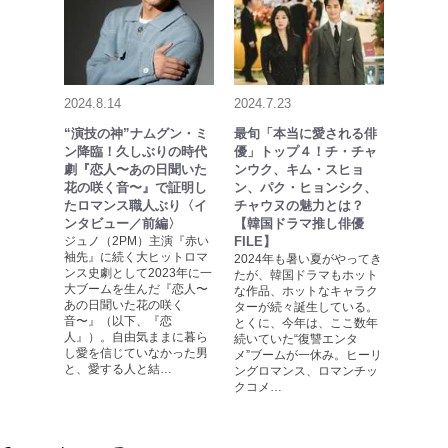
2024.8.14
2024.7.23
“演技の神”ナムグン・ミ
最旬「本当に愛される俳
ン降臨！久しぶりの時代
優」トップ４！チ・チャ
劇『恋人〜あの日聞いた
ンウク、キム・スヒョ
花の咲く音〜』で証明し
ン、パク・ヒョンシク、
たロマンス職人ぶり〈イ
チャウヌの魅力とは？
ンタビュー／前編〉
【韓国ドラマ推し俳優
ジュノ（2PM）主演『赤い
FILE】
袖先』に続く大ヒットロマ
2024年も暑い夏がやってき
ンス史劇として2023年に一
たが、韓国ドラマもホット
大ブームを生んだ『恋人〜
な作品、ホットなキャラク
あの日聞いた花の咲く
ターが続々誕生している。
音〜』（以下、『恋
とくに、今年は、ここ数年
人』）。自由気ままに暮ら
続いていた“復讐エンタ
し愛を信じていなかった男
メ”ブームが一休み。ヒーリ
と、愛する人と結…
ングロマンス、ロマンチッ
クコメ…