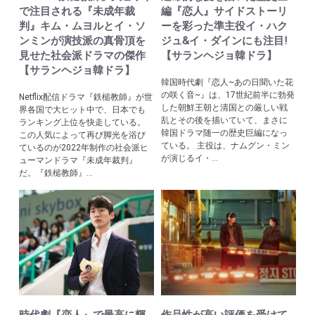
で注目される『未成年裁
編『恋人』サイドストーリ
判』キム・ムヨルとイ・ソ
ーを彩った準主役イ・ハク
ンミンが演技派の真骨頂を
ジュ&イ・ダインにも注目!
見せた社会派ドラマの傑作
【サランヘジョ韓ドラ】
【サランヘジョ韓ドラ】
韓国時代劇『恋人~あの日聞いた花
の咲く音~』は、17世紀前半に勃発
Netflix配信ドラマ『鉄槌教師』が世
した朝鮮王朝と清国との厳しい戦
界各国で大ヒット中で、日本でも
乱とその後を描いていて、まさに
ランキング上位を快走している。
韓国ドラマ随一の歴史巨編になっ
この人気によって再び脚光を浴び
ている。 主役は、ナムグン・ミン
ているのが2022年制作の社会派ヒ
が演じるイ・...
ューマンドラマ『未成年裁判』
だ。『鉄槌教師』...