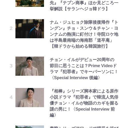
先』『テプン商事』ほか見どころ一
挙解説【サランヘジョ韓ドラ】
ナム・ジュヒョク除隊後復帰作『ト
ングン』チョ・スンウ＆チャン・ヨ
ンナムの熱演に釘付け！寺院ロケ地
は半島最南端の海南郡「道卒庵」
【韓ドラから始める韓国旅行】
チョン・イルがデビュー20周年の
節目に思うことは？Prime Videoド
ラマ『犯罪者』でキーパーソンに！
〈Special Interview 後編〉
『相棒』シリーズ脚本家による原作
小説ドラマ『犯罪者』で韓流人気俳
優チョン・イルが物語のカギを握る
謎の男に！〈Special Interview 前
編〉