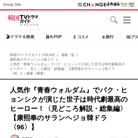
Group Site
🎬
ドラマ & 映画
🎤
K-POP
💄
コスメ
✈️
旅行
🍱
グ
韓国TVドラマガイド ONLINE
連載一覧
康煕奉のサランヘジョ韓ドラ
人気作『青春ウォルダム』でパク・ヒョンシクが演じた世子は時代劇最高の
ヒーロー！〈見どころ解説・総集編〉【康熙奉のサランヘジョ韓ドラ
〈96〉】 | 概要（概要）
人気作『青春ウォルダム』でパク・ヒ
ョンシクが演じた世子は時代劇最高の
ヒーロー！〈見どころ解説・総集編〉
【康熙奉のサランヘジョ韓ドラ
〈96〉】