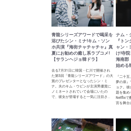
青龍シリーズアワードで喝采を
ナム・
浴びたシン・ミナ!キム・ソン
『トン
ホ共演『海街チャチャチャ』真
ャン・
夏にお勧めの癒し系ラブコメ!
け!寺
【サランヘジョ韓ドラ】
海南郡
始める
去る7月31日に韓国・仁川で開催され
た第5回「青龍シリーズアワード」の大
『二十五
賞のプレゼンターとなったシン・ミ
夢の扉』
ナ。夫のキム・ウビンが主演男優賞に
ョク。彼
ノミネートされていて会場にいたの
題を集め
で、彼女が登場すると一気に注目さ...
Netfl
宮を舞台に