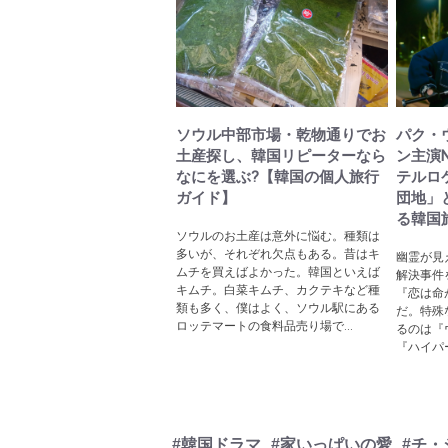
ソウル中部市場・乾物通りでお
パク・
土産探し、韓国リピーターなら
ン主演N
なにを選ぶ?【韓国の個人旅行
テルロ
ガイド】
団地」
る韓国
ソウルのお土産は意外に悩む。種類は
多いが、それぞれ欠点もある。昔はキ
幽霊が見
ムチを買えばよかった。韓国といえば
解決事件
キムチ。白菜キムチ、カクテキなど種
『恋は命が
類も多く、僕はよく、ソウル駅にある
だ。特殊
ロッテマートの食料品売り場で...
るのは『
『ハイパ
#韓国ドラマ
#家いっぱいの愛
#チ・