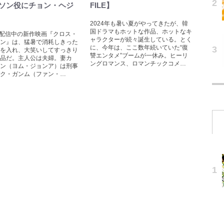
ソン役にチョン・ヘジ
FILE】
2024年も暑い夏がやってきたが、韓
国ドラマもホットな作品、ホットなキ
lixで配信中の新作映画『クロス・
ャラクターが続々誕生している。とく
ン』は、猛暑で消耗しきった
に、今年は、ここ数年続いていた“復
を入れ、大笑いしてすっきり
讐エンタメ”ブームが一休み。ヒーリ
品だ。主人公は夫婦。妻カ
ングロマンス、ロマンチックコメ…
ン（ヨム・ジョンア）は刑事
ク・ガンム（ファン・…