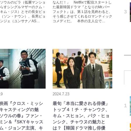
ソウルのビラ（低層マンショ
なんだ！」 Netflixで配信スタートし
らすシングルマザーのクム・
た最新韓国ドラマ『となりのMr.パー
キム・ジス）とその長女ピョ
フェクト』は、第１話を見終わると、
（ソン・ナウン）、長男ピョ
そう感じさせてくれるロマンティック
ンジェ（ユンサナ／AS…
コメディだ。 本作の主人公で…
19
2024.7.23
lix映画『クロス・ミッシ
最旬「本当に愛される俳優」
キャスティングの魅
トップ４！チ・チャンウク、
ソウルの春』ファン・
キム・スヒョン、パク・ヒョ
ミン＆『SKYキャッス
ンシク、チャウヌの魅力と
ム・ジョンア主演、キ
は？【韓国ドラマ推し俳優