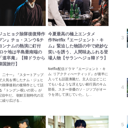
ジュヒョク除隊後復帰作
今夏最高の極上エンタメ
グン』チョ・スンウ&チ
作!Netflix『エージェント・キ
ヨンナムの熱演に釘付
ム』緊迫した物語の中で絶妙な
院ロケ地は半島最南端の
笑いを誘う、人間味あふれる登
「道卒庵」【韓ドラから
場人物【サランヘジョ韓ドラ】
韓国旅行】
Netflix配信ドラマ『エージェント・キ
ム: リアクティべーティッド』が後半に
、二十一』『スタートアップ:
入っても話題沸騰だ。主人公はどこに
で人気を博したナム・ジュヒ
でもいるような冴えない銀行員のキム
の除隊後初の復帰作として話
部長。スター俳優のソ・ジソブがオー
る『トングン-呪いの宮-』が
ラを消して演じていた。し...
ixで配信中だ。 朝鮮王朝時代の王
繰り広げる...