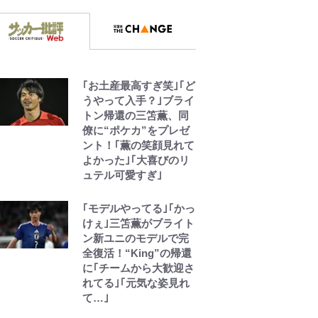
｢お土産最高すぎ笑｣｢ど
うやって入手？｣ブライ
トン帰還の三笘薫、同
僚に“ポケカ”をプレゼ
ント！｢薫の笑顔見れて
よかった｣｢大喜びのリ
ュテル可愛すぎ｣
｢モデルやってる｣｢かっ
けぇ｣三笘薫がブライト
ン新ユニのモデルで完
全復活！“King”の帰還
に｢チームから大歓迎さ
れてる｣｢元気な姿見れ
て…｣