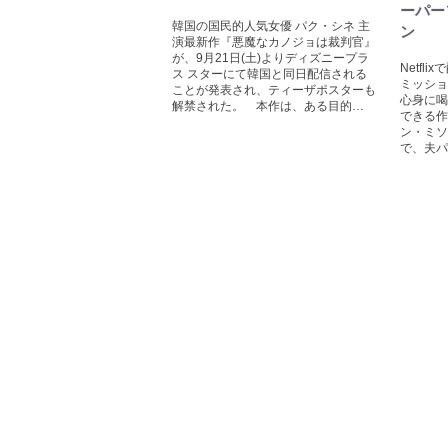
ーパー
韓国の国民的人気女優 パク・シネ 主
ン
演最新作『悪魔なカノジョは裁判官』
が、9月21日(土)よりディズニープラ
Netf
ス スターにて韓国と同日配信される
ミッショ
ことが発表され、ティーザポスターも
心身に喝
解禁された。 本作は、ある目的…
できる作
ン・ミソ
で、夫パ