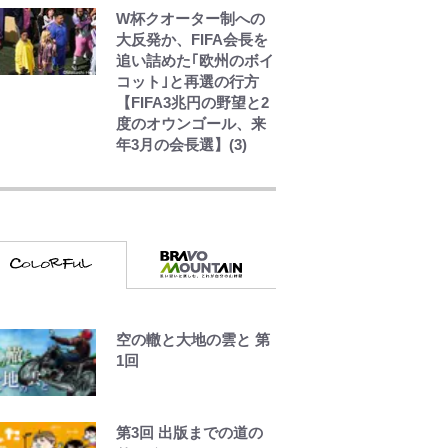
W杯クオーター制への
大反発か、FIFA会長を
追い詰めた｢欧州のボイ
コット｣と再選の行方
【FIFA3兆円の野望と2
度のオウンゴール、来
年3月の会長選】(3)
元衆院議員・山尾志桜
里が語る誹謗中傷動
画…「計り知れない」
切り抜き落選運動の影
響と今語る「保育園落
ちた日本死ね」
FRUITS ZIPPER鎮西
寿々歌が語る『天才て
空の轍と大地の雲と 第
れびくん』時代の学び
1回
と22歳でアイドルの道
を切り拓いた「人生最
大の決断」
第3回 出版までの道の