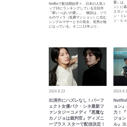
愛』は、
Netflixで配信開始早々、日本の人気ト
ン）に暮
ップ10にランキングしている注目作
エヨン（
『家いっぱいの愛』。 物語は、ソウ
ン・ミレ
ルのヴィラ（低層マンション）に住む
ン・ヒョ
シングルマザーとその長女、長男が核
になっている。そこに11年ぶり…
2024.8.23
2024.8.
出演作にハズレなし！パーフ
Netf
ェクト女優パク・シネ最新フ
ョン』
ァンタジーコメディ『悪魔な
力！『
カノジョは裁判官』ディズニ
ジョン
ープラス スターで配信決定！
ル』ヨ