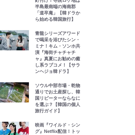
釘付け！寺院ロケ地は
半島最南端の海南郡
「道卒庵」【韓ドラか
ら始める韓国旅行】
青龍シリーズアワード
で喝采を浴びたシン・
ミナ！キム・ソンホ共
演『海街チャチャチ
ャ』真夏にお勧めの癒
し系ラブコメ！【サラ
ンヘジョ韓ドラ】
ソウル中部市場・乾物
通りでお土産探し、韓
国リピーターならなに
を選ぶ？【韓国の個人
旅行ガイド】
映画『ワイルド・シン
グ』Netflix配信！トッ