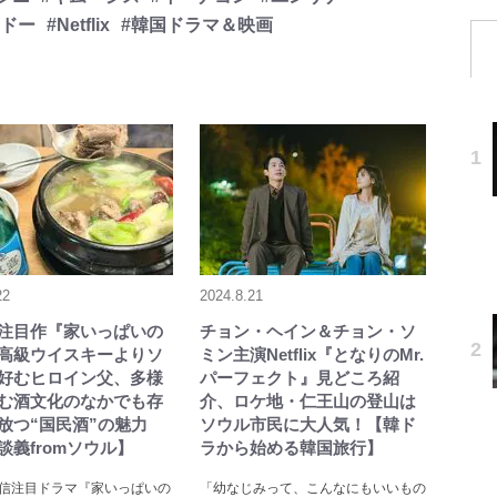
ンドー
#Netflix
#韓国ドラマ＆映画
22
2024.8.21
lix注目作『家いっぱいの
チョン・ヘイン＆チョン・ソ
高級ウイスキーよりソ
ミン主演Netflix『となりのMr.
好むヒロイン父、多様
パーフェクト』見どころ紹
む酒文化のなかでも存
介、ロケ地・仁王山の登山は
放つ“国民酒”の魅力
ソウル市民に大人気！【韓ド
談義fromソウル】
ラから始める韓国旅行】
lix配信注目ドラマ『家いっぱいの
「幼なじみって、こんなにもいいもの