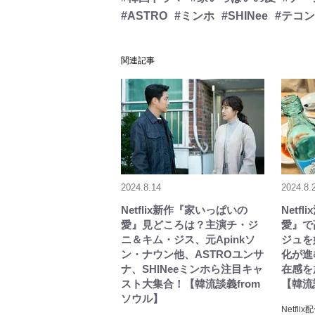
#ASTRO
#ミンホ
#SHINee
#テコ
関連記事
2024.8.14
2024.8.
Netflix新作『家いっぱいの
Netf
愛』見どころは？主演チ・ジ
愛』で
ニ＆キム・ジス、元Apinkソ
ジュを
ン・ナウン他、ASTROユンサ
化が進
ナ、SHINeeミンホら注目キャ
在感を
スト大集合！【韓流談義from
【韓流
ソウル】
Netf