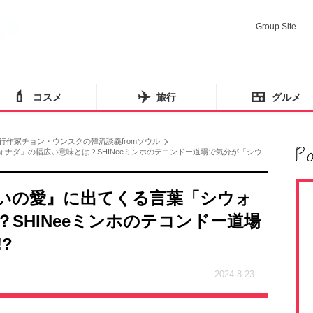
Group Site
💄
✈️
🍱
コスメ
旅行
グルメ
行作家チョン・ウンスクの韓流談義fromソウル
シウォナダ」の幅広い意味とは？SHINeeミンホのテコンドー道場で気分が「シウ
いっぱいの愛』に出てくる言葉「シウォ
SHINeeミンホのテコンドー道場
?
2024.8.23