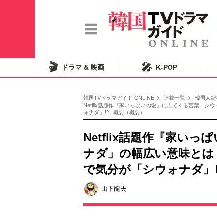
🎬
🎤
ドラマ & 映画
K-POP
韓国TVドラマガイド ONLINE
連載一覧
韓国人紀
Netflix話題作『家いっぱいの愛』に出てくる言葉「
ォナダ」!? | 概要（概要）
Netflix話題作『家
ナダ」の幅広い意味とは？
で気分が「シウォナダ」!
山下龍夫