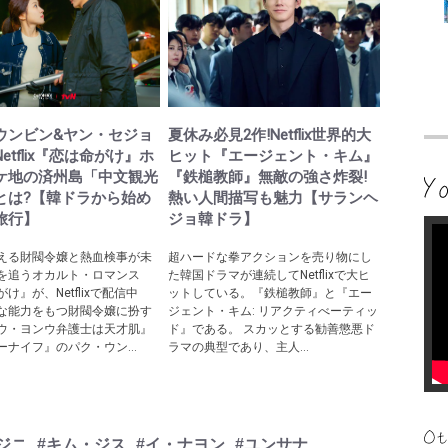
ウンビン&ヤン・セジョ
夏休み必見2作!Netflix世界的大
etflix『恋は命がけ』ホ
ヒット『エージェント・キム』
ケ地の済州島「中文観光
『鉄槌教師』無敵の強さ炸裂!
とは?【韓ドラから始め
熱い人間描写も魅力【サランヘ
旅行】
ジョ韓ドラ】
える財閥令嬢と熱血検事が未
超ハードな拳アクションを売り物にし
を追うオカルト・ロマンス
た韓国ドラマが連続してNetflixで大ヒ
け』が、Netflixで配信中
ットしている。『鉄槌教師』と『エー
な能力をもつ財閥令嬢に扮す
ジェント・キム: リアクティべーティッ
ウ・ヨンウ弁護士は天才肌』
ド』である。 スカッとする勧善懲悪ド
ーナイフ』のパク・ウン...
ラマの典型であり、主人...
ジニ
#キム・ジス
#イ・ナヨン
#ユンサナ