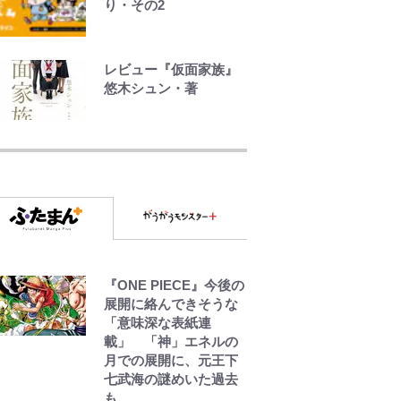
り・その2
誹謗中傷も「『そうせ
ざるを得ない事情』が
ある」…山尾志桜里が
レビュー『仮面家族』
SNSのバッシングにも
悠木シュン・著
向き合う理由と独自メ
ンタル術
やってはいけない！
「キャンプツーリン
グ」での「NGパッキン
グ」7選！ 安全＆快適
につながる「荷物の順
序や位置」積載のコツ
とは？「実体験レポ」
アユは「怒らせて掛け
『ONE PIECE』今後の
る」魚だった！ ルアー
展開に絡んできそうな
を追わせて釣りあげる
「意味深な表紙連
「アユイング」のオリ
載」 「神」エネルの
ジナリティ＆おもしろ
月での展開に、元王下
さを知る
七武海の謎めいた過去
も…