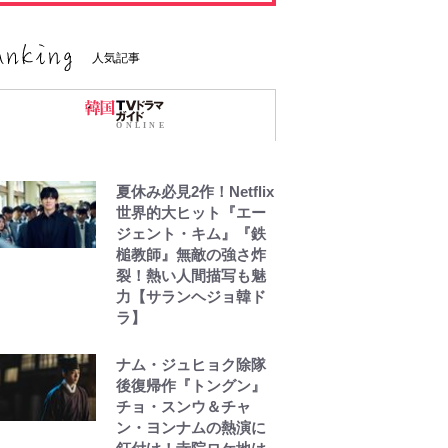
人気記事
夏休み必見2作！Netflix
世界的大ヒット『エー
ジェント・キム』『鉄
槌教師』無敵の強さ炸
裂！熱い人間描写も魅
力【サランヘジョ韓ド
ラ】
ナム・ジュヒョク除隊
後復帰作『トングン』
チョ・スンウ＆チャ
ン・ヨンナムの熱演に