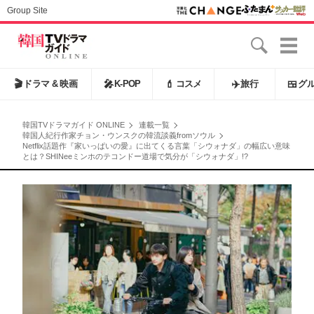
Group Site
🎬
ドラマ & 映画
🎤
K-POP
💄
コスメ
✈️
旅行
🍱
グ
韓国TVドラマガイド ONLINE
連載一覧
韓国人紀行作家チョン・ウンスクの韓流談義fromソウル
Netflix話題作『家いっぱいの愛』に出てくる言葉「シウォナダ」の幅広い意味
とは？SHINeeミンホのテコンドー道場で気分が「シウォナダ」!?