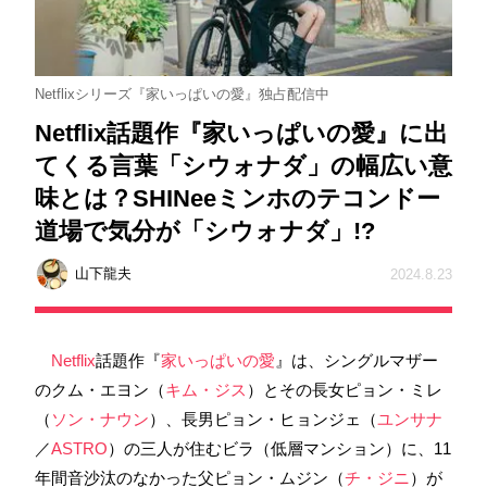
Netflixシリーズ『家いっぱいの愛』独占配信中
Netflix話題作『家いっぱいの愛』に出
てくる言葉「シウォナダ」の幅広い意
味とは？SHINeeミンホのテコンドー
道場で気分が「シウォナダ」!?
山下龍夫
2024.8.23
Netflix
話題作『
家いっぱいの愛
』は、シングルマザー
のクム・エヨン（
キム・ジス
）とその長女ピョン・ミレ
（
ソン・ナウン
）、長男ピョン・ヒョンジェ（
ユンサナ
／
ASTRO
）の三人が住むビラ（低層マンション）に、11
年間音沙汰のなかった父ピョン・ムジン（
チ・ジニ
）が