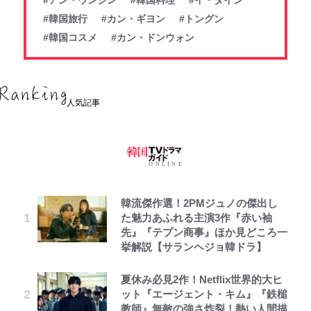
#韓国旅行
#カン・ギヨン
#トングン
#韓国コスメ
#カン・ドンウォン
人気記事
韓流傑作選！2PMジュノの傑出し
た魅力あふれる主演3作『赤い袖
先』『テプン商事』ほか見どころ一
挙解説【サランヘジョ韓ドラ】
夏休み必見2作！Netflix世界的大ヒ
ット『エージェント・キム』『鉄槌
教師』無敵の強さ炸裂！熱い人間描