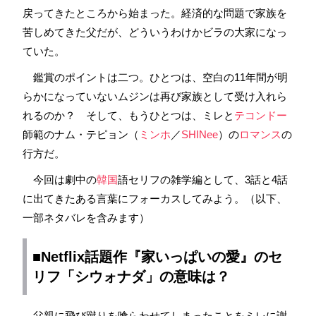
戻ってきたところから始まった。経済的な問題で家族を
苦しめてきた父だが、どういうわけかビラの大家になっ
ていた。
鑑賞のポイントは二つ。ひとつは、空白の11年間が明
らかになっていないムジンは再び家族として受け入れら
れるのか？ そして、もうひとつは、ミレと
テコンドー
師範のナム・テピョン（
ミンホ
／
SHINee
）の
ロマンス
の
行方だ。
今回は劇中の
韓国
語セリフの雑学編として、3話と4話
に出てきたある言葉にフォーカスしてみよう。（以下、
一部ネタバレを含みます）
■Netflix話題作『家いっぱいの愛』のセ
リフ「シウォナダ」の意味は？
父親に飛び蹴りを喰らわせてしまったことをミレに謝