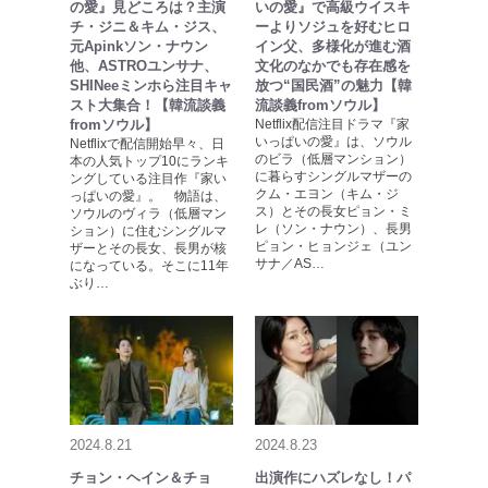
の愛』見どころは？主演
いの愛』で高級ウイスキ
チ・ジニ＆キム・ジス、
ーよりソジュを好むヒロ
元Apinkソン・ナウン
イン父、多様化が進む酒
他、ASTROユンサナ、
文化のなかでも存在感を
SHINeeミンホら注目キャ
放つ“国民酒”の魅力【韓
スト大集合！【韓流談義
流談義fromソウル】
fromソウル】
Netflix配信注目ドラマ『家
いっぱいの愛』は、ソウル
Netflixで配信開始早々、日
のビラ（低層マンション）
本の人気トップ10にランキ
に暮らすシングルマザーの
ングしている注目作『家い
クム・エヨン（キム・ジ
っぱいの愛』。 物語は、
ス）とその長女ピョン・ミ
ソウルのヴィラ（低層マン
レ（ソン・ナウン）、長男
ション）に住むシングルマ
ピョン・ヒョンジェ（ユン
ザーとその長女、長男が核
サナ／AS…
になっている。そこに11年
ぶり…
2024.8.21
2024.8.23
チョン・ヘイン＆チョ
出演作にハズレなし！パ