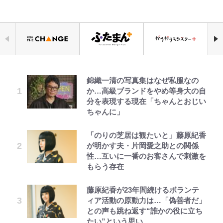
錦織一清の写真集はなぜ私服なの
「自分の絵ごと、このジャンルはそ
公式-ヒロインが来る前に妊娠しま
空の轍と大地の雲と 第1回
宮崎麗果、“10キロ減”告白後の背
｢最後の1枚…ワルぃゎ〜｣鈴木優磨
えびめしの流儀
【知ってる？「日本本土四極踏破証
か…高級ブランドをやめ等身大の自
ろそろ終わりかな」江口寿史が炎上
した~詰んだはずの悪役令嬢です
骨・肋骨くっきりトレ姿に「痩せ過
が激勝翌日に写真12枚投稿→渾身
明書」】広島から本州4島の最南端
分を表現する現在「ちゃんとおじい
を経て樋口毅宏に語ったこと
が、どうやら違うようです~ 第1話
ぎてませんか」心配の声も 夫・黒
の“煽りショット”に興奮！｢最後の
へ「ドライブがてら行ってみた」意
ちゃんに」
木啓司にはDV巡る逮捕報道
1枚までの壮大なフリ｣｢知念くんの
外な結果！「車中泊レポート」
ことどんだけ好きなんよｗ｣
1万円超えも「納得のクオリティ」
公式-聖女じゃないと追放されたの
第3回 出版までの道のり・その2
オラの引越し物語 サボテン大襲撃
「のりの芝居は観たいと」藤原紀香
千葉雄大、ほっそりイケメン近影に
荒々しい「火山帯」の一端にいるこ
『この素晴らしい世界に祝福を！』
で、もふもふ従者(聖獣)とおにぎり
が明かす夫・片岡愛之助との関係
「顔パンパンだったのに」反響 視
｢なんじゃこりゃあああ！｣本田圭
とを体感！ 登頂約10分でも大迫力
10万針以上の密度で再現された“め
を握る 第53話(1)
性…互いに一番のお客さんで刺激を
聴者が想った激変の納得理由
佑の古巣ミラン、漆黒×蛍光レッド
「吾妻小富士」火口を1周する「1
ぐみん刺繍ワークシャツ”にファン
もらう存在
の超絶クールな新サードユニに世界
時間半ハイキング」パノラマ絶景レ
も感動
公式-おっさん底辺治癒士と愛娘の
レビュー『仮面家族』悠木シュン・
でっかい男になりたいゾ
が熱狂｢サードなのにズルい｣｢こり
ポ【福島県福島市】
村上佳菜子、“遠距離結婚”の夫と
辺境ライフ ~中年男が回復スキルに
著
ゃかっけえわ｣
藤原紀香が23年間続けるボランテ
『ちいかわ』ダークすぎる「長編シ
の再会にデレデレ…顔出し公開
覚醒して、英雄へ成り上がる~ 第82
ィア活動の原動力は…「偽善者だ」
「電気風呂の数は全国一」温泉じゃ
リーズ」の恐怖 映画化の「セイレ
「愛が足りない」不満を漏らしてい
話(1)
との声も跳ね返す“誰かの役に立ち
｢知念さんを煽ってたのと同じ
ないのに大満足！ 上高地帰りに寄
ーン編」だけじゃない…ライト層な
た過去も
たい”という思い
人？｣鹿島・鈴木優磨、大逆転勝利
りたい「林檎の湯屋 おぶ～」【山