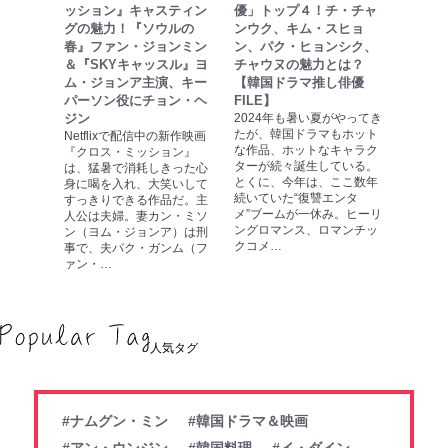
ッション』キャスティン
優」トップ４！チ・チャ
グの魅力！『ソウルの
ンウク、キム・スヒョ
春』ファン・ジョンミン
ン、パク・ヒョンシク、
＆『SKYキャッスル』ヨ
チャウヌの魅力とは？
ム・ジョンア主演、キー
【韓国ドラマ推し俳優
パーソン役にチョン・ヘ
FILE】
ジン
2024年も暑い夏がやってき
たが、韓国ドラマもホット
Netflixで配信中の新作映画
な作品、ホットなキャラク
『クロス・ミッション』
ターが続々誕生している。
は、猛暑で消耗しきった心
とくに、今年は、ここ数年
身に喝を入れ、大笑いして
続いていた“復讐エンタ
すっきりできる作品だ。主
メ”ブームが一休み。ヒーリ
人公は夫婦。妻カン・ミソ
ングロマンス、ロマンチッ
ン（ヨム・ジョンア）は刑
クコメ…
事で、夫パク・ガンム（フ
ァン・…
人気タグ
#ナムグン・ミン
#韓国ドラマ＆映画
#アン・ウンジン
#韓国料理
#イ・ダイン