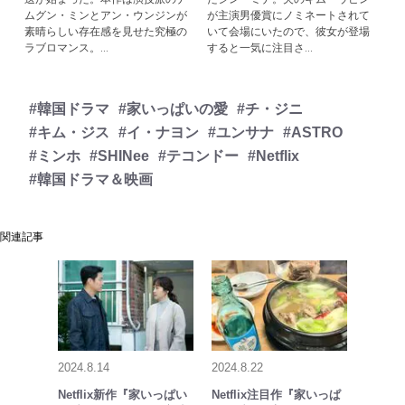
ムグン・ミンとアン・ウンジンが
が主演男優賞にノミネートされて
素晴らしい存在感を見せた究極の
いて会場にいたので、彼女が登場
ラブロマンス。...
すると一気に注目さ...
#韓国ドラマ
#家いっぱいの愛
#チ・ジニ
#キム・ジス
#イ・ナヨン
#ユンサナ
#ASTRO
#ミンホ
#SHINee
#テコンドー
#Netflix
#韓国ドラマ＆映画
関連記事
2024.8.14
2024.8.22
Netflix新作『家いっぱい
Netflix注目作『家いっぱ