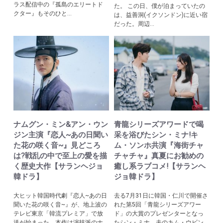
ラス配信中の『孤島のエリートド
た。 この日、僕が泊まっていたの
クター』もそのひと...
は、益善洞(イクソンドン)に近い宿
だった。周辺...
ナムグン・ミン&アン・ウン
青龍シリーズアワードで喝
ジン主演『恋人~あの日聞い
采を浴びたシン・ミナ!キ
た花の咲く音~』見どころ
ム・ソンホ共演『海街チャ
は?戦乱の中で至上の愛を描
チャチャ』真夏にお勧めの
く歴史大作【サランヘジョ
癒し系ラブコメ!【サランヘ
韓ドラ】
ジョ韓ドラ】
大ヒット韓国時代劇『恋人~あの日
去る7月31日に韓国・仁川で開催さ
聞いた花の咲く音~』が、地上波の
れた第5回「青龍シリーズアワー
テレビ東京「韓流プレミア」で放
ド」の大賞のプレゼンターとなっ
送が始まった。本作は演技派のナ
たシン・ミナ。夫のキム・ウビン