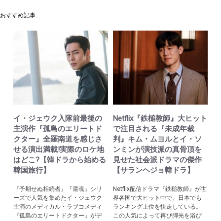
おすすめ記事
イ・ジェウク入隊前最後の
Netflix『鉄槌教師』大ヒット
主演作『孤島のエリートド
で注目される『未成年裁
クター』全羅南道を感じさ
判』キム・ムヨルとイ・ソ
せる演出満載!実際のロケ地
ンミンが演技派の真骨頂を
はどこ?【韓ドラから始める
見せた社会派ドラマの傑作
韓国旅行】
【サランヘジョ韓ドラ】
『予期せぬ相続者』『還魂』シリ
Netflix配信ドラマ『鉄槌教師』が世
ーズで人気を集めたイ・ジェウク
界各国で大ヒット中で、日本でも
主演のメディカル・ラブコメディ
ランキング上位を快走している。
『孤島のエリートドクター』がデ
この人気によって再び脚光を浴び