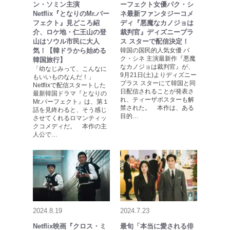
ン・ソミン主演
ーフェクト女優パク・シ
Netflix『となりのMr.パー
ネ最新ファンタジーコメ
フェクト』見どころ紹
ディ『悪魔なカノジョは
介、ロケ地・仁王山の登
裁判官』ディズニープラ
山はソウル市民に大人
ス スターで配信決定！
気！【韓ドラから始める
韓国の国民的人気女優 パ
ク・シネ 主演最新作『悪魔
韓国旅行】
なカノジョは裁判官』が、
「幼なじみって、こんなに
9月21日(土)よりディズニー
もいいものなんだ！」
プラス スターにて韓国と同
Netflixで配信スタートした
日配信されることが発表さ
最新韓国ドラマ『となりの
れ、ティーザポスターも解
Mr.パーフェクト』は、第１
禁された。 本作は、ある
話を見終わると、そう感じ
目的…
させてくれるロマンティッ
クコメディだ。 本作の主
人公で…
2024.8.19
2024.7.23
Netflix映画『クロス・ミ
最旬「本当に愛される俳