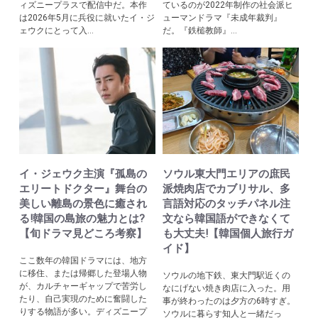
ィズニープラスで配信中だ。本作
ているのが2022年制作の社会派ヒ
は2026年5月に兵役に就いたイ・ジ
ューマンドラマ『未成年裁判』
ェウクにとって入...
だ。『鉄槌教師』...
イ・ジェウク主演『孤島の
ソウル東大門エリアの庶民
エリートドクター』舞台の
派焼肉店でカブリサル、多
美しい離島の景色に癒され
言語対応のタッチパネル注
る!韓国の島旅の魅力とは?
文なら韓国語ができなくて
【旬ドラマ見どころ考察】
も大丈夫!【韓国個人旅行ガ
イド】
ここ数年の韓国ドラマには、地方
に移住、または帰郷した登場人物
ソウルの地下鉄、東大門駅近くの
が、カルチャーギャップで苦労し
なにげない焼き肉店に入った。用
たり、自己実現のために奮闘した
事が終わったのは夕方の6時すぎ。
りする物語が多い。ディズニープ
ソウルに暮らす知人と一緒だっ