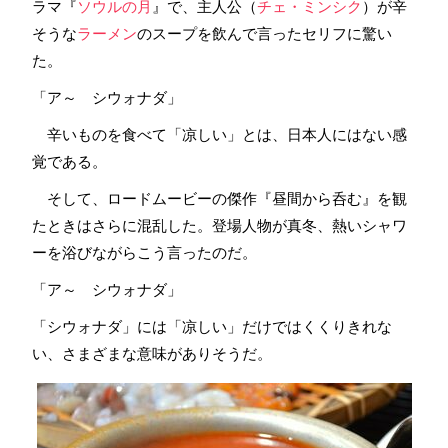
ラマ『
ソウルの月
』で、主人公（
チェ・ミンシク
）が辛
そうな
ラーメン
のスープを飲んで言ったセリフに驚い
た。
「ア～ シウォナダ」
辛いものを食べて「凉しい」とは、日本人にはない感
覚である。
そして、ロードムービーの傑作『昼間から呑む』を観
たときはさらに混乱した。登場人物が真冬、熱いシャワ
ーを浴びながらこう言ったのだ。
「ア～ シウォナダ」
「シウォナダ」には「凉しい」だけではくくりきれな
い、さまざまな意味がありそうだ。