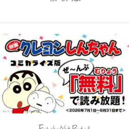
ら驚嘆必至
後の“超・優等生インタビュー”が
帰り、今日はどこでととのう？
話題！｢試合中とのギャップw｣｢礼
vol.7】
儀正しいイケメンやな」