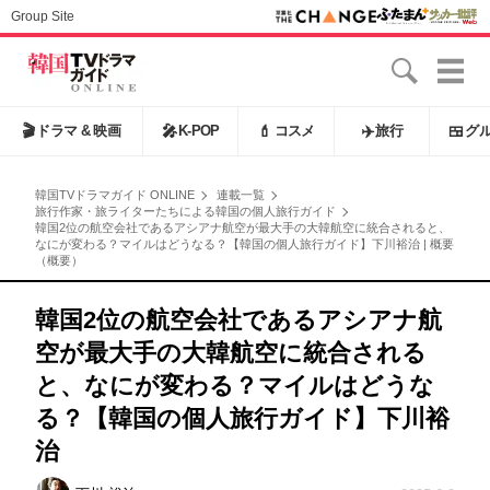
Group Site
🎬
ドラマ & 映画
🎤
K-POP
💄
コスメ
✈️
旅行
🍱
グ
韓国TVドラマガイド ONLINE
連載一覧
旅行作家・旅ライターたちによる韓国の個人旅行ガイド
韓国2位の航空会社であるアシアナ航空が最大手の大韓航空に統合されると、
なにが変わる？マイルはどうなる？【韓国の個人旅行ガイド】下川裕治 | 概要
（概要）
韓国2位の航空会社であるアシアナ航
空が最大手の大韓航空に統合される
と、なにが変わる？マイルはどうな
る？【韓国の個人旅行ガイド】下川裕
治