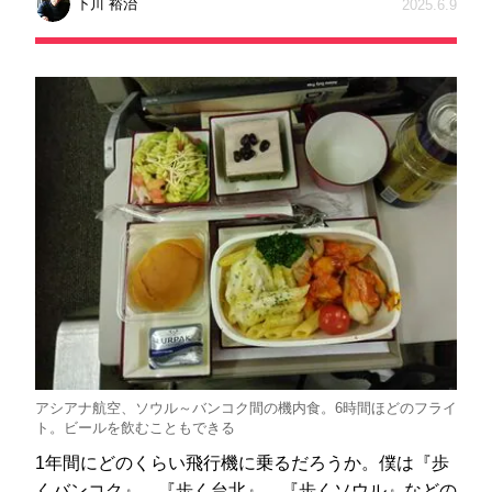
下川 裕治
2025.6.9
アシアナ航空、ソウル～バンコク間の機内食。6時間ほどのフライ
ト。ビールを飲むこともできる
1年間にどのくらい飛行機に乗るだろうか。僕は『歩
くバンコク』、『歩く台北』、『歩くソウル』などの