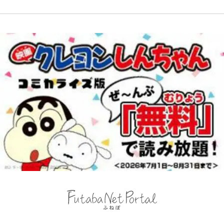
後の“超・優等生インタビュー”が
帰り、今日はどこでととのう？
話題！｢試合中とのギャップw｣｢礼
vol.7】
儀正しいイケメンやな」