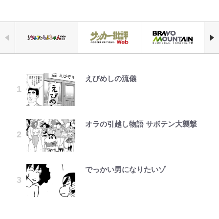
えびめしの流儀
｢なんじゃこりゃあああ！｣本田圭
荒々しい「火山帯」の一端にいるこ
公式-ヒロインが来る前に妊娠しま
「自分の絵ごと、このジャンルはそ
空の轍と大地の雲と 第1回
千葉雄大、ほっそりイケメン近影に
錦織一清の写真集はなぜ私服なの
佑の古巣ミラン、漆黒×蛍光レッド
とを体感！ 登頂約10分でも大迫力
した~詰んだはずの悪役令嬢です
ろそろ終わりかな」江口寿史が炎上
「顔パンパンだったのに」反響 視
か…高級ブランドをやめ等身大の自
の超絶クールな新サードユニに世界
「吾妻小富士」火口を1周する「1
が、どうやら違うようです~ 第1話
を経て樋口毅宏に語ったこと
聴者が想った激変の納得理由
分を表現する現在「ちゃんとおじい
が熱狂｢サードなのにズルい｣｢こり
時間半ハイキング」パノラマ絶景レ
ちゃんに」
ゃかっけえわ｣
ポ【福島県福島市】
オラの引越し物語 サボテン大襲撃
公式-聖女じゃないと追放されたの
1万円超えも「納得のクオリティ」
第3回 出版までの道のり・その2
村上佳菜子、“遠距離結婚”の夫と
「のりの芝居は観たいと」藤原紀香
で、もふもふ従者(聖獣)とおにぎり
『この素晴らしい世界に祝福を！』
の再会にデレデレ…顔出し公開
｢最後の1枚…ワルぃゎ〜｣鈴木優磨
【知ってる？「日本本土四極踏破証
が明かす夫・片岡愛之助との関係
を握る 第53話(1)
10万針以上の密度で再現された“め
「愛が足りない」不満を漏らしてい
が激勝翌日に写真12枚投稿→渾身
明書」】広島から本州4島の最南端
性…互いに一番のお客さんで刺激を
ぐみん刺繍ワークシャツ”にファン
た過去も
の“煽りショット”に興奮！｢最後の
へ「ドライブがてら行ってみた」意
もらう存在
も感動
でっかい男になりたいゾ
公式-おっさん底辺治癒士と愛娘の
レビュー『仮面家族』悠木シュン・
1枚までの壮大なフリ｣｢知念くんの
外な結果！「車中泊レポート」
宮崎麗果、“10キロ減”告白後の背
辺境ライフ ~中年男が回復スキルに
著
ことどんだけ好きなんよｗ｣
江口洋介の人生最大のCHANGEは
映画『ちいかわ』入場者特典「第２
骨・肋骨くっきりトレ姿に「痩せ過
覚醒して、英雄へ成り上がる~ 第82
「電気風呂の数は全国一」温泉じゃ
「ファミリーができたこと」時には
弾」がスタート！まさかの人気アイ
ぎてませんか」心配の声も 夫・黒
話(1)
｢知念さんを煽ってたのと同じ
ないのに大満足！ 上高地帰りに寄
30人で…江口流“普通の”子育てメ
テムに称賛続々「豪華すぎる！」
木啓司にはDV巡る逮捕報道
人？｣鹿島・鈴木優磨、大逆転勝利
りたい「林檎の湯屋 おぶ～」【山
ソッドとは