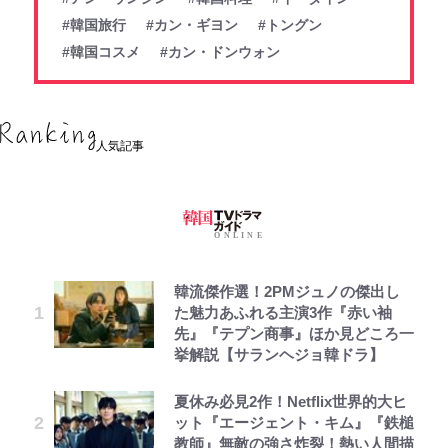
#韓国旅行
#カン・ギヨン
#トングン
#韓国コスメ
#カン・ドンウォン
人気記事
韓流傑作選！2PMジュノの傑出し
た魅力あふれる主演3作『赤い袖
先』『テプン商事』ほか見どころ一
挙解説【サランヘジョ韓ドラ】
夏休み必見2作！Netflix世界的大ヒ
ット『エージェント・キム』『鉄槌
教師』無敵の強さ炸裂！熱い人間描