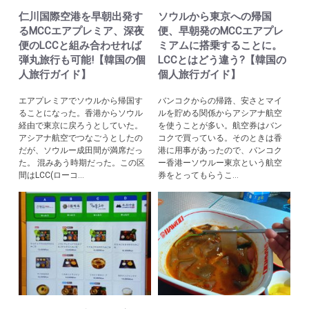
仁川国際空港を早朝出発す
ソウルから東京への帰国
るMCCエアプレミア、深夜
便、早朝発のMCCエアプレ
便のLCCと組み合わせれば
ミアムに搭乗することに。
弾丸旅行も可能!【韓国の個
LCCとはどう違う?【韓国の
人旅行ガイド】
個人旅行ガイド】
エアプレミアでソウルから帰国す
バンコクからの帰路、安さとマイ
ることになった。香港からソウル
ルを貯める関係からアシアナ航空
経由で東京に戻ろうとしていた。
を使うことが多い。航空券はバン
アシアナ航空でつなごうとしたの
コクで買っている。そのときは香
だが、ソウルー成田間が満席だっ
港に用事があったので、バンコク
た。 混みあう時期だった。この区
ー香港ーソウルー東京という航空
間はLCC(ローコ...
券をとってもらうこ...