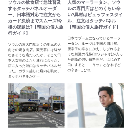
ソウルの飲食店で急速普及
人気のマーラータン、ソウ
するタッチパネルオーダ
ルの専門店はどのくらい辛
ー、日本語対応で注文から
い?具材はビュッフェスタイ
カード決済までスムーズ!今
ル、注文はタッチパネル
後の課題は?【韓国の個人旅
【韓国の個人旅行ガイド】
行ガイド】
日本でブームになっているマーラ
ータン。ルーツは中国の四川省。
ソウルの東大門駅近くの地元の人
唐辛子の辛さに加え、しびれるよ
向けの焼き肉店。観光客には縁が
うな刺激の花椒(ホワジャオ)が入っ
なさそうな店だったが、そこで日
た刺激の強い麺料理だ。はじめて
本人女性のふたり連れに会った。
口にすると、「うッ」となるほど
店に入った理由はタッチパネルだ
の辛さ+しびれ...
った。ガラス越しに店内を眺め、
タッチパネルがテー...