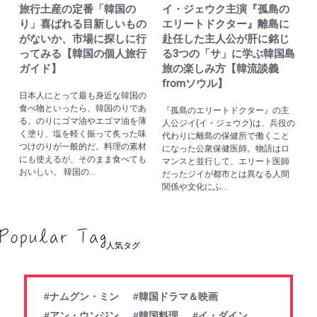
旅行土産の定番「韓国の
イ・ジェウク主演『孤島の
り」喜ばれる目新しいもの
エリートドクター』離島に
がないか、市場に探しに行
赴任した主人公が肝に銘じ
ってみる【韓国の個人旅行
る3つの「サ」に学ぶ韓国島
ガイド】
旅の楽しみ方【韓流談義
fromソウル】
日本人にとって最も身近な韓国の
食べ物といったら、韓国のりであ
『孤島のエリートドクター』の主
る。のりにゴマ油やエゴマ油を薄
人公ジイ(イ・ジェウク)は、兵役の
く塗り、塩を軽く振って炙った味
代わりに離島の保健所で働くこと
つけのりが一般的だ。料理の素材
になった公衆保健医師。物語はロ
にも使えるが、そのまま食べても
マンスと並行して、エリート医師
おいしい。 韓国の...
だったジイが都市とは異なる人間
関係や文化にふ...
人気タグ
#ナムグン・ミン
#韓国ドラマ＆映画
#アン・ウンジン
#韓国料理
#イ・ダイン