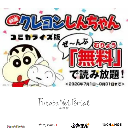
る“神対応”に新婚の板倉、久保、
長友夫妻も続々エール！