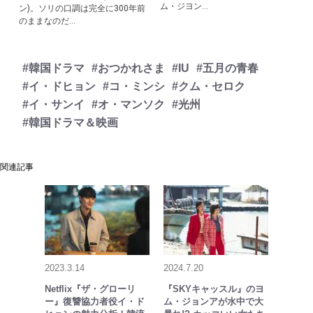
ム・ジヨン...
ン)。ソリの口調は完全に300年前
のままなのだ...
#韓国ドラマ
#おつかれさま
#IU
#五月の青春
#イ・ドヒョン
#コ・ミンシ
#クム・セロク
#イ・サンイ
#オ・マンソク
#光州
#韓国ドラマ＆映画
関連記事
2023.3.14
2024.7.20
Netflix『ザ・グローリ
『SKYキャッスル』のヨ
ー』復讐協力者役イ・ド
ム・ジョンアが水中で大