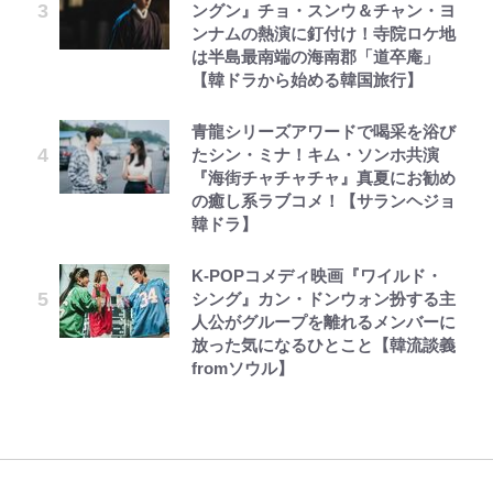
ングン』チョ・スンウ＆チャン・ヨ
ンナムの熱演に釘付け！寺院ロケ地
は半島最南端の海南郡「道卒庵」
【韓ドラから始める韓国旅行】
青龍シリーズアワードで喝采を浴び
たシン・ミナ！キム・ソンホ共演
『海街チャチャチャ』真夏にお勧め
の癒し系ラブコメ！【サランヘジョ
韓ドラ】
K-POPコメディ映画『ワイルド・
シング』カン・ドンウォン扮する主
人公がグループを離れるメンバーに
放った気になるひとこと【韓流談義
fromソウル】