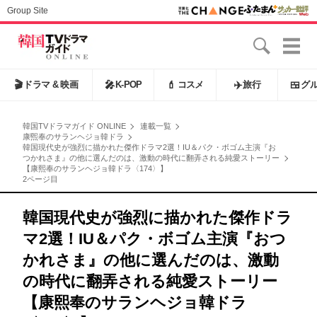
Group Site
🎬
ドラマ & 映画
🎤
K-POP
💄
コスメ
✈️
旅行
🍱
グ
韓国TVドラマガイド ONLINE
連載一覧
康煕奉のサランヘジョ韓ドラ
韓国現代史が強烈に描かれた傑作ドラマ2選！IU＆パク・ボゴム主演『お
つかれさま』の他に選んだのは、激動の時代に翻弄される純愛ストーリー
【康熙奉のサランヘジョ韓ドラ〈174〉】
2ページ目
韓国現代史が強烈に描かれた傑作ドラ
マ2選！IU＆パク・ボゴム主演『おつ
かれさま』の他に選んだのは、激動
の時代に翻弄される純愛ストーリー
【康熙奉のサランヘジョ韓ドラ