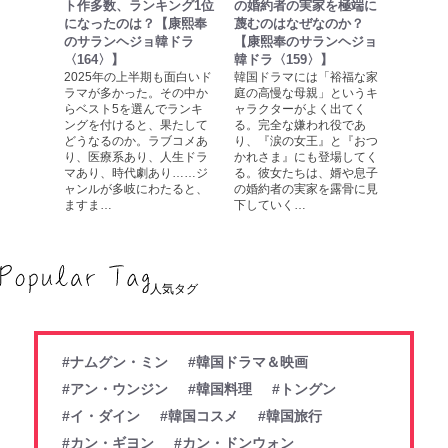
ト作多数、ランキング1位
の婚約者の実家を極端に
になったのは？【康熙奉
蔑むのはなぜなのか？
のサランヘジョ韓ドラ
【康熙奉のサランヘジョ
〈164〉】
韓ドラ〈159〉】
2025年の上半期も面白いド
韓国ドラマには「裕福な家
ラマが多かった。その中か
庭の高慢な母親」というキ
らベスト5を選んでランキ
ャラクターがよく出てく
ングを付けると、果たして
る。完全な嫌われ役であ
どうなるのか。ラブコメあ
り、『涙の女王』と『おつ
り、医療系あり、人生ドラ
かれさま』にも登場してく
マあり、時代劇あり……ジ
る。彼女たちは、婿や息子
ャンルが多岐にわたると、
の婚約者の実家を露骨に見
ますま…
下していく…
人気タグ
#ナムグン・ミン
#韓国ドラマ＆映画
#アン・ウンジン
#韓国料理
#トングン
#イ・ダイン
#韓国コスメ
#韓国旅行
#カン・ギヨン
#カン・ドンウォン