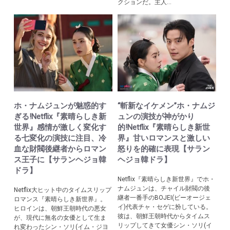
クションだ。主人...
ホ・ナムジュンが魅惑的す
“斬新なイケメン”ホ・ナムジ
ぎる!Netflix『素晴らしき新
ュンの演技が神がかり
世界』感情が激しく変化す
的!Netflix『素晴らしき新世
る七変化の演技に注目、冷
界』甘いロマンスと激しい
血な財閥後継者からロマン
怒りを的確に表現【サラン
ス王子に【サランヘジョ韓
ヘジョ韓ドラ】
ドラ】
Netflix『素晴らしき新世界』でホ・
ナムジュンは、チャイル財閥の後
Netflix大ヒット中のタイムスリップ
継者一番手のBOJEI(ビーオージェ
ロマンス『素晴らしき新世界』。
イ)代表チャ・セゲに扮している。
ヒロインは、朝鮮王朝時代の悪女
彼は、朝鮮王朝時代からタイムス
が、現代に無名の女優として生ま
リップしてきて女優シン・ソリ(イ
れ変わったシン・ソリ(イム・ジヨ