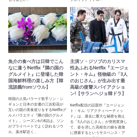
魚介の食べ方は日韓でこん
主演ソ・ジソブのカリスマ
なに違う!Netflix『隣の国の
性あふれるNetflix『エージェ
グルメイト』に登場した韓
ント・キム』怪物級の「3人
国海鮮料理の楽しみ方【韓
のおじさん」が生み出す最
流談義fromソウル】
高級の復讐スパイアクショ
ン!【サランヘジョ韓ドラ】
韓国の人気バラード歌手ソン・シ
ギョンと日本の女優の三吉彩花が
Netflix配信の話題作『エージェン
互いの国の美食巡りをするNetflixグ
ト・キム: リアクティべーティッ
ルメバラエティ『隣の国のグルメ
ド』は、過去に重大な秘密を抱え
イト』。シーズン6の8話は、ソン
る「3人のおじさん」が突然変身し
がプライベートでよく訪れるソウ
て、姿を消した高校生の娘を過激
ル、薬水駅近く...
に捜索するというサスペンス・ア