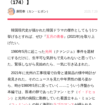
〈174〉】
康熙奉（カン・ヒボン）
2025.7.29
韓国現代史が描かれた韓国ドラマの傑作としてもう1つ
挙げるとすれば、ぜひ『
五月の青春
』(2021年)を取り上
げたい。
1980年5月に起こった
光州
（クァンジュ）事件を題材
にするだけに、生半可な気持ちで見られないと思ってい
た。緊張しながら見始めたら、一気に引き込まれた。
2021年に光州の工事現場で白骨と遺留品の懐中時計が
発見された。そのニュースを見た中年男性の後ろ姿か
ら、時が1980年5月に戻っていく……こういう序盤から
本編では、医者の卵であったファン・ヒテ（
イ・ドヒョ
ン
）と光州の病院に勤務していた看護士キム・ミョンヒ
（
コ・ミンシ
）の短く激烈な
ラブロマンス
が綴られる。