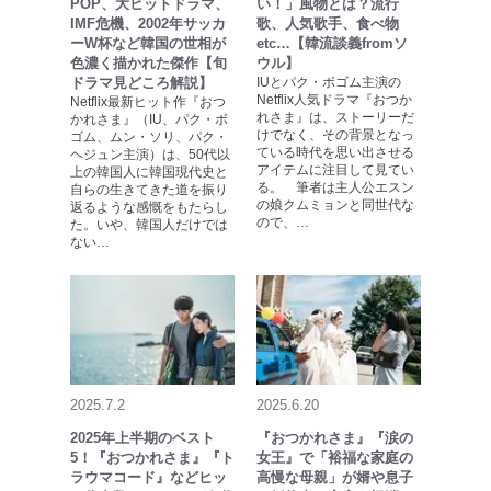
POP、大ヒットドラマ、
い！」風物とは？流行
IMF危機、2002年サッカ
歌、人気歌手、食べ物
ーW杯など韓国の世相が
etc…【韓流談義fromソ
色濃く描かれた傑作【旬
ウル】
ドラマ見どころ解説】
IUとパク・ボゴム主演の
Netflix人気ドラマ『おつか
Netflix最新ヒット作『おつ
れさま』は、ストーリーだ
かれさま』（IU、パク・ボ
けでなく、その背景となっ
ゴム、ムン・ソリ、パク・
ている時代を思い出させる
ヘジュン主演）は、50代以
アイテムに注目して見てい
上の韓国人に韓国現代史と
る。 筆者は主人公エスン
自らの生きてきた道を振り
の娘クムミョンと同世代な
返るような感慨をもたらし
ので、…
た。いや、韓国人だけでは
ない…
2025.7.2
2025.6.20
2025年上半期のベスト
『おつかれさま』『涙の
5！『おつかれさま』『ト
女王』で「裕福な家庭の
ラウマコード』などヒッ
高慢な母親」が婿や息子