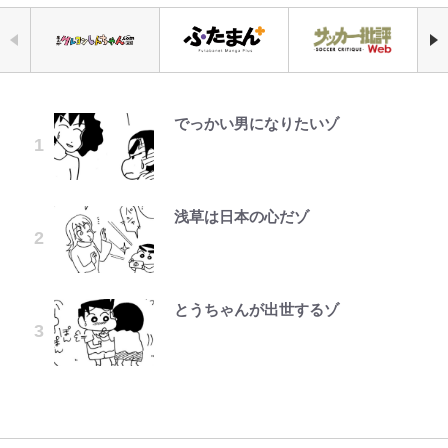
でっかい男になりたいゾ
「自分の絵ごと、このジャンルはそ
｢めーっちゃオシャじゃん｣中田英
錦織一清の写真集はなぜ私服なの
荒々しい「火山帯」の一端にいるこ
公式-ヒロインが来る前に妊娠しま
千葉雄大、ほっそりイケメン近影に
空の轍と大地の雲と 第1回
ろそろ終わりかな」江口寿史が炎上
寿やトッティも愛した名門ローマ、
か…高級ブランドをやめ等身大の自
とを体感！ 登頂約10分でも大迫力
した~詰んだはずの悪役令嬢です
「顔パンパンだったのに」反響 視
を経て樋口毅宏に語ったこと
新アウェイユニが大評判！｢カッコ
分を表現する現在「ちゃんとおじい
「吾妻小富士」火口を1周する「1
が、どうやら違うようです~ 第1話
聴者が想った激変の納得理由
いい｣｢好きなデザイン｣｢今年は2nd
ちゃんに」
時間半ハイキング」パノラマ絶景レ
買おうかな｣
ポ【福島県福島市】
浅草は日本の心だゾ
ファミマと『VIVANT』第2シーズ
公式-だって、あなたが浮気をした
GLAY・TERU＆PUFFY大貫亜美
第3回 出版までの道のり・その2
錦織一清が語る還暦からの新たな挑
ンのコラボがスタート！ “別班饅
から 第9話(1)
の“共演”ショットに「夫婦で写っ
浦和と千葉の首をかしげる主力放
戦…少年隊の分岐点と60代で挑む
青く美しい「幸せのブルービー」の
頭”や限定グッズ登場にファン感激
てるの尊い」 長女はもう23歳
出、柏リカルドの下で新加入2人が
映画監督作『僕は瞳に恋してる』
正体とは？ 身近な場所で見つける
「これは買うしかない！」
化ける！Jリーグに必要な外国人選
コツを紹介【あなたのすぐそばにい
とうちゃんが出世するゾ
公式-ヒロインが来る前に妊娠しま
オダウエダ植田、「2年半で56kg
レビュー『仮面家族』悠木シュン・
手は【Jリーグ開幕｢初めての秋春
る「季節の虫」の探し方 vol.21】
「まだ2枚しか描けてないんだよね
藤原紀香が23年間続けるボランテ
した~詰んだはずの悪役令嬢です
増」130㎏ボディに驚きと心配 過
著
制｣の大激論】(4)
ぇ」作家・樋口毅宏が問う、今再
ィア活動の原動力は…「偽善者だ」
が、どうやら違うようです~ 第2話
去の「めちゃ美人」写真も再び
アユは「怒らせて掛ける」魚だっ
び、漫画に向かう江口寿史の現在地
との声も跳ね返す“誰かの役に立ち
(1)
｢守り方かっこよすぎ｣上田綺世が
た！ ルアーを追わせて釣りあげる
たい”という思い
妻の“ワンオペ騒動”に家族写真で
「アユイング」のオリジナリティ＆
アンサー！ボールも嫁の炎上も収め
おもしろさを知る