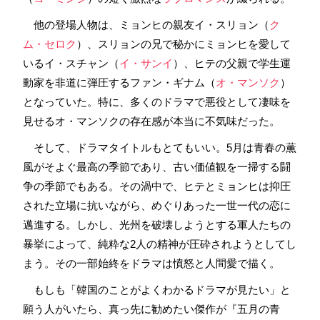
他の登場人物は、ミョンヒの親友イ・スリョン（
ク
ム・セロク
）、スリョンの兄で秘かにミョンヒを愛して
いるイ・スチャン（
イ・サンイ
）、ヒテの父親で学生運
動家を非道に弾圧するファン・ギナム（
オ・マンソク
）
となっていた。特に、多くのドラマで悪役として凄味を
見せるオ・マンソクの存在感が本当に不気味だった。
そして、ドラマタイトルもとてもいい。5月は青春の薫
風がそよぐ最高の季節であり、古い価値観を一掃する闘
争の季節でもある。その渦中で、ヒテとミョンヒは抑圧
された立場に抗いながら、めぐりあった一世一代の恋に
邁進する。しかし、光州を破壊しようとする軍人たちの
暴挙によって、純粋な2人の精神が圧砕されようとしてし
まう。その一部始終をドラマは憤怒と人間愛で描く。
もしも「韓国のことがよくわかるドラマが見たい」と
願う人がいたら、真っ先に勧めたい傑作が『五月の青