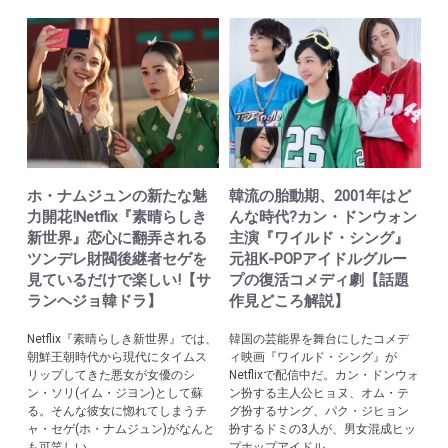
ホ・ナムジュンの新たな魅
韓流の胎動期、2001年はど
力開花!Netflix『素晴らしき
んな時代?カン・ドンウォン
新世界』恋心に翻弄される
主演『ワイルド・シング』
ツンデレ財閥後継者セゲを
元祖K-POPアイドルグルー
見ているだけで楽しい!【サ
プの復活コメディ劇【話題
ランヘジョ韓ドラ】
作見どころ解説】
Netflix『素晴らしき新世界』では、
韓国の芸能界を舞台にしたコメデ
朝鮮王朝時代から現代にタイムス
ィ映画『ワイルド・シング』が
リップしてきた悪女が女優のシ
Netflixで配信中だ。カン・ドンウォ
ン・ソリ(イム・ジヨン)として蘇
ン扮する主人公ヒョヌ、オム・テ
る。そんな彼女に惚れてしまうチ
グ扮するサング、パク・ジヒョン
ャ・セゲ(ホ・ナムジュン)がなんと
扮するドミの3人が、男女混成ヒッ
も可笑しい...
プホップアイドル...