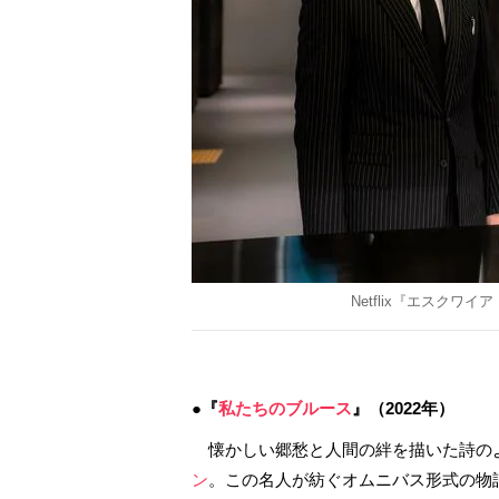
Netflix『エスクワ
●『
私たちのブルース
』（2022年）
懐かしい郷愁と人間の絆を描いた詩の
ン
。この名人が紡ぐオムニバス形式の物