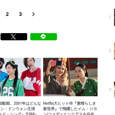
2
3
胎動期、2001年はどんな
Netflix大ヒット作『素晴らしき
カン・ドンウォン主演
新世界』で飛躍したイム・ジヨ
ルド・シング』元祖K-
ン!コメディとシリアスを自在