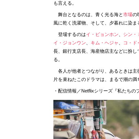
も言える。
舞台となるのは、青く光る海と
市場
の
風に乾く洗濯物、そして、夕暮れに染ま
登場するのは
イ・ビョンホン
、
シン・
イ・ジョンウン
、
キム・ヘジャ
、
コ・ド
長、銀行支店長、海産物店主などに扮し
る。
各人が他者とつながり、あるときは主
片を束ねたこのドラマは、まるで潮の満
・配信情報／Netflixシリーズ『私たち