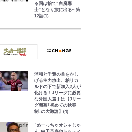
る国は捨て“白魔導
士”となり旅に出る~ 第
12話(1)
千葉雄大、ほっそりイ
ケメン近影に「顔パン
パンだったのに」反
響 視聴者が想った激
変の納得理由
オダウエダ植田、「2年
半で56kg増」130㎏ボ
ディに驚きと心配 過
浦和と千葉の首をかし
去の「めちゃ美人」写
げる主力放出、柏リカ
真も再び
ルドの下で新加入2人が
化ける！Jリーグに必要
な外国人選手は【Jリー
GLAY・TERU＆
グ開幕｢初めての秋春
PUFFY大貫亜美の“共
制｣の大激論】(4)
演”ショットに「夫婦で
写ってるの尊い」 長
女はもう23歳
｢めーっちゃオシャじゃ
ん｣中田英寿やトッティ