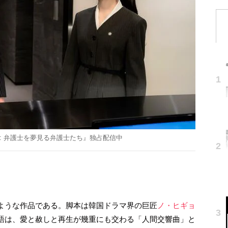
イア : 弁護士を夢見る弁護士たち』独占配信中
ような作品である。脚本は韓国ドラマ界の巨匠
ノ・ヒギョ
語は、愛と赦しと再生が幾重にも交わる「人間交響曲」と