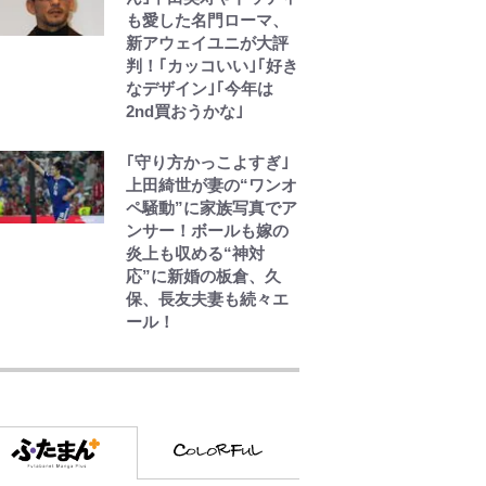
も愛した名門ローマ、
新アウェイユニが大評
判！｢カッコいい｣｢好き
なデザイン｣｢今年は
2nd買おうかな｣
｢守り方かっこよすぎ｣
上田綺世が妻の“ワンオ
ペ騒動”に家族写真でア
ンサー！ボールも嫁の
炎上も収める“神対
応”に新婚の板倉、久
保、長友夫妻も続々エ
ール！
錦織一清の写真集はな
ぜ私服なのか…高級ブ
ランドをやめ等身大の
自分を表現する現在
「ちゃんとおじいちゃ
んに」