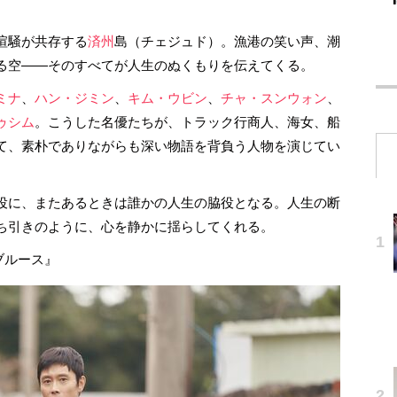
喧騒が共存する
済州
島（チェジュド）。漁港の笑い声、潮
る空――そのすべてが人生のぬくもりを伝えてくる。
ミナ
、
ハン・ジミン
、
キム・ウビン
、
チャ・スンウォン
、
ゥシム
。こうした名優たちが、トラック行商人、海女、船
て、素朴でありながらも深い物語を背負う人物を演じてい
役に、またあるときは誰かの人生の脇役となる。人生の断
ち引きのように、心を静かに揺らしてくれる。
のブルース』