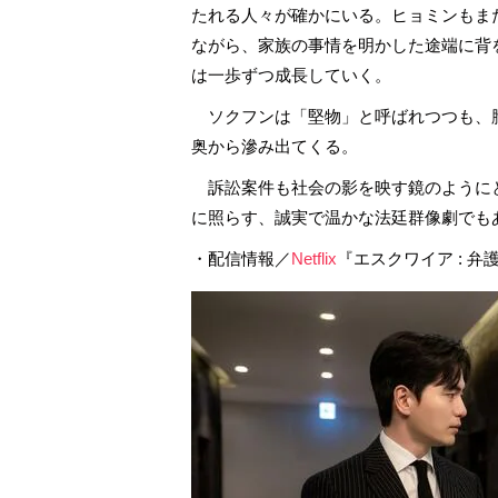
たれる人々が確かにいる。ヒョミンもま
ながら、家族の事情を明かした途端に背
は一歩ずつ成長していく。
ソクフンは「堅物」と呼ばれつつも、
奥から滲み出てくる。
訴訟案件も社会の影を映す鏡のように
に照らす、誠実で温かな法廷群像劇でも
・配信情報／
Netflix
『エスクワイア : 