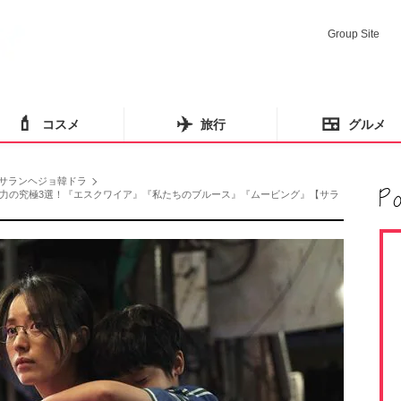
Group Site
💄
✈️
🍱
コスメ
旅行
グルメ
サランヘジョ韓ドラ
力の究極3選！『エスクワイア』『私たちのブルース』『ムービング』【サラ