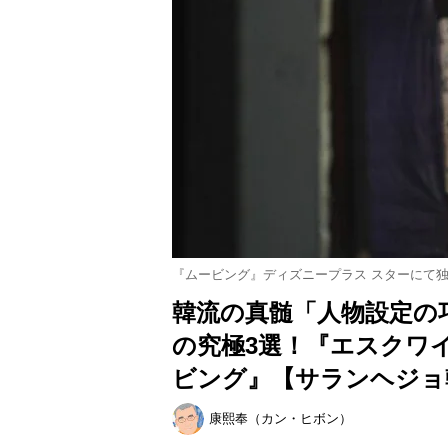
『ムービング』ディズニープラス スターにて
韓流の真髄「人物設定の
の究極3選！『エスクワ
ビング』【サランヘジョ
康熙奉（カン・ヒボン）