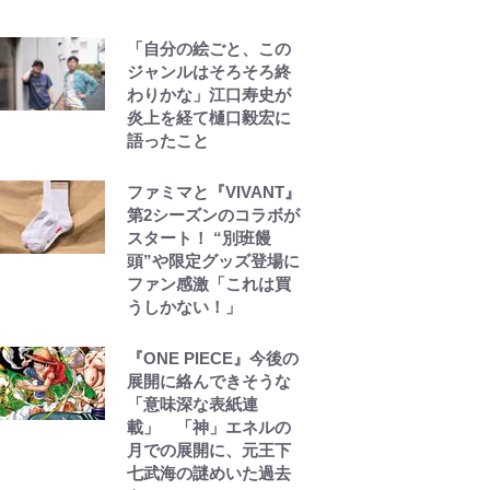
誹謗中傷も「『そうせ
ざるを得ない事情』が
「自分の絵ごと、この
ある」…山尾志桜里が
ジャンルはそろそろ終
SNSのバッシングにも
わりかな」江口寿史が
向き合う理由と独自メ
炎上を経て樋口毅宏に
ンタル術
語ったこと
錦織一清が語る還暦か
ファミマと『VIVANT』
らの新たな挑戦…少年
第2シーズンのコラボが
隊の分岐点と60代で挑
スタート！ “別班饅
む映画監督作『僕は瞳
頭”や限定グッズ登場に
に恋してる』
ファン感激「これは買
うしかない！」
『ONE PIECE』今後の
展開に絡んできそうな
「意味深な表紙連
載」 「神」エネルの
月での展開に、元王下
七武海の謎めいた過去