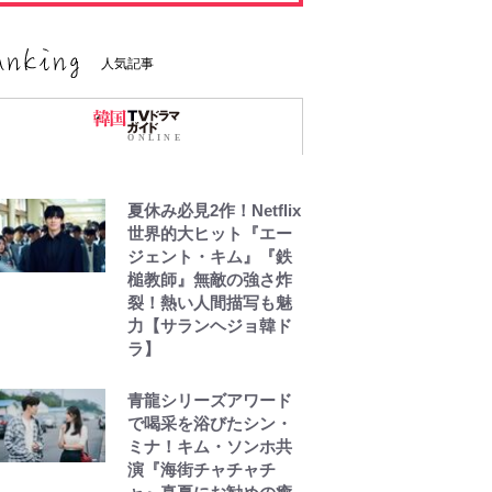
人気記事
夏休み必見2作！Netflix
世界的大ヒット『エー
ジェント・キム』『鉄
槌教師』無敵の強さ炸
裂！熱い人間描写も魅
力【サランヘジョ韓ド
ラ】
青龍シリーズアワード
で喝采を浴びたシン・
ミナ！キム・ソンホ共
演『海街チャチャチ