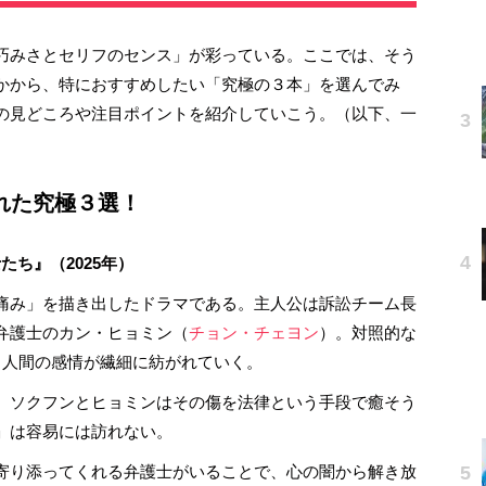
巧みさとセリフのセンス」が彩っている。ここでは、そう
かから、特におすすめしたい「究極の３本」を選んでみ
の見どころや注目ポイントを紹介していこう。（以下、一
れた究極３選！
たち』（2025年）
痛み」を描き出したドラマである。主人公は訴訟チーム長
弁護士のカン・ヒョミン（
チョン・チェヨン
）。対照的な
く人間の感情が繊細に紡がれていく。
。ソクフンとヒョミンはその傷を法律という手段で癒そう
」は容易には訪れない。
寄り添ってくれる弁護士がいることで、心の闇から解き放