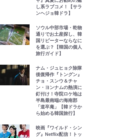
ャ』真夏にお勧めの癒
し系ラブコメ！【サラ
ンヘジョ韓ドラ】
ソウル中部市場・乾物
通りでお土産探し、韓
国リピーターならなに
を選ぶ？【韓国の個人
旅行ガイド】
ナム・ジュヒョク除隊
後復帰作『トングン』
チョ・スンウ＆チャ
ン・ヨンナムの熱演に
釘付け！寺院ロケ地は
半島最南端の海南郡
「道卒庵」【韓ドラか
ら始める韓国旅行】
映画『ワイルド・シン
グ』Netflix配信！トッ