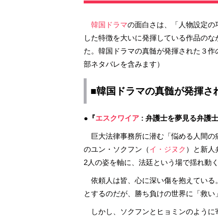
韓国ドラマ
の面白さは、「人物設定の
した特徴を大いに発揮している作品のな
た。韓国ドラマの真髄が発揮された３作
部ネタバレを含みます）
■韓国ドラマの真髄が発揮さ
●『
エスクワイア
: 弁護士を夢見る弁護士
巨大法律事務所に潜む「悩める人間の
のユン・ソクフン（
イ・ジヌク
）と新人
2人の姿を軸に、法廷という場で揺れ動
依頼人は皆、心に深い傷を抱えている
とするのだが、勝ち負けの世界に「救い
しかし、ソクフンとヒョミンのように