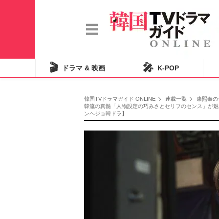
🎬
🎤
ドラマ & 映画
K-POP
韓国TVドラマガイド ONLINE
連載一覧
康煕奉の
韓流の真髄「人物設定の巧みさとセリフのセンス」が魅
ンヘジョ韓ドラ】