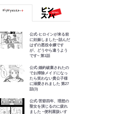
公式-ヒロインが来る前
に妊娠しました~詰んだ
はずの悪役令嬢です
が、どうやら違うよう
です~ 第1話
公式-婚約破棄されたの
でお掃除メイドになっ
たら笑わない貴公子様
に溺愛されました 第27
話(3)
公式-苦節四年、理想の
聖女を演じるのに疲れ
ました ~便利屋扱いす