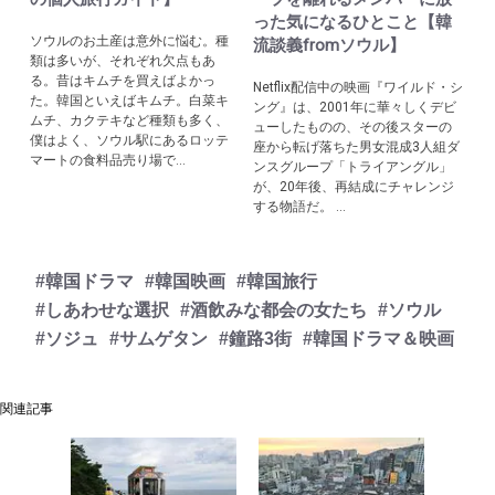
った気になるひとこと【韓
ソウルのお土産は意外に悩む。種
流談義fromソウル】
類は多いが、それぞれ欠点もあ
る。昔はキムチを買えばよかっ
Netflix配信中の映画『ワイルド・シ
た。韓国といえばキムチ。白菜キ
ング』は、2001年に華々しくデビ
ムチ、カクテキなど種類も多く、
ューしたものの、その後スターの
僕はよく、ソウル駅にあるロッテ
座から転げ落ちた男女混成3人組ダ
マートの食料品売り場で...
ンスグループ「トライアングル」
が、20年後、再結成にチャレンジ
する物語だ。 ...
#韓国ドラマ
#韓国映画
#韓国旅行
#しあわせな選択
#酒飲みな都会の女たち
#ソウル
#ソジュ
#サムゲタン
#鐘路3街
#韓国ドラマ＆映画
関連記事