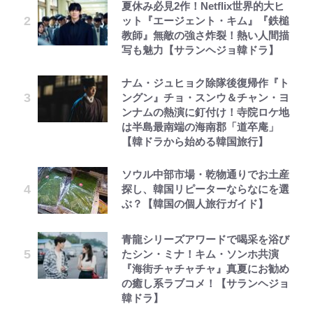
夏休み必見2作！Netflix世界的大ヒ
ット『エージェント・キム』『鉄槌
教師』無敵の強さ炸裂！熱い人間描
写も魅力【サランヘジョ韓ドラ】
ナム・ジュヒョク除隊後復帰作『ト
ングン』チョ・スンウ＆チャン・ヨ
ンナムの熱演に釘付け！寺院ロケ地
は半島最南端の海南郡「道卒庵」
【韓ドラから始める韓国旅行】
ソウル中部市場・乾物通りでお土産
探し、韓国リピーターならなにを選
ぶ？【韓国の個人旅行ガイド】
青龍シリーズアワードで喝采を浴び
たシン・ミナ！キム・ソンホ共演
『海街チャチャチャ』真夏にお勧め
の癒し系ラブコメ！【サランヘジョ
韓ドラ】