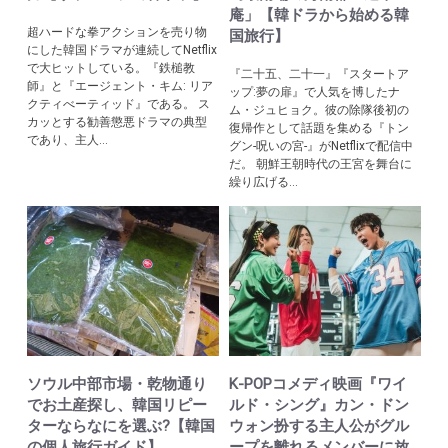
庵」【韓ドラから始める韓
超ハードな拳アクションを売り物
国旅行】
にした韓国ドラマが連続してNetflix
で大ヒットしている。『鉄槌教
『二十五、二十一』『スタートア
師』と『エージェント・キム: リア
ップ:夢の扉』で人気を博したナ
クティべーティッド』である。 ス
ム・ジュヒョク。彼の除隊後初の
カッとする勧善懲悪ドラマの典型
復帰作として話題を集める『トン
であり、主人...
グン-呪いの宮-』がNetflixで配信中
だ。 朝鮮王朝時代の王宮を舞台に
繰り広げる...
ソウル中部市場・乾物通り
K-POPコメディ映画『ワイ
でお土産探し、韓国リピー
ルド・シング』カン・ドン
ターならなにを選ぶ?【韓国
ウォン扮する主人公がグル
の個人旅行ガイド】
ープを離れるメンバーに放