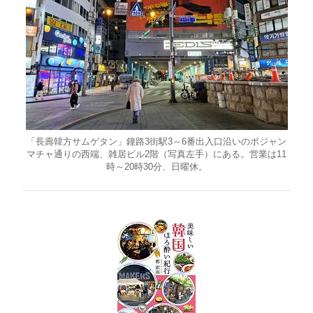
「長壽韓方サムゲタン」鐘路3街駅3～6番出入口沿いのポジャン
マチャ通りの西端、雑居ビル2階（写真左手）にある。営業は11
時～20時30分、日曜休。