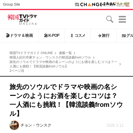
Group Site
🎬
ドラマ & 映画
🎤
K-POP
💄
コスメ
✈️
旅行
🍱
グ
韓国TVドラマガイド ONLINE
連載一覧
韓国人紀行作家チョン・ウンスクの韓流談義fromソウル
旅先のソウルでドラマや映画の名シーンのようにお酒を楽しむコツは？一
人酒にも挑戦！【韓流談義fromソウル】
2ページ目
旅先のソウルでドラマや映画の名シ
ーンのようにお酒を楽しむコツは？
一人酒にも挑戦！【韓流談義fromソウ
ル】
チョン・ウンスク
2026.3.12