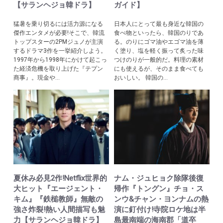
【サランヘジョ韓ドラ】
ガイド】
猛暑を乗り切るには活力源になる
日本人にとって最も身近な韓国の
傑作エンタメが必要!そこで、韓流
食べ物といったら、韓国のりであ
トップスターの2PMジュノが主演
る。のりにゴマ油やエゴマ油を薄
するドラマ3作を一挙紹介しよう。
く塗り、塩を軽く振って炙った味
1997年から1998年にかけて起こっ
つけのりが一般的だ。料理の素材
た経済危機を取り上げた『テプン
にも使えるが、そのまま食べても
商事』。現金や...
おいしい。 韓国の...
夏休み必見2作!Netflix世界的
ナム・ジュヒョク除隊後復
大ヒット『エージェント・
帰作『トングン』チョ・ス
キム』『鉄槌教師』無敵の
ンウ&チャン・ヨンナムの熱
強さ炸裂!熱い人間描写も魅
演に釘付け!寺院ロケ地は半
力【サランヘジョ韓ドラ】
島最南端の海南郡「道卒