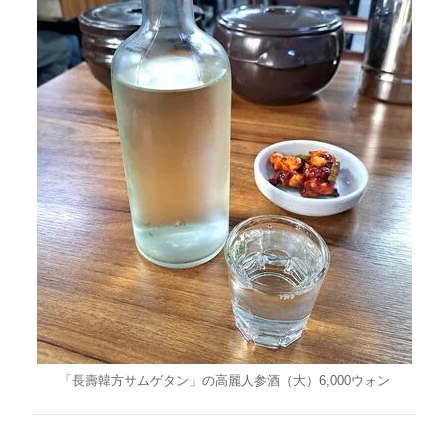
「長壽韓方サムゲタン」の高麗人参酒（大）6,000ウォン