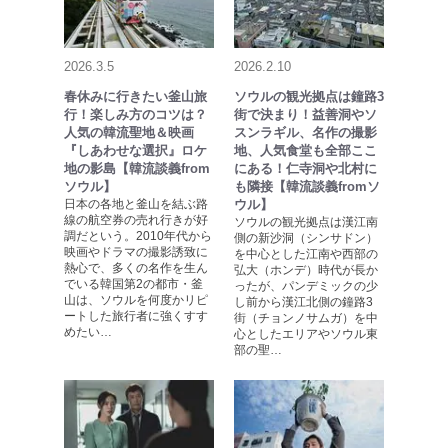
2026.3.5
2026.2.10
春休みに行きたい釜山旅
ソウルの観光拠点は鐘路3
行！楽しみ方のコツは？
街で決まり！益善洞やソ
人気の韓流聖地＆映画
スンラギル、名作の撮影
『しあわせな選択』ロケ
地、人気食堂も全部ここ
地の影島【韓流談義from
にある！仁寺洞や北村に
ソウル】
も隣接【韓流談義fromソ
日本の各地と釜山を結ぶ路
ウル】
線の航空券の売れ行きが好
ソウルの観光拠点は漢江南
調だという。2010年代から
側の新沙洞（シンサドン）
映画やドラマの撮影誘致に
を中心とした江南や西部の
熱心で、多くの名作を生ん
弘大（ホンデ）時代が長か
でいる韓国第2の都市・釜
ったが、パンデミックの少
山は、ソウルを何度かリピ
し前から漢江北側の鐘路3
ートした旅行者に強くすす
街（チョンノサムガ）を中
めたい…
心としたエリアやソウル東
部の聖…