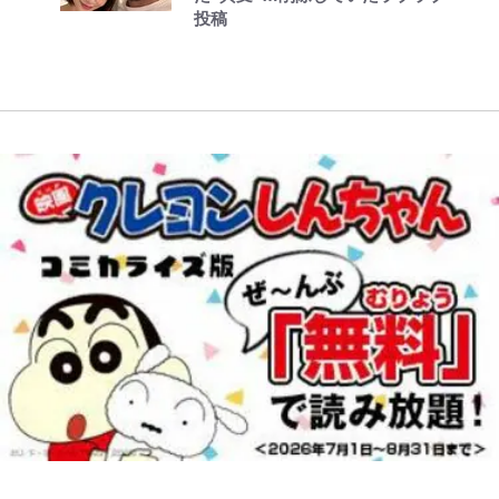
が明かす夫・片岡愛之助との関係
投稿
ぐみん刺繍ワークシャツ”にファン
｢知念さんを煽ってたのと同じ
性…互いに一番のお客さんで刺激を
「電気風呂の数は全国一」温泉じゃ
も感動
人？｣鹿島・鈴木優磨、大逆転勝利
もらう存在
ないのに大満足！ 上高地帰りに寄
後の“超・優等生インタビュー”が
りたい「林檎の湯屋 おぶ～」【山
話題！｢試合中とのギャップw｣｢礼
帰り、今日はどこでととのう？
儀正しいイケメンやな」
vol.7】