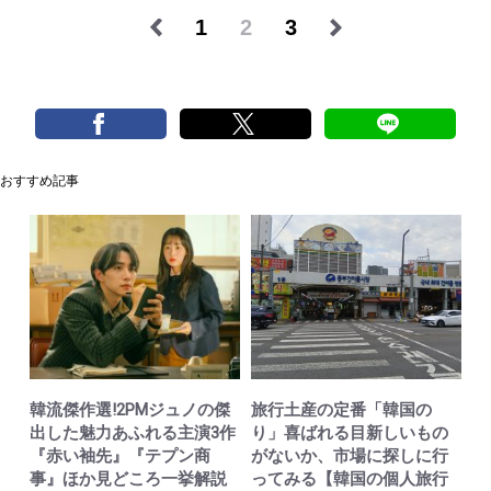
1
2
3
おすすめ記事
韓流傑作選!2PMジュノの傑
旅行土産の定番「韓国の
出した魅力あふれる主演3作
り」喜ばれる目新しいもの
『赤い袖先』『テプン商
がないか、市場に探しに行
事』ほか見どころ一挙解説
ってみる【韓国の個人旅行