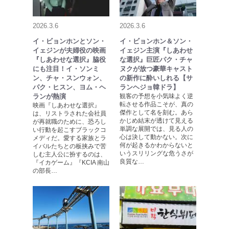
2026.3.6
2026.3.6
イ・ビョンホンとソン・
イ・ビョンホン＆ソン・
イェジンが夫婦役の映画
イェジン主演『しあわせ
『しあわせな選択』脇役
な選択』巨匠パク・チャ
にも注目！イ・ソンミ
ヌクが放つ豪華キャスト
ン、チャ・スンウォン、
の新作に酔いしれる【サ
パク・ヒスン、ヨム・ヘ
ランヘジョ韓ドラ】
ランが熱演
観客の予想を小気味よく逆
転させる作品こそが、真の
映画『しあわせな選択』
傑作として名を刻む。あら
は、リストラされた会社員
かじめ結末が透けて見える
が再就職のために、恐ろし
単調な展開では、見る人の
い行動を起こすブラックコ
心は決して動かない。次に
メディだ。愛する家族とラ
何が起きるかわからないと
イバルたちとの板挟みで苦
いうスリリングな危うさが
しむ主人公に扮するのは、
良質な…
『イカゲーム』『KCIA 南山
の部長…