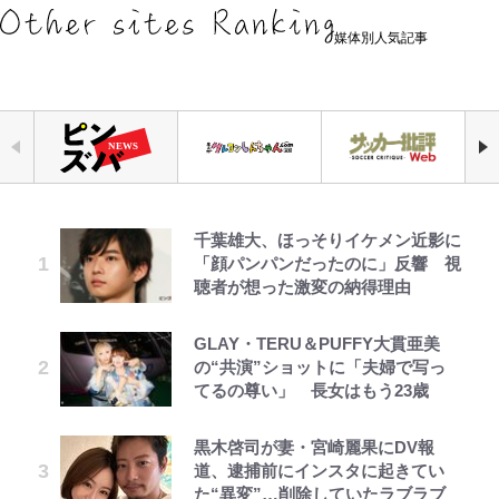
媒体別人気記事
千葉雄大、ほっそりイケメン近影に
えびめしの流儀
｢なんじゃこりゃあああ！｣本田圭
公式-ヒロインが来る前に妊娠しま
錦織一清の写真集はなぜ私服なの
【キャンプ自己啓発】増えすぎたギ
空の轍と大地の雲と 第1回
「自分の絵ごと、このジャンルはそ
「顔パンパンだったのに」反響 視
佑の古巣ミラン、漆黒×蛍光レッド
した~詰んだはずの悪役令嬢です
か…高級ブランドをやめ等身大の自
アを棚卸し！ “ウルトラライト” 目
ろそろ終わりかな」江口寿史が炎上
聴者が想った激変の納得理由
の超絶クールな新サードユニに世界
が、どうやら違うようです~ 第1話
分を表現する現在「ちゃんとおじい
指した「自分スタイル」再構築でわ
を経て樋口毅宏に語ったこと
が熱狂｢サードなのにズルい｣｢こり
ちゃんに」
かった「本当に必要な7つの道具」
ゃかっけえわ｣
とは
GLAY・TERU＆PUFFY大貫亜美
でっかい男になりたいゾ
公式-冒険家になろう! ~スキルボー
第3回 出版までの道のり・その2
映画『ちいかわ』入場者特典「第２
藤原紀香が23年間続けるボランテ
の“共演”ショットに「夫婦で写っ
ドでダンジョン攻略~ 第65話(1)
弾」がスタート！まさかの人気アイ
浦和と千葉の首をかしげる主力放
ィア活動の原動力は…「偽善者だ」
荒々しい「火山帯」の一端にいるこ
てるの尊い」 長女はもう23歳
テムに称賛続々「豪華すぎる！」
出、柏リカルドの下で新加入2人が
との声も跳ね返す“誰かの役に立ち
とを体感！ 登頂約10分でも大迫力
化ける！Jリーグに必要な外国人選
たい”という思い
「吾妻小富士」火口を1周する「1
黒木啓司が妻・宮崎麗果にDV報
オラの引越し物語 サボテン大襲撃
公式-超難関ダンジョンで10万年修
レビュー『仮面家族』悠木シュン・
1万円超えも「納得のクオリティ」
手は【Jリーグ開幕｢初めての秋春
時間半ハイキング」パノラマ絶景レ
道、逮捕前にインスタに起きてい
行した結果、世界最強に~最弱無能
著
『この素晴らしい世界に祝福を！』
制｣の大激論】(4)
ポ【福島県福島市】
「のりの芝居は観たいと」藤原紀香
た“異変”…削除していたラブラブ
の下剋上~ 第37話(1)
10万針以上の密度で再現された“め