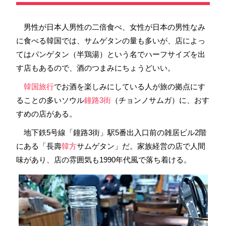
男性が日本人男性の二倍食べ、女性が日本の男性なみ
に食べる韓国では、サムゲタンの量も多いが、店によっ
てはパンゲタン（半鶏湯）という名でハーフサイズを出
す店もあるので、酒のつまみにちょうどいい。
韓国旅行
でお酒を楽しみにしている人が旅の拠点にす
ることの多いソウル
鐘路3街
（チョンノサムガ）に、おす
すめの店がある。
地下鉄5号線「鐘路3街」駅5番出入口前の雑居ビル2階
にある「長壽
韓方
サムゲタン」だ。家族経営の店で人間
味があり、店の雰囲気も1990年代風で落ち着ける。