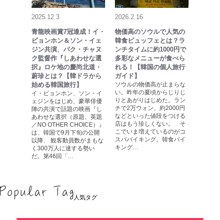
2025.12.3
2026.2.16
青龍映画賞7冠達成！イ・
物価高のソウルで人気の
ビョンホン＆ソン・イェ
韓食ビュッフェとは？ラ
ジン共演、パク・チャヌ
ンチタイムに約1000円で
ク監督作『しあわせな選
多彩なメニューが食べら
択』ロケ地の慶尚北道・
れる！【韓国の個人旅行
蔚珍とは？【韓ドラから
ガイド】
始める韓国旅行】
ソウルの物価高が止まらな
い。昨年の夏頃からじりじ
イ・ビョンホン、ソン・イ
りとあがりはじめた。ラン
ェジンをはじめ、豪華俳優
チで2万ウォン、約2000円
陣の共演で話題の映画『し
などといった値段をつける
あわせな選択（原題、英題
店はもう珍しくない。 そ
／NO OTHER CHOICE）』
こでいま増えているのがコ
は、韓国で9月下旬の公開
スパバイキング。韓食バイ
以降、 観客動員数がまもな
キング…
く300万人に達する勢い
だ。第46回「…
人気タグ