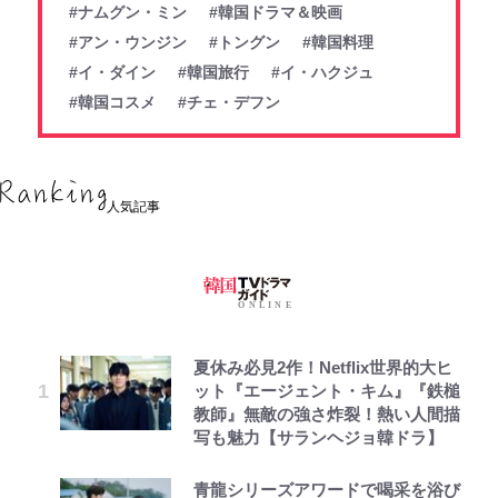
#ナムグン・ミン
#韓国ドラマ＆映画
#アン・ウンジン
#トングン
#韓国料理
#イ・ダイン
#韓国旅行
#イ・ハクジュ
#韓国コスメ
#チェ・デフン
人気記事
夏休み必見2作！Netflix世界的大ヒ
ット『エージェント・キム』『鉄槌
教師』無敵の強さ炸裂！熱い人間描
写も魅力【サランヘジョ韓ドラ】
青龍シリーズアワードで喝采を浴び