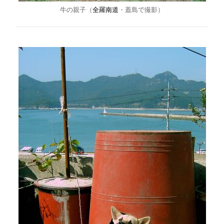
牛の親子（
全羅南道
・蓋島で撮影）