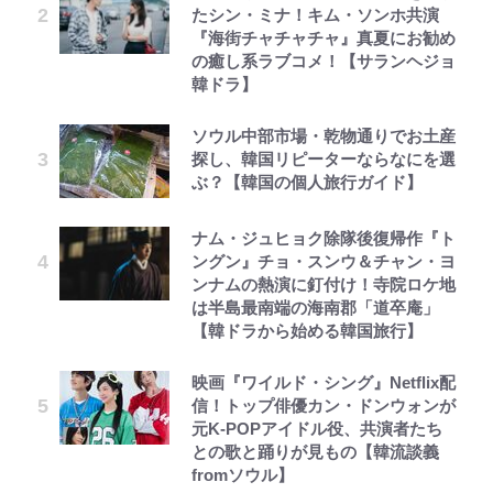
たシン・ミナ！キム・ソンホ共演
『海街チャチャチャ』真夏にお勧め
の癒し系ラブコメ！【サランヘジョ
韓ドラ】
ソウル中部市場・乾物通りでお土産
探し、韓国リピーターならなにを選
ぶ？【韓国の個人旅行ガイド】
ナム・ジュヒョク除隊後復帰作『ト
ングン』チョ・スンウ＆チャン・ヨ
ンナムの熱演に釘付け！寺院ロケ地
は半島最南端の海南郡「道卒庵」
【韓ドラから始める韓国旅行】
映画『ワイルド・シング』Netflix配
信！トップ俳優カン・ドンウォンが
元K-POPアイドル役、共演者たち
との歌と踊りが見もの【韓流談義
fromソウル】