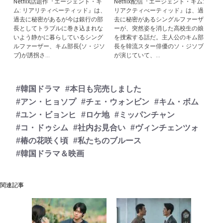
Netflix話題作『エージェント・キ
Netflix配信『エージェント・キム:
ム: リアリティペーティッド』は、
リアクティべーティッド』は、過
過去に秘密があるが今は銀行の部
去に秘密があるシングルファーザ
長としてトラブルに巻き込まれな
ーが、突然姿を消した高校生の娘
いよう静かに暮らしているシング
を捜索する話だ。主人公のキム部
ルファーザー、キム部長(ソ・ジソ
長を韓流スター俳優のソ・ジソブ
ブ)が誘拐さ...
が演じていて、...
#韓国ドラマ
#本日も完売しました
#アン・ヒョソプ
#チェ・ウォンビン
#キム・ボム
#ユン・ビョンヒ
#ロケ地
#ミッパンチャン
#コ・ドゥシム
#社内お見合い
#ヴィンチェンツォ
#椿の花咲く頃
#私たちのブルース
#韓国ドラマ＆映画
関連記事