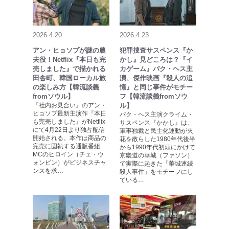
2026.4.20
2026.4.23
アン・ヒョソプが謎の農
犯罪捜査サスペンス『か
夫役！Netflix『本日も完
かし』見どころは？『イ
売しました』で描かれる
カゲーム』パク・ヘス主
田舎町、韓国ローカル旅
演、傑作映画『殺人の追
の楽しみ方【韓流談義
憶』と同じ事件がモチー
fromソウル】
フ【韓流談義fromソウ
『社内お見合い』のアン・
ル】
ヒョソプ最新主演作『本日
パク・ヘス主演クライム・
も完売しました』がNetflix
サスペンス『かかし』は、
にて4月22日より独占配信
軍事独裁と民主化運動が火
開始される。本作は商品の
花を散らした1980年代後半
完売に固執する通販番組
から1990年代初頭にかけて
МCのヒロイン（チェ・ウ
京畿道の華城（ファソン）
ォンビン）がビジネスチャ
で実際に起きた「華城連続
ンスを求…
殺人事件」をモチーフにし
ている…