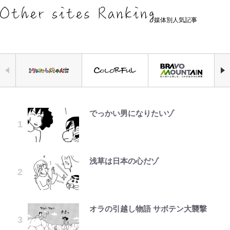
媒体別人気記事
でっかい男になりたいゾ
空の轍と大地の雲と 第1回
荒々しい「火山帯」の一端にいるこ
ファミマと『VIVANT』第2シーズ
千葉雄大、ほっそりイケメン近影に
浦和と千葉の首をかしげる主力放
錦織一清の写真集はなぜ私服なの
公式-ヒロインが来る前に妊娠しま
とを体感！ 登頂約10分でも大迫力
ンのコラボがスタート！ “別班饅
「顔パンパンだったのに」反響 視
出、柏リカルドの下で新加入2人が
か…高級ブランドをやめ等身大の自
した~詰んだはずの悪役令嬢です
「吾妻小富士」火口を1周する「1
頭”や限定グッズ登場にファン感激
聴者が想った激変の納得理由
化ける！Jリーグに必要な外国人選
分を表現する現在「ちゃんとおじい
が、どうやら違うようです~ 第1話
時間半ハイキング」パノラマ絶景レ
「これは買うしかない！」
手は【Jリーグ開幕｢初めての秋春
ちゃんに」
ポ【福島県福島市】
制｣の大激論】(4)
浅草は日本の心だゾ
第3回 出版までの道のり・その2
「危ない」「やめて」第1子妊娠中
公式-婚約破棄されたのでお掃除メ
「自分の絵ごと、このジャンルはそ
誹謗中傷も「『そうせざるを得ない
の田中みな実、ゴリゴリヒール着用
イドになったら笑わない貴公子様に
アユは「怒らせて掛ける」魚だっ
ろそろ終わりかな」江口寿史が炎上
｢お土産最高すぎ笑｣｢どうやって入
事情』がある」…山尾志桜里が
に心配の声…ザックリ衣装にも意見
溺愛されました 第27話(3)
た！ ルアーを追わせて釣りあげる
を経て樋口毅宏に語ったこと
手？｣ブライトン帰還の三笘薫、同
SNSのバッシングにも向き合う理
続々
「アユイング」のオリジナリティ＆
僚に“ポケカ”をプレゼント！｢薫の
由と独自メンタル術
オラの引越し物語 サボテン大襲撃
レビュー『仮面家族』悠木シュン・
公式-だって、あなたが浮気をした
おもしろさを知る
笑顔見れてよかった｣｢大喜びのリ
『ONE PIECE』今後の展開に絡ん
オダウエダ植田、「2年半で56kg
著
から 第9話(1)
ュテル可愛すぎ｣
武田久美子が語る23年ぶり写真集
できそうな「意味深な表紙連載」
増」130㎏ボディに驚きと心配 過