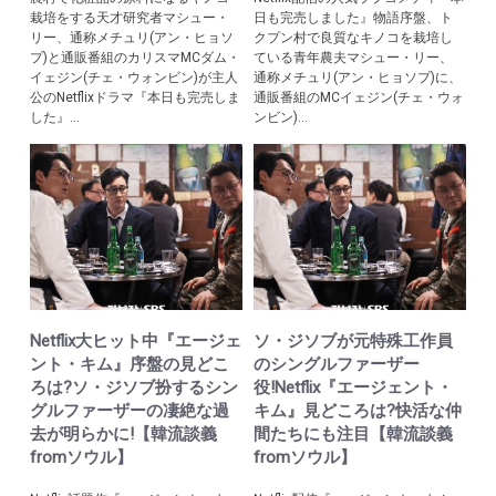
栽培をする天才研究者マシュー・
日も完売しました』物語序盤、ト
リー、通称メチュリ(アン・ヒョソ
クプン村で良質なキノコを栽培し
プ)と通販番組のカリスマМCダム・
ている青年農夫マシュー・リー、
イェジン(チェ・ウォンビン)が主人
通称メチュリ(アン・ヒョソプ)に、
公のNetflixドラマ『本日も完売しま
通販番組のМCイェジン(チェ・ウォ
した』...
ンビン)...
Netflix大ヒット中『エージェ
ソ・ジソブが元特殊工作員
ント・キム』序盤の見どこ
のシングルファーザー
ろは?ソ・ジソブ扮するシン
役!Netflix『エージェント・
グルファーザーの凄絶な過
キム』見どころは?快活な仲
去が明らかに!【韓流談義
間たちにも注目【韓流談義
fromソウル】
fromソウル】