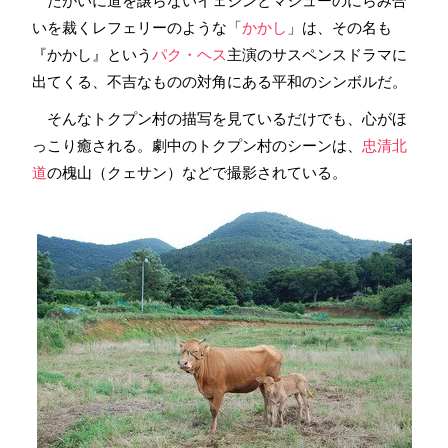
たがいに道を譲らないイェジンとマシューのにらみ合
いを裁くレフェリーのような「
かかし
」は、その名も
『かかし』という
パク・ヘス
主演のサスペンスドラマに
出てくる、不吉なものの対角にある平和のシンボルだ。
そんなトクプン村の描写を見ているだけでも、心がほ
っこり癒される。劇中のトクプン村のシーンは、
忠清北
道
の槐山（クェサン）などで撮影されている。