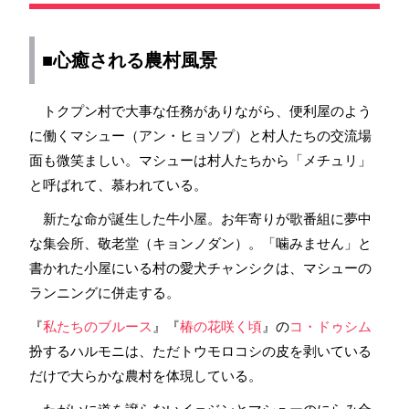
■心癒される農村風景
トクプン村で大事な任務がありながら、便利屋のよう
に働くマシュー（アン・ヒョソプ）と村人たちの交流場
面も微笑ましい。マシューは村人たちから「メチュリ」
と呼ばれて、慕われている。
新たな命が誕生した牛小屋。お年寄りが歌番組に夢中
な集会所、敬老堂（キョンノダン）。「噛みません」と
書かれた小屋にいる村の愛犬チャンシクは、マシューの
ランニングに併走する。
『
私たちのブルース
』『
椿の花咲く頃
』の
コ・ドゥシム
扮するハルモニは、ただトウモロコシの皮を剥いている
だけで大らかな農村を体現している。