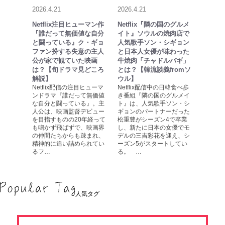
2026.4.21
2026.4.21
Netflix注目ヒューマン作
Netflix『隣の国のグルメ
『誰だって無価値な自分
イト』ソウルの焼肉店で
と闘っている』ク・ギョ
人気歌手ソン・シギョン
ファン扮する失意の主人
と日本人女優が味わった
公が家で観ていた映画
牛焼肉「チャドルバギ」
は？【旬ドラマ見どころ
とは？【韓流談義fromソ
解説】
ウル】
Netflix配信の注目ヒューマ
Netflix配信中の日韓食べ歩
ンドラマ『誰だって無価値
き番組『隣の国のグルメイ
な自分と闘っている』。主
ト』は、人気歌手ソン・シ
人公は、映画監督デビュー
ギョンのパートナーだった
を目指すものの20年経って
松重豊がシーズン4で卒業
も鳴かず飛ばずで、映画界
し、新たに日本の女優でモ
の仲間たちからも疎まれ、
デルの三吉彩花を迎え、シ
精神的に追い詰められてい
ーズン5がスタートしてい
るフ…
る。 …
人気タグ