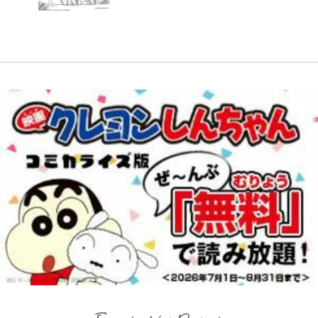
やってはいけない！「キャンプツー
の裏側…57歳の妥協なき美ボディ
「神」エネルの月での展開に、元王
去の「めちゃ美人」写真も再び
リング」での「NGパッキング」7
W杯クオーター制への大反発か、
と「貝殻水着」を超える伝説の衣装
下七武海の謎めいた過去も…
選！ 安全＆快適につながる「荷物
FIFA会長を追い詰めた｢欧州のボイ
に迫る
の順序や位置」積載のコツとは？
コット｣と再選の行方【FIFA3兆円
「実体験レポ」
の野望と2度のオウンゴール、来年
3月の会長選】(3)