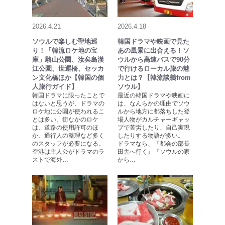
2026.4.21
2026.4.18
ソウルで楽しむ聖地巡
韓国ドラマや映画で見た
り！「韓流ロケ地の宝
あの風景に出合える！ソ
庫」駱山公園、汝矣島漢
ウルから高速バスで90分
江公園、世運橋、セッカ
で行けるローカル旅の魅
ン文化橋ほか【韓国の個
力とは？【韓流談義from
人旅行ガイド】
ソウル】
韓国ドラマに限ったことで
最近の韓国ドラマや映画に
はないと思うが、ドラマの
は、なんらかの理由でソウ
ロケ地に公園が使われるこ
ルから地方に都落ちした登
とは多い。街なかのロケ
場人物がカルチャーギャッ
は、道路の使用許可のほ
プで苦労したり、自己実現
か、通行人の整理など多く
したりする物語が多い。
のスタッフが必要になる。
ドラマなら、『都会の部長
空港は主人公がドラマのラ
田舎へ行く』『ソウルの家
ストで海外…
から…