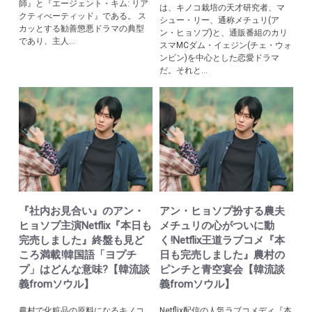
師』と『エージェント・キム: リア
は、キノコ栽培の天才研究者、マ
クティべーティッド』である。 ス
シュー・リー、通称メチュリ(ア
カッとする勧善懲悪ドラマの典型
ン・ヒョソプ)と、通販番組のカリ
であり、主人...
スマМCダム・イェジン(チェ・ウォ
ンビン)を中心とした恋愛ドラマ
だ。それと...
『社内お見合い』のアン・
アン・ヒョソプ扮する農夫
ヒョソプ主演Netflix『本日も
メチュリの心がついに動
完売しました』終盤も見ど
く!Netflix王道ラブコメ『本
ころ満載!韓国語「ヨプチ
日も完売しました』農村の
プ」はどんな意味?【韓流談
ピンチと青空宴会【韓流談
義fromソウル】
義fromソウル】
農村で化粧品の原料になるキノコ
Netflix配信の人気ラブコメディ『本