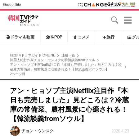
Group Site
🎬
ドラマ & 映画
🎤
K-POP
💄
コスメ
✈️
旅行
🍱
グ
韓国TVドラマガイド ONLINE
連載一覧
韓国人紀行作家チョン・ウンスクの韓流談義fromソウル
アン・ヒョソプ主演Netflix注目作『本日も完売しました』見どころは？冷
蔵庫の常備菜、農村風景に心癒される！【韓流談義fromソウル】
2ページ目
アン・ヒョソプ主演Netflix注目作『本
日も完売しました』見どころは？冷蔵
庫の常備菜、農村風景に心癒される！
【韓流談義fromソウル】
チョン・ウンスク
2026.4.23