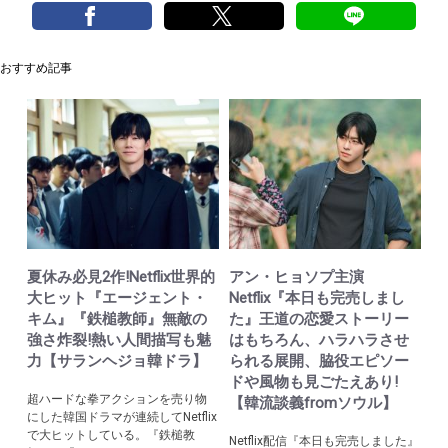
おすすめ記事
夏休み必見2作!Netflix世界的
アン・ヒョソプ主演
大ヒット『エージェント・
Netflix『本日も完売しまし
キム』『鉄槌教師』無敵の
た』王道の恋愛ストーリー
強さ炸裂!熱い人間描写も魅
はもちろん、ハラハラさせ
力【サランヘジョ韓ドラ】
られる展開、脇役エピソー
ドや風物も見ごたえあり!
超ハードな拳アクションを売り物
【韓流談義fromソウル】
にした韓国ドラマが連続してNetflix
で大ヒットしている。『鉄槌教
Netflix配信『本日も完売しました』