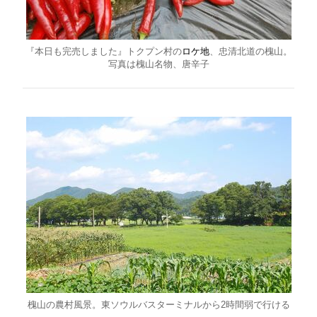
『本日も完売しました』トクプン村の
ロケ地
、忠清北道の槐山。
写真は槐山名物、唐辛子
槐山の農村風景。東ソウルバスターミナルから2時間弱で行ける