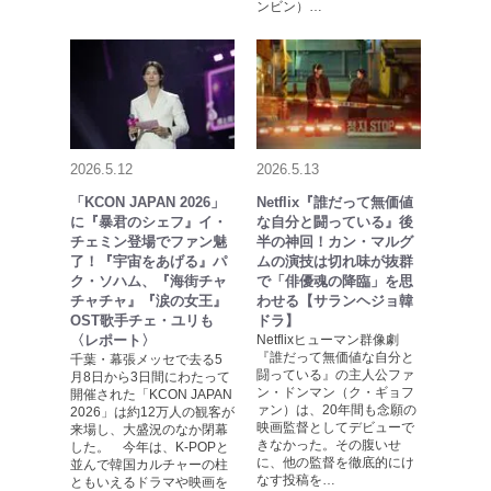
ンビン）…
2026.5.12
2026.5.13
「KCON JAPAN 2026」
Netflix『誰だって無価値
に『暴君のシェフ』イ・
な自分と闘っている』後
チェミン登場でファン魅
半の神回！カン・マルグ
了！『宇宙をあげる』パ
ムの演技は切れ味が抜群
ク・ソハム、『海街チャ
で「俳優魂の降臨」を思
チャチャ』『涙の女王』
わせる【サランヘジョ韓
OST歌手チェ・ユリも
ドラ】
〈レポート〉
Netflixヒューマン群像劇
『誰だって無価値な自分と
千葉・幕張メッセで去る5
闘っている』の主人公ファ
月8日から3日間にわたって
ン・ドンマン（ク・ギョフ
開催された「KCON JAPAN
ァン）は、20年間も念願の
2026」は約12万人の観客が
映画監督としてデビューで
来場し、大盛況のなか閉幕
きなかった。その腹いせ
した。 今年は、K-POPと
に、他の監督を徹底的にけ
並んで韓国カルチャーの柱
なす投稿を…
ともいえるドラマや映画を