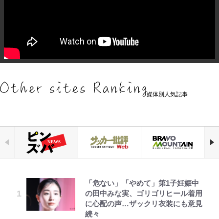
媒体別人気記事
「危ない」「やめて」第1子妊娠中
｢お土産最高すぎ笑｣｢どうやって入
やってはいけない！「キャンプツー
公式-ヒロインが来る前に妊娠しま
元衆院議員・山尾志桜里が語る誹謗
『ONE PIECE』今後の展開に絡ん
浅草は日本の心だゾ
空の轍と大地の雲と 第1回
の田中みな実、ゴリゴリヒール着用
手？｣ブライトン帰還の三笘薫、同
リング」での「NGパッキング」7
した~詰んだはずの悪役令嬢です
中傷動画…「計り知れない」切り抜
できそうな「意味深な表紙連載」
に心配の声…ザックリ衣装にも意見
僚に“ポケカ”をプレゼント！｢薫の
選！ 安全＆快適につながる「荷物
が、どうやら違うようです~ 第1話
き落選運動の影響と今語る「保育園
「神」エネルの月での展開に、元王
続々
笑顔見れてよかった｣｢大喜びのリ
の順序や位置」積載のコツとは？
落ちた日本死ね」
下七武海の謎めいた過去も…