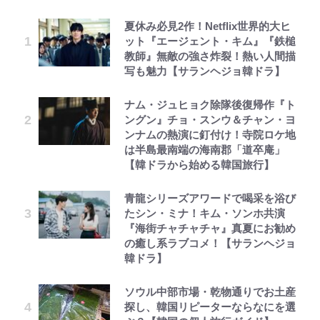
夏休み必見2作！Netflix世界的大ヒ
ット『エージェント・キム』『鉄槌
教師』無敵の強さ炸裂！熱い人間描
写も魅力【サランヘジョ韓ドラ】
ナム・ジュヒョク除隊後復帰作『ト
ングン』チョ・スンウ＆チャン・ヨ
ンナムの熱演に釘付け！寺院ロケ地
は半島最南端の海南郡「道卒庵」
【韓ドラから始める韓国旅行】
青龍シリーズアワードで喝采を浴び
たシン・ミナ！キム・ソンホ共演
『海街チャチャチャ』真夏にお勧め
の癒し系ラブコメ！【サランヘジョ
韓ドラ】
ソウル中部市場・乾物通りでお土産
探し、韓国リピーターならなにを選