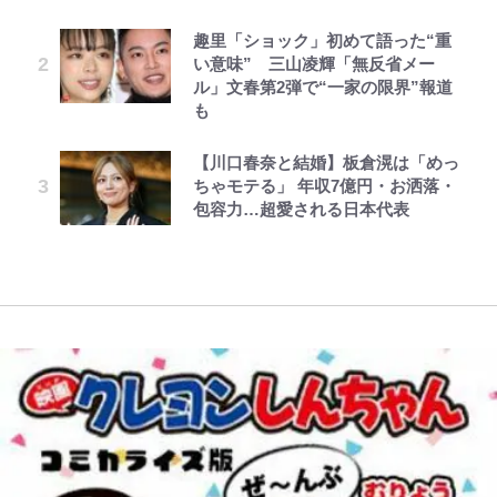
ュテル可愛すぎ｣
「実体験レポ」
公式-雑用付与術師が自分の最強に
ボンジュールでポンジュースだゾ
第3回 出版までの道のり・その2
趣里「ショック」初めて語った“重
FRUITS ZIPPER鎮西寿々歌が語る
「BOSS×ポケモン30周年」第2弾
気付くまで 第56話(1)
い意味” 三山凌輝「無反省メー
｢モデルやってる｣｢かっけぇ｣三笘
アユは「怒らせて掛ける」魚だっ
『天才てれびくん』時代の学びと
コラボ実施！ 新商品「歴戦の微
ル」文春第2弾で“一家の限界”報道
薫がブライトン新ユニのモデルで完
た！ ルアーを追わせて釣りあげる
22歳でアイドルの道を切り拓いた
糖」や図鑑缶登場にファン歓喜「見
も
全復活！“King”の帰還に｢チームか
「アユイング」のオリジナリティ＆
「人生最大の決断」
つけたら即購入！」
公式-転生したら平民でした。~生活
とうちゃんが出世するゾ
レビュー『仮面家族』悠木シュン・
ら大歓迎されてる｣｢元気な姿見れ
おもしろさを知る
水準に耐えられないので貴族を目指
著
て…｣
【川口春奈と結婚】板倉滉は「めっ
誹謗中傷も「『そうせざるを得ない
南や和也だけじゃない！『タッチ』
します~ 第37話(2)
ちゃモテる」 年収7億円・お洒落・
【自転車】「若いときは登れたんだ
事情』がある」…山尾志桜里が
上杉達也の才能を「いち早く見出し
包容力…超愛される日本代表
W杯クオーター制への大反発か、
けど……」 グラベルバイクで暑さ
SNSのバッシングにも向き合う理
た人物たち」
FIFA会長を追い詰めた｢欧州のボイ
に負けそうなヒルクライム、砂利道
由と独自メンタル術
コット｣と再選の行方【FIFA3兆円
を疾走して少年時代を振り返る50
の野望と2度のオウンゴール、来年
代の夏 長野県｜2026年
3月の会長選】(3)