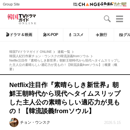
Group Site
🎬
ドラマ & 映画
🎤
K-POP
💄
コスメ
✈️
旅行
🍱
グ
韓国TVドラマガイド ONLINE
連載一覧
韓国人紀行作家チョン・ウンスクの韓流談義fromソウル
Netflix注目作『素晴らしき新世界』朝鮮王朝時代から現代へタイムスリップし
た主人公の素晴らしい適応力が見もの！【韓流談義fromソウル】 | 概要（概
要）
Netflix注目作『素晴らしき新世界』朝
鮮王朝時代から現代へタイムスリップ
した主人公の素晴らしい適応力が見も
の！【韓流談義fromソウル】
チョン・ウンスク
2026.5.15