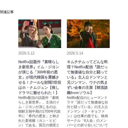
関連記事
2026.5.12
2026.5.14
Netflix話題作『素晴らし
キムチチムってどんな料
き新世界』イム・ジヨン
理？Netflix配信『誰だっ
が演じる「300年前の悪
て無価値な自分と闘って
女」が現代韓国を震撼さ
いる』主人公ドンマンと
せる！クールな財閥3世役
兄ジンマン、ウナの気ま
はホ・ナムジュン【推し
ずい会食の主菜【韓流談
ドラマに魅せられた！】
義fromソウル】
Netflix配信の話題作『素晴
Netflix配信のヒューマンド
らしき新世界』。主演のイ
ラマ『誰だって無価値な自
ム・ジヨンが演じるのは、
分と闘っている』の主人公
朝鮮王朝中期の1700年代前
ドンマン（ク・ギョファ
半に「希代の悪女」と称さ
ン）は仕事の面でも、映画
れた姜禧嬪（カン・ヒビ
サークル「8人会」のメン
ン）である。国王の側室と
バーとの折り合いについて