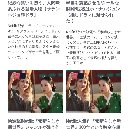
絶妙な笑いを誘う、人間味
韓国を震撼させる!クールな
あふれる登場人物【サラン
財閥3世役はホ・ナムジュン
ヘジョ韓ドラ】
【推しドラマに魅せられ
た!】
Netflix配信ドラマ『エージェント・
キム: リアクティべーティッド』が
Netflix配信の話題作『素晴らしき新
後半に入っても話題沸騰だ。主人
世界』。主演のイム・ジヨンが演
公はどこにでもいるような冴えな
じるのは、朝鮮王朝中期の1700年
い銀行員のキム部長。スター俳優
代前半に「希代の悪女」と称され
のソ・ジソブがオーラを消して演
た姜禧嬪(カン・ヒビン)である。国
じていた。し...
王の側室として最高の権力を得た
が、国王か...
快進撃!Netflix『素晴らしき
Netflix人気作『素晴らしき新
新世界』ジャンルが違う作
世界』300年という時空を超