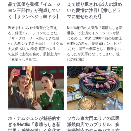
品で真価を発揮「イム・ジ
えて繰り返される3人の謎め
ヨン三部作」が完成してい
いた愛憎に注目!【推しドラ
く【サランヘジョ韓ドラ】
マに魅せられた!】
近来まれにみる快進撃だと言え
Netflix配信の人気作『素晴らしき新
る。俳優イム・ジヨンのことだ。
世界』で主演のイム・ジヨンが演
『ザ・グローリー~輝かしき復讐
じるのは、本来は300年前の朝鮮王
~』の悪女役で名を挙げ、『オク氏
朝時代の悪女、姜禧嬪(カン・ヒビ
夫人伝 -偽りの身分 真実の人生-』
ン)だ。国王の側室として権勢をふ
で立派に主役を務め、最新主演作
るったが死罪になってしまい、現
『素晴らしき新世...
代の韓国に...
ホ・ナムジュンが魅惑的す
ソウル東大門エリアの庶民
ぎる!Netflix『素晴らしき新
派焼肉店でカブリサル、多
世界』感情が激しく変化す
言語対応のタッチパネル注