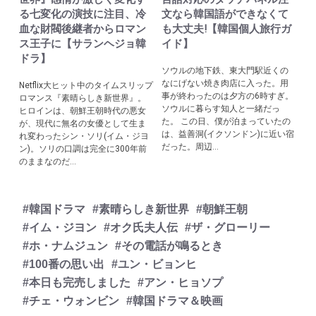
る七変化の演技に注目、冷
文なら韓国語ができなくて
血な財閥後継者からロマン
も大丈夫!【韓国個人旅行ガ
ス王子に【サランヘジョ韓
イド】
ドラ】
ソウルの地下鉄、東大門駅近くの
なにげない焼き肉店に入った。用
Netflix大ヒット中のタイムスリップ
事が終わったのは夕方の6時すぎ。
ロマンス『素晴らしき新世界』。
ソウルに暮らす知人と一緒だっ
ヒロインは、朝鮮王朝時代の悪女
た。 この日、僕が泊まっていたの
が、現代に無名の女優として生ま
は、益善洞(イクソンドン)に近い宿
れ変わったシン・ソリ(イム・ジヨ
だった。周辺...
ン)。ソリの口調は完全に300年前
のままなのだ...
#韓国ドラマ
#素晴らしき新世界
#朝鮮王朝
#イム・ジヨン
#オク氏夫人伝
#ザ・グローリー
#ホ・ナムジュン
#その電話が鳴るとき
#100番の思い出
#ユン・ビョンヒ
#本日も完売しました
#アン・ヒョソプ
#チェ・ウォンビン
#韓国ドラマ＆映画