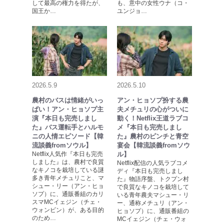
して最高の権力を得たが、
も、意中の女性ウナ（コ・
国王か…
ユンジョ…
2026.5.9
2026.5.10
農村のバスは情緒がいっ
アン・ヒョソプ扮する農
ぱい！アン・ヒョソプ主
夫メチュリの心がついに
演『本日も完売しまし
動く！Netflix王道ラブコ
た』バス運転手とハルモ
メ『本日も完売しまし
ニの人情エピソード【韓
た』農村のピンチと青空
流談義fromソウル】
宴会【韓流談義fromソウ
Netflix人気作『本日も完売
ル】
しました』は、農村で良質
Netflix配信の人気ラブコメ
なキノコを栽培している謎
ディ『本日も完売しまし
多き青年メチュリこと、マ
た』物語序盤、トクプン村
シュー・リー（アン・ヒョ
で良質なキノコを栽培して
ソプ）に、通販番組のカリ
いる青年農夫マシュー・リ
スマМCイェジン（チェ・
ー、通称メチュリ（アン・
ウォンビン）が、ある目的
ヒョソプ）に、通販番組の
のため…
МCイェジン（チェ・ウォ