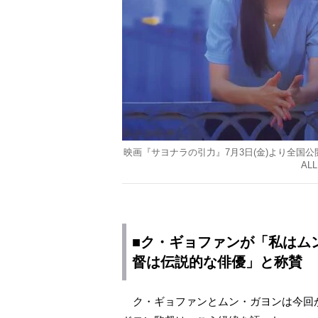
映画『サヨナラの引力』7月3日(金)より全国公開 (C)20
ALL
■ク・ギョファンが「私はム
督は伝説的な俳優」と称賛
ク・ギョファンとムン・ガヨンは今回が