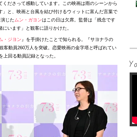
てくださって感動しています。この映画は雨のシーンから
す」と、映画と台風を結び付けるウィットに富んだ言葉で
を演じた
ムン・ガヨン
はこの日は欠席。監督は「残念です
緒にいます」と観客に語りかけた。
キム・ジヨン
』を手掛けたことで知られる。『サヨナラの
、観客動員260万人を突破。恋愛映画の金字塔と呼ばれてい
）を上回る動員記録となった。