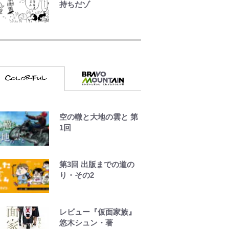
持ちだゾ
ペ騒動”に家族写真でア
ンサー！ボールも嫁の
公式-ヒロインが来る前
炎上も収める“神対
に妊娠しました~詰んだ
応”に新婚の板倉、久
はずの悪役令嬢です
保、長友夫妻も続々エ
が、どうやら違うよう
ール！
です~ 第1話
公式-最強宮廷指南役の
おっさん、追放された
僻地で無双する~幻とな
空の轍と大地の雲と 第
った種族の美少女たち
1回
を育てて辺境を開拓~
第23話(3)
第3回 出版までの道の
公式-関係改善をあきら
り・その2
めて距離をおいたら、
塩対応だった婚約者が
絡んでくるようになり
レビュー『仮面家族』
ました 第50話(1)
悠木シュン・著