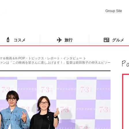
Group Site
💄
✈️
🍱
コスメ
旅行
グルメ
マ＆映画＆K-POP・トピックス・レポート・インタビュー
ァンは「この映画を皆さんに差し上げます！」監督は前田敦子の仰天エピソー