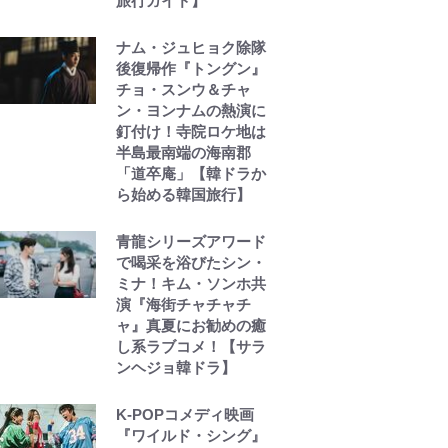
旅行ガイド】
ナム・ジュヒョク除隊
後復帰作『トングン』
チョ・スンウ＆チャ
ン・ヨンナムの熱演に
釘付け！寺院ロケ地は
半島最南端の海南郡
「道卒庵」【韓ドラか
ら始める韓国旅行】
青龍シリーズアワード
で喝采を浴びたシン・
ミナ！キム・ソンホ共
演『海街チャチャチ
ャ』真夏にお勧めの癒
し系ラブコメ！【サラ
ンヘジョ韓ドラ】
K-POPコメディ映画
『ワイルド・シング』