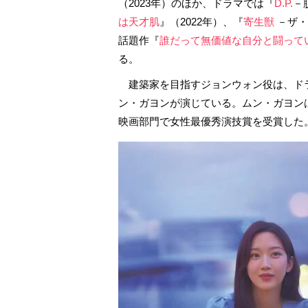
（2023年）のほか、ドラマでは『
D.P.
－
は天才肌
』（2022年）、『
寄生獣
－ザ・
話題作『
誰だって無価値な自分と闘って
る。
建築家を目指すジョンウォン役は、ド
ン・ガヨンが演じている。ムン・ガヨン
映画部門で女性最優秀演技賞を受賞した