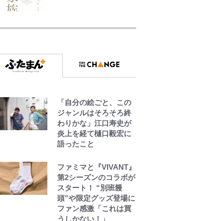
荒々しい「火山帯」の
一端にいることを体
感！ 登頂約10分でも大
迫力「吾妻小富士」火
口を1周する「1時間半
ハイキング」パノラマ
絶景レポ【福島県福島
市】
「自分の絵ごと、この
青く美しい「幸せのブ
ジャンルはそろそろ終
ルービー」の正体と
わりかな」江口寿史が
は？ 身近な場所で見つ
炎上を経て樋口毅宏に
けるコツを紹介【あな
語ったこと
たのすぐそばにいる
「季節の虫」の探し方
ファミマと『VIVANT』
vol.21】
第2シーズンのコラボが
スタート！ “別班饅
アユは「怒らせて掛け
頭”や限定グッズ登場に
る」魚だった！ ルアー
ファン感激「これは買
を追わせて釣りあげる
うしかない！」