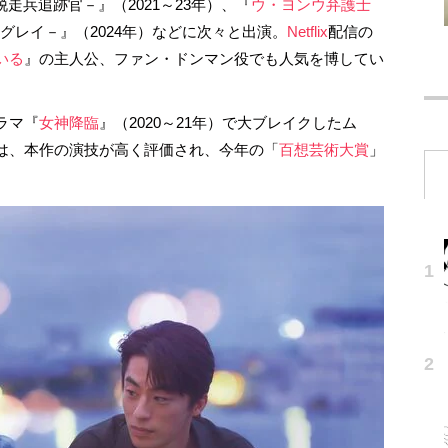
脱走兵追跡官－』（2021～23年）、『
ウ・ヨンウ弁護士
グレイ－』（2024年）などに次々と出演。
Netflix
配信の
いる
』の主人公、ファン・ドンマン役でも人気を博してい
ラマ『
女神降臨
』（2020～21年）で大ブレイクしたム
は、本作の演技が高く評価され、今年の「
百想芸術大賞
」
。