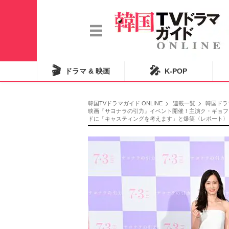
🎬
🎤
ドラマ & 映画
K-POP
韓国TVドラマガイド ONLINE
連載一覧
韓国ドラ
映画『サヨナラの引力』イベント開催！主演ク・ギョフ
ドに「キャスティングを考えます」と爆笑〈レポート〉