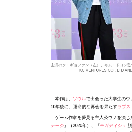
主演のク・ギョファン（左）、キム・ドヨン監督（
KC VENTURES CO., LTD AN
本作は、
ソウル
で出会った大学生のウ
10年後に、運命的な再会を果たす
ラブス
ゲーム作家を夢見る主人公ウノを演じ
テージ
』（2020年）、『
モガディシュ
脱