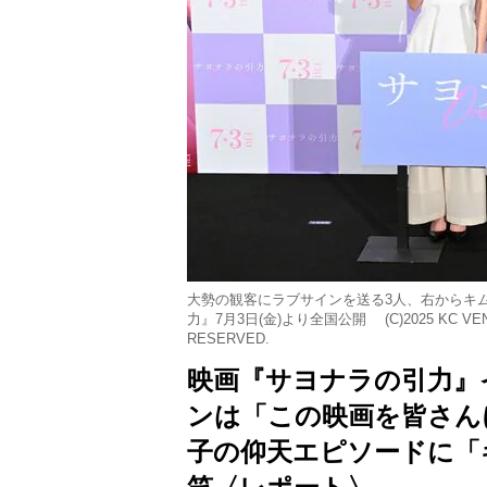
大勢の観客にラブサインを送る3人、右からキ
力』7月3日(金)より全国公開 (C)2025 KC VENTUR
RESERVED.
映画『サヨナラの引力』
ンは「この映画を皆さん
子の仰天エピソードに「