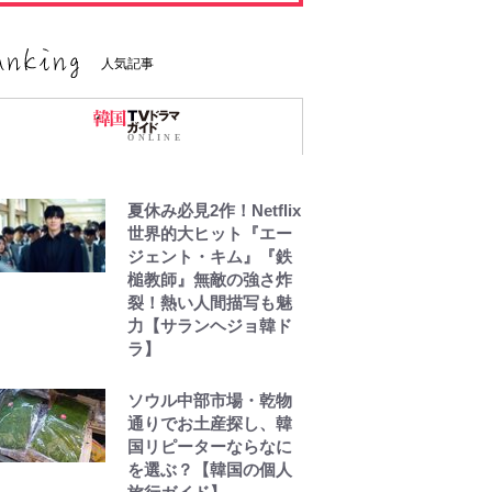
人気記事
夏休み必見2作！Netflix
世界的大ヒット『エー
ジェント・キム』『鉄
槌教師』無敵の強さ炸
裂！熱い人間描写も魅
力【サランヘジョ韓ド
ラ】
ソウル中部市場・乾物
通りでお土産探し、韓
国リピーターならなに
を選ぶ？【韓国の個人