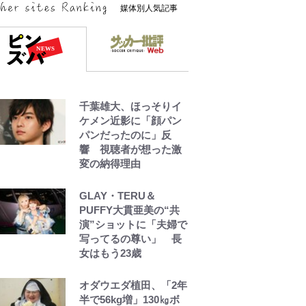
媒体別人気記事
千葉雄大、ほっそりイ
ケメン近影に「顔パン
パンだったのに」反
響 視聴者が想った激
変の納得理由
GLAY・TERU＆
PUFFY大貫亜美の“共
演”ショットに「夫婦で
写ってるの尊い」 長
女はもう23歳
オダウエダ植田、「2年
半で56kg増」130㎏ボ