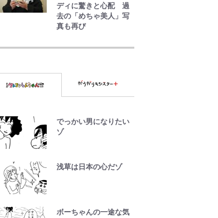
ディに驚きと心配 過
去の「めちゃ美人」写
真も再び
｢めーっちゃオシャじゃ
ん｣中田英寿やトッティ
も愛した名門ローマ、
新アウェイユニが大評
判！｢カッコいい｣｢好き
なデザイン｣｢今年は
2nd買おうかな｣
浦和と千葉の首をかし
でっかい男になりたい
げる主力放出、柏リカ
ゾ
ルドの下で新加入2人が
化ける！Jリーグに必要
な外国人選手は【Jリー
浅草は日本の心だゾ
グ開幕｢初めての秋春
制｣の大激論】(4)
｢守り方かっこよすぎ｣
ボーちゃんの一途な気
上田綺世が妻の“ワンオ