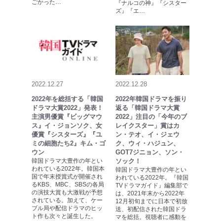
ごかった…
『ナルコの神』『シスター
ズ』『エ…
2022.12.27
2022.12.28
2022年を総括する「韓国
2022年韓国ドラマを振り
ドラマ大賞2022」発表！
返る「韓国ドラマ大賞
主演男優賞『ビッグマウ
2022」注目の「今年のブ
ス』イ・ジョンソク、女
レイクスター」賞はカ
優賞『シスターズ』『ユ
ン・テオ、イ・ジェウ
ミの細胞たち2』キム・ゴ
ク、ウィ・ハジュン、
ウン
GOT7ジニョン、ソン・
韓国ドラマ大豊作の年とい
ソック！
われている2022年。韓国本
韓国ドラマ大豊作の年とい
国で年末授賞式が開催され
われている2022年。『韓国
るKBS、MBC、SBSの各局
TVドラマガイド』編集部で
の演技大賞も大激戦が予想
は、2021年末から2022年
されている。加えて、ケー
12月初旬までに日本で初放
ブル局や配信ドラマのヒッ
送、初配信された韓国ドラ
ト作も次々と誕生した。
マを総括。視聴者に感動を