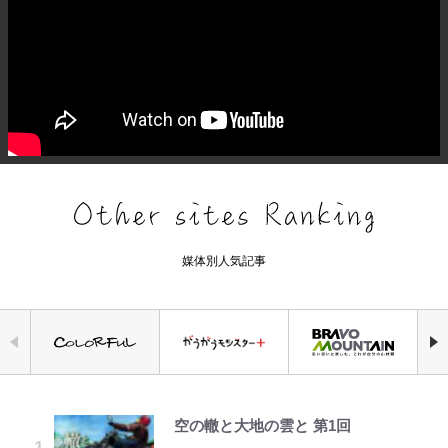
媒体別人気記事
空の轍と大地の雲と 第1回
公式-ヒロインが来る前に妊娠しま
【知ってる？「日本本土四極踏破証
｢なんじゃこりゃあああ！｣本田圭
えびめしの流儀
千葉雄大、ほっそりイケメン近影に
「自分の絵ごと、このジャンルはそ
錦織一清の写真集はなぜ私服なの
した~詰んだはずの悪役令嬢です
明書」】広島から本州4島の最南端
佑の古巣ミラン、漆黒×蛍光レッド
「顔パンパンだったのに」反響 視
ろそろ終わりかな」江口寿史が炎上
か…高級ブランドをやめ等身大の自