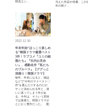
韓流エン…
与えた作品や俳優、この1
年の韓ド…
2022.12.30
年末年始“ほっこり楽しめ
る”韓国ドラマ厳選ベスト
3作！ラブコメ『ユミの細
胞たち』『社内お見合
い』、感動名作『私たち
のブルース』【ググっと
深掘り！韓国ドラマ】
毎年、年末になると、雑誌
などで“今年のマイベスト〇
作”を選んだりするのだが、
サッと決められる年と、迷
いに迷ってしまう年があ
る。今年は、そういう意味
では後者だ。韓国ドラマが
とにかく豊作だった。 配