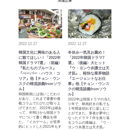
関連記事
2022.12.27
2022.12.27
韓国文化に興味のある人
冬休み一気見お薦め！
に観てほしい！「2022年
「2022年韓国ドラマ7
韓国ドラマ7選」〈前編〉
選」〈後編〉大ヒット
『私たちのブルース』
『ウ・ヨンウ弁護士は天
『ぺーパー・ハウス・コ
才肌』、軽快な業界物語
リア』他【チョン・ウン
『エージェントなお仕
スクの韓流談義fromソウ
事』他【チョン・ウンス
ル】
クの韓流談義fromソウ
韓国映画には強いこだわり
ル】
があり、これまで著書や連
2022年は韓国ドラマの当た
載コラムでたびたび取り上
り年で、映画好きの私でも
げてきたが、2022年は縁あ
１年間途切れずに楽しむこ
って、年明けから韓国ドラ
とができた。筆者が夢中に
マについて書く機会を得
なったドラマ７作を振り返
た。『イカゲーム』が世界
るコラムの後編は、『ウ・
的にヒットした2021年もす
ヨンウ弁護士は天才肌』