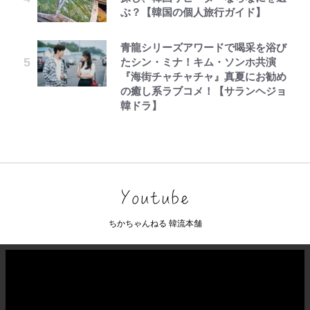
ぶ？【韓国の個人旅行ガイド】
青龍シリーズアワードで喝采を浴び
たシン・ミナ！キム・ソンホ共演
『海街チャチャチャ』真夏にお勧め
の癒し系ラブコメ！【サランヘジョ
韓ドラ】
ちかちゃんねる 韓流本舗