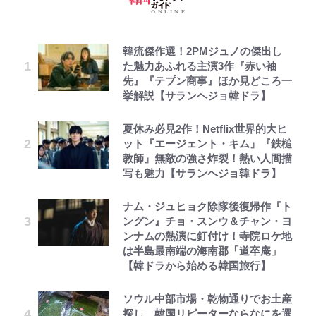
韓流傑作選！2PMジュノの傑出し
た魅力あふれる主演3作『赤い袖
先』『テプン商事』ほか見どころ一
挙解説【サランヘジョ韓ドラ】
夏休み必見2作！Netflix世界的大ヒ
ット『エージェント・キム』『鉄槌
教師』無敵の強さ炸裂！熱い人間描
写も魅力【サランヘジョ韓ドラ】
ナム・ジュヒョク除隊後復帰作『ト
ングン』チョ・スンウ＆チャン・ヨ
ンナムの熱演に釘付け！寺院ロケ地
は半島最南端の海南郡「道卒庵」
【韓ドラから始める韓国旅行】
ソウル中部市場・乾物通りでお土産
探し、韓国リピーターならなにを選