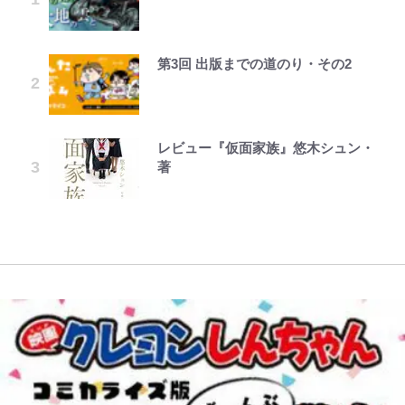
が、どうやら違うようです~ 第1話
へ「ドライブがてら行ってみた」意
の超絶クールな新サードユニに世界
聴者が想った激変の納得理由
を経て樋口毅宏に語ったこと
分を表現する現在「ちゃんとおじい
外な結果！「車中泊レポート」
が熱狂｢サードなのにズルい｣｢こり
ちゃんに」
ゃかっけえわ｣
第3回 出版までの道のり・その2
公式-聖女じゃないと追放されたの
オラの引越し物語 サボテン大襲撃
宮崎麗果、“10キロ減”告白後の背
1万円超えも「納得のクオリティ」
荒々しい「火山帯」の一端にいるこ
「のりの芝居は観たいと」藤原紀香
で、もふもふ従者(聖獣)とおにぎり
骨・肋骨くっきりトレ姿に「痩せ過
『この素晴らしい世界に祝福を！』
とを体感！ 登頂約10分でも大迫力
｢最後の1枚…ワルぃゎ〜｣鈴木優磨
が明かす夫・片岡愛之助との関係
を握る 第53話(1)
ぎてませんか」心配の声も 夫・黒
10万針以上の密度で再現された“め
「吾妻小富士」火口を1周する「1
が激勝翌日に写真12枚投稿→渾身
性…互いに一番のお客さんで刺激を
木啓司にはDV巡る逮捕報道
ぐみん刺繍ワークシャツ”にファン
時間半ハイキング」パノラマ絶景レ
の“煽りショット”に興奮！｢最後の
もらう存在
も感動
レビュー『仮面家族』悠木シュン・
公式-おっさん底辺治癒士と愛娘の
でっかい男になりたいゾ
ポ【福島県福島市】
1枚までの壮大なフリ｣｢知念くんの
村上佳菜子、“遠距離結婚”の夫と
著
辺境ライフ ~中年男が回復スキルに
ことどんだけ好きなんよｗ｣
藤原紀香が23年間続けるボランテ
の再会にデレデレ…顔出し公開
『ちいかわ』ダークすぎる「長編シ
覚醒して、英雄へ成り上がる~ 第82
「電気風呂の数は全国一」温泉じゃ
ィア活動の原動力は…「偽善者だ」
「愛が足りない」不満を漏らしてい
リーズ」の恐怖 映画化の「セイレ
話(1)
ないのに大満足！ 上高地帰りに寄
｢知念さんを煽ってたのと同じ
との声も跳ね返す“誰かの役に立ち
た過去も
ーン編」だけじゃない…ライト層な
りたい「林檎の湯屋 おぶ～」【山
人？｣鹿島・鈴木優磨、大逆転勝利
たい”という思い
ら驚嘆必至
帰り、今日はどこでととのう？
後の“超・優等生インタビュー”が
vol.7】
話題！｢試合中とのギャップw｣｢礼
儀正しいイケメンやな」