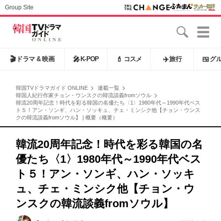
Group Site
🎬
ドラマ & 映画
🎤
K-POP
💄
コスメ
✈️
旅行
🍱
グ
韓国TVドラマガイド ONLINE
連載一覧
韓国人紀行作家チョン・ウンスクの韓流談義fromソウル
韓流20周年記念！時代を彩る韓国の名優たち〈1〉1980年代～1990年代ベス
ト５！アン・ソンギ、ハン・ソッキュ、チェ・ミンシク他【チョン・ウンス
クの韓流談義fromソウル】 | 概要（概要）
韓流20周年記念！時代を彩る韓国の名
優たち〈1〉1980年代～1990年代ベス
ト５！アン・ソンギ、ハン・ソッキ
ュ、チェ・ミンシク他【チョン・ウ
ンスクの韓流談義fromソウル】