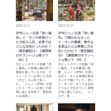
2023.11.1
2023.10.27
2PMジュノ主演『赤い袖
2PMジュノ主演『赤い袖
先』イ・サンの祖母だっ
先』で描かれなかった
た大妃キム氏、史実では
イ・サンの業績、偉大な
どんな女性だったのか？
名君はどんな事業に力を
〈歴史解説11〉【康熙奉
注いだのか？〈歴史解説
のサランヘジョ韓ドラ
10〉【康熙奉のサランヘ
〈60〉】
ジョ韓ドラ〈59〉】
大ヒットロマンス史劇『赤
大ヒットロマンス史劇『赤
い袖先』の登場人物の中で
い袖先』でも印象深い終
異彩を放っていたのが、チ
盤、ジュノ（2PM）が演じ
ャン・ヒジンが演じた大妃
る王イ・サンを哀感が残る
（テビ）キム氏であっ
タッチで描いていた。特に
た。 ジュノ（2PM）が演
イ・サンが、すべてを忘れ
じたイ・サン（正祖）の祖
たつもりで生きていく覚悟
母にあたる女性で、歴史的
が強く感じられた。 とこ
には貞純（…
ろで、実…