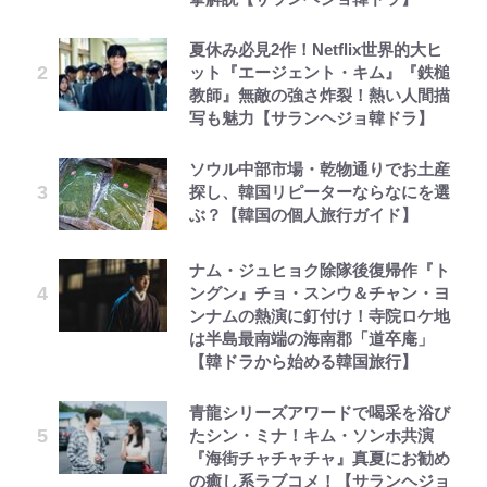
夏休み必見2作！Netflix世界的大ヒ
ット『エージェント・キム』『鉄槌
教師』無敵の強さ炸裂！熱い人間描
写も魅力【サランヘジョ韓ドラ】
ソウル中部市場・乾物通りでお土産
探し、韓国リピーターならなにを選
ぶ？【韓国の個人旅行ガイド】
ナム・ジュヒョク除隊後復帰作『ト
ングン』チョ・スンウ＆チャン・ヨ
ンナムの熱演に釘付け！寺院ロケ地
は半島最南端の海南郡「道卒庵」
【韓ドラから始める韓国旅行】
青龍シリーズアワードで喝采を浴び
たシン・ミナ！キム・ソンホ共演
『海街チャチャチャ』真夏にお勧め
の癒し系ラブコメ！【サランヘジョ