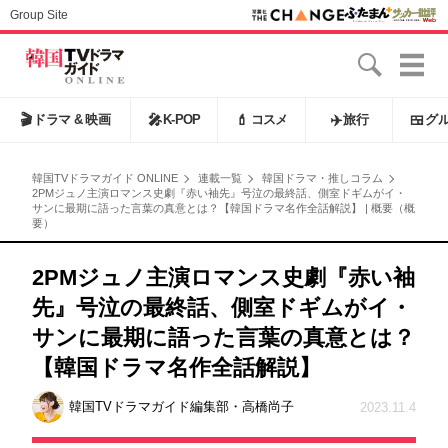
Group Site
🎬
ドラマ & 映画
🎤
K-POP
💄
コスメ
✈️
旅行
🍱
グ
韓国TVドラマガイド ONLINE
連載一覧
韓国ドラマ・推しコラム
2PMジュノ主演ロマンス史劇『赤い袖先』号泣の最終話、側室ドギムがイ・
サンに最期に語った言葉の真意とは？【韓国ドラマ名作全話解説】 | 概要（概
要）
2PMジュノ主演ロマンス史劇『赤い袖
先』号泣の最終話、側室ドギムがイ・
サンに最期に語った言葉の真意とは？
【韓国ドラマ名作全話解説】
韓国TVドラマガイド編集部・高橋尚子
2023.11.4