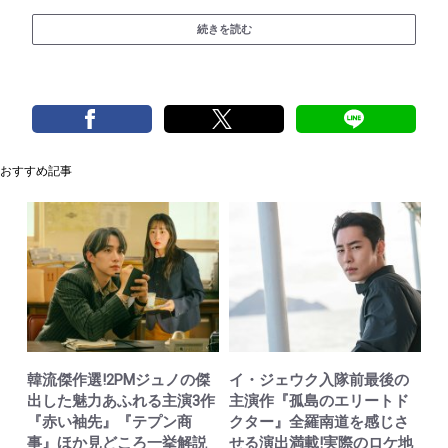
続きを読む
おすすめ記事
韓流傑作選!2PMジュノの傑
イ・ジェウク入隊前最後の
出した魅力あふれる主演3作
主演作『孤島のエリートド
『赤い袖先』『テプン商
クター』全羅南道を感じさ
事』ほか見どころ一挙解説
せる演出満載!実際のロケ地