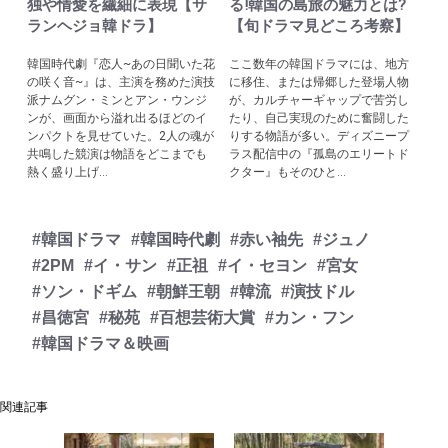
独や情愛を繊細に表現【サ
る!韓国の島旅の魅力とは?
ランヘジョ韓ドラ】
【旬ドラマ見どころ考察】
韓国時代劇『恋人~あの日聞いた花
ここ数年の韓国ドラマには、地方
の咲く音~』は、主演を務めた演技
に移住、または帰郷した登場人物
派ナムグン・ミンとアン・ウンジ
が、カルチャーギャップで苦労し
ンが、画面から溢れ出るほどのイ
たり、自己実現のために奮闘した
ンパクトを見せていた。2人の魂が
りする物語が多い。ディズニープ
共鳴した競演は物語をどこまでも
ラス配信中の『孤島のエリートド
熱く盛り上げ...
クター』もそのひと...
#韓国ドラマ
#韓国時代劇
#赤い袖先
#ジュノ
#2PM
#イ・サン
#正祖
#イ・セヨン
#宮女
#ソン・ドギム
#朝鮮王朝
#韓流
#演技ドル
#昌徳宮
#秘苑
#百想芸術大賞
#カン・フン
#韓国ドラマ＆映画
関連記事