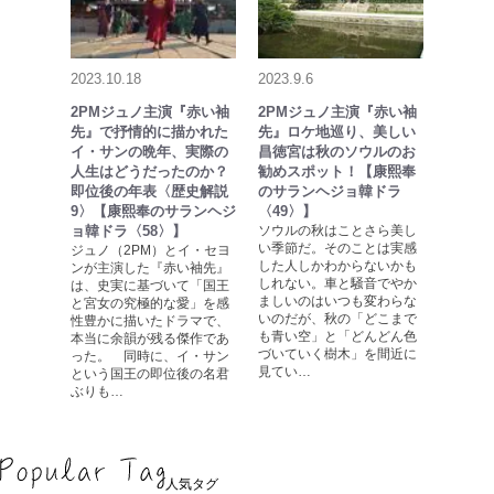
2023.10.18
2023.9.6
2PMジュノ主演『赤い袖
2PMジュノ主演『赤い袖
先』で抒情的に描かれた
先』ロケ地巡り、美しい
イ・サンの晩年、実際の
昌徳宮は秋のソウルのお
人生はどうだったのか？
勧めスポット！【康熙奉
即位後の年表〈歴史解説
のサランヘジョ韓ドラ
9〉【康熙奉のサランヘジ
〈49〉】
ョ韓ドラ〈58〉】
ソウルの秋はことさら美し
い季節だ。そのことは実感
ジュノ（2PM）とイ・セヨ
した人しかわからないかも
ンが主演した『赤い袖先』
しれない。車と騒音でやか
は、史実に基づいて「国王
ましいのはいつも変わらな
と宮女の究極的な愛」を感
いのだが、秋の「どこまで
性豊かに描いたドラマで、
も青い空」と「どんどん色
本当に余韻が残る傑作であ
づいていく樹木」を間近に
った。 同時に、イ・サン
見てい…
という国王の即位後の名君
ぶりも…
人気タグ