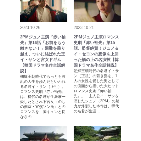
2023.10.26
2023.10.21
2PMジュノ主演『赤い袖
2PMジュノ主演ロマンス
先』第16話「お前をもう
史劇『赤い袖先』第15
離さない！」困難を乗り
話、監督絶賛！ジュノ＆
越え、ついに結ばれた王
イ・セヨンの想像を上回
イ・サンと宮女ドギム
った橋の上の名演技【韓
【韓国ドラマ名作全話解
国ドラマ名作全話解説】
説】
朝鮮王朝時代の名君イ・サ
ン（正祖）の若き姿を、1
朝鮮王朝時代でもっとも波
人の女性を愛した男として
乱の人生を歩んだといわれ
の側面から描いた大ヒット
る名君イ・サン（正祖）。
ロマンス史劇『赤い袖
ロマンス史劇『赤い袖先』
先』。 主人公イ・サンを
は、稀代の名君が生涯唯一
演じたジュノ（2PM）の魅
愛したとされる宮女（のち
力が炸裂した本作は、稀代
の側室・宜嬪ソン氏）との
の名君が生涯…
ロマンスを、胸キュンと切
なさの…