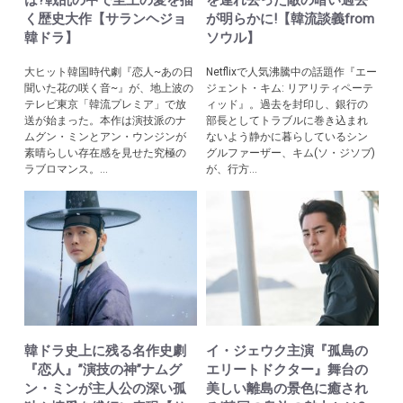
は?戦乱の中で至上の愛を描
を連れ去った敵の暗い過去
く歴史大作【サランヘジョ
が明らかに!【韓流談義from
韓ドラ】
ソウル】
大ヒット韓国時代劇『恋人~あの日
Netflixで人気沸騰中の話題作『エー
聞いた花の咲く音~』が、地上波の
ジェント・キム: リアリティペーテ
テレビ東京「韓流プレミア」で放
ィッド』。過去を封印し、銀行の
送が始まった。本作は演技派のナ
部長としてトラブルに巻き込まれ
ムグン・ミンとアン・ウンジンが
ないよう静かに暮らしているシン
素晴らしい存在感を見せた究極の
グルファーザー、キム(ソ・ジソブ)
ラブロマンス。...
が、行方...
韓ドラ史上に残る名作史劇
イ・ジェウク主演『孤島の
『恋人』”演技の神”ナムグ
エリートドクター』舞台の
ン・ミンが主人公の深い孤
美しい離島の景色に癒され