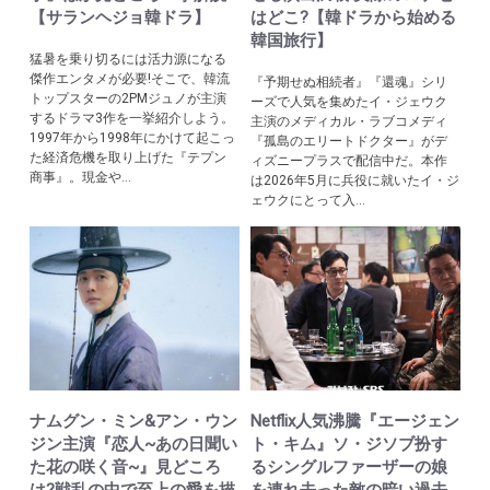
【サランヘジョ韓ドラ】
はどこ?【韓ドラから始める
韓国旅行】
猛暑を乗り切るには活力源になる
傑作エンタメが必要!そこで、韓流
『予期せぬ相続者』『還魂』シリ
トップスターの2PMジュノが主演
ーズで人気を集めたイ・ジェウク
するドラマ3作を一挙紹介しよう。
主演のメディカル・ラブコメディ
1997年から1998年にかけて起こっ
『孤島のエリートドクター』がデ
た経済危機を取り上げた『テプン
ィズニープラスで配信中だ。本作
商事』。現金や...
は2026年5月に兵役に就いたイ・ジ
ェウクにとって入...
ナムグン・ミン&アン・ウン
Netflix人気沸騰『エージェン
ジン主演『恋人~あの日聞い
ト・キム』ソ・ジソブ扮す
た花の咲く音~』見どころ
るシングルファーザーの娘