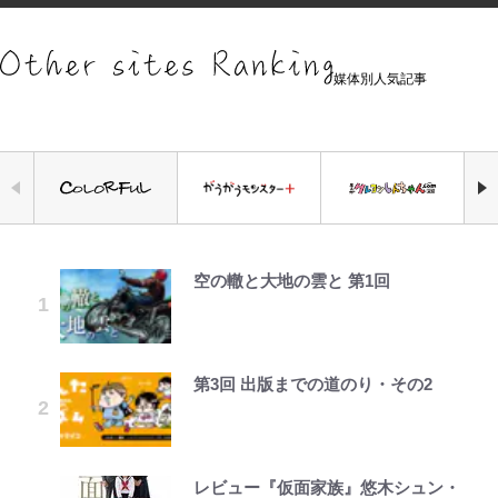
媒体別人気記事
空の轍と大地の雲と 第1回
公式-ヒロインが来る前に妊娠しま
えびめしの流儀
錦織一清の写真集はなぜ私服なの
千葉雄大、ほっそりイケメン近影に
｢なんじゃこりゃあああ！｣本田圭
「自分の絵ごと、このジャンルはそ
【知ってる？「日本本土四極踏破証
した~詰んだはずの悪役令嬢です
か…高級ブランドをやめ等身大の自
「顔パンパンだったのに」反響 視
佑の古巣ミラン、漆黒×蛍光レッド
ろそろ終わりかな」江口寿史が炎上
明書」】広島から本州4島の最南端
が、どうやら違うようです~ 第1話
分を表現する現在「ちゃんとおじい
聴者が想った激変の納得理由
の超絶クールな新サードユニに世界
を経て樋口毅宏に語ったこと
へ「ドライブがてら行ってみた」意
ちゃんに」
が熱狂｢サードなのにズルい｣｢こり
外な結果！「車中泊レポート」
ゃかっけえわ｣
第3回 出版までの道のり・その2
公式-おっさん底辺治癒士と愛娘の
オラの引越し物語 サボテン大襲撃
宮崎麗果、“10キロ減”告白後の背
1万円超えも「納得のクオリティ」
「のりの芝居は観たいと」藤原紀香
荒々しい「火山帯」の一端にいるこ
辺境ライフ ~中年男が回復スキルに
骨・肋骨くっきりトレ姿に「痩せ過
『この素晴らしい世界に祝福を！』
が明かす夫・片岡愛之助との関係
｢最後の1枚…ワルぃゎ〜｣鈴木優磨
とを体感！ 登頂約10分でも大迫力
覚醒して、英雄へ成り上がる~ 第82
ぎてませんか」心配の声も 夫・黒
10万針以上の密度で再現された“め
性…互いに一番のお客さんで刺激を
が激勝翌日に写真12枚投稿→渾身
「吾妻小富士」火口を1周する「1
話(1)
木啓司にはDV巡る逮捕報道
ぐみん刺繍ワークシャツ”にファン
もらう存在
の“煽りショット”に興奮！｢最後の
時間半ハイキング」パノラマ絶景レ
も感動
レビュー『仮面家族』悠木シュン・
でっかい男になりたいゾ
1枚までの壮大なフリ｣｢知念くんの
ポ【福島県福島市】