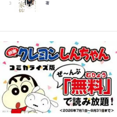
公式-聖女じゃないと追放されたの
村上佳菜子、“遠距離結婚”の夫と
著
ことどんだけ好きなんよｗ｣
藤原紀香が23年間続けるボランテ
で、もふもふ従者(聖獣)とおにぎり
の再会にデレデレ…顔出し公開
『ちいかわ』ダークすぎる「長編シ
ィア活動の原動力は…「偽善者だ」
「電気風呂の数は全国一」温泉じゃ
を握る 第53話(1)
「愛が足りない」不満を漏らしてい
リーズ」の恐怖 映画化の「セイレ
との声も跳ね返す“誰かの役に立ち
｢知念さんを煽ってたのと同じ
ないのに大満足！ 上高地帰りに寄
た過去も
ーン編」だけじゃない…ライト層な
たい”という思い
人？｣鹿島・鈴木優磨、大逆転勝利
りたい「林檎の湯屋 おぶ～」【山
ら驚嘆必至
後の“超・優等生インタビュー”が
帰り、今日はどこでととのう？
話題！｢試合中とのギャップw｣｢礼
vol.7】
儀正しいイケメンやな」