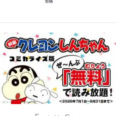
アを棚卸し！ “ウルトラライト” 目
｢あざとナンバーワン！｣鎌田大地
との声も跳ね返す“誰かの役に立ち
投稿
も感動
指した「自分スタイル」再構築でわ
が冨安健洋に“肩組み頭乗せ”!?｢パ
たい”という思い
かった「本当に必要な7つの道具」
レス兄弟｣爆誕の歓迎ムービーに大
とは
反響｢最後の鎌田可愛すぎる｣｢粋に
も程がある！」