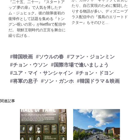
『二十五、二十一』『スタートア
たり、自己実現のために奮闘した
ップ:夢の扉』で人気を博したナ
りする物語が多い。ディズニープ
ム・ジュヒョク。彼の除隊後初の
ラス配信中の『孤島のエリートド
復帰作として話題を集める『トン
クター』もそのひと...
グン-呪いの宮-』がNetflixで配信中
だ。 朝鮮王朝時代の王宮を舞台に
繰り広げる...
#韓国映画
#ソウルの春
#ファン・ジョンミン
#チョン・ウソン
#国際市場で逢いましょう
#ユア・マイ・サンシャイン
#チョン・ドヨン
#将軍の息子
#ソン・ガンホ
#韓国ドラマ＆映画
関連記事