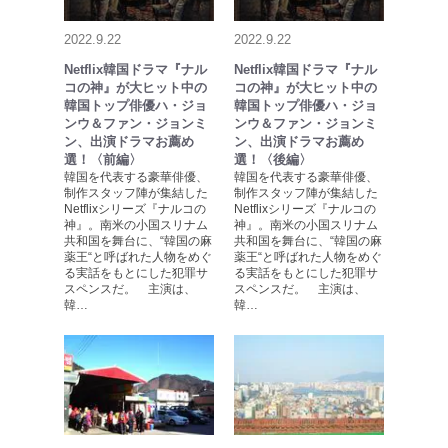
2022.9.22
2022.9.22
Netflix韓国ドラマ『ナル
Netflix韓国ドラマ『ナル
コの神』が大ヒット中の
コの神』が大ヒット中の
韓国トップ俳優ハ・ジョ
韓国トップ俳優ハ・ジョ
ンウ＆ファン・ジョンミ
ンウ＆ファン・ジョンミ
ン、出演ドラマお薦め
ン、出演ドラマお薦め
選！〈前編〉
選！〈後編〉
韓国を代表する豪華俳優、
韓国を代表する豪華俳優、
制作スタッフ陣が集結した
制作スタッフ陣が集結した
Netflixシリーズ『ナルコの
Netflixシリーズ『ナルコの
神』。南米の小国スリナム
神』。南米の小国スリナム
共和国を舞台に、“韓国の麻
共和国を舞台に、“韓国の麻
薬王“と呼ばれた人物をめぐ
薬王“と呼ばれた人物をめぐ
る実話をもとにした犯罪サ
る実話をもとにした犯罪サ
スペンスだ。 主演は、
スペンスだ。 主演は、
韓…
韓…