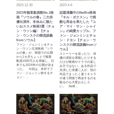
2023.12.30
2023.4.6
2023年観客動員数No.1映
話題沸騰中のNetflix映画
画『ソウルの春』二大俳
『キル・ボクスン』で残
優出演作、冬休みに観た
酷な再会を果たした『ユ
いおススメ映画3選〈チョ
ア・マイ・サン・シャイ
ン・ウソン編〉【チョ
ン』の純愛カップル、フ
ン・ウンスクの韓流談義
ァン・ジョンミンとチョ
fromソウル】
ン・ドヨン【チョン・ウ
ファン・ジョンミン＆チョ
ンスクの韓流談義fromソ
ン・ウソン主演映画『ソウ
ウル】
ルの春』が、韓国での公開
ストーリーを追ったり、俳
から1カ月ちょっとで観客
優の演技を堪能したりする
動員1000万人を突破し、日
だけが映画やドラマの楽し
本でも2024年の公開が決ま
み方ではない。ある作品で
った。 今回は、本作でフ
共演した俳優二人が、別の
ァン・ジョンミン扮するチ
作品でまったく違うキャラ
ョン・…
や違う関係で再会するのを
観るのも大変おもしろ
い。 Netfl…