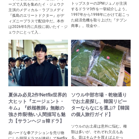
トップスターの2PMジュノが主演
ーズで人気を集めたイ・ジェウク
するドラマ3作を一挙紹介しよう。
主演のメディカル・ラブコメディ
1997年から1998年にかけて起こっ
『孤島のエリートドクター』がデ
た経済危機を取り上げた『テプン
ィズニープラスで配信中だ。本作
商事』。現金や...
は2026年5月に兵役に就いたイ・ジ
ェウクにとって入...
夏休み必見2作!Netflix世界的
ソウル中部市場・乾物通り
大ヒット『エージェント・
でお土産探し、韓国リピー
キム』『鉄槌教師』無敵の
ターならなにを選ぶ?【韓国
強さ炸裂!熱い人間描写も魅
の個人旅行ガイド】
力【サランヘジョ韓ドラ】
ソウルのお土産は意外に悩む。種
類は多いが、それぞれ欠点もあ
超ハードな拳アクションを売り物
る。昔はキムチを買えばよかっ
にした韓国ドラマが連続してNetflix