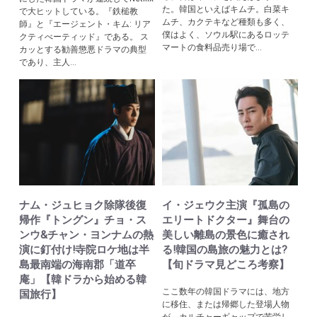
た。韓国といえばキムチ。白菜キ
で大ヒットしている。『鉄槌教
ムチ、カクテキなど種類も多く、
師』と『エージェント・キム: リア
僕はよく、ソウル駅にあるロッテ
クティべーティッド』である。 ス
マートの食料品売り場で...
カッとする勧善懲悪ドラマの典型
であり、主人...
ナム・ジュヒョク除隊後復
イ・ジェウク主演『孤島の
帰作『トングン』チョ・ス
エリートドクター』舞台の
ンウ&チャン・ヨンナムの熱
美しい離島の景色に癒され
演に釘付け!寺院ロケ地は半
る!韓国の島旅の魅力とは?
島最南端の海南郡「道卒
【旬ドラマ見どころ考察】
庵」【韓ドラから始める韓
ここ数年の韓国ドラマには、地方
国旅行】
に移住、または帰郷した登場人物
が、カルチャーギャップで苦労し