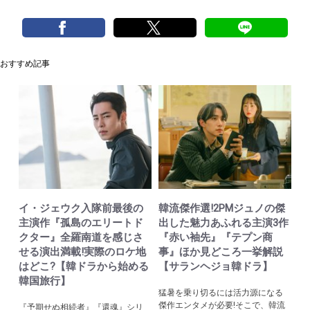
おすすめ記事
イ・ジェウク入隊前最後の
韓流傑作選!2PMジュノの傑
主演作『孤島のエリートド
出した魅力あふれる主演3作
クター』全羅南道を感じさ
『赤い袖先』『テプン商
せる演出満載!実際のロケ地
事』ほか見どころ一挙解説
はどこ?【韓ドラから始める
【サランヘジョ韓ドラ】
韓国旅行】
猛暑を乗り切るには活力源になる
傑作エンタメが必要!そこで、韓流
『予期せぬ相続者』『還魂』シリ