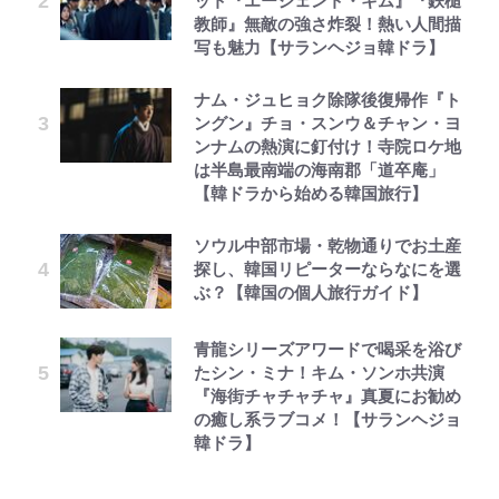
ット『エージェント・キム』『鉄槌
教師』無敵の強さ炸裂！熱い人間描
写も魅力【サランヘジョ韓ドラ】
ナム・ジュヒョク除隊後復帰作『ト
ングン』チョ・スンウ＆チャン・ヨ
ンナムの熱演に釘付け！寺院ロケ地
は半島最南端の海南郡「道卒庵」
【韓ドラから始める韓国旅行】
ソウル中部市場・乾物通りでお土産
探し、韓国リピーターならなにを選
ぶ？【韓国の個人旅行ガイド】
青龍シリーズアワードで喝采を浴び
たシン・ミナ！キム・ソンホ共演
『海街チャチャチャ』真夏にお勧め
の癒し系ラブコメ！【サランヘジョ
韓ドラ】