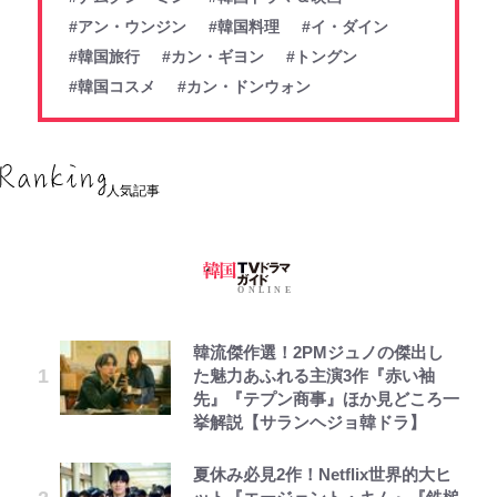
#アン・ウンジン
#韓国料理
#イ・ダイン
#韓国旅行
#カン・ギヨン
#トングン
#韓国コスメ
#カン・ドンウォン
人気記事
韓流傑作選！2PMジュノの傑出し
た魅力あふれる主演3作『赤い袖
先』『テプン商事』ほか見どころ一
挙解説【サランヘジョ韓ドラ】
夏休み必見2作！Netflix世界的大ヒ