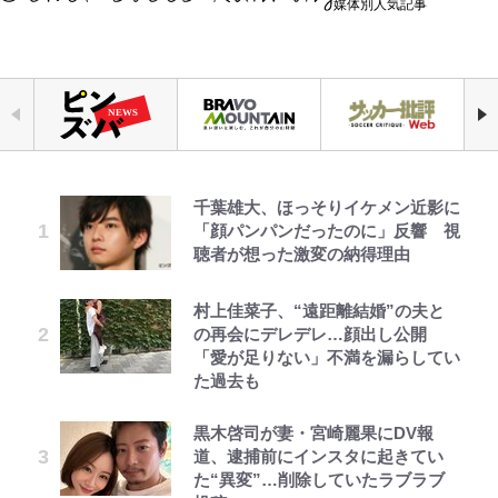
媒体別人気記事
千葉雄大、ほっそりイケメン近影に
荒々しい「火山帯」の一端にいるこ
｢なんじゃこりゃあああ！｣本田圭
「自分の絵ごと、このジャンルはそ
錦織一清の写真集はなぜ私服なの
空の轍と大地の雲と 第1回
えびめしの流儀
公式-おっさん底辺治癒士と愛娘の
「顔パンパンだったのに」反響 視
とを体感！ 登頂約10分でも大迫力
佑の古巣ミラン、漆黒×蛍光レッド
ろそろ終わりかな」江口寿史が炎上
か…高級ブランドをやめ等身大の自
辺境ライフ ~中年男が回復スキルに
聴者が想った激変の納得理由
「吾妻小富士」火口を1周する「1
の超絶クールな新サードユニに世界
を経て樋口毅宏に語ったこと
分を表現する現在「ちゃんとおじい
覚醒して、英雄へ成り上がる~ 第82
時間半ハイキング」パノラマ絶景レ
が熱狂｢サードなのにズルい｣｢こり
ちゃんに」
話(1)
ポ【福島県福島市】
ゃかっけえわ｣
村上佳菜子、“遠距離結婚”の夫と
映画『ちいかわ』入場者特典「第２
第3回 出版までの道のり・その2
でっかい男になりたいゾ
「のりの芝居は観たいと」藤原紀香
公式-ヒロインが来る前に妊娠しま
の再会にデレデレ…顔出し公開
弾」がスタート！まさかの人気アイ
【知ってる？「日本本土四極踏破証
｢知念さんを煽ってたのと同じ
が明かす夫・片岡愛之助との関係
した~詰んだはずの悪役令嬢です
「愛が足りない」不満を漏らしてい
テムに称賛続々「豪華すぎる！」
明書」】広島から本州4島の最南端
人？｣鹿島・鈴木優磨、大逆転勝利
性…互いに一番のお客さんで刺激を
が、どうやら違うようです~ 第1話
た過去も
へ「ドライブがてら行ってみた」意
後の“超・優等生インタビュー”が
もらう存在
1万円超えも「納得のクオリティ」
レビュー『仮面家族』悠木シュン・
オラの引越し物語 サボテン大襲撃
外な結果！「車中泊レポート」
話題！｢試合中とのギャップw｣｢礼
黒木啓司が妻・宮崎麗果にDV報
公式-聖女じゃないと追放されたの
『この素晴らしい世界に祝福を！』
著
儀正しいイケメンやな」
藤原紀香が23年間続けるボランテ
道、逮捕前にインスタに起きてい
で、もふもふ従者(聖獣)とおにぎり
10万針以上の密度で再現された“め
【キャンプ自己啓発】増えすぎたギ
ィア活動の原動力は…「偽善者だ」
た“異変”…削除していたラブラブ
を握る 第53話(1)
ぐみん刺繍ワークシャツ”にファン