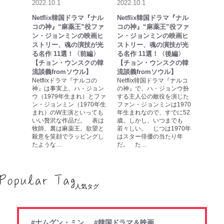
2022.10.1
2022.10.1
Netflix韓国ドラマ『ナル
Netflix韓国ドラマ『ナル
コの神』“麻薬王”役ファ
コの神』“麻薬王”役ファ
ン・ジョンミンの映画ヒ
ン・ジョンミンの映画ヒ
ストリー、魂の演技が光
ストリー、魂の演技が光
る名作 11選！〈前編〉
る名作 11選！〈後編〉
【チョン・ウンスクの韓
【チョン・ウンスクの韓
流談義fromソウル】
流談義fromソウル】
Netflixドラマ『ナルコの
Netflix韓国ドラマ『ナルコ
神』は事実上、ハ・ジョン
の神』で、ハ・ジョンウ扮
ウ（1979年生まれ）とファ
する主人公の敵役を演じた
ン・ジョンミン（1970年生
ファン・ジョンミンは1970
まれ）のW主演といっても
年生まれなので、すでに52
いい贅沢な作品だ。 表は
歳。しかし、いつまでも
牧師、裏は麻薬王。欲望と
若々しい。 じつは1970年
殺意を笑顔でラッピングし
はスター俳優の当たり年
たような…
だ。 た…
人気タグ
#ナムグン・ミン
#韓国ドラマ＆映画