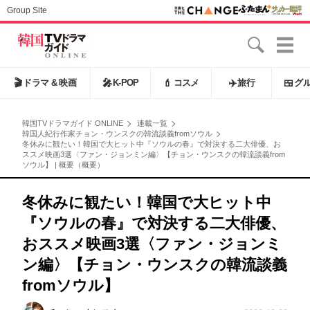
Group Site
🎬
ドラマ & 映画
🎤
K-POP
💄
コスメ
✈️
旅行
🍱
グ
韓国TVドラマガイド ONLINE
連載一覧
韓国人紀行作家チョン・ウンスクの韓流談義fromソウル
冬休みに観たい！韓国で大ヒット中『ソウルの春』で対決する二大俳優、お
ススメ映画3選〈ファン・ジョンミン編〉【チョン・ウンスクの韓流談義from
ソウル】 | 概要（概要）
冬休みに観たい！韓国で大ヒット中
『ソウルの春』で対決する二大俳優、
おススメ映画3選〈ファン・ジョンミ
ン編〉【チョン・ウンスクの韓流談義
fromソウル】