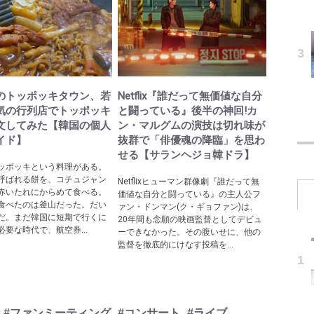
のトッポッキタウン、若
Netflix『誰だって無価値な自分
気の行列店でトッポッキ
と闘っている』後半の神回!カ
文してみた【韓国の個人
ン・マルグムの演技は切れ味が
イド】
抜群で「俳優魂の降臨」を思わ
せる【サランヘジョ韓ドラ】
ッポッキという料理がある。
呼ばれる餅を、コチュジャン
Netflixヒューマン群像劇『誰だって無
赤いたれにからめて食べる。
価値な自分と闘っている』の主人公フ
食べたのは釜山だった。だい
ァン・ドンマン(ク・ギョファン)は、
だ。まだ韓国に短期で行くに
20年間も念願の映画監督としてデビュ
必要な時代で、航空券...
ーできなかった。その腹いせに、他の
監督を徹底的にけなす投稿を...
#ファンミーティング
#コンサート
#ライブ