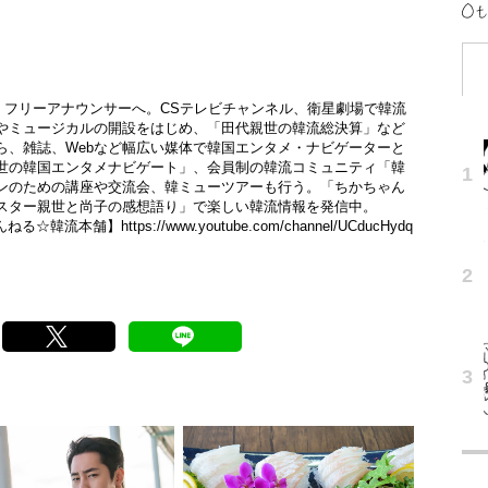
、フリーアナウンサーへ。CSテレビチャンネル、衛星劇場で韓流
やミュージカルの開設をはじめ、「田代親世の韓流総決算」など
ら、雑誌、Webなど幅広い媒体で韓国エンタメ・ナビゲーターと
世の韓国エンタメナビゲート」、会員制の韓流コミュニティ「韓
ンのための講座や交流会、韓ミューツアーも行う。「ちかちゃん
スター親世と尚子の感想語り」で楽しい韓流情報を発信中。
ゃんねる☆韓流本舗】
https://www.youtube.com/channel/UCducHydq