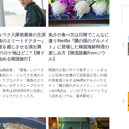
ェウク入隊前最後の主演
魚介の食べ方は日韓でこんなに
島のエリートドクター』
違う!Netflix『隣の国のグルメイ
道を感じさせる演出満
ト』に登場した韓国海鮮料理の
際のロケ地はどこ?【韓ド
楽しみ方【韓流談義fromソウ
始める韓国旅行】
ル】
ぬ相続者』『還魂』シリーズ
韓国の人気バラード歌手ソン・シギョ
集めたイ・ジェウク主演のメ
ンと日本の女優の三吉彩花が互いの国
・ラブコメディ『孤島のエリ
の美食巡りをするNetflixグルメバラエ
ター』がディズニープラスで
ティ『隣の国のグルメイト』。シーズ
。本作は2026年5月に兵役に
ン6の8話は、ソンがプライベートでよ
・ジェウクにとって入...
く訪れるソウル、薬水駅近く...