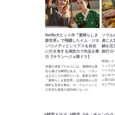
Netflix大ヒット作『素晴らしき
ソウル
新世界』で飛躍したイム・ジヨ
者に人
ン!コメディとシリアスを自在
鍋を注
に行き来する演技力で作品を牽
旅行ガ
引【サランヘジョ韓ドラ】
韓国にト
トックと
俳優の成長プロセスには、飛躍的な進
ベースの
化を遂げる瞬間がある。イム・ジヨン
はじめて
はまさにその渦中にいる。最新主演作
ぶ昔の話
『素晴らしき新世界』は視聴者から圧
もビザが
倒的な支持を集め、ホ・ナムジュンと
の共演も最高の成功例となった...
#韓国ドラマ
#韓流
#チ・チャンウク