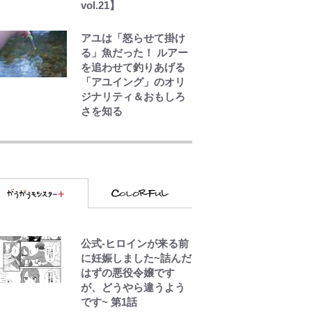
vol.21】
アユは「怒らせて掛け
る」魚だった！ ルアー
を追わせて釣りあげる
「アユイング」のオリ
ジナリティ＆おもしろ
さを知る
千葉雄大、ほっそりイ
ケメン近影に「顔パン
パンだったのに」反
響 視聴者が想った激
変の納得理由
GLAY・TERU＆
PUFFY大貫亜美の“共
公式-ヒロインが来る前
演”ショットに「夫婦で
に妊娠しました~詰んだ
写ってるの尊い」 長
はずの悪役令嬢です
女はもう23歳
が、どうやら違うよう
です~ 第1話
オダウエダ植田、「2年