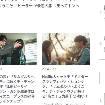
ようこそ
#ヒーラー
#最悪の悪
#笑ってトンヘ
21
2024.2.20
の悪』『サムダルリへ
Netflix大ヒット中『ドクター
そ』に続くチ・チャン
スランプ』パク・ヒョンシ
作『江南ビーサイ
ク、『サムダルリへようこ
ソン・ガンホ主演作ほ
そ』チ・チャンウクが魅せ
ィズニープラス2024年
る“高コミュ力男子”が熱い！
ラインナップ！
『力の強い女 ト・ボンスン』のパ