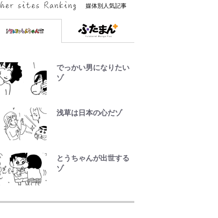
媒体別人気記事
でっかい男になりたい
ゾ
浅草は日本の心だゾ
とうちゃんが出世する
ゾ
「自分の絵ごと、この
ジャンルはそろそろ終
わりかな」江口寿史が