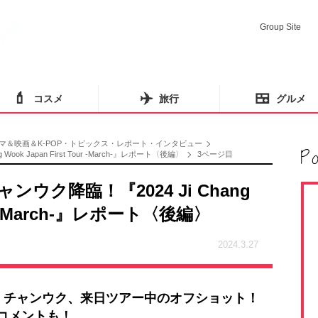
Group Site
💄
✈️
🍱
コスメ
旅行
グルメ
マ＆映画＆K-POP・トピックス・レポート・インタビュー
k Japan First Tour -March-』レポート〈後編〉
3ページ目
ク降臨！『2024 Ji Chang
our -March-』レポート〈後編〉
2024.3.27
・チャンウク、来日ツアー中のオフショット！
コメントも！