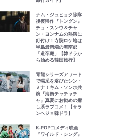
旅行ガイド】
ナム・ジュヒョク除隊
後復帰作『トングン』
チョ・スンウ＆チャ
ン・ヨンナムの熱演に
釘付け！寺院ロケ地は
半島最南端の海南郡
「道卒庵」【韓ドラか
ら始める韓国旅行】
青龍シリーズアワード
で喝采を浴びたシン・
ミナ！キム・ソンホ共
演『海街チャチャチ
ャ』真夏にお勧めの癒
し系ラブコメ！【サラ
ンヘジョ韓ドラ】
K-POPコメディ映画
『ワイルド・シング』