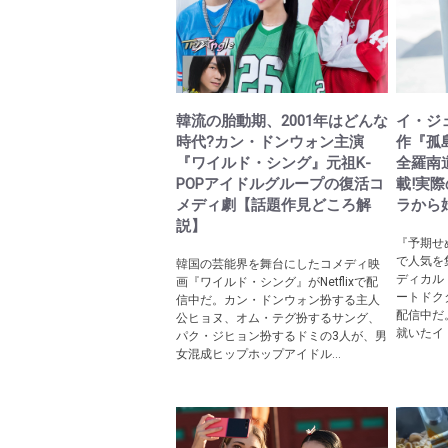
韓流の胎動期、2001年はどんな
イ・ジ
時代?カン・ドンウォン主演
作『孤
『ワイルド・シング』元祖K-
全羅南
POPアイドルグループの復活コ
載!実
メディ劇【話題作見どころ解
ラから
説】
『予期せ
で人気を
韓国の芸能界を舞台にしたコメディ映
ディカル
画『ワイルド・シング』がNetflixで配
ートドク
信中だ。カン・ドンウォン扮する主人
配信中だ
公ヒョヌ、オム・テグ扮するサング、
就いたイ
パク・ジヒョン扮するドミの3人が、男
女混成ヒップホップアイドル...