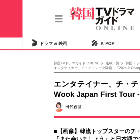
🎬
🎤
ドラマ & 映画
K-POP
韓国TVドラマガイド ONLINE
連載一覧
韓国ドラ
エンタテイナー、チ・チャンウク降臨！『2024 Ji Chang Woo
エンタテイナー、チ・チャンウ
Wook Japan First T
田代親世
■【画像】韓流トップスターのチ
「また会いましょう」と日本語で