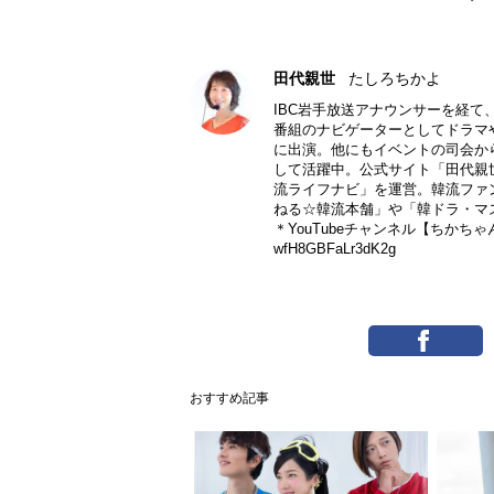
田代親世
たしろちかよ
IBC岩手放送アナウンサーを経て
番組のナビゲーターとしてドラマ
に出演。他にもイベントの司会か
して活躍中。公式サイト「田代親
流ライフナビ」を運営。韓流ファ
ねる☆韓流本舗」や「韓ドラ・マ
＊YouTubeチャンネル【ちかち
wfH8GBFaLr3dK2g
おすすめ記事