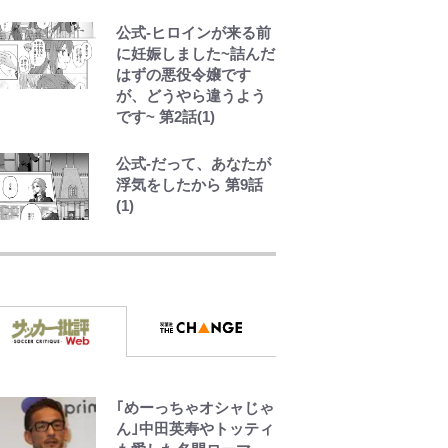
半で56kg増」130㎏ボ
公式-ヒロインが来る前
ディに驚きと心配 過
に妊娠しました~詰んだ
去の「めちゃ美人」写
はずの悪役令嬢です
真も再び
が、どうやら違うよう
です~ 第2話(1)
公式-だって、あなたが
浮気をしたから 第9話
(1)
空の轍と大地の雲と 第
1回
第3回 出版までの道の
り・その2
｢めーっちゃオシャじゃ
レビュー『仮面家族』
ん｣中田英寿やトッティ
悠木シュン・著