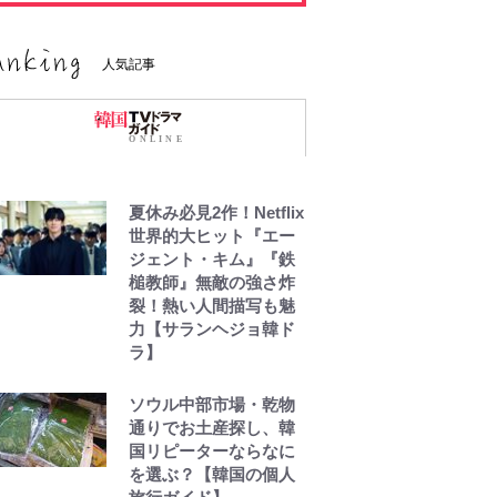
人気記事
夏休み必見2作！Netflix
世界的大ヒット『エー
ジェント・キム』『鉄
槌教師』無敵の強さ炸
裂！熱い人間描写も魅
力【サランヘジョ韓ド
ラ】
ソウル中部市場・乾物
通りでお土産探し、韓
国リピーターならなに
を選ぶ？【韓国の個人