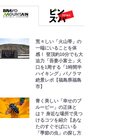
炎上を経て樋口毅宏に
語ったこと
ファミマと『VIVANT』
第2シーズンのコラボが
スタート！ “別班饅
荒々しい「火山帯」の
頭”や限定グッズ登場に
一端にいることを体
ファン感激「これは買
感！ 登頂約10分でも大
うしかない！」
迫力「吾妻小富士」火
口を1周する「1時間半
「まだ2枚しか描けてな
ハイキング」パノラマ
いんだよねぇ」作家・
絶景レポ【福島県福島
樋口毅宏が問う、今再
市】
び、漫画に向かう江口
寿史の現在地
青く美しい「幸せのブ
ルービー」の正体と
は？ 身近な場所で見つ
けるコツを紹介【あな
たのすぐそばにいる
「季節の虫」の探し方