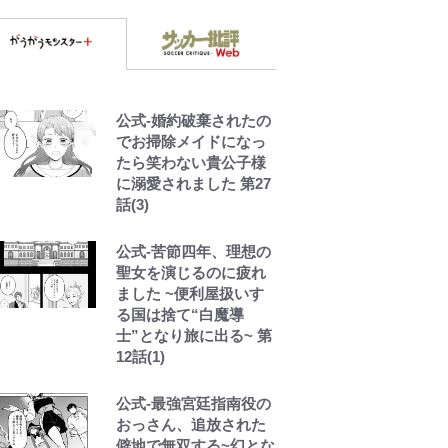
公式-婚約破棄されたの
でお掃除メイドになっ
たら笑わない貴公子様
に溺愛されました 第27
話(3)
公式-苦節四年、理想の
聖女を演じるのに疲れ
ました ~便利屋扱いす
る国は捨て“白魔導
士”となり旅に出る~ 第
12話(1)
公式-最強宮廷指南役の
おっさん、追放された
僻地で無双する~幻とな