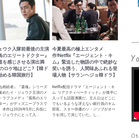
ェウク入隊前最後の主演
今夏最高の極上エンタメ
島のエリートドクター』
作!Netflix『エージェント・キ
道を感じさせる演出満
ム』緊迫した物語の中で絶妙な
際のロケ地はどこ?【韓ド
笑いを誘う、人間味あふれる登
始める韓国旅行】
場人物【サランヘジョ韓ドラ】
ぬ相続者』『還魂』シリーズ
Netflix配信ドラマ『エージェント・キ
集めたイ・ジェウク主演のメ
ム: リアクティべーティッド』が後半に
・ラブコメディ『孤島のエリ
入っても話題沸騰だ。主人公はどこに
ター』がディズニープラスで
でもいるような冴えない銀行員のキム
。本作は2026年5月に兵役に
部長。スター俳優のソ・ジソブがオー
・ジェウクにとって入...
ラを消して演じていた。し...