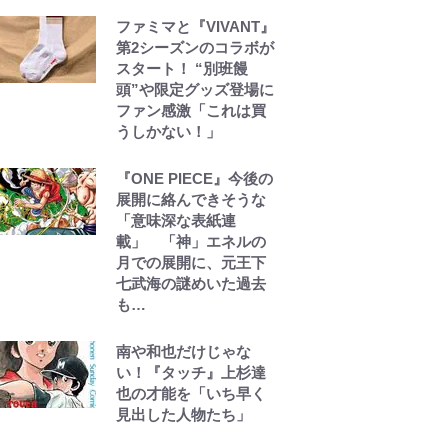
誹謗中傷も「『そうせ
ざるを得ない事情』が
ファミマと『VIVANT』
ある」…山尾志桜里が
第2シーズンのコラボが
SNSのバッシングにも
スタート！ “別班饅
向き合う理由と独自メ
頭”や限定グッズ登場に
ンタル術
ファン感激「これは買
うしかない！」
武田久美子が語る23年
ぶり写真集の裏側…57
『ONE PIECE』今後の
歳の妥協なき美ボディ
展開に絡んできそうな
と「貝殻水着」を超え
「意味深な表紙連
る伝説の衣装に迫る
載」 「神」エネルの
月での展開に、元王下
七武海の謎めいた過去
も…
南や和也だけじゃな
い！『タッチ』上杉達
也の才能を「いち早く
見出した人物たち」
浅草は日本の心だゾ