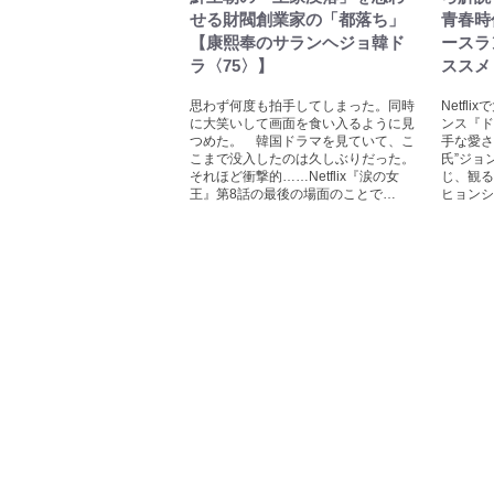
せる財閥創業家の「都落ち」
青春時代
【康熙奉のサランヘジョ韓ド
ースラ
ラ〈75〉】
ススメ
思わず何度も拍手してしまった。同時
Netf
に大笑いして画面を食い入るように見
ンス『ド
つめた。 韓国ドラマを見ていて、こ
手な愛さ
こまで没入したのは久しぶりだった。
氏”ジョ
それほど衝撃的……Netflix『涙の女
じ、観る
王』第8話の最後の場面のことで…
ヒョンシ