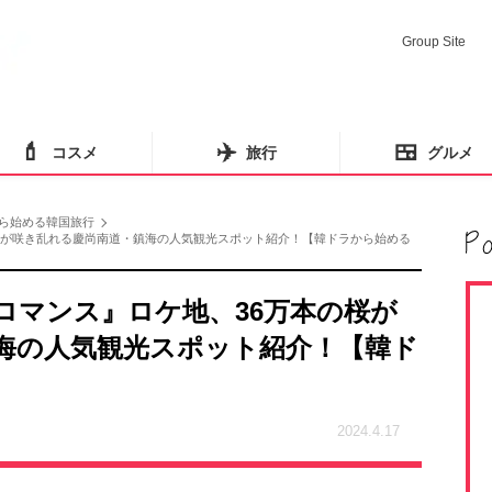
Group Site
💄
✈️
🍱
コスメ
旅行
グルメ
ら始める韓国旅行
桜が咲き乱れる慶尚南道・鎮海の人気観光スポット紹介！【韓ドラから始める
ロマンス』ロケ地、36万本の桜が
海の人気観光スポット紹介！【韓ド
2024.4.17