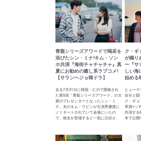
青龍シリーズアワードで喝采を
ク・ギ
浴びたシン・ミナ!キム・ソン
が織り
ホ共演『海街チャチャチャ』真
ー『サ
夏にお勧めの癒し系ラブコメ!
しい海
【サランヘジョ韓ドラ】
始める
去る7月31日に韓国・仁川で開催され
ヒューマ
た第5回「青龍シリーズアワード」の大
自分と闘
賞のプレゼンターとなったシン・ミ
ク・ギョ
ナ。夫のキム・ウビンが主演男優賞に
草洞<ソ
ノミネートされていて会場にいたの
共演する
で、彼女が登場すると一気に注目さ...
本で公開中