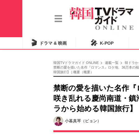
🎬
🎤
ドラマ & 映画
K-POP
韓国TVドラマガイド ONLINE
連載一覧
韓ドラか
禁断の愛を描いた名作『ロマンス』ロケ地、36万本の
韓国旅行】 | 概要（概要）
禁断の愛を描いた名作『
咲き乱れる慶尚南道・鎮
ラから始める韓国旅行】
小暮真琴（ビョン）