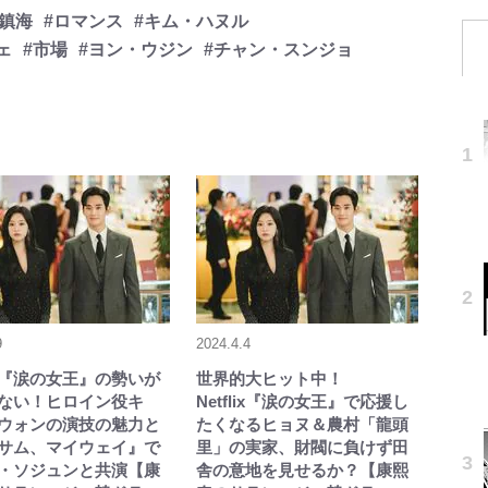
#鎮海
#ロマンス
#キム・ハヌル
ェ
#市場
#ヨン・ウジン
#チャン・スンジョ
9
2024.4.4
lix『涙の女王』の勢いが
世界的大ヒット中！
ない！ヒロイン役キ
Netflix『涙の女王』で応援し
ウォンの演技の魅力と
たくなるヒョヌ＆農村「龍頭
サム、マイウェイ』で
里」の実家、財閥に負けず田
・ソジュンと共演【康
舎の意地を見せるか？【康熙