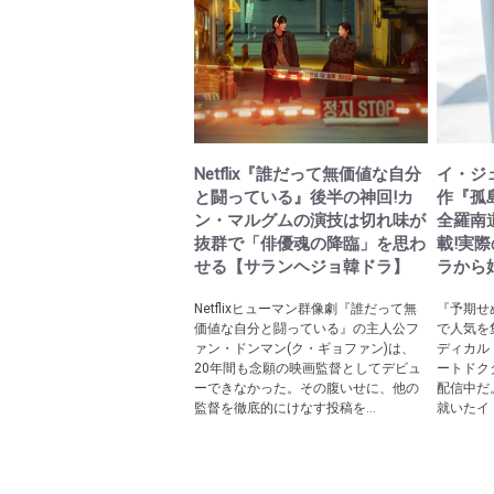
Netflix『誰だって無価値な自分
イ・ジ
と闘っている』後半の神回!カ
作『孤
ン・マルグムの演技は切れ味が
全羅南
抜群で「俳優魂の降臨」を思わ
載!実
せる【サランヘジョ韓ドラ】
ラから
Netflixヒューマン群像劇『誰だって無
『予期せ
価値な自分と闘っている』の主人公フ
で人気を
ァン・ドンマン(ク・ギョファン)は、
ディカル
20年間も念願の映画監督としてデビュ
ートドク
ーできなかった。その腹いせに、他の
配信中だ
監督を徹底的にけなす投稿を...
就いたイ