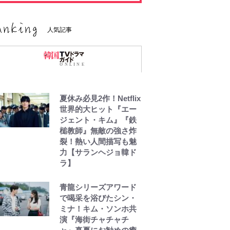
人気記事
夏休み必見2作！Netflix
世界的大ヒット『エー
ジェント・キム』『鉄
槌教師』無敵の強さ炸
裂！熱い人間描写も魅
力【サランヘジョ韓ド
ラ】
青龍シリーズアワード
で喝采を浴びたシン・
ミナ！キム・ソンホ共
演『海街チャチャチ