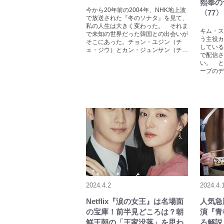
熙奉の
今から20年前の2004年、NHK地上波
〈77
で放送された『冬のソナタ』を見て、
私の人生は大きく変わった。 それま
キム・ス
で未知の世界だった韓国との出会いが
う主役カ
そこにあった。チョン・ユジン（チ
している
ェ・ジウ）とカン・ジュンサン（チ…
で配信さ
い。 と
ープのデ
2024.4.2
2024.4.
Netflix『涙の女王』は名場面
人気急
の宝庫！前半見どころは？朝
演『青
鮮王朝の「王家没落」を思わ
ろ解説