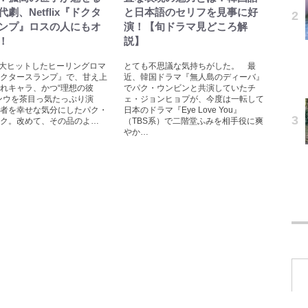
劇、Netflix『ドクタ
と日本語のセリフを見事に好
ンプ』ロスの人にもオ
演！【旬ドラマ見どころ解
！
説】
lixで大ヒットしたヒーリングロマ
とても不思議な気持ちがした。 最
クタースランプ』で、甘え上
近、韓国ドラマ『無人島のディーバ』
れキャラ、かつ“理想の彼
でパク・ウンビンと共演していたチ
ンウを茶目っ気たっぷり演
ェ・ジョンヒョプが、今度は一転して
者を幸せな気分にしたパク・
日本のドラマ『Eye Love You』
ク。改めて、その品のよ…
（TBS系）で二階堂ふみを相手役に爽
やか…