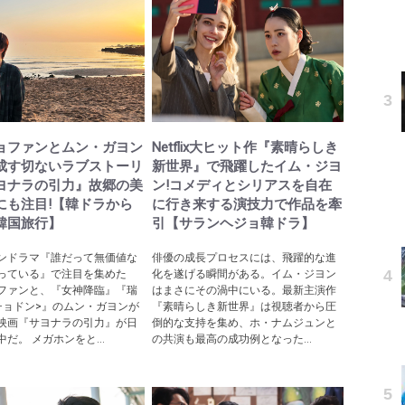
ョファンとムン・ガヨン
Netflix大ヒット作『素晴らしき
成す切ないラブストーリ
新世界』で飛躍したイム・ジヨ
ヨナラの引力』故郷の美
ン!コメディとシリアスを自在
にも注目!【韓ドラから
に行き来する演技力で作品を牽
韓国旅行】
引【サランヘジョ韓ドラ】
ンドラマ『誰だって無価値な
俳優の成長プロセスには、飛躍的な進
っている』で注目を集めた
化を遂げる瞬間がある。イム・ジヨン
ファンと、『女神降臨』『瑞
はまさにその渦中にいる。最新主演作
チョドン>』のムン・ガヨンが
『素晴らしき新世界』は視聴者から圧
映画『サヨナラの引力』が日
倒的な支持を集め、ホ・ナムジュンと
だ。 メガホンをと...
の共演も最高の成功例となった...