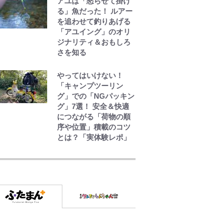
けぇ｣三笘薫がブライト
アユは「怒らせて掛け
ン新ユニのモデルで完
る」魚だった！ ルアー
全復活！“King”の帰還
を追わせて釣りあげる
に｢チームから大歓迎さ
「アユイング」のオリ
れてる｣｢元気な姿見れ
ジナリティ＆おもしろ
て…｣
さを知る
やってはいけない！
「キャンプツーリン
グ」での「NGパッキン
グ」7選！ 安全＆快適
につながる「荷物の順
序や位置」積載のコツ
とは？「実体験レポ」
元衆院議員・山尾志桜
里が語る誹謗中傷動
画…「計り知れない」
切り抜き落選運動の影
響と今語る「保育園落
ちた日本死ね」