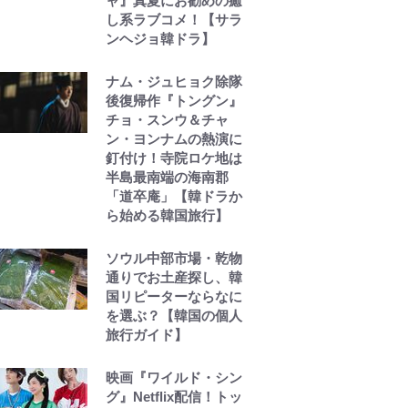
ャ』真夏にお勧めの癒
し系ラブコメ！【サラ
ンヘジョ韓ドラ】
ナム・ジュヒョク除隊
後復帰作『トングン』
チョ・スンウ＆チャ
ン・ヨンナムの熱演に
釘付け！寺院ロケ地は
半島最南端の海南郡
「道卒庵」【韓ドラか
ら始める韓国旅行】
ソウル中部市場・乾物
通りでお土産探し、韓
国リピーターならなに
を選ぶ？【韓国の個人
旅行ガイド】
映画『ワイルド・シン
グ』Netflix配信！トッ