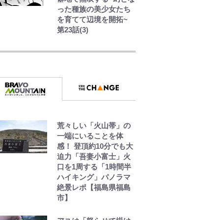
った種族の美少女たち
を育てて辺境を開拓~
第23話(3)
｢お土産最高すぎ笑｣｢ど
うやって入手？｣ブライ
トン帰還の三笘薫、同
僚に“ポケカ”をプレゼ
ント！｢薫の笑顔見れて
よかった｣｢大喜びのリ
ュテル可愛すぎ｣
W杯クオーター制への
荒々しい「火山帯」の
大反発か、FIFA会長を
一端にいることを体
追い詰めた｢欧州のボイ
感！ 登頂約10分でも大
コット｣と再選の行方
迫力「吾妻小富士」火
【FIFA3兆円の野望と2
口を1周する「1時間半
度のオウンゴール、来
ハイキング」パノラマ
年3月の会長選】(3)
絶景レポ【福島県福島
市】
｢モデルやってる｣｢かっ