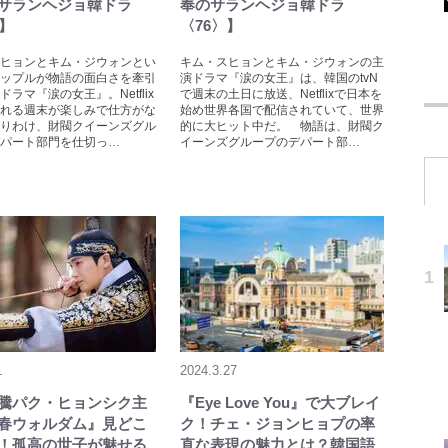
サランヘジョ韓ドラ
奉のサランヘジョ韓ドラ
〉】
〈76〉】
ヒョンとキム・ジウォンとい
キム・スヒョンとキム・ジウォンの主
ップルが物語の面白さを牽引
演ドラマ『涙の女王』は、韓国のtvN
ドラマ『涙の女王』。Netflix
で週末の土日に放送、Netflixで日本を
れる週末が楽しみで仕方がな
始め世界各国で配信されていて、世界
りわけ、財閥クイーンズグル
的に大ヒット中だ。 物語は、財閥ク
パート部門を仕切っ…
イーンズグループのデパート部…
1
2024.3.27
騰パク・ヒョンシク主
『Eye Love You』で大ブレイ
春ウォルダム』見どこ
ク！チェ・ジョンヒョプの率
！孤高の世子が魅せる
直な表現の魅力とは？韓国語