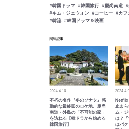
#韓国ドラマ
#韓国旅行
#慶尚南道
#キム・ジェウォン
#コーヒー
#カフ
#韓流
#韓国ドラマ＆映画
関連記事
2024.4.10
2024.4.
不朽の名作『冬のソナタ』感
Netf
動的な最終回のロケ地、慶尚
止まら
南道・外島の「不可能の家」
ム・ジ
を訪ねる【韓ドラから始める
は？『
韓国旅行】
はパク