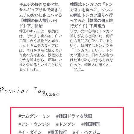
キムチの好きな食べ方、
韓国式トンカツの「トン
サムギョプサルで焼きキ
カス」を食べに、ソウル
ムチのおいしさにハマる
の南山トンカツ通りへ行
【韓国の個人旅行ガイ
ってみた【韓国の個人旅
ド】下川裕治
行ガイド】下川裕治
韓国のキムチは一般的に
ソウルの中心街にトンカツ
は、そのまま食べる。白い
通りがあると聞いた。何軒
ご飯に合う漬物だと思う。
かの専門店が並んでいると
しかしキムチの食べ方に
いう。韓国ではトンカツを
は、それをさらに焼くとい
「トンカス」という。トン
う食べ方がある。鉄板の上
カツ通りは、日本人が名づ
で火を通すから、正確にい
けた通り名なのかもしれな
うと炒めるということにな
かった。韓国人に訊くと、
るかもしれ…
「ソパ…
人気タグ
#ナムグン・ミン
#韓国ドラマ＆映画
#アン・ウンジン
#トングン
#韓国料理
#イ・ダイン
#韓国旅行
#イ・ハクジュ