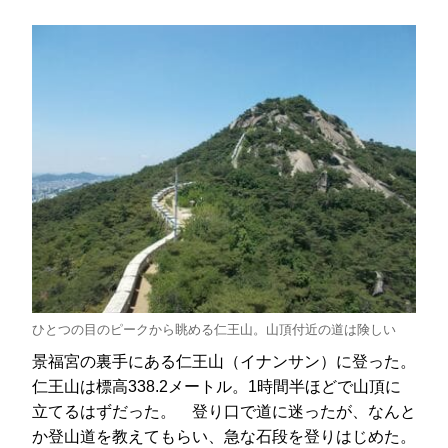
ひとつの目のピークから眺める仁王山。山頂付近の道は険しい
景福宮の裏手にある仁王山（イナンサン）に登った。
仁王山は標高338.2メートル。1時間半ほどで山頂に
立てるはずだった。 登り口で道に迷ったが、なんと
か登山道を教えてもらい、急な石段を登りはじめた。