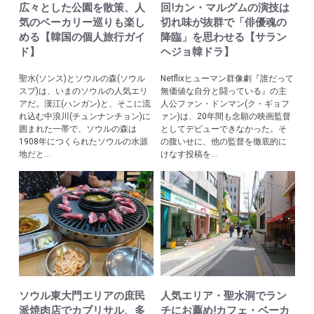
広々とした公園を散策、人
回!カン・マルグムの演技は
気のベーカリー巡りも楽し
切れ味が抜群で「俳優魂の
める【韓国の個人旅行ガイ
降臨」を思わせる【サラン
ド】
ヘジョ韓ドラ】
聖水(ソンス)とソウルの森(ソウル
Netflixヒューマン群像劇『誰だって
スプ)は、いまのソウルの人気エリ
無価値な自分と闘っている』の主
アだ。漢江(ハンガン)と、そこに流
人公ファン・ドンマン(ク・ギョフ
れ込む中浪川(チュンナンチョン)に
ァン)は、20年間も念願の映画監督
囲まれた一帯で、ソウルの森は
としてデビューできなかった。そ
1908年につくられたソウルの水源
の腹いせに、他の監督を徹底的に
地だと...
けなす投稿を...
ソウル東大門エリアの庶民
人気エリア・聖水洞でラン
派焼肉店でカブリサル、多
チにお薦め!カフェ・ベーカ