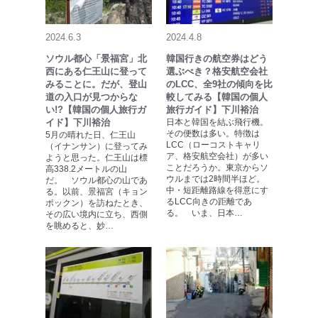
2024.6.3
2024.4.8
ソウル都心「景福宮」北
韓国行きの航空券はどう
西にある仁王山に登って
選ぶべき？格安航空会社
みることに。だが、登山
のLCC、全9社の傾向を比
道の入口が見つからな
較してみる【韓国の個人
い!?【韓国の個人旅行ガ
旅行ガイド】下川裕治
イド】下川裕治
日本と韓国を結ぶ飛行機。
その便数は多い。特徴は
5月の晴れた日、仁王山
LCC（ローコストキャリ
（イナンサン）に登ってみ
ア、格安航空会社）が多い
ようと思った。仁王山は標
ことだろうか。東京からソ
高338.2メートルの山
ウルまでは2時間半ほど。
だ。 ソウル都心の山であ
中・短距離路線を得意にす
る。以前、景福宮（キョン
るLCC向きの距離であ
ポックン）を訪ねたとき、
る。 いま、日本…
その広い境内に立ち、西側
を眺めると、妙…