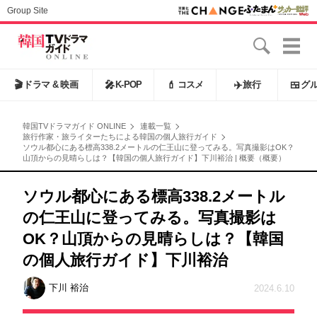
Group Site
🎬
ドラマ & 映画
🎤
K-POP
💄
コスメ
✈️
旅行
🍱
グ
韓国TVドラマガイド ONLINE
連載一覧
旅行作家・旅ライターたちによる韓国の個人旅行ガイド
ソウル都心にある標高338.2メートルの仁王山に登ってみる。写真撮影はOK？
山頂からの見晴らしは？【韓国の個人旅行ガイド】下川裕治 | 概要（概要）
ソウル都心にある標高338.2メートル
の仁王山に登ってみる。写真撮影は
OK？山頂からの見晴らしは？【韓国
の個人旅行ガイド】下川裕治
下川 裕治
2024.6.10