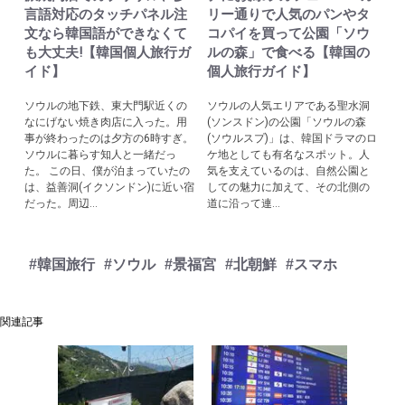
言語対応のタッチパネル注
リー通りで人気のパンやタ
文なら韓国語ができなくて
コパイを買って公園「ソウ
も大丈夫!【韓国個人旅行ガ
ルの森」で食べる【韓国の
イド】
個人旅行ガイド】
ソウルの地下鉄、東大門駅近くの
ソウルの人気エリアである聖水洞
なにげない焼き肉店に入った。用
(ソンスドン)の公園「ソウルの森
事が終わったのは夕方の6時すぎ。
(ソウルスプ)」は、韓国ドラマのロ
ソウルに暮らす知人と一緒だっ
ケ地としても有名なスポット。人
た。 この日、僕が泊まっていたの
気を支えているのは、自然公園と
は、益善洞(イクソンドン)に近い宿
しての魅力に加えて、その北側の
だった。周辺...
道に沿って連...
#韓国旅行
#ソウル
#景福宮
#北朝鮮
#スマホ
関連記事