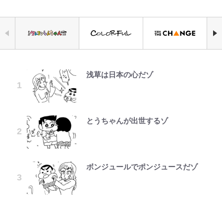
浅草は日本の心だゾ
空の轍と大地の雲と 第1回
元衆院議員・山尾志桜里が語る誹謗
｢お土産最高すぎ笑｣｢どうやって入
公式-ヒロインが来る前に妊娠しま
「危ない」「やめて」第1子妊娠中
『ONE PIECE』今後の展開に絡ん
やってはいけない！「キャンプツー
中傷動画…「計り知れない」切り抜
手？｣ブライトン帰還の三笘薫、同
した~詰んだはずの悪役令嬢です
の田中みな実、ゴリゴリヒール着用
できそうな「意味深な表紙連載」
リング」での「NGパッキング」7
き落選運動の影響と今語る「保育園
僚に“ポケカ”をプレゼント！｢薫の
が、どうやら違うようです~ 第1話
に心配の声…ザックリ衣装にも意見
「神」エネルの月での展開に、元王
選！ 安全＆快適につながる「荷物
落ちた日本死ね」
笑顔見れてよかった｣｢大喜びのリ
続々
下七武海の謎めいた過去も…
の順序や位置」積載のコツとは？
ュテル可愛すぎ｣
「実体験レポ」
とうちゃんが出世するゾ
第3回 出版までの道のり・その2
公式-異世界召喚は二度目です 第1
誹謗中傷も「『そうせざるを得ない
趣里「ショック」初めて語った“重
南や和也だけじゃない！『タッチ』
話
事情』がある」…山尾志桜里が
｢モデルやってる｣｢かっけぇ｣三笘
い意味” 三山凌輝「無反省メー
上杉達也の才能を「いち早く見出し
アユは「怒らせて掛ける」魚だっ
SNSのバッシングにも向き合う理
薫がブライトン新ユニのモデルで完
ル」文春第2弾で“一家の限界”報道
た人物たち」
た！ ルアーを追わせて釣りあげる
由と独自メンタル術
全復活！“King”の帰還に｢チームか
も
「アユイング」のオリジナリティ＆
ボンジュールでポンジュースだゾ
レビュー『仮面家族』悠木シュン・
公式-ヒロインが来る前に妊娠しま
ら大歓迎されてる｣｢元気な姿見れ
おもしろさを知る
「BOSS×ポケモン30周年」第2弾
著
した~詰んだはずの悪役令嬢です
て…｣
武田久美子が語る23年ぶり写真集
【川口春奈と結婚】板倉滉は「めっ
コラボ実施！ 新商品「歴戦の微
が、どうやら違うようです~ 第2話
の裏側…57歳の妥協なき美ボディ
ちゃモテる」 年収7億円・お洒落・
【自転車】「若いときは登れたんだ
糖」や図鑑缶登場にファン歓喜「見
(1)
と「貝殻水着」を超える伝説の衣装
W杯クオーター制への大反発か、
包容力…超愛される日本代表
けど……」 グラベルバイクで暑さ
つけたら即購入！」
に迫る
FIFA会長を追い詰めた｢欧州のボイ
に負けそうなヒルクライム、砂利道