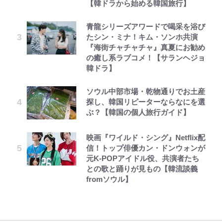
【韓ドラから始める韓国旅行】
青龍シリーズアワードで喝采を浴び
たシン・ミナ！キム・ソンホ共演
『海街チャチャチャ』真夏にお勧め
の癒し系ラブコメ！【サランヘジョ
韓ドラ】
ソウル中部市場・乾物通りでお土産
探し、韓国リピーターならなにを選
ぶ？【韓国の個人旅行ガイド】
映画『ワイルド・シング』Netflix配
信！トップ俳優カン・ドンウォンが
元K-POPアイドル役、共演者たち
との歌と踊りが見もの【韓流談義
fromソウル】