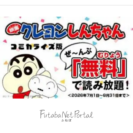
コット｣と再選の行方【FIFA3兆円
を疾走して少年時代を振り返る50
の野望と2度のオウンゴール、来年
代の夏 長野県｜2026年
3月の会長選】(3)