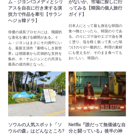
ム・ジヨン!コメディとシリ
がないか、市場に探しに行
アスを自在に行き来する演
ってみる【韓国の個人旅行
技力で作品を牽引【サラン
ガイド】
ヘジョ韓ドラ】
日本人にとって最も身近な韓国の
食べ物といったら、韓国のりであ
俳優の成長プロセスには、飛躍的
る。のりにゴマ油やエゴマ油を薄
な進化を遂げる瞬間がある。イ
く塗り、塩を軽く振って炙った味
ム・ジヨンはまさにその渦中にい
つけのりが一般的だ。料理の素材
る。最新主演作『素晴らしき新世
にも使えるが、そのまま食べても
界』は視聴者から圧倒的な支持を
おいしい。 韓国の...
集め、ホ・ナムジュンとの共演も
最高の成功例となった...
ソウルの人気スポット「ソ
Netflix『誰だって無価値な自
ウルの森」はどんなところ?
分と闘っている』後半の神