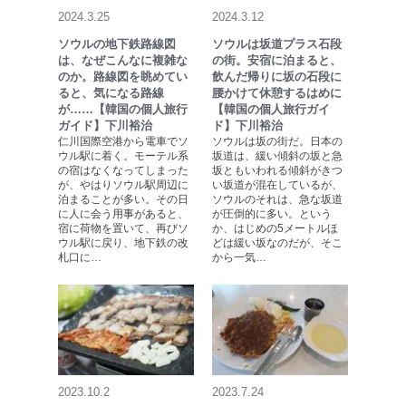
2024.3.25
2024.3.12
ソウルの地下鉄路線図
ソウルは坂道プラス石段
は、なぜこんなに複雑な
の街。安宿に泊まると、
のか。路線図を眺めてい
飲んだ帰りに坂の石段に
ると、気になる路線
腰かけて休憩するはめに
が……【韓国の個人旅行
【韓国の個人旅行ガイ
ガイド】下川裕治
ド】下川裕治
仁川国際空港から電車でソ
ソウルは坂の街だ。日本の
ウル駅に着く。モーテル系
坂道は、緩い傾斜の坂と急
の宿はなくなってしまった
坂ともいわれる傾斜がきつ
が、やはりソウル駅周辺に
い坂道が混在しているが、
泊まることが多い。その日
ソウルのそれは、急な坂道
に人に会う用事があると、
が圧倒的に多い。という
宿に荷物を置いて、再びソ
か、はじめの5メートルほ
ウル駅に戻り、地下鉄の改
どは緩い坂なのだが、そこ
札口に…
から一気…
2023.10.2
2023.7.24