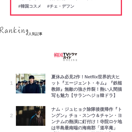
#韓国コスメ
#チェ・デフン
人気記事
夏休み必見2作！Netflix世界的大ヒ
ット『エージェント・キム』『鉄槌
教師』無敵の強さ炸裂！熱い人間描
写も魅力【サランヘジョ韓ドラ】
ナム・ジュヒョク除隊後復帰作『ト
ングン』チョ・スンウ＆チャン・ヨ
ンナムの熱演に釘付け！寺院ロケ地
は半島最南端の海南郡「道卒庵」