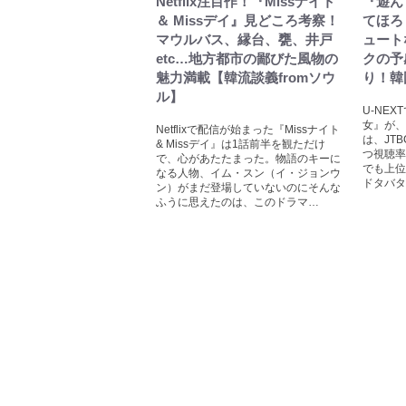
Netflix注目作！『Missナイト
『遊ん
＆ Missデイ』見どころ考察！
てほろ
マウルバス、縁台、甕、井戸
ュート
etc…地方都市の鄙びた風物の
クの予
魅力満載【韓流談義fromソウ
り！韓
ル】
U-NE
女』が、
Netflixで配信が始まった『Missナイト
は、JT
& Missデイ』は1話前半を観ただけ
つ視聴率
で、心があたたまった。物語のキーに
でも上位
なる人物、イム・スン（イ・ジョンウ
ドタバタ
ン）がまだ登場していないのにそんな
ふうに思えたのは、このドラマ…