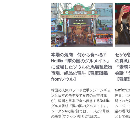
本場の焼肉、何から食べる?
セゲが
Netflix『隣の国のグルメイト』
の真意は!
に登場したソウルの馬場畜産物
『素晴
市場、絶品の韓牛【韓流談義
会話「
fromソウル】
【韓流談
韓国の人気バラード歌手ソン・シギョ
Netfl
ンと日本のモデルで女優の三吉彩花
世界』は
が、韓国と日本で食べ歩きするNetflix
処された
グルメ番組『隣の国のグルメイト』。
ム・ジヨ
シーズン6の第7話では、二人が5号線
後の現代
の馬場(マジャン)駅と2号線の...
として生き