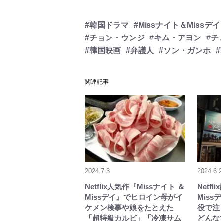
#韓国ドラマ
#Missナイト＆Missデイ
#チョン・ウンジ
#キム・アヨン
#
#韓国映画
#弁護人
#ソン・ガンホ
関連記事
2024.7.3
2024.6.
Netflix人気作『Missナイト ＆
Netf
Missデイ』でヒロイン母がイ
Mis
ケメン検事や娘をたとえた
役で注
「超特級カルビ」「冷凍サム
どんな