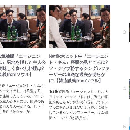
lix人気沸騰『エージェン
Netflix大ヒット中『エージェン
ム』窮地を脱した主人公
ト・キム』序盤の見どころは?
美味しく食べた料理は?
ソ・ジソブ扮するシングルファ
義fromソウル】
ーザーの凄絶な過去が明らか
に!【韓流談義fromソウル】
ix話題作『エージェント・キム: リ
ベーティッド』は終盤を迎
Netflix話題作『エージェント・キム: リ
は佳境に入っている。ソ・ジ
アリティペーティッド』は、過去に秘
る主人公キムには、因縁のあ
密があるが今は銀行の部長としてトラ
勢力の魔の手が迫る。ヒット
ブルに巻き込まれないよう静かに暮ら
条件「泣かせ、笑...
しているシングルファーザー、キム部
長(ソ・ジソブ)が誘拐さ...