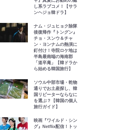
ャ』真夏にお勧めの癒
し系ラブコメ！【サラ
ンヘジョ韓ドラ】
ナム・ジュヒョク除隊
後復帰作『トングン』
チョ・スンウ＆チャ
ン・ヨンナムの熱演に
釘付け！寺院ロケ地は
半島最南端の海南郡
「道卒庵」【韓ドラか
ら始める韓国旅行】
ソウル中部市場・乾物
通りでお土産探し、韓
国リピーターならなに
を選ぶ？【韓国の個人
旅行ガイド】
映画『ワイルド・シン
グ』Netflix配信！トッ