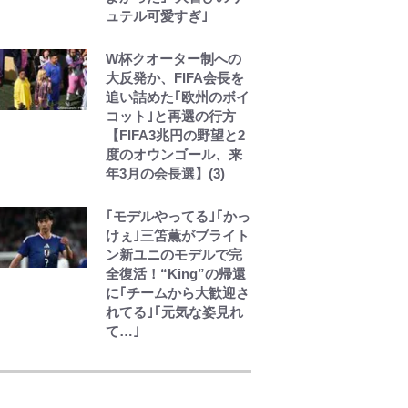
ュテル可愛すぎ｣
おっさん、追放された
僻地で無双する~幻とな
った種族の美少女たち
W杯クオーター制への
を育てて辺境を開拓~
大反発か、FIFA会長を
第23話(3)
追い詰めた｢欧州のボイ
コット｣と再選の行方
【FIFA3兆円の野望と2
度のオウンゴール、来
年3月の会長選】(3)
｢モデルやってる｣｢かっ
けぇ｣三笘薫がブライト
ン新ユニのモデルで完
全復活！“King”の帰還
に｢チームから大歓迎さ
れてる｣｢元気な姿見れ
て…｣
元衆院議員・山尾志桜
里が語る誹謗中傷動
画…「計り知れない」
切り抜き落選運動の影