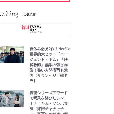
人気記事
夏休み必見2作！Netflix
世界的大ヒット『エー
ジェント・キム』『鉄
槌教師』無敵の強さ炸
裂！熱い人間描写も魅
力【サランヘジョ韓ド
ラ】
青龍シリーズアワード
で喝采を浴びたシン・
ミナ！キム・ソンホ共
演『海街チャチャチ