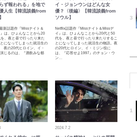
らず報われる」を地で
イ・ジョンウンはどんな女
優人生【韓流談義from
優？〈後編〉【韓流談義from
】
ソウル】
ixの最新話題作『Missナイト＆
Netflix話題作『Missナイト＆Missデ
デイ』は、ひょんなことから20
イ』は、ひょんなことから20代と50
代を、夜と昼で行ったり来た
代を、夜と昼で行ったり来たりするこ
とになってしまった就活生の
とになってしまった就活生の物語。夜
 夜の20代ヒロイン、イ・
の20代ヒロイン、イ・ミジン役に
演じるのは、『酒飲みな都
は、『応答せよ1997』のチョン・ウ
ン…
3
2024.7.2