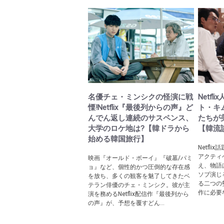
名優チェ・ミンシクの怪演に戦
Netf
慄!Netflix『最後列からの声』ど
ト・キ
んでん返し連続のサスペンス、
たちが
大学のロケ地は?【韓ドラから
【韓流談
始める韓国旅行】
Netfl
アクティ
映画『オールド・ボーイ』『破墓/パミ
え、物語
ョ』など、個性的かつ圧倒的な存在感
ソブ演じ
を放ち、多くの観客を魅了してきたベ
る二つの
テラン俳優のチェ・ミンシク。彼が主
作に必要な
演を務めるNetflix配信作『最後列から
の声』が、予想を覆すどん...