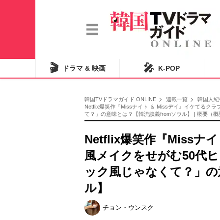
🎬
🎤
ドラマ & 映画
K-POP
韓国TVドラマガイド ONLINE
連載一覧
韓国人紀
Netflix爆笑作『Missナイト ＆ Missデイ』イ
て？」の意味とは？【韓流談義fromソウル】 | 概要（概
Netflix爆笑作『Miss
風メイクをせがむ50代
ック風じゃなくて？」の意
ル】
チョン・ウンスク