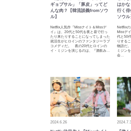
ギョプサル」「豚皮」ってど
はかな
んな肉？【韓流談義fromソウ
行く俳
ル】
ソウル
Netflix人気作『Missナイト＆Missデ
Netfl
イ』は、20代と50代を夜と昼で行っ
Miss
たり来たりすることになってしまった
代と50
就活生がヒロインのファンタジーラブ
りするこ
コメディだ。 夜の20代ヒロインの
物語だ。
イ・ミジンを演じるのは、『酒飲み…
ミジンを
会…
2024.6.26
2024.7.