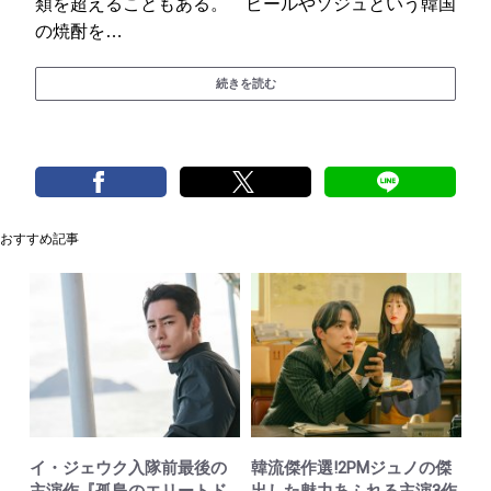
類を超えることもある。 ビールやソジュという韓国
の焼酎を…
続きを読む
おすすめ記事
イ・ジェウク入隊前最後の
韓流傑作選!2PMジュノの傑
主演作『孤島のエリートド
出した魅力あふれる主演3作