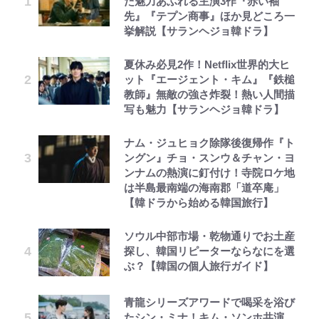
た魅力あふれる主演3作『赤い袖
先』『テプン商事』ほか見どころ一
挙解説【サランヘジョ韓ドラ】
夏休み必見2作！Netflix世界的大ヒ
ット『エージェント・キム』『鉄槌
教師』無敵の強さ炸裂！熱い人間描
写も魅力【サランヘジョ韓ドラ】
ナム・ジュヒョク除隊後復帰作『ト
ングン』チョ・スンウ＆チャン・ヨ
ンナムの熱演に釘付け！寺院ロケ地
は半島最南端の海南郡「道卒庵」
【韓ドラから始める韓国旅行】
ソウル中部市場・乾物通りでお土産
探し、韓国リピーターならなにを選
ぶ？【韓国の個人旅行ガイド】
青龍シリーズアワードで喝采を浴び
たシン・ミナ！キム・ソンホ共演