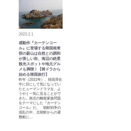
2023.2.1
感動作『カーテンコー
ル』に登場する韓国南東
部の蔚山は自然との調和
が美しい街、海辺の絶景
観光スポットや地元グル
メも満喫！【韓ドラから
始める韓国旅行】
昨年（2022年）、韓国滞在
中に目にして気になってい
たヒューマンドラマを、よ
うやく一気に見ることがで
きた。南北の離散家族問題
をテーマにした『カーテン
コール』だ。 朝鮮戦争の
混乱の中、北朝鮮からの避
難船に…