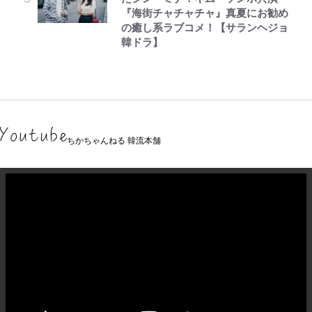
『海街チャチャチャ』真夏にお勧め
の癒し系ラブコメ！【サランヘジョ
韓ドラ】
ちかちゃんねる 韓流本舗