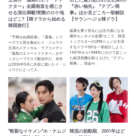
クター』全羅南道を感じさ
『赤い袖先』『テプン商
せる演出満載!実際のロケ地
事』ほか見どころ一挙解説
はどこ?【韓ドラから始める
【サランヘジョ韓ドラ】
韓国旅行】
猛暑を乗り切るには活力源になる
傑作エンタメが必要!そこで、韓流
『予期せぬ相続者』『還魂』シリ
トップスターの2PMジュノが主演
ーズで人気を集めたイ・ジェウク
するドラマ3作を一挙紹介しよう。
主演のメディカル・ラブコメディ
1997年から1998年にかけて起こっ
『孤島のエリートドクター』がデ
た経済危機を取り上げた『テプン
ィズニープラスで配信中だ。本作
商事』。現金や...
は2026年5月に兵役に就いたイ・ジ
ェウクにとって入...
“斬新なイケメン”ホ・ナムジ
韓流の胎動期、2001年はど