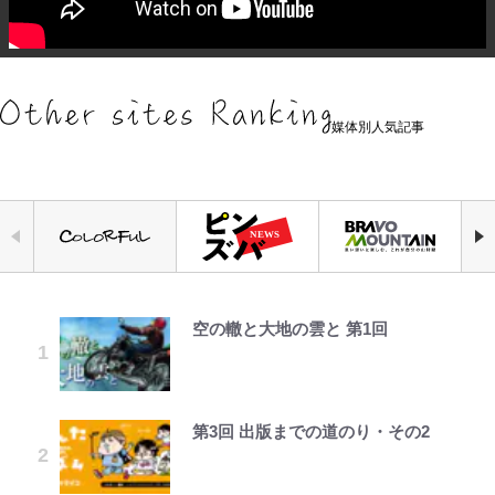
媒体別人気記事
空の轍と大地の雲と 第1回
千葉雄大、ほっそりイケメン近影に
荒々しい「火山帯」の一端にいるこ
公式-ヒロインが来る前に妊娠しま
えびめしの流儀
錦織一清の写真集はなぜ私服なの
｢なんじゃこりゃあああ！｣本田圭
「自分の絵ごと、このジャンルはそ
「顔パンパンだったのに」反響 視
とを体感！ 登頂約10分でも大迫力
した~詰んだはずの悪役令嬢です
か…高級ブランドをやめ等身大の自
佑の古巣ミラン、漆黒×蛍光レッド
ろそろ終わりかな」江口寿史が炎上
聴者が想った激変の納得理由
「吾妻小富士」火口を1周する「1
が、どうやら違うようです~ 第1話
分を表現する現在「ちゃんとおじい
の超絶クールな新サードユニに世界
を経て樋口毅宏に語ったこと
時間半ハイキング」パノラマ絶景レ
ちゃんに」
が熱狂｢サードなのにズルい｣｢こり
ポ【福島県福島市】
ゃかっけえわ｣
第3回 出版までの道のり・その2
村上佳菜子、“遠距離結婚”の夫と
公式-おっさん底辺治癒士と愛娘の
でっかい男になりたいゾ
映画『ちいかわ』入場者特典「第２
「のりの芝居は観たいと」藤原紀香
の再会にデレデレ…顔出し公開
辺境ライフ ~中年男が回復スキルに
弾」がスタート！まさかの人気アイ
【知ってる？「日本本土四極踏破証
が明かす夫・片岡愛之助との関係
｢知念さんを煽ってたのと同じ
「愛が足りない」不満を漏らしてい
覚醒して、英雄へ成り上がる~ 第82
テムに称賛続々「豪華すぎる！」