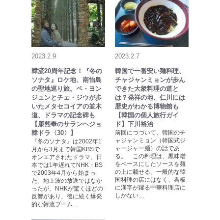
2023.2.9
2023.2.7
韓流20周年記念！『冬の
韓国で一番安い麺料理、
ソナタ』ロケ地、南怡島
チャジャンミョンが歩ん
の聖地巡り旅。ペ・ヨン
できた大衆料理の道と
ジュンとチェ・ジウが歩
は？発祥の地、仁川には
いたメタセコイアの並木
歴史がわかる博物館も
道、ドラマの記念碑も
【韓国の個人旅行ガイ
【康熙奉のサランヘジョ
ド】下川裕治
韓ドラ〈30〉】
前回につづいて、韓国のチ
ャジャンミョン（韓国式ジ
『冬のソナタ』は2002年1
ャージャー麺）の話であ
月から3月まで韓国KBSで
る。 この料理は、黒味噌
オンエアされたドラマ。日
をベースにしたソースを麺
本では1年遅れてNHK・BS
の上に載せる。一般的な韓
で2003年4月から始まっ
国料理の店にはなく、看板
た。地上波の放送ではなか
に漢字が躍る中華料理店に
ったが、NHKが驚くほどの
しかない…
反響があり、後に続く爆発
的な韓流ブーム…