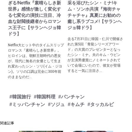
ぎる!Netflix『素晴らしき新
采を浴びたシン・ミナ!キ
世界』感情が激しく変化す
ム・ソンホ共演『海街チャ
る七変化の演技に注目、冷
チャチャ』真夏にお勧めの
血な財閥後継者からロマン
癒し系ラブコメ!【サランヘ
ス王子に【サランヘジョ韓
ジョ韓ドラ】
ドラ】
去る7月31日に韓国・仁川で開催さ
れた第5回「青龍シリーズアワー
Netflix大ヒット中のタイムスリップ
ド」の大賞のプレゼンターとなっ
ロマンス『素晴らしき新世界』。
たシン・ミナ。夫のキム・ウビン
ヒロインは、朝鮮王朝時代の悪女
が主演男優賞にノミネートされて
が、現代に無名の女優として生ま
いて会場にいたので、彼女が登場
れ変わったシン・ソリ(イム・ジヨ
すると一気に注目さ...
ン)。ソリの口調は完全に300年前
のままなのだ...
#韓国旅行
#韓国料理
#パンチャン
#ミッパンチャン
#ソジュ
#キムチ
#タッカルビ
関連記事