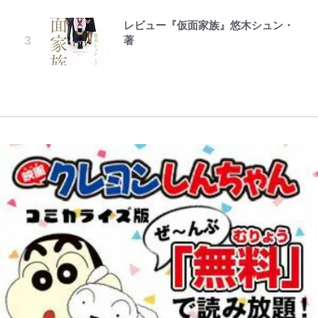
明書」】広島から本州4島の最南端
性…互いに一番のお客さんで刺激を
人？｣鹿島・鈴木優磨、大逆転勝利
た過去も
話(1)
へ「ドライブがてら行ってみた」意
もらう存在
後の“超・優等生インタビュー”が
レビュー『仮面家族』悠木シュン・
浅草は日本の心だゾ
1万円超えも「納得のクオリティ」
外な結果！「車中泊レポート」
話題！｢試合中とのギャップw｣｢礼
黒木啓司が妻・宮崎麗果にDV報
公式-聖女じゃないと追放されたの
著
『この素晴らしい世界に祝福を！』
儀正しいイケメンやな」
藤原紀香が23年間続けるボランテ
道、逮捕前にインスタに起きてい
で、もふもふ従者(聖獣)とおにぎり
10万針以上の密度で再現された“め
【キャンプ自己啓発】増えすぎたギ
ィア活動の原動力は…「偽善者だ」
た“異変”…削除していたラブラブ
を握る 第53話(1)
ぐみん刺繍ワークシャツ”にファン
アを棚卸し！ “ウルトラライト” 目
との声も跳ね返す“誰かの役に立ち
浦和と千葉の首をかしげる主力放
投稿
も感動
指した「自分スタイル」再構築でわ
たい”という思い
出、柏リカルドの下で新加入2人が
かった「本当に必要な7つの道具」
化ける！Jリーグに必要な外国人選
とは
手は【Jリーグ開幕｢初めての秋春
制｣の大激論】(4)