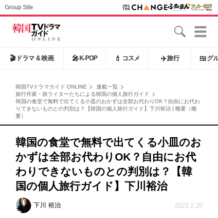
Group Site
🎬
ドラマ & 映画
🎤
K-POP
💄
コスメ
✈️
旅行
🍱
グ
韓国TVドラマガイド ONLINE
連載一覧
旅行作家・旅ライターたちによる韓国の個人旅行ガイド
韓国の食堂で無料で出てくる小皿のおかずは全部お代わりOK？自由にお代わ
りできないものとの判別は？【韓国の個人旅行ガイド】下川裕治 | 概要（概
要）
韓国の食堂で無料で出てくる小皿のお
かずは全部お代わりOK？自由にお代
わりできないものとの判別は？【韓
国の個人旅行ガイド】下川裕治
下川 裕治
2023.2.20