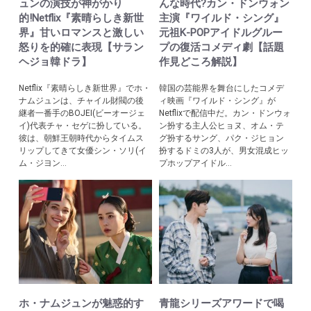
ュンの演技が神がかり
んな時代?カン・ドンウォン
的!Netflix『素晴らしき新世
主演『ワイルド・シング』
界』甘いロマンスと激しい
元祖K-POPアイドルグルー
怒りを的確に表現【サラン
プの復活コメディ劇【話題
ヘジョ韓ドラ】
作見どころ解説】
Netflix『素晴らしき新世界』でホ・
韓国の芸能界を舞台にしたコメデ
ナムジュンは、チャイル財閥の後
ィ映画『ワイルド・シング』が
継者一番手のBOJEI(ビーオージェ
Netflixで配信中だ。カン・ドンウォ
イ)代表チャ・セゲに扮している。
ン扮する主人公ヒョヌ、オム・テ
彼は、朝鮮王朝時代からタイムス
グ扮するサング、パク・ジヒョン
リップしてきて女優シン・ソリ(イ
扮するドミの3人が、男女混成ヒッ
ム・ジヨン...
プホップアイドル...
ホ・ナムジュンが魅惑的す
青龍シリーズアワードで喝