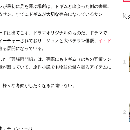
ンが最初に足を運ぶ場所は、ドギムと出会った例の書庫。
るサン。すでにドギムが大切な存在になっているサン
ードは出てこず、ドラマオリジナルのものだ。ドラマで
ィーチャーされており、ジュノと大ベテラン俳優、
イ・ド
迫る展開になっている。
した『郭張両門録』は、実際にもドギム（のちの宜嬪ソン
録が残っていて、原作小説でも物語の鍵を握るアイテムに
、様々な考察がしたくなるに違いない。
話
本：チョン・ヘリ