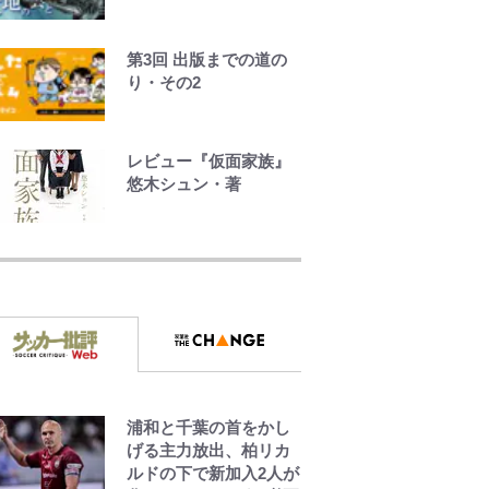
女はもう23歳
中居正広氏の被災地支
第3回 出版までの道の
援報道と消えない“芸能
り・その2
界復帰説”、なぜ代理人
弁護士が今も“窓口”に?
直撃に深まる“謎”
レビュー『仮面家族』
悠木シュン・著
えびめしの流儀
でっかい男になりたい
ゾ
浦和と千葉の首をかし
浅草は日本の心だゾ
げる主力放出、柏リカ
ルドの下で新加入2人が