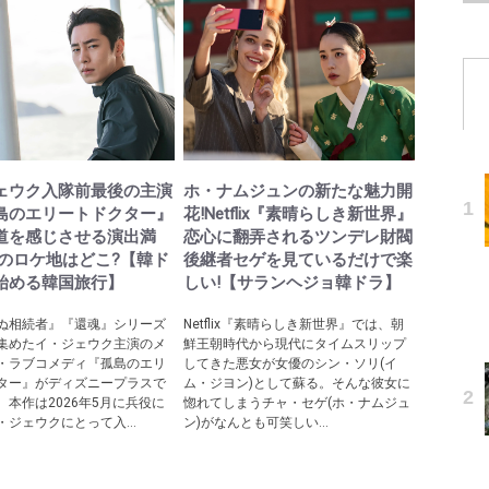
ェウク入隊前最後の主演
ホ・ナムジュンの新たな魅力開
島のエリートドクター』
花!Netflix『素晴らしき新世界』
道を感じさせる演出満
恋心に翻弄されるツンデレ財閥
際のロケ地はどこ?【韓ド
後継者セゲを見ているだけで楽
始める韓国旅行】
しい!【サランヘジョ韓ドラ】
ぬ相続者』『還魂』シリーズ
Netflix『素晴らしき新世界』では、朝
集めたイ・ジェウク主演のメ
鮮王朝時代から現代にタイムスリップ
・ラブコメディ『孤島のエリ
してきた悪女が女優のシン・ソリ(イ
ター』がディズニープラスで
ム・ジヨン)として蘇る。そんな彼女に
。本作は2026年5月に兵役に
惚れてしまうチャ・セゲ(ホ・ナムジュ
・ジェウクにとって入...
ン)がなんとも可笑しい...