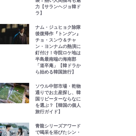
裂！熱い人間描写も魅
力【サランヘジョ韓ド
ラ】
ナム・ジュヒョク除隊
後復帰作『トングン』
チョ・スンウ＆チャ
ン・ヨンナムの熱演に
釘付け！寺院ロケ地は
半島最南端の海南郡
「道卒庵」【韓ドラか
ら始める韓国旅行】
ソウル中部市場・乾物
通りでお土産探し、韓
国リピーターならなに
を選ぶ？【韓国の個人
旅行ガイド】
青龍シリーズアワード
で喝采を浴びたシン・