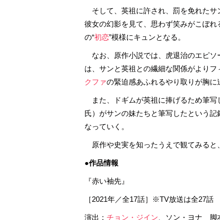
そして、英祖に許され、罰を免れたサ
彼女の幻影を見て、思わず笑みがこぼれ
の“
初恋
”模様にキュンとなる。
なお、原作小説では、虎退治のエピソ
は、サンと英祖との繊細な関係がよりフ
クファ
の緊迫感あふれるやり取りが胸に
また、ドギムが英祖に捧げるため筆写
氏）がサンの妹たちと筆写したという記
なっていく。
原作や史実を知ったうえで観てみると
●作品情報
『赤い袖先』
［2021年／全17話］※TV放送は全27
演出：
チョン・ジイン
、ソン・ヨナ 脚