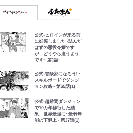
公式-ヒロインが来る前
に妊娠しました~詰んだ
はずの悪役令嬢です
が、どうやら違うよう
です~ 第1話
公式-冒険家になろう! ~
スキルボードでダンジ
ョン攻略~ 第65話(1)
公式-超難関ダンジョン
で10万年修行した結
果、世界最強に~最弱無
能の下剋上~ 第37話(1)
「自分の絵ごと、この
ジャンルはそろそろ終