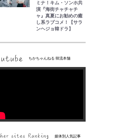
ミナ！キム・ソンホ共
演『海街チャチャチ
ャ』真夏にお勧めの癒
し系ラブコメ！【サラ
ンヘジョ韓ドラ】
ちかちゃんねる 韓流本舗
媒体別人気記事