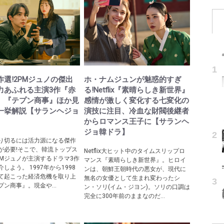
作選!2PMジュノの傑出
ホ・ナムジュンが魅惑的すぎ
力あふれる主演3作『赤
る!Netflix『素晴らしき新世界』
』『テプン商事』ほか見
感情が激しく変化する七変化の
一挙解説【サランヘジョ
演技に注目、冷血な財閥後継者
】
からロマンス王子に【サランヘ
ジョ韓ドラ】
り切るには活力源になる傑作
が必要!そこで、韓流トップス
Netflix大ヒット中のタイムスリップロ
PMジュノが主演するドラマ3作
マンス『素晴らしき新世界』。ヒロイ
しよう。 1997年から1998
ンは、朝鮮王朝時代の悪女が、現代に
て起こった経済危機を取り上
無名の女優として生まれ変わったシ
ン商事』。現金や...
ン・ソリ(イム・ジヨン)。ソリの口調は
完全に300年前のままなのだ...