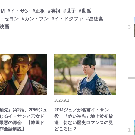
PM
#イ・サン
#正祖
#英祖
#世子
#世孫
イ・セヨン
#カン・フン
#イ・ドクファ
#昌徳宮
映画
7
2023.9.1
袖先』第2話、2PMジュ
2PMジュノが名君イ・サン
じるイ・サンと宮女ド
役！『赤い袖先』地上波初放
最悪の再会！【韓国ド
送、切ない歴史ロマンスの見
作全話解説】
どころは？