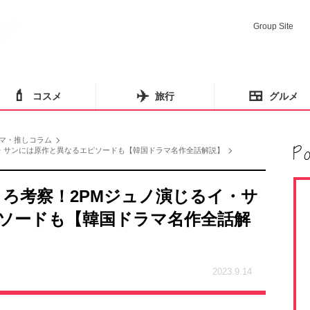
Group Site
💄
✈️
🍱
コスメ
旅行
グルメ
マ・推しコラム
イ・サンには原作と異なるエピソードも【韓国ドラマ名作全話解説】
ころ考察！2PMジュノ演じるイ・サ
ソードも【韓国ドラマ名作全話解
2023.9.14