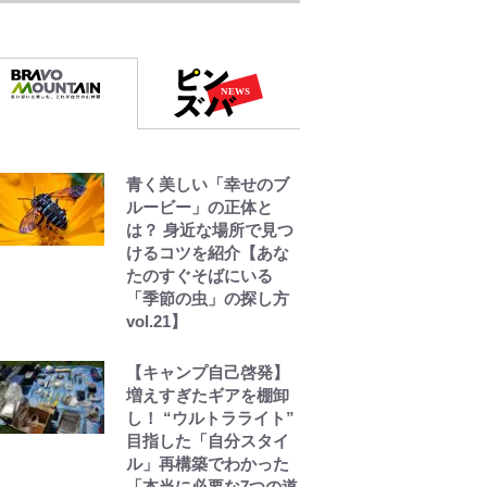
わりかな」江口寿史が
炎上を経て樋口毅宏に
語ったこと
1万円超えも「納得のク
オリティ」『この素晴
らしい世界に祝福
青く美しい「幸せのブ
を！』10万針以上の密
ルービー」の正体と
度で再現された“めぐみ
は？ 身近な場所で見つ
ん刺繍ワークシャツ”に
けるコツを紹介【あな
ファンも感動
たのすぐそばにいる
「季節の虫」の探し方
「カルチャーは引用の
vol.21】
歴史である」江口寿史
と樋口毅宏、“引用と継
【キャンプ自己啓発】
承”をめぐる対話
増えすぎたギアを棚卸
し！ “ウルトラライト”
目指した「自分スタイ
ル」再構築でわかった
「本当に必要な7つの道