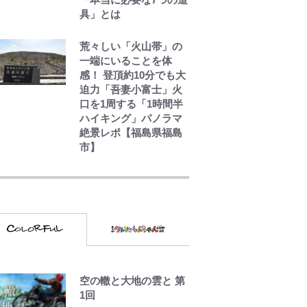
具」とは
荒々しい「火山帯」の
一端にいることを体
感！ 登頂約10分でも大
迫力「吾妻小富士」火
口を1周する「1時間半
ハイキング」パノラマ
絶景レポ【福島県福島
市】
千葉雄大、ほっそりイ
ケメン近影に「顔パン
パンだったのに」反
響 視聴者が想った激
変の納得理由
GLAY・TERU＆
PUFFY大貫亜美の“共
演”ショットに「夫婦で
空の轍と大地の雲と 第
写ってるの尊い」 長
1回