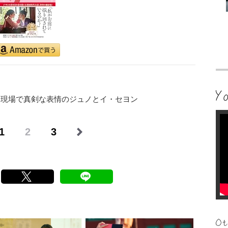
影現場で真剣な表情のジュノとイ・セヨン
1
2
3