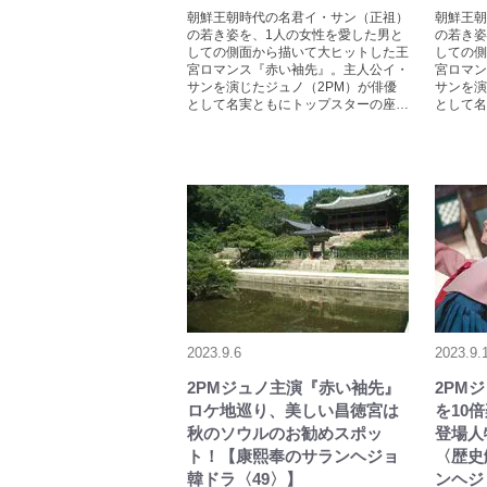
朝鮮王朝時代の名君イ・サン（正祖）
朝鮮王朝
の若き姿を、1人の女性を愛した男と
の若き姿
しての側面から描いて大ヒットした王
しての側
宮ロマンス『赤い袖先』。主人公イ・
宮ロマン
サンを演じたジュノ（2PM）が俳優
サンを演
として名実ともにトップスターの座…
として名
2023.9.6
2023.9.
2PMジュノ主演『赤い袖先』
2PM
ロケ地巡り、美しい昌徳宮は
を10
秋のソウルのお勧めスポッ
登場人
ト！【康熙奉のサランヘジョ
〈歴史
韓ドラ〈49〉】
ンヘジ