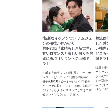
“斬新なイケメン”ホ・ナムジュ
韓流傑
ンの演技が神がかり
した魅
的!Netflix『素晴らしき新世界』
い袖先
甘いロマンスと激しい怒りを的
どころ
確に表現【サランヘジョ韓ド
韓ドラ
ラ】
猛暑を乗
エンタメ
Netflix『素晴らしき新世界』でホ・ナ
ターの2
ムジュンは、チャイル財閥の後継者一
を一挙紹介
番手のBOJEI(ビーオージェイ)代表チ
年にかけ
ャ・セゲに扮している。彼は、朝鮮王
げた『テプ
朝時代からタイムスリップしてきて女
優シン・ソリ(イム・ジヨン...