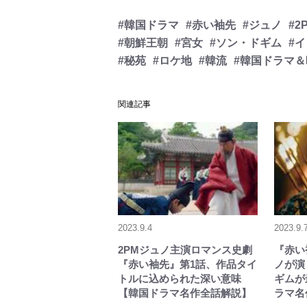
#韓国ドラマ
#赤い袖先
#ジュノ
#2
#朝鮮王朝
#宮女
#ソン・ドギム
#
#秘苑
#ロケ地
#韓流
#韓国ドラマ＆
関連記事
2023.9.4
2023.9.
2PMジュノ主演ロマンス史劇
『赤い
『赤い袖先』第1話、作品タイ
ノが演
トルに込められた深い意味
ギムが
【韓国ドラマ名作全話解説】
ラマ名