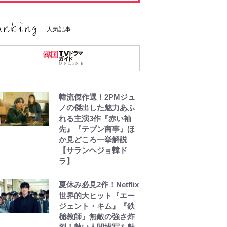
人気記事
韓流傑作選！2PMジュ
ノの傑出した魅力あふ
れる主演3作『赤い袖
先』『テプン商事』ほ
か見どころ一挙解説
【サランヘジョ韓ド
ラ】
夏休み必見2作！Netflix
世界的大ヒット『エー
ジェント・キム』『鉄
槌教師』無敵の強さ炸