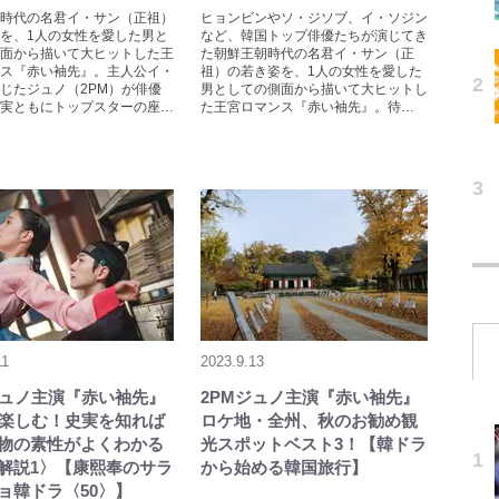
時代の名君イ・サン（正祖）
ヒョンビンやソ・ジソブ、イ・ソジン
を、1人の女性を愛した男と
など、韓国トップ俳優たちが演じてき
面から描いて大ヒットした王
た朝鮮王朝時代の名君イ・サン（正
ス『赤い袖先』。主人公イ・
祖）の若き姿を、1人の女性を愛した
じたジュノ（2PM）が俳優
男としての側面から描いて大ヒットし
実ともにトップスターの座…
た王宮ロマンス『赤い袖先』。待…
11
2023.9.13
ジュノ主演『赤い袖先』
2PMジュノ主演『赤い袖先』
倍楽しむ！史実を知れば
ロケ地・全州、秋のお勧め観
物の素性がよくわかる
光スポットベスト3！【韓ドラ
解説1〉【康熙奉のサラ
から始める韓国旅行】
ョ韓ドラ〈50〉】