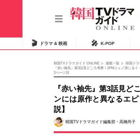
🎬
🎤
ドラマ & 映画
K-POP
韓国TVドラマガイド ONLINE
連載一覧
韓国ドラ
『赤い袖先』第3話見どころ考察！2PMジュノ演じる
2ページ目
『赤い袖先』第3話見ど
ンには原作と異なるエピ
説】
韓国TVドラマガイド編集部・高橋尚子