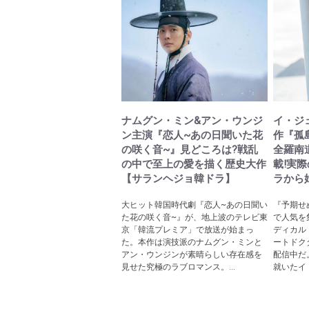
ナムグン・ミン&アン・ウンジ
イ・ジ
ン主演『恋人~あの日聞いた花
作『孤
の咲く音~』見どころは?戦乱
全羅南
の中で至上の愛を描く歴史大作
載!実
【サランヘジョ韓ドラ】
ラから
大ヒット韓国時代劇『恋人~あの日聞い
『予期せ
た花の咲く音~』が、地上波のテレビ東
で人気を
京「韓流プレミア」で放送が始まっ
ディカル
た。本作は演技派のナムグン・ミンと
ートドク
アン・ウンジンが素晴らしい存在感を
配信中だ
見せた究極のラブロマンス。...
就いたイ