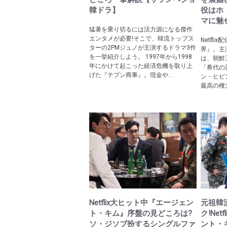
韓ドラ】
役はホ
マに魅
猛暑を乗り切るには活力源になる傑作
エンタメが必要!そこで、韓流トップス
Netfl
ターの2PMジュノが主演するドラマ3作
界』。主
を一挙紹介しよう。 1997年から1998
は、朝鮮
年にかけて起こった経済危機を取り上
「希代の
げた『テプン商事』。現金や...
ン・ヒビ
最高の権力
Netflix大ヒット中『エージェン
元祖韓
ト・キム』序盤の見どころは?
ク!Ne
ソ・ジソブ扮するシングルファ
ント・