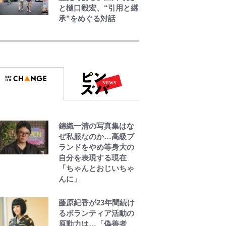
と樋口毅宏、“引用と継
承”をめぐる対話
えびめしの流儀
でっかい男になりたい
ゾ
浅草は日本の心だゾ
錦織一清の写真集はな
ぜ私服なのか…高級ブ
ランドをやめ等身大の
自分を表現する現在
「ちゃんとおじいちゃ
んに」
藤原紀香が23年間続け
るボランティア活動の
原動力は…「偽善者