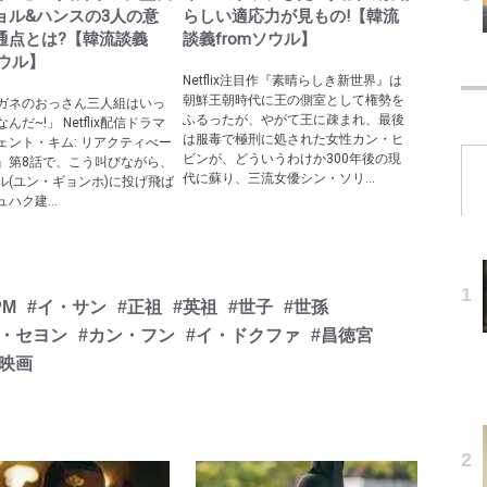
ョル&ハンスの3人の意
らしい適応力が見もの!【韓流
通点とは?【韓流談義
談義fromソウル】
ソウル】
Netflix注目作『素晴らしき新世界』は
朝鮮王朝時代に王の側室として権勢を
ガネのおっさん三人組はいっ
ふるったが、やがて王に疎まれ、最後
んだ~!」 Netflix配信ドラマ
は服毒で極刑に処された女性カン・ヒ
ェント・キム: リアクティべー
ビンが、どういうわけか300年後の現
』第8話で、こう叫びながら、
代に蘇り、三流女優シン・ソリ...
ル(ユン・ギョンホ)に投げ飛ば
ハク建...
PM
#イ・サン
#正祖
#英祖
#世子
#世孫
イ・セヨン
#カン・フン
#イ・ドクファ
#昌徳宮
映画