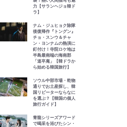
裂！熱い人間描写も魅
力【サランヘジョ韓ド
ラ】
ナム・ジュヒョク除隊
後復帰作『トングン』
チョ・スンウ＆チャ
ン・ヨンナムの熱演に
釘付け！寺院ロケ地は
半島最南端の海南郡
「道卒庵」【韓ドラか
ら始める韓国旅行】
ソウル中部市場・乾物
通りでお土産探し、韓
国リピーターならなに
を選ぶ？【韓国の個人
旅行ガイド】
青龍シリーズアワード
で喝采を浴びたシン・