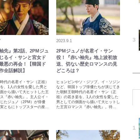
7
2023.9.1
袖先』第2話、2PMジュ
2PMジュノが名君イ・サン
じるイ・サンと宮女ド
役！『赤い袖先』地上波初放
最悪の再会！【韓国ド
送、切ない歴史ロマンスの見
作全話解説】
どころは？
時代の名君イ・サン（正祖）
ヒョンビンやソ・ジソブ、イ・ソジン
を、1人の女性を愛した男と
など、韓国トップ俳優たちが演じてき
面から描いて大ヒットした王
た朝鮮王朝時代の名君イ・サン（正
ス『赤い袖先』。主人公イ・
祖）の若き姿を、1人の女性を愛した
じたジュノ（2PM）が俳優
男としての側面から描いて大ヒットし
実ともにトップスターの座…
た王宮ロマンス『赤い袖先』。待…