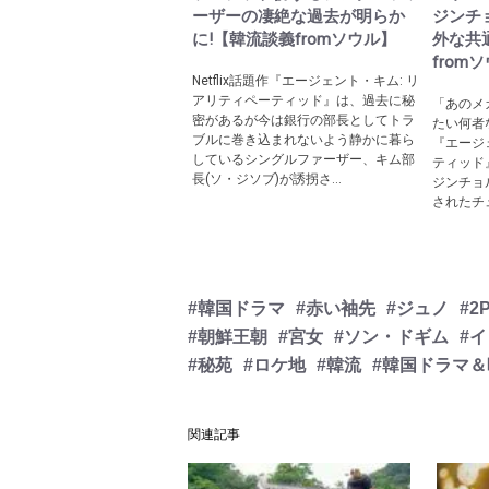
ーザーの凄絶な過去が明らか
ジンチ
に!【韓流談義fromソウル】
外な共
from
Netflix話題作『エージェント・キム: リ
アリティペーティッド』は、過去に秘
「あのメ
密があるが今は銀行の部長としてトラ
たい何者な
ブルに巻き込まれないよう静かに暮ら
『エージ
しているシングルファーザー、キム部
ティッド
長(ソ・ジソブ)が誘拐さ...
ジンチョ
されたチュ
#韓国ドラマ
#赤い袖先
#ジュノ
#2
#朝鮮王朝
#宮女
#ソン・ドギム
#
#秘苑
#ロケ地
#韓流
#韓国ドラマ＆
関連記事