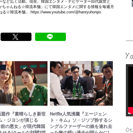
ーなど広く活動。現在、韓国エンタメ・ナビゲーター田代親世と
「ちかちゃんねる☆韓流本舗」にて韓国エンタメに関する情報を毎週月
ねる☆韓流本舗」:
https://www.youtube.com/@hanryuhonpo
lix話題作『素晴らしき新世
Netflix人気沸騰『エージェン
ム・ジヨンが演じる
ト・キム』ソ・ジソブ扮するシ
0年前の悪女」が現代韓国
ングルファーザーの娘を連れ去
させる!クールな財閥3世
った敵の暗い過去が明らかに!