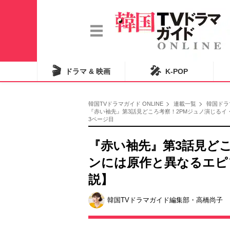
🎬
🎤
ドラマ & 映画
K-POP
韓国TVドラマガイド ONLINE
連載一覧
韓国ドラ
『赤い袖先』第3話見どころ考察！2PMジュノ演じる
3ページ目
『赤い袖先』第3話見ど
ンには原作と異なるエピ
説】
韓国TVドラマガイド編集部・高橋尚子