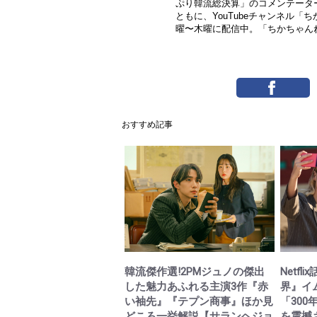
ぷり韓流総決算」のコメンテータ
ともに、YouTubeチャンネル
曜〜木曜に配信中。「ちかちゃん
おすすめ記事
韓流傑作選!2PMジュノの傑出
Netf
した魅力あふれる主演3作『赤
界』イ
い袖先』『テプン商事』ほか見
「30
どころ一挙解説【サランヘジョ
を震撼