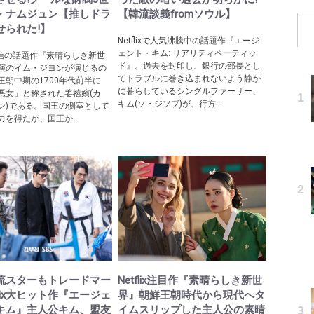
・ナムジュン【推しドラ
【韓流談義fromソウル】
せられた!】
Netflixで人気沸騰中の話題作『エージ
ェント・キム: リアリティペーティッ
ix配信の話題作『素晴らしき新世
ド』。過去を封印し、銀行の部長とし
演のイム・ジヨンが演じるの
てトラブルに巻き込まれないよう静か
王朝中期の1700年代前半に
に暮らしているシングルファーザー、
悪女」と称された姜禧嬪(カ
キム(ソ・ジソブ)が、行方...
ン)である。国王の側室として
を得たが、国王か...
流スターもトレードマー
Netflix注目作『素晴らしき新世
tflix大ヒット作『エージェ
界』朝鮮王朝時代から現代へタ
キム』主人公キム、盟友
イムスリップした主人公の素晴