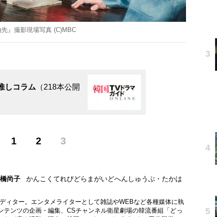
先』撮影現場写真 (C)MBC
推しコラム
（218本公開
1
2
3
高橋尚子
かんこくてれびどらまがいどへんしゅうぶ・たかは
エディター。エンタメライターとして雑誌やWEBなど各種媒体に執
ンテンツの企画・編集、CSチャンネル衛星劇場の韓流番組「どっ