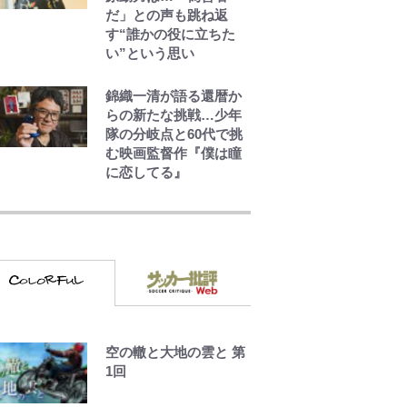
だ」との声も跳ね返
す“誰かの役に立ちた
い”という思い
錦織一清が語る還暦か
らの新たな挑戦…少年
隊の分岐点と60代で挑
む映画監督作『僕は瞳
に恋してる』
千葉雄大、ほっそりイ
ケメン近影に「顔パン
パンだったのに」反
響 視聴者が想った激
変の納得理由
GLAY・TERU＆
PUFFY大貫亜美の“共
演”ショットに「夫婦で
空の轍と大地の雲と 第
写ってるの尊い」 長
1回
女はもう23歳