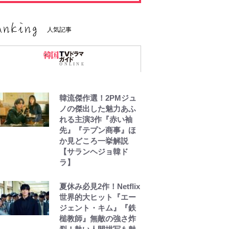
人気記事
韓流傑作選！2PMジュ
ノの傑出した魅力あふ
れる主演3作『赤い袖
先』『テプン商事』ほ
か見どころ一挙解説
【サランヘジョ韓ド
ラ】
夏休み必見2作！Netflix
世界的大ヒット『エー
ジェント・キム』『鉄
槌教師』無敵の強さ炸