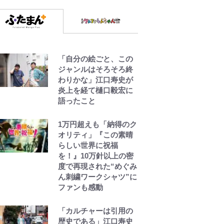
「自分の絵ごと、この
ジャンルはそろそろ終
わりかな」江口寿史が
炎上を経て樋口毅宏に
語ったこと
1万円超えも「納得のク
オリティ」『この素晴
らしい世界に祝福
を！』10万針以上の密
度で再現された“めぐみ
ん刺繍ワークシャツ”に
ファンも感動
「カルチャーは引用の
歴史である」江口寿史