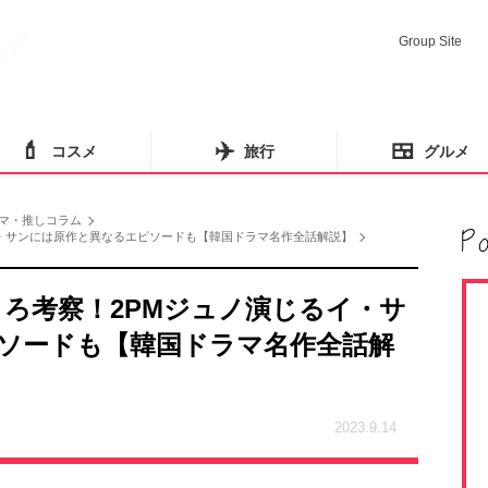
Group Site
💄
✈️
🍱
コスメ
旅行
グルメ
マ・推しコラム
イ・サンには原作と異なるエピソードも【韓国ドラマ名作全話解説】
ころ考察！2PMジュノ演じるイ・サ
ソードも【韓国ドラマ名作全話解
2023.9.14