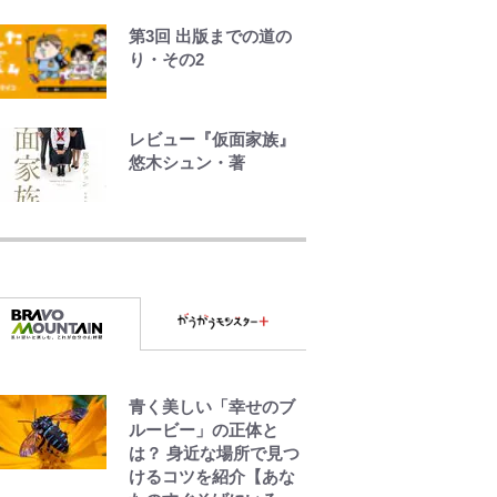
中居正広氏の被災地支
第3回 出版までの道の
援報道と消えない“芸能
り・その2
界復帰説”、なぜ代理人
弁護士が今も“窓口”に?
直撃に深まる“謎”
レビュー『仮面家族』
悠木シュン・著
浦和と千葉の首をかし
げる主力放出、柏リカ
ルドの下で新加入2人が
化ける！Jリーグに必要
な外国人選手は【Jリー
グ開幕｢初めての秋春
制｣の大激論】(4)
｢なんじゃこりゃああ
青く美しい「幸せのブ
あ！｣本田圭佑の古巣ミ
ルービー」の正体と
ラン、漆黒×蛍光レッド
は？ 身近な場所で見つ
の超絶クールな新サー
けるコツを紹介【あな