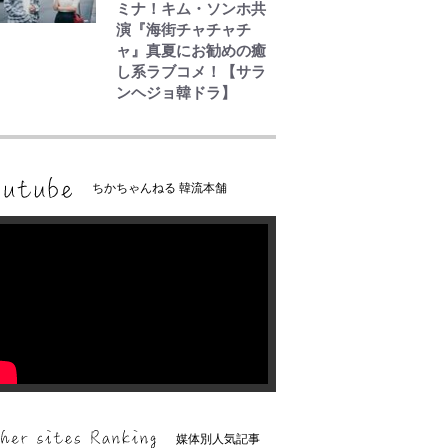
ミナ！キム・ソンホ共
演『海街チャチャチ
ャ』真夏にお勧めの癒
し系ラブコメ！【サラ
ンヘジョ韓ドラ】
ちかちゃんねる 韓流本舗
媒体別人気記事