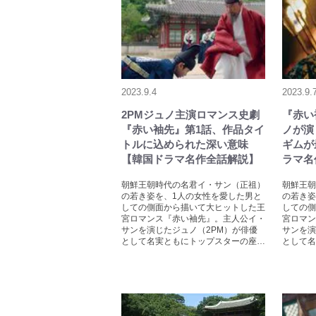
2023.9.4
2023.9.
2PMジュノ主演ロマンス史劇
『赤い
『赤い袖先』第1話、作品タイ
ノが演
トルに込められた深い意味
ギムが
【韓国ドラマ名作全話解説】
ラマ名
朝鮮王朝時代の名君イ・サン（正祖）
朝鮮王朝
の若き姿を、1人の女性を愛した男と
の若き姿
しての側面から描いて大ヒットした王
しての側
宮ロマンス『赤い袖先』。主人公イ・
宮ロマン
サンを演じたジュノ（2PM）が俳優
サンを演
として名実ともにトップスターの座…
として名