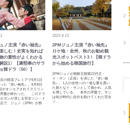
11
2023.9.13
ジュノ主演『赤い袖先』
2PMジュノ主演『赤い袖先』
倍楽しむ！史実を知れば
ロケ地・全州、秋のお勧め観
物の素性がよくわかる
光スポットベスト3！【韓ドラ
解説1〉【康熙奉のサラ
から始める韓国旅行】
ョ韓ドラ〈50〉】
2PMジュノが朝鮮王朝第22代王・
イ・サン（正祖）を演じた『赤い袖
京の韓流プレミアで9月1日
先』。1人の女性への一途な愛を貫い
った『赤い袖先』。9月8日
た新たなイ・サンとして描かれ、人気
話がオンエアされてスリリン
を博している。 本作の序盤で、サン
序盤が終わった。 このドラ
は幼少時代に自分を助けてくれた宮女
セヨンが演じる宮女ソン・ド
ソ…
点で、ジュノ（2PM）が扮