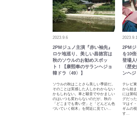
2023.9.6
2023.9.
2PMジュノ主演『赤い袖先』
2PM
ロケ地巡り、美しい昌徳宮は
を10
秋のソウルのお勧めスポッ
登場人
ト！【康熙奉のサランヘジョ
〈歴史
韓ドラ〈49〉】
ンヘジ
ソウルの秋はことさら美しい季節だ。
テレビ東
そのことは実感した人しかわからない
から始ま
かもしれない。車と騒音でやかましい
には第6
のはいつも変わらないのだが、秋の
グだった
「どこまでも青い空」と「どんどん色
マはイ・
づいていく樹木」を間近に見てい…
ギムの視
す…