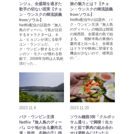
ンジュ、全盛期を過ぎた
旅の魅力とは？【チョ
歌手の切ない現実【チョ
ン・ウンスクの韓流談義
ン・ウンスクの韓流談義
fromソウル】
fromソウル】
Netflix配信中の話題作、パ
ク・ウンビン主演『無人島
Netflix配信の話題作『無人
のディーバ』の物語は韓国
島のディーバ』で私が注目
の南西部、全羅道の島で始
するキャラクターは、キ
まる。 朝鮮半島の東側の
ム・ヒョジンが演じる歌手
慶尚道と比べると、全羅道
ユン・ランジュだ。 パ
はドラマや映画に登場する
ク・ウンビン扮するヒロイ
機会が少ないので、標準語
ンのソ・モクハが憧れる歌
の「…
姫で、2008年当時は人気絶
頂だった…
2023.11.8
2023.11.20
パク・ウンビン主演
ソウル鐘路3街「クルポッ
Netflix『無人島のディー
サム通り」で満喫！生カ
バ』ロケ地がある慶尚北
キと茹で豚肉の組み合わ
道・尚州、名物の干し柿
せは酒飲みにぴったり