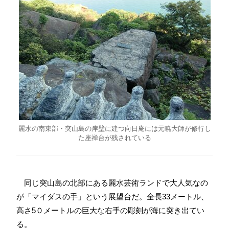
麗水の南東部・突山島の岸壁に建つ向日庵には元暁大師が修行し
た座禅台が残されている
同じ突山島の北部にある麗水芸術ランドで大人気なの
が「マイダスの手」という展望台だ。全長33メートル、
高さ5０メートルの巨大な右手の彫刻が海に突き出てい
る。