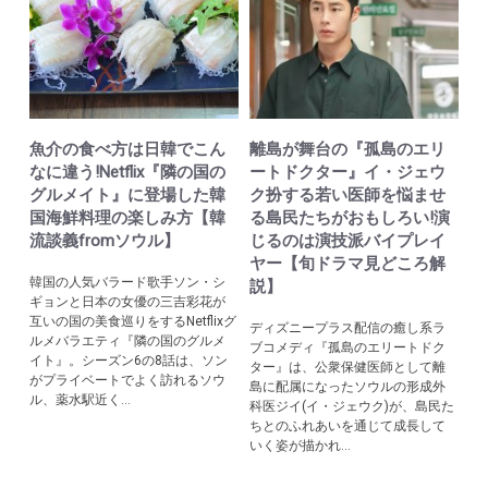
魚介の食べ方は日韓でこん
離島が舞台の『孤島のエリ
なに違う!Netflix『隣の国の
ートドクター』イ・ジェウ
グルメイト』に登場した韓
ク扮する若い医師を悩ませ
国海鮮料理の楽しみ方【韓
る島民たちがおもしろい!演
流談義fromソウル】
じるのは演技派バイプレイ
ヤー【旬ドラマ見どころ解
韓国の人気バラード歌手ソン・シ
説】
ギョンと日本の女優の三吉彩花が
互いの国の美食巡りをするNetflixグ
ディズニープラス配信の癒し系ラ
ルメバラエティ『隣の国のグルメ
ブコメディ『孤島のエリートドク
イト』。シーズン6の8話は、ソン
ター』は、公衆保健医師として離
がプライベートでよく訪れるソウ
島に配属になったソウルの形成外
ル、薬水駅近く...
科医ジイ(イ・ジェウク)が、島民た
ちとのふれあいを通じて成長して
いく姿が描かれ...