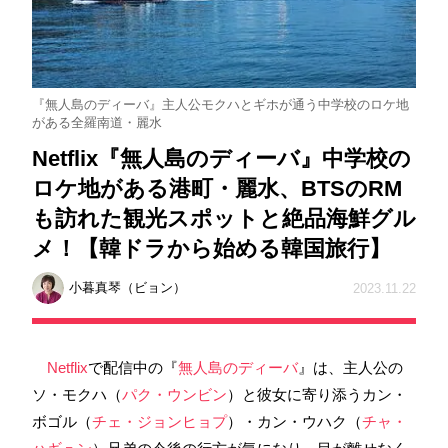
『無人島のディーバ』主人公モクハとギホが通う中学校のロケ地
がある全羅南道・麗水
Netflix『無人島のディーバ』中学校の
ロケ地がある港町・麗水、BTSのRM
も訪れた観光スポットと絶品海鮮グル
メ！【韓ドラから始める韓国旅行】
小暮真琴（ビョン）
2023.11.22
Netflix
で配信中の『
無人島のディーバ
』は、主人公の
ソ・モクハ（
パク・ウンビン
）と彼女に寄り添うカン・
ボゴル（
チェ・ジョンヒョプ
）・カン・ウハク（
チャ・