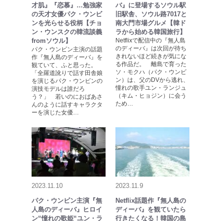
才肌』『恋慕』…勉強家
バ』に登場するソウル駅
の天才女優パク・ウンビ
旧駅舎、ソウル路7017と
ンを光らせる役柄【チョ
南大門市場グルメ【韓ド
ン・ウンスクの韓流談義
ラから始める韓国旅行】
fromソウル】
Netflixで配信中の『無人島
のディーバ』は次回が待ち
パク・ウンビン主演の話題
きれないほど続きが気にな
作『無人島のディーバ』を
る作品だ。 離島で育った
観ていて、ふと思った。
ソ・モクハ（パク・ウンビ
「全羅道訛りで話す田舎娘
ン）は、父のDVから逃れ、
を演じるパク・ウンビンの
憧れの歌手ユン・ランジュ
演技モデルは誰だろ
（キム・ヒョジン）に会う
う？」 若いのにおばあさ
ため…
んのように話すキャラクタ
ーを演じた女優…
2023.11.10
2023.11.9
パク・ウンビン主演『無
Netflix話題作『無人島の
人島のディーバ』ヒロイ
ディーバ』を観ていたら
ン“憧れの歌姫“ユン・ラ
行きたくなる！韓国の島