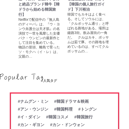
と絶品ブランド韓牛【韓
【韓国の個人旅行ガイ
ドラから始める韓国旅
ド】下川裕治
行】
韓国でもカキはよく食べ
る。そしてソウルには、
Netflixで配信中の『無人島
「クルポッサム通り」と呼
のディーバ』は、『ウ・ヨ
ばれる路地がある。場所は
ンウ弁護士は天才肌』の名
鐘路3街。飲み屋街の一角
演技で一世を風靡した女優
だ。 クルはカキ、ポッサ
パク・ウンビンの最新作と
ムは茹で豚。その路地を埋
して注目を集めている。
めているのは、すべてクル
物語の冒頭、離島で育った
ポッサムの…
ソ・モクハ（イ・レ）は、
父親の…
人気タグ
#ナムグン・ミン
#韓国ドラマ＆映画
#アン・ウンジン
#韓国料理
#トングン
#イ・ダイン
#韓国コスメ
#韓国旅行
#カン・ギヨン
#カン・ドンウォン