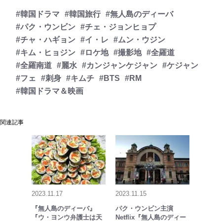
#韓国ドラマ
#韓国旅行
#無人島のディーバ
#パク・ウンビン
#チェ・ジョンヒョプ
#チャ・ハギョン
#イ・レ
#ムン・ウジン
#キム・ヒョジン
#ロケ地
#撮影地
#全羅道
#全羅南道
#麗水
#カンジャンケジャン
#ケジャン
#フェ
#刺身
#キムチ
#BTS
#RM
#韓国ドラマ＆映画
関連記事
2023.11.17
2023.11.15
『無人島のディーバ』
パク・ウンビン主演
『ウ・ヨンウ弁護士は天
Netflix『無人島のディー