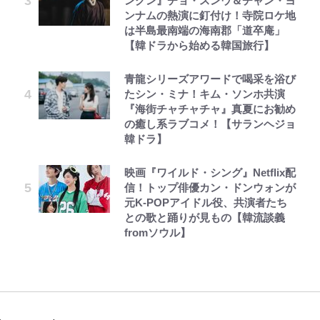
ングン』チョ・スンウ＆チャン・ヨ
ンナムの熱演に釘付け！寺院ロケ地
は半島最南端の海南郡「道卒庵」
【韓ドラから始める韓国旅行】
青龍シリーズアワードで喝采を浴び
たシン・ミナ！キム・ソンホ共演
『海街チャチャチャ』真夏にお勧め
の癒し系ラブコメ！【サランヘジョ
韓ドラ】
映画『ワイルド・シング』Netflix配
信！トップ俳優カン・ドンウォンが
元K-POPアイドル役、共演者たち
との歌と踊りが見もの【韓流談義
fromソウル】