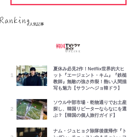
人気記事
夏休み必見2作！Netflix世界的大ヒ
ット『エージェント・キム』『鉄槌
教師』無敵の強さ炸裂！熱い人間描
写も魅力【サランヘジョ韓ドラ】
ソウル中部市場・乾物通りでお土産
探し、韓国リピーターならなにを選
ぶ？【韓国の個人旅行ガイド】
ナム・ジュヒョク除隊後復帰作『ト