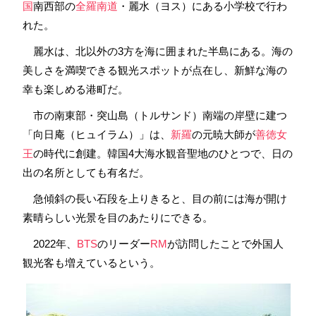
国
南西部の
全羅南道
・麗水（ヨス）にある小学校で行わ
れた。
麗水は、北以外の3方を海に囲まれた半島にある。海の
美しさを満喫できる観光スポットが点在し、新鮮な海の
幸も楽しめる港町だ。
市の南東部・突山島（トルサンド）南端の岸壁に建つ
「向日庵（ヒュイラム）」は、
新羅
の元暁大師が
善徳女
王
の時代に創建。韓国4大海水観音聖地のひとつで、日の
出の名所としても有名だ。
急傾斜の長い石段を上りきると、目の前には海が開け
素晴らしい光景を目のあたりにできる。
2022年、
BTS
のリーダー
RM
が訪問したことで外国人
観光客も増えているという。