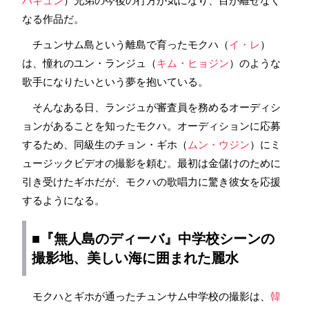
ハギュン
）兄弟の今後の行方が気になり、目が離せなく
なる作品だ。
チュンサム島という離島で育ったモクハ（
イ・レ
）
は、憧れのユン・ランジュ（
キム・ヒョジン
）のような
歌手になりたいという夢を抱いている。
そんなある日、ランジュが審査員を務めるオーディシ
ョンがあることを知ったモクハ。オーディションに応募
するため、同級生のチョン・ギホ（
ムン・ウジン
）にミ
ュージックビデオの撮影を頼む。最初は金儲けのために
引き受けたギホだが、モクハの歌唱力に驚き彼女を応援
するようになる。
■『無人島のディーバ』中学校シーンの
撮影地
、美しい海に囲まれた
麗水
モクハとギホが通ったチュンサム中学校の撮影は、
韓