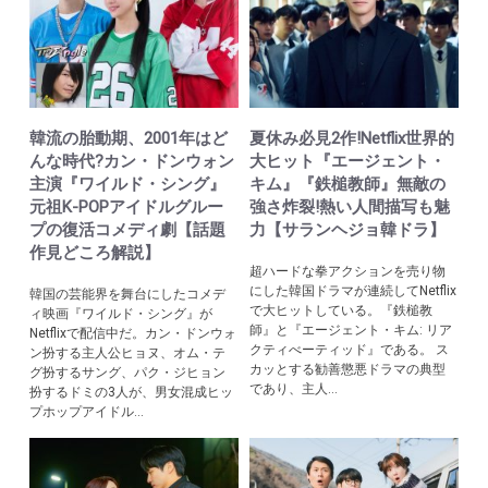
韓流の胎動期、2001年はど
夏休み必見2作!Netflix世界的
んな時代?カン・ドンウォン
大ヒット『エージェント・
主演『ワイルド・シング』
キム』『鉄槌教師』無敵の
元祖K-POPアイドルグルー
強さ炸裂!熱い人間描写も魅
プの復活コメディ劇【話題
力【サランヘジョ韓ドラ】
作見どころ解説】
超ハードな拳アクションを売り物
にした韓国ドラマが連続してNetflix
韓国の芸能界を舞台にしたコメデ
で大ヒットしている。『鉄槌教
ィ映画『ワイルド・シング』が
師』と『エージェント・キム: リア
Netflixで配信中だ。カン・ドンウォ
クティべーティッド』である。 ス
ン扮する主人公ヒョヌ、オム・テ
カッとする勧善懲悪ドラマの典型
グ扮するサング、パク・ジヒョン
であり、主人...
扮するドミの3人が、男女混成ヒッ
プホップアイドル...