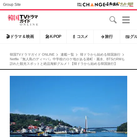
Group Site
🎬
ドラマ & 映画
🎤
K-POP
💄
コスメ
✈️
旅行
🍱
グ
韓国TVドラマガイド ONLINE
連載一覧
韓ドラから始める韓国旅行
Netflix『無人島のディーバ』中学校のロケ地がある港町・麗水、BTSのRMも
訪れた観光スポットと絶品海鮮グルメ！【韓ドラから始める韓国旅行】