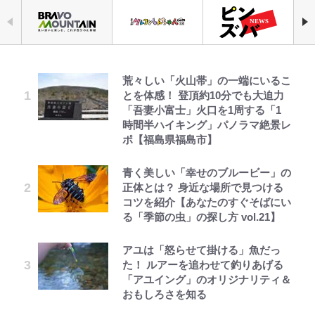
荒々しい「火山帯」の一端にいるこ
でっかい男になりたいゾ
千葉雄大、ほっそりイケメン近影に
錦織一清の写真集はなぜ私服なの
空の轍と大地の雲と 第1回
公式-ヒロインが来る前に妊娠しま
「自分の絵ごと、このジャンルはそ
浦和と千葉の首をかしげる主力放
とを体感！ 登頂約10分でも大迫力
「顔パンパンだったのに」反響 視
か…高級ブランドをやめ等身大の自
した~詰んだはずの悪役令嬢です
ろそろ終わりかな」江口寿史が炎上
出、柏リカルドの下で新加入2人が
「吾妻小富士」火口を1周する「1
聴者が想った激変の納得理由
分を表現する現在「ちゃんとおじい
が、どうやら違うようです~ 第1話
を経て樋口毅宏に語ったこと
化ける！Jリーグに必要な外国人選
時間半ハイキング」パノラマ絶景レ
ちゃんに」
手は【Jリーグ開幕｢初めての秋春
ポ【福島県福島市】
制｣の大激論】(4)
浅草は日本の心だゾ
GLAY・TERU＆PUFFY大貫亜美
第3回 出版までの道のり・その2
公式-婚約破棄されたのでお掃除メ
ファミマと『VIVANT』第2シーズ
錦織一清が語る還暦からの新たな挑
の“共演”ショットに「夫婦で写っ
イドになったら笑わない貴公子様に
ンのコラボがスタート！ “別班饅
青く美しい「幸せのブルービー」の
戦…少年隊の分岐点と60代で挑む
｢めーっちゃオシャじゃん｣中田英
てるの尊い」 長女はもう23歳
溺愛されました 第27話(3)
頭”や限定グッズ登場にファン感激
正体とは？ 身近な場所で見つける
映画監督作『僕は瞳に恋してる』
寿やトッティも愛した名門ローマ、
「これは買うしかない！」
コツを紹介【あなたのすぐそばにい
新アウェイユニが大評判！｢カッコ
ボーちゃんの一途な気持ちだゾ
オダウエダ植田、「2年半で56kg
レビュー『仮面家族』悠木シュン・
公式-だって、あなたが浮気をした
る「季節の虫」の探し方 vol.21】
いい｣｢好きなデザイン｣｢今年は2nd
藤原紀香が23年間続けるボランテ
「まだ2枚しか描けてないんだよね
増」130㎏ボディに驚きと心配 過
著
から 第9話(1)
買おうかな｣
ィア活動の原動力は…「偽善者だ」
ぇ」作家・樋口毅宏が問う、今再
去の「めちゃ美人」写真も再び
アユは「怒らせて掛ける」魚だっ
との声も跳ね返す“誰かの役に立ち
び、漫画に向かう江口寿史の現在地
た！ ルアーを追わせて釣りあげる
｢守り方かっこよすぎ｣上田綺世が
たい”という思い
「アユイング」のオリジナリティ＆
妻の“ワンオペ騒動”に家族写真で
おもしろさを知る
アンサー！ボールも嫁の炎上も収め
る“神対応”に新婚の板倉、久保、