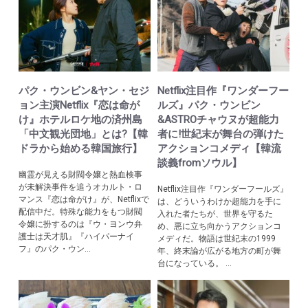
パク・ウンビン&ヤン・セジ
Netflix注目作『ワンダーフー
ョン主演Netflix『恋は命が
ルズ』パク・ウンビン
け』ホテルロケ地の済州島
&ASTROチャウヌが超能力
「中文観光団地」とは?【韓
者に!世紀末が舞台の弾けた
ドラから始める韓国旅行】
アクションコメディ【韓流
談義fromソウル】
幽霊が見える財閥令嬢と熱血検事
が未解決事件を追うオカルト・ロ
Netflix注目作『ワンダーフールズ』
マンス『恋は命がけ』が、Netflixで
は、どういうわけか超能力を手に
配信中だ。特殊な能力をもつ財閥
入れた者たちが、世界を守るた
令嬢に扮するのは『ウ・ヨンウ弁
め、悪に立ち向かうアクションコ
護士は天才肌』『ハイパーナイ
メディだ。物語は世紀末の1999
フ』のパク・ウン...
年、終末論が広がる地方の町が舞
台になっている。 ...