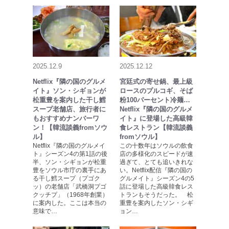
2025.12.9
2025.12.12
Netflix『隣の国のグルメ
宮廷式の寄せ鍋、最上級
イト』ソン・シギョンが
ロースのプルコギ、そば
松重豊を案内した干し鱈
粉100パーセント冷麺…
スープ老舗店、旅行者に
Netflix『隣の国のグルメ
もおすすめナンバーワ
イト』に登場した高級韓
ン！【韓流談義fromソウ
食レストラン【韓流談義
ル】
fromソウル】
Netflix『隣の国のグルメイ
この十数年はソウルの飲食
ト』シーズン4の第1話の後
店の多様化のスピードが速
半、ソン・シギョンが松重
過ぎて、とても追いきれな
豊をソウル市庁の裏手にあ
い。Netflix配信『隣の国の
る干し鱈スープ（プゴク
グルメイト』シーズン4の5
ッ）の老舗店「武橋洞プゴ
話に登場した高級韓食レス
クッチプ」（1968年創業）
トランもそうだった。 松
に案内した。ここは本当の
重豊を案内したソン・シギ
意味で…
ョン…