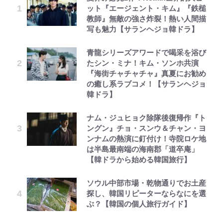
ット『エージェント・キム』『鉄槌
教師』無敵の強さ炸裂！熱い人間描
写も魅力【サランヘジョ韓ドラ】
青龍シリーズアワードで喝采を浴び
たシン・ミナ！キム・ソンホ共演
『海街チャチャチャ』真夏にお勧め
の癒し系ラブコメ！【サランヘジョ
韓ドラ】
ナム・ジュヒョク除隊後復帰作『ト
ングン』チョ・スンウ＆チャン・ヨ
ンナムの熱演に釘付け！寺院ロケ地
は半島最南端の海南郡「道卒庵」
【韓ドラから始める韓国旅行】
ソウル中部市場・乾物通りでお土産
探し、韓国リピーターならなにを選
ぶ？【韓国の個人旅行ガイド】