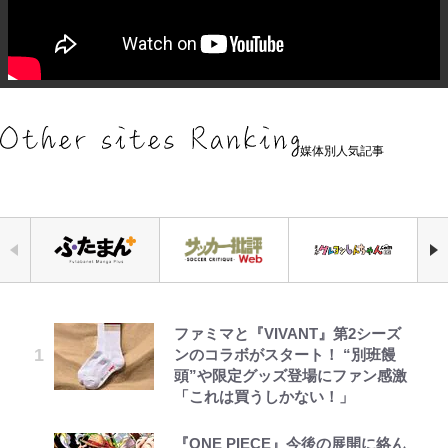
媒体別人気記事
ファミマと『VIVANT』第2シーズ
｢お土産最高すぎ笑｣｢どうやって入
浅草は日本の心だゾ
公式-ヒロインが来る前に妊娠しま
「危ない」「やめて」第1子妊娠中
荒々しい「火山帯」の一端にいるこ
空の轍と大地の雲と 第1回
元衆院議員・山尾志桜里が語る誹謗
ンのコラボがスタート！ “別班饅
手？｣ブライトン帰還の三笘薫、同
した~詰んだはずの悪役令嬢です
の田中みな実、ゴリゴリヒール着用
とを体感！ 登頂約10分でも大迫力
中傷動画…「計り知れない」切り抜
頭”や限定グッズ登場にファン感激
僚に“ポケカ”をプレゼント！｢薫の
が、どうやら違うようです~ 第1話
に心配の声…ザックリ衣装にも意見
「吾妻小富士」火口を1周する「1
き落選運動の影響と今語る「保育園
「これは買うしかない！」
笑顔見れてよかった｣｢大喜びのリ
続々
時間半ハイキング」パノラマ絶景レ
落ちた日本死ね」
ュテル可愛すぎ｣
ポ【福島県福島市】
とうちゃんが出世するゾ
公式-雑用付与術師が自分の最強に
第3回 出版までの道のり・その2
『ONE PIECE』今後の展開に絡ん
趣里「ショック」初めて語った“重
誹謗中傷も「『そうせざるを得ない
気付くまで 第56話(1)