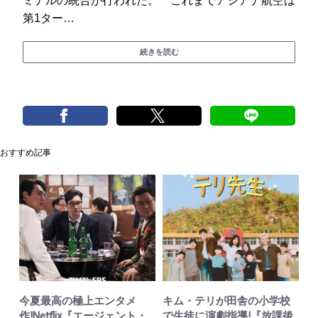
ミナルの統合が行われた。 これまでアシアナ航空は
第1ター…
続きを読む
おすすめ記事
今夏最高の極上エンタメ
キム・テリが田舎の小学校
作!Netflix『エージェント・
で生徒に演劇指導!『放課後