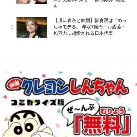
も
「アユイング」のオリジナリティ＆
「人生最大の決断」
つけたら即購入！」
全復活！“King”の帰還に｢チームか
レビュー『仮面家族』悠木シュン・
公式-転生したら平民でした。~生活
とうちゃんが出世するゾ
おもしろさを知る
ら大歓迎されてる｣｢元気な姿見れ
著
水準に耐えられないので貴族を目指
て…｣
【川口春奈と結婚】板倉滉は「めっ
誹謗中傷も「『そうせざるを得ない
南や和也だけじゃない！『タッチ』
します~ 第37話(2)
ちゃモテる」 年収7億円・お洒落・
【自転車】「若いときは登れたんだ
事情』がある」…山尾志桜里が
上杉達也の才能を「いち早く見出し
包容力…超愛される日本代表
けど……」 グラベルバイクで暑さ
SNSのバッシングにも向き合う理
た人物たち」
W杯クオーター制への大反発か、
に負けそうなヒルクライム、砂利道
由と独自メンタル術
FIFA会長を追い詰めた｢欧州のボイ
を疾走して少年時代を振り返る50
コット｣と再選の行方【FIFA3兆円
代の夏 長野県｜2026年
の野望と2度のオウンゴール、来年
3月の会長選】(3)