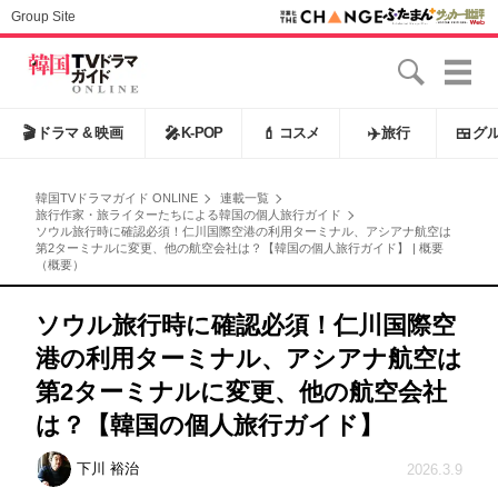
Group Site
🎬
ドラマ & 映画
🎤
K-POP
💄
コスメ
✈️
旅行
🍱
グ
韓国TVドラマガイド ONLINE
連載一覧
旅行作家・旅ライターたちによる韓国の個人旅行ガイド
ソウル旅行時に確認必須！仁川国際空港の利用ターミナル、アシアナ航空は
第2ターミナルに変更、他の航空会社は？【韓国の個人旅行ガイド】 | 概要
（概要）
ソウル旅行時に確認必須！仁川国際空
港の利用ターミナル、アシアナ航空は
第2ターミナルに変更、他の航空会社
は？【韓国の個人旅行ガイド】
下川 裕治
2026.3.9