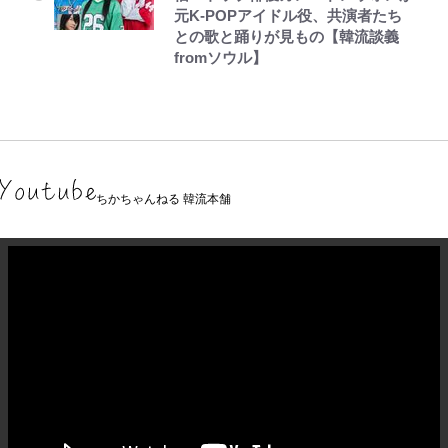
元K-POPアイドル役、共演者たち
との歌と踊りが見もの【韓流談義
fromソウル】
ちかちゃんねる 韓流本舗