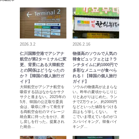
2026.3.2
2026.2.16
仁川国際空港でアシアナ
物価高のソウルで人気の
航空が第2ターミナルに変
韓食ビュッフェとは？ラ
更、背景にある大韓航空
ンチタイムに約1000円で
との関係はどうなったの
多彩なメニューが食べら
か？【韓国の個人旅行ガ
れる！【韓国の個人旅行
イド】
ガイド】
大韓航空がアシアナ航空を
ソウルの物価高が止まらな
吸収する話はなかなかサク
い。昨年の夏頃からじりじ
サクと進まない。2025年の
りとあがりはじめた。ラン
5月、韓国の公正取引委員
チで2万ウォン、約2000円
会は、吸収に伴って発生す
などといった値段をつける
る両航空会社のマイレージ
店はもう珍しくない。 そ
統合案に待ったをかけ、差
こでいま増えているのがコ
し戻しを行った。提案され
スパバイキング。韓食バイ
た統合…
キング…