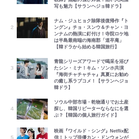
写も魅力【サランヘジョ韓ドラ】
ナム・ジュヒョク除隊後復帰作『ト
ングン』チョ・スンウ＆チャン・ヨ
ンナムの熱演に釘付け！寺院ロケ地
は半島最南端の海南郡「道卒庵」
【韓ドラから始める韓国旅行】
青龍シリーズアワードで喝采を浴び
たシン・ミナ！キム・ソンホ共演
『海街チャチャチャ』真夏にお勧め
の癒し系ラブコメ！【サランヘジョ
韓ドラ】
ソウル中部市場・乾物通りでお土産
探し、韓国リピーターならなにを選
ぶ？【韓国の個人旅行ガイド】
映画『ワイルド・シング』Netflix配
信！トップ俳優カン・ドンウォンが