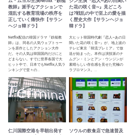
ム・ムヨル主演Netflix『鉄槌
ジン主演『恋人~あの日聞い
教師』派手なアクションで
た花の咲く音~』見どころ
混乱する教育現場の秩序を
は?戦乱の中で至上の愛を描
正していく痛快作【サラン
く歴史大作【サランヘジョ
ヘジョ韓ドラ】
韓ドラ】
Netflix配信の韓国ドラマ『鉄槌教
大ヒット韓国時代劇『恋人~あの日
師』は、同名の人気ウェブトゥー
聞いた花の咲く音~』が、地上波の
ンを原作としたアクション大作
テレビ東京「韓流プレミア」で放
だ。その人気は韓国国内だけにと
送が始まった。本作は演技派のナ
どまらない。すでに世界各国で大
ムグン・ミンとアン・ウンジンが
ヒット中で、日本でもNetflix人気ラ
素晴らしい存在感を見せた究極の
ンキングで堂々の...
ラブロマンス。...
仁川国際空港を早朝出発す
ソウルの飲食店で急速普及