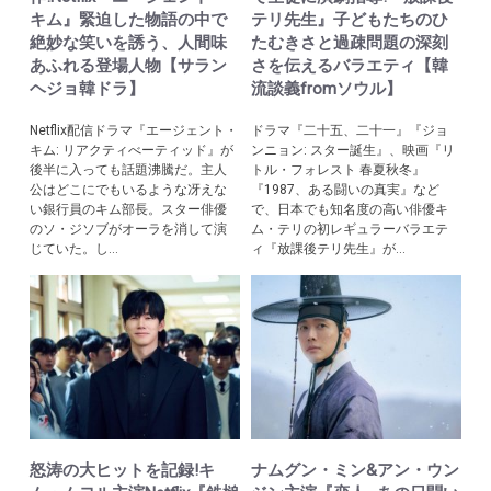
キム』緊迫した物語の中で
テリ先生』子どもたちのひ
絶妙な笑いを誘う、人間味
たむきさと過疎問題の深刻
あふれる登場人物【サラン
さを伝えるバラエティ【韓
ヘジョ韓ドラ】
流談義fromソウル】
Netflix配信ドラマ『エージェント・
ドラマ『二十五、二十一』『ジョ
キム: リアクティべーティッド』が
ンニョン: スター誕生』、映画『リ
後半に入っても話題沸騰だ。主人
トル・フォレスト 春夏秋冬』
公はどこにでもいるような冴えな
『1987、ある闘いの真実』など
い銀行員のキム部長。スター俳優
で、日本でも知名度の高い俳優キ
のソ・ジソブがオーラを消して演
ム・テリの初レギュラーバラエテ
じていた。し...
ィ『放課後テリ先生』が...
怒涛の大ヒットを記録!キ
ナムグン・ミン&アン・ウン