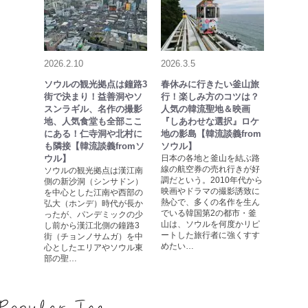
2026.2.10
2026.3.5
ソウルの観光拠点は鐘路3
春休みに行きたい釜山旅
街で決まり！益善洞やソ
行！楽しみ方のコツは？
スンラギル、名作の撮影
人気の韓流聖地＆映画
地、人気食堂も全部ここ
『しあわせな選択』ロケ
にある！仁寺洞や北村に
地の影島【韓流談義from
も隣接【韓流談義fromソ
ソウル】
ウル】
日本の各地と釜山を結ぶ路
線の航空券の売れ行きが好
ソウルの観光拠点は漢江南
調だという。2010年代から
側の新沙洞（シンサドン）
映画やドラマの撮影誘致に
を中心とした江南や西部の
熱心で、多くの名作を生ん
弘大（ホンデ）時代が長か
でいる韓国第2の都市・釜
ったが、パンデミックの少
山は、ソウルを何度かリピ
し前から漢江北側の鐘路3
ートした旅行者に強くすす
街（チョンノサムガ）を中
めたい…
心としたエリアやソウル東
部の聖…