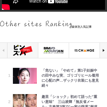
媒体別人気記事
「危ない」「やめて」第1子妊娠中
やってはいけない！「キャンプツー
元衆院議員・山尾志桜里が語る誹謗
『ONE PIECE』今後の展開に絡ん
空の轍と大地の雲と 第1回
公式-ヒロインが来る前に妊娠しま
｢お土産最高すぎ笑｣｢どうやって入
浅草は日本の心だゾ
の田中みな実、ゴリゴリヒール着用
リング」での「NGパッキング」7
中傷動画…「計り知れない」切り抜
できそうな「意味深な表紙連載」
した~詰んだはずの悪役令嬢です
手？｣ブライトン帰還の三笘薫、同
に心配の声…ザックリ衣装にも意見
選！ 安全＆快適につながる「荷物
き落選運動の影響と今語る「保育園
「神」エネルの月での展開に、元王
が、どうやら違うようです~ 第1話
僚に“ポケカ”をプレゼント！｢薫の
続々
の順序や位置」積載のコツとは？
落ちた日本死ね」
下七武海の謎めいた過去も…
笑顔見れてよかった｣｢大喜びのリ
「実体験レポ」
ュテル可愛すぎ｣
第3回 出版までの道のり・その2
公式-雑用付与術師が自分の最強に
ボンジュールでポンジュースだゾ
趣里「ショック」初めて語った“重
FRUITS ZIPPER鎮西寿々歌が語る
「BOSS×ポケモン30周年」第2弾
気付くまで 第56話(1)
い意味” 三山凌輝「無反省メー
アユは「怒らせて掛ける」魚だっ
『天才てれびくん』時代の学びと
コラボ実施！ 新商品「歴戦の微
｢モデルやってる｣｢かっけぇ｣三笘
ル」文春第2弾で“一家の限界”報道
た！ ルアーを追わせて釣りあげる
22歳でアイドルの道を切り拓いた
糖」や図鑑缶登場にファン歓喜「見
薫がブライトン新ユニのモデルで完