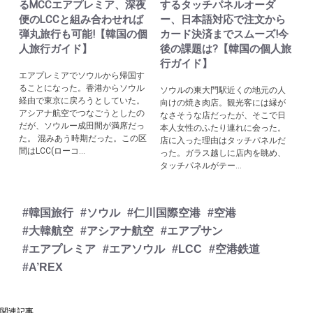
るMCCエアプレミア、深夜
するタッチパネルオーダ
便のLCCと組み合わせれば
ー、日本語対応で注文から
弾丸旅行も可能!【韓国の個
カード決済までスムーズ!今
人旅行ガイド】
後の課題は?【韓国の個人旅
行ガイド】
エアプレミアでソウルから帰国す
ることになった。香港からソウル
ソウルの東大門駅近くの地元の人
経由で東京に戻ろうとしていた。
向けの焼き肉店。観光客には縁が
アシアナ航空でつなごうとしたの
なさそうな店だったが、そこで日
だが、ソウルー成田間が満席だっ
本人女性のふたり連れに会った。
た。 混みあう時期だった。この区
店に入った理由はタッチパネルだ
間はLCC(ローコ...
った。ガラス越しに店内を眺め、
タッチパネルがテー...
#韓国旅行
#ソウル
#仁川国際空港
#空港
#大韓航空
#アシアナ航空
#エアプサン
#エアプレミア
#エアソウル
#LCC
#空港鉄道
#A’REX
関連記事