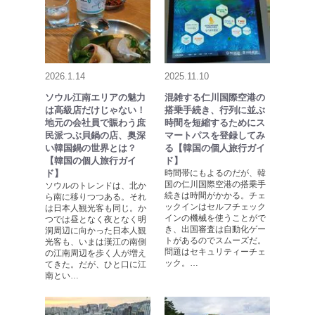
2026.1.14
2025.11.10
ソウル江南エリアの魅力
混雑する仁川国際空港の
は高級店だけじゃない！
搭乗手続き、行列に並ぶ
地元の会社員で賑わう庶
時間を短縮するためにス
民派つぶ貝鍋の店、奥深
マートパスを登録してみ
い韓国鍋の世界とは？
る【韓国の個人旅行ガイ
【韓国の個人旅行ガイ
ド】
ド】
時間帯にもよるのだが、韓
国の仁川国際空港の搭乗手
ソウルのトレンドは、北か
続きは時間がかかる。チェ
ら南に移りつつある。それ
ックインはセルフチェック
は日本人観光客も同じ。か
インの機械を使うことがで
つでは昼となく夜となく明
き、出国審査は自動化ゲー
洞周辺に向かった日本人観
トがあるのでスムーズだ。
光客も、いまは漢江の南側
問題はセキュリティーチェ
の江南周辺を歩く人が増え
ック。…
てきた。だが、ひと口に江
南とい…