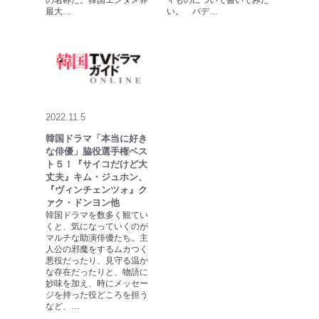
最大…
い。 バデ…
2022.11.5
韓国ドラマ「本当に好き
な俳優」脇役選手権ベス
ト５！『サイコだけど大
丈夫』キム・ジュホン、
『ヴィンチェンツォ』ク
ァク・ドンヨン他
韓国ドラマを数多く観てい
くと、気になっていくのが
マルチな助演俳優たち。主
人公の邪魔をするムカつく
悪役だったり、見守る温か
な存在だったりと、物語に
妙味を加え、時にメッセー
ジを持った役どころを担う
など、…