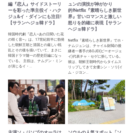
編『恋人』サイドストーリ
ュンの演技が神がかり
ーを彩った準主役イ・ハク
的!Netflix『素晴らしき新世
ジュ&イ・ダインにも注目!
界』甘いロマンスと激しい
【サランヘジョ韓ドラ】
怒りを的確に表現【サラン
ヘジョ韓ドラ】
韓国時代劇『恋人~あの日聞いた花
の咲く音~』は、17世紀前半に勃発
Netflix『素晴らしき新世界』でホ・
した朝鮮王朝と清国との厳しい戦
ナムジュンは、チャイル財閥の後
乱とその後を描いていて、まさに
継者一番手のBOJEI(ビーオージェ
韓国ドラマ随一の歴史巨編になっ
イ)代表チャ・セゲに扮している。
ている。 主役は、ナムグン・ミン
彼は、朝鮮王朝時代からタイムス
が演じるイ・...
リップしてきて女優シン・ソリ(イ
ム・ジヨン...
主演ソ・ジソブのオーラは
ソウルの人気スポット「ソ