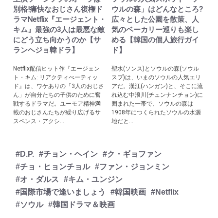
別格!痛快なおじさん復権ド
ウルの森」はどんなところ?
ラマNetflix『エージェント・
広々とした公園を散策、人
キム』最強の3人は最悪な敵
気のベーカリー巡りも楽し
にどう立ち向かうのか【サ
める【韓国の個人旅行ガイ
ランヘジョ韓ドラ】
ド】
Netflix配信ヒット作『エージェン
聖水(ソンス)とソウルの森(ソウル
ト・キム: リアクティべーティッ
スプ)は、いまのソウルの人気エリ
ド』は、ワケありの「3人のおじさ
アだ。漢江(ハンガン)と、そこに流
ん」が自分たちの子供のために奮
れ込む中浪川(チュンナンチョン)に
戦するドラマだ。ユーモア精神満
囲まれた一帯で、ソウルの森は
載のおじさんたちが繰り広げるサ
1908年につくられたソウルの水源
スペンス・アクシ...
地だと...
#D.P.
#チョン・ヘイン
#ク・ギョファン
#チョ・ヒョンチョル
#ファン・ジョンミン
#オ・ダルス
#キム・ユンジン
#国際市場で逢いましょう
#韓国映画
#Netflix
#ソウル
#韓国ドラマ＆映画