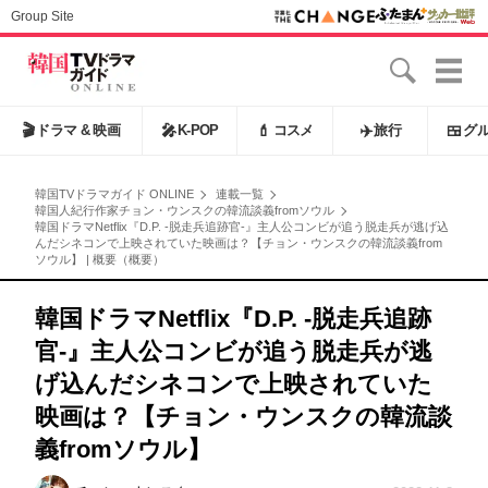
Group Site
🎬
ドラマ & 映画
🎤
K-POP
💄
コスメ
✈️
旅行
🍱
グ
韓国TVドラマガイド ONLINE
連載一覧
韓国人紀行作家チョン・ウンスクの韓流談義fromソウル
韓国ドラマNetflix『D.P. -脱走兵追跡官-』主人公コンビが追う脱走兵が逃げ込
んだシネコンで上映されていた映画は？【チョン・ウンスクの韓流談義from
ソウル】 | 概要（概要）
韓国ドラマNetflix『D.P. -脱走兵追跡
官-』主人公コンビが追う脱走兵が逃
げ込んだシネコンで上映されていた
映画は？【チョン・ウンスクの韓流談
義fromソウル】