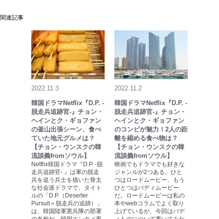
関連記事
2022.11.3
2022.11.2
韓国ドラマNetflix『D.P. -
韓国ドラマNetflix『D.P. -
脱走兵追跡官-』チョン・
脱走兵追跡官-』チョン・
ヘインとク・ギョファン
ヘインとク・ギョファン
の釜山出張シーン、食べ
のコンビが魅力！2人の距
ていた地元グルメは？
離を縮める食べ物は？
【チョン・ウンスクの韓
【チョン・ウンスクの韓
流談義fromソウル】
流談義fromソウル】
Netflix韓国ドラマ『D.P. -脱
映画でもドラマでも好きな
走兵追跡官- 』は軍の脱走
ジャンルが2つある。ひと
兵を追う兵士を描いた骨太
つはロードムービー、もう
な社会派ドラマで、タイト
ひとつはバディムービー
ルの「D.P.（Deserter
だ。ロードムービーは私の
Pursuit＝脱走兵の追跡）」
本やwebコラムでよく取り
は、韓国陸軍憲兵隊の部署
上げているが、今回はバデ
の名称だ。韓国エンタメ界
ィものについて書いてみた