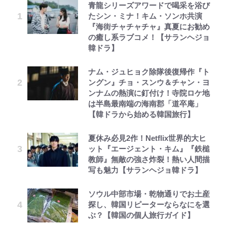
青龍シリーズアワードで喝采を浴び
たシン・ミナ！キム・ソンホ共演
『海街チャチャチャ』真夏にお勧め
の癒し系ラブコメ！【サランヘジョ
韓ドラ】
ナム・ジュヒョク除隊後復帰作『ト
ングン』チョ・スンウ＆チャン・ヨ
ンナムの熱演に釘付け！寺院ロケ地
は半島最南端の海南郡「道卒庵」
【韓ドラから始める韓国旅行】
夏休み必見2作！Netflix世界的大ヒ
ット『エージェント・キム』『鉄槌
教師』無敵の強さ炸裂！熱い人間描
写も魅力【サランヘジョ韓ドラ】
ソウル中部市場・乾物通りでお土産
探し、韓国リピーターならなにを選
ぶ？【韓国の個人旅行ガイド】