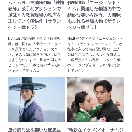
ム・ムヨル主演Netflix『鉄槌
作!Netflix『エージェント・
教師』派手なアクションで
キム』緊迫した物語の中で
混乱する教育現場の秩序を
絶妙な笑いを誘う、人間味
正していく痛快作【サラン
あふれる登場人物【サラン
ヘジョ韓ドラ】
ヘジョ韓ドラ】
Netflix配信の韓国ドラマ『鉄槌教
Netflix配信ドラマ『エージェント・
師』は、同名の人気ウェブトゥー
キム: リアクティべーティッド』が
ンを原作としたアクション大作
後半に入っても話題沸騰だ。主人
だ。その人気は韓国国内だけにと
公はどこにでもいるような冴えな
どまらない。すでに世界各国で大
い銀行員のキム部長。スター俳優
ヒット中で、日本でもNetflix人気ラ
のソ・ジソブがオーラを消して演
ンキングで堂々の...
じていた。し...
運命的な愛を描いた歴史巨
“斬新なイケメン”ホ・ナムジ