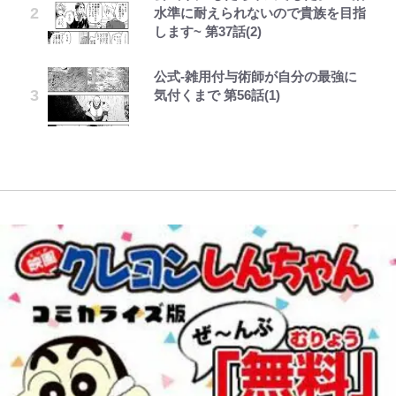
【川口春奈と結婚】板倉滉は「めっ
FRUITS ZIPPER鎮西寿々歌が語る
やってはいけない！「キャンプツー
『ONE PIECE』今後の展開に絡ん
水準に耐えられないので貴族を目指
ちゃモテる」 年収7億円・お洒落・
『天才てれびくん』時代の学びと
リング」での「NGパッキング」7
｢モデルやってる｣｢かっけぇ｣三笘
できそうな「意味深な表紙連載」
します~ 第37話(2)
包容力…超愛される日本代表
22歳でアイドルの道を切り拓いた
選！ 安全＆快適につながる「荷物
薫がブライトン新ユニのモデルで完
「神」エネルの月での展開に、元王
「人生最大の決断」
の順序や位置」積載のコツとは？
全復活！“King”の帰還に｢チームか
下七武海の謎めいた過去も…
公式-雑用付与術師が自分の最強に
ボーちゃんの一途な気持ちだゾ
レビュー『仮面家族』悠木シュン・
「実体験レポ」
ら大歓迎されてる｣｢元気な姿見れ
趣里「ショック」初めて語った“重
気付くまで 第56話(1)
著
て…｣
辛坊治郎の原点は「朝寝坊ができる
「BOSS×ポケモン30周年」第2弾
い意味” 三山凌輝「無反省メー
という理由」 読売テレビ入社から
【自転車】「若いときは登れたんだ
コラボ実施！ 新商品「歴戦の微
ル」文春第2弾で“一家の限界”報道
54歳での早期退職とラジオパーソ
けど……」 グラベルバイクで暑さ
W杯クオーター制への大反発か、
糖」や図鑑缶登場にファン歓喜「見
も
ナリティ転身までの軌跡
に負けそうなヒルクライム、砂利道
FIFA会長を追い詰めた｢欧州のボイ
つけたら即購入！」
を疾走して少年時代を振り返る50
コット｣と再選の行方【FIFA3兆円
代の夏 長野県｜2026年
の野望と2度のオウンゴール、来年
3月の会長選】(3)