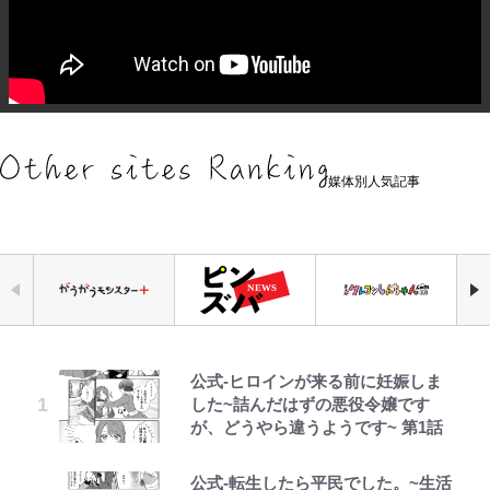
媒体別人気記事
公式-ヒロインが来る前に妊娠しま
「危ない」「やめて」第1子妊娠中
浅草は日本の心だゾ
元衆院議員・山尾志桜里が語る誹謗
アユは「怒らせて掛ける」魚だっ
空の轍と大地の雲と 第1回
｢お土産最高すぎ笑｣｢どうやって入
『ちいかわ』ファンの記憶に残る
した~詰んだはずの悪役令嬢です
の田中みな実、ゴリゴリヒール着用
中傷動画…「計り知れない」切り抜
た！ ルアーを追わせて釣りあげる
手？｣ブライトン帰還の三笘薫、同
「恐怖キャラ」の戦慄シーン 小さ
が、どうやら違うようです~ 第1話
に心配の声…ザックリ衣装にも意見
き落選運動の影響と今語る「保育園
「アユイング」のオリジナリティ＆
僚に“ポケカ”をプレゼント！｢薫の
くてかわいい世界なのに「見た目か
続々
落ちた日本死ね」
おもしろさを知る
笑顔見れてよかった｣｢大喜びのリ
らしてヤバイ…」
ュテル可愛すぎ｣
公式-転生したら平民でした。~生活
ボンジュールでポンジュースだゾ
第3回 出版までの道のり・その2