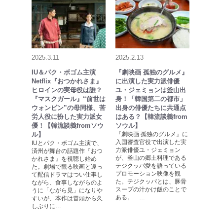
2025.3.11
2025.2.13
IU＆パク・ボゴム主演
『劇映画 孤独のグルメ』
Netflix『おつかれさま』
に出演した実力派俳優
ヒロインの実母役は誰？
ユ・ジェミョンは釜山出
『マスクガール』“前世は
身！「韓国第二の都市」
ウォンビン”の母同様、苦
出身の俳優たちに共通点
労人役に扮した実力派女
はある？【韓流談義from
優！【韓流談義fromソウ
ソウル】
ル】
『劇映画 孤独のグルメ』に
入国審査官役で出演した実
IUとパク・ボゴム主演で、
力派俳優ユ・ジェミョン
済州が舞台の話題作『おつ
が、釜山の郷土料理である
かれさま』を視聴し始め
テジクッパ愛を語っている
た。劇場で観る映画と違っ
プロモーション映像を観
て配信ドラマはつい仕事し
た。テジクッパとは、豚骨
ながら、食事しながらのよ
スープの汁かけ飯のことで
うに「ながら見」になりや
ある。 …
すいが、本作は冒頭から久
しぶりに…