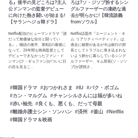
る』後半の見どころは?主人
ろは?ソ・ジソブ扮するシン
公ドンマンの監督デビュー
グルファーザーの凄絶な過
に向けた熱き闘いが始まる!
去が明らかに!【韓流談義
【サランヘジョ韓ドラ】
fromソウル】
Netflix配信のヒューマンドラマ『誰
Netflix話題作『エージェント・キ
だって無価値な自分と闘ってい
ム: リアリティペーティッド』は、
る』。物語の後半、第8話の最後に
過去に秘密があるが今は銀行の部
なって、20年間も映画監督として
長としてトラブルに巻き込まれな
デビューできなかったファン・ド
いよう静かに暮らしているシング
ンマン(ク・ギョファン)がついに日
ルファーザー、キム部長(ソ・ジソ
の目を見るこ...
ブ)が誘拐さ...
#韓国ドラマ
#おつかれさま
#IU
#パク・ボゴム
#カン・マルグム
#チャンシルさんには福が多いね
#赤い袖先
#良くも、悪くも、だって母親
#離婚弁護士シン・ソンハン
#済州
#釜山
#Netflix
#韓国ドラマ＆映画