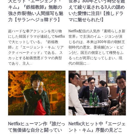
大ヒット『エージェント・
世界』300年という時空を超
キム』『鉄槌教師』無敵の
えて繰り返される3人の謎め
強さ炸裂!熱い人間描写も魅
いた愛憎に注目!【推しドラ
力【サランヘジョ韓ドラ】
マに魅せられた!】
超ハードな拳アクションを売り物
Netflix配信の人気作『素晴らしき新
にした韓国ドラマが連続してNetflix
世界』で主演のイム・ジヨンが演
で大ヒットしている。『鉄槌教
じるのは、本来は300年前の朝鮮王
師』と『エージェント・キム: リア
朝時代の悪女、姜禧嬪(カン・ヒビ
クティべーティッド』である。 ス
ン)だ。国王の側室として権勢をふ
カッとする勧善懲悪ドラマの典型
るったが死罪になってしまい、現
であり、主人...
代の韓国に...
Netflixヒューマン作『誰だっ
Netflix大ヒット中『エージェ
て無価値な自分と闘ってい
ント・キム』序盤の見どこ