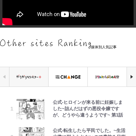
媒体別人気記事
公式-ヒロインが来る前に妊娠しま
元衆院議員・山尾志桜里が語る誹謗
浅草は日本の心だゾ
「危ない」「やめて」第1子妊娠中
｢お土産最高すぎ笑｣｢どうやって入
アユは「怒らせて掛ける」魚だっ
『ちいかわ』ファンの記憶に残る
空の轍と大地の雲と 第1回
した~詰んだはずの悪役令嬢です
中傷動画…「計り知れない」切り抜
の田中みな実、ゴリゴリヒール着用
手？｣ブライトン帰還の三笘薫、同
た！ ルアーを追わせて釣りあげる
「恐怖キャラ」の戦慄シーン 小さ
が、どうやら違うようです~ 第1話
き落選運動の影響と今語る「保育園
に心配の声…ザックリ衣装にも意見
僚に“ポケカ”をプレゼント！｢薫の
「アユイング」のオリジナリティ＆
くてかわいい世界なのに「見た目か
落ちた日本死ね」
続々
笑顔見れてよかった｣｢大喜びのリ
おもしろさを知る
らしてヤバイ…」
ュテル可愛すぎ｣
公式-転生したら平民でした。~生活
ボンジュールでポンジュースだゾ
第3回 出版までの道のり・その2
FRUITS ZIPPER鎮西寿々歌が語る
【川口春奈と結婚】板倉滉は「めっ
やってはいけない！「キャンプツー
「BOSS×ポケモン30周年」第2弾