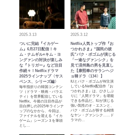
2025.3.13
2025.3.12
ついに完結『イカゲー
Netflix人気トップ作『お
ム』6月27日配信！キ
つかれさま』“国民の彼
ム・ナムギル×キム・ヨ
氏”パク・ボゴムが演じる
ングァンの対決が楽しみ
「一途なグァンシク」を
な『トリガー』など注目
見て済州島の男を見直し
作続々！Netflixドラマ
た【康熙奉のサランヘジ
2025ラインナップ〈サス
ョ韓ドラ〈134〉】
ペンス、シリーズ編〉
IUとパク・ボゴムがW主演
しているNetflix配信作『お
毎年指折りの韓国コンテン
つかれさま』は、ひさしぶ
ツ（ドラマ・映画・バラエ
りに「人間ドラマ」を堪能
ティ）を世界配信している
できる作品だ。IUが演じる
Netflix。今後の注目作品が
強い気性のオ・エスンと、
目白押しの2025年ラインナ
パク・ボゴムが扮する純情
ップのなかから、今回は、
なヤン・グァンシク……ド
ファイナルを迎える『イカ
ラマの…
ゲーム』シーズン３を筆頭
とし…