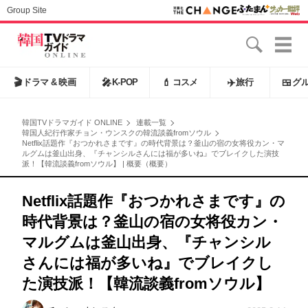
Group Site
🎬
ドラマ & 映画
🎤
K-POP
💄
コスメ
✈️
旅行
🍱
グ
韓国TVドラマガイド ONLINE
連載一覧
韓国人紀行作家チョン・ウンスクの韓流談義fromソウル
Netflix話題作『おつかれさまです』の時代背景は？釜山の宿の女将役カン・マ
ルグムは釜山出身、『チャンシルさんには福が多いね』でブレイクした演技
派！【韓流談義fromソウル】 | 概要（概要）
Netflix話題作『おつかれさまです』の
時代背景は？釜山の宿の女将役カン・
マルグムは釜山出身、『チャンシル
さんには福が多いね』でブレイクし
た演技派！【韓流談義fromソウル】