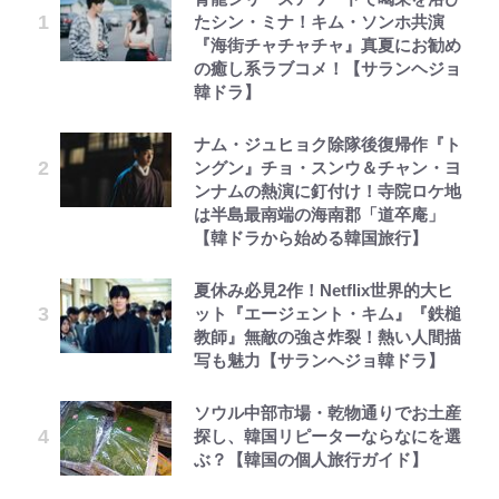
たシン・ミナ！キム・ソンホ共演
『海街チャチャチャ』真夏にお勧め
の癒し系ラブコメ！【サランヘジョ
韓ドラ】
ナム・ジュヒョク除隊後復帰作『ト
ングン』チョ・スンウ＆チャン・ヨ
ンナムの熱演に釘付け！寺院ロケ地
は半島最南端の海南郡「道卒庵」
【韓ドラから始める韓国旅行】
夏休み必見2作！Netflix世界的大ヒ
ット『エージェント・キム』『鉄槌
教師』無敵の強さ炸裂！熱い人間描
写も魅力【サランヘジョ韓ドラ】
ソウル中部市場・乾物通りでお土産
探し、韓国リピーターならなにを選
ぶ？【韓国の個人旅行ガイド】