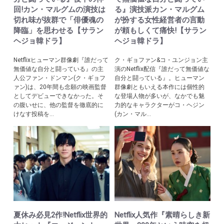
回!カン・マルグムの演技は
る』演技派カン・マルグム
切れ味が抜群で「俳優魂の
が扮する女性経営者の言動
降臨」を思わせる【サラン
が頼もしくて痛快!【サラン
ヘジョ韓ドラ】
ヘジョ韓ドラ】
Netflixヒューマン群像劇『誰だって
ク・ギョファン&コ・ユンジョン主
無価値な自分と闘っている』の主
演のNetflix配信『誰だって無価値な
人公ファン・ドンマン(ク・ギョフ
自分と闘っている』。ヒューマン
ァン)は、20年間も念願の映画監督
群像劇ともいえる本作には個性的
としてデビューできなかった。そ
な登場人物が多いが、なかでも魅
の腹いせに、他の監督を徹底的に
力的なキャラクターがコ・ヘジン
けなす投稿を...
(カン・マル...
夏休み必見2作!Netflix世界的
Netflix人気作『素晴らしき新