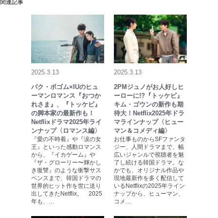
関連記事
2025.3.13
2025.3.13
パク・ボゴム×IUのヒュ
2PMジュノがお人好しヒ
ーマンロマンス『おつか
ーローに!?『トッケビ』
れさま』、『トッケビ』
キム・ゴウンの新作も期
の脚本家の最新作も！
待大！Netflix2025年ドラ
Netflixドラマ2025年ライ
マラインナップ〈ヒュー
ンナップ〈ロマンス編〉
マン＆コメディ編〉
『愛の不時着』や『涙の女
お仕事ものからSFファンタ
王』といった感動ロマンス
ジー、人間ドラマまで、幅
から、『イカゲーム』や
広いジャンルで視聴者を魅
『ザ・グローリー〜輝かし
了し続ける韓国ドラマ。な
き復讐』のような衝撃サス
かでも、オリジナル作品や
ペンスまで、韓国ドラマの
現地最新作を多く配信して
世界的ヒット作を世に送り
いるNetflixの2025年ライン
出してきたNetflix。 2025
ナップから、ヒューマン、
年も、…
コメ…