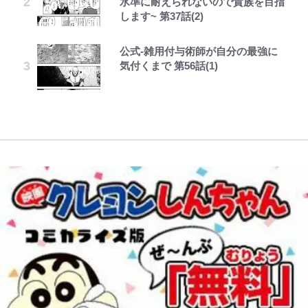
水準に耐えられないので貴族を目指
『天才てれびくん』時代の学びと
ちゃモテる」 年収7億円・お洒落・
｢モデルやってる｣｢かっけぇ｣三笘
リング」での「NGパッキング」7
コラボ実施！ 新商品「歴戦の微
します~ 第37話(2)
22歳でアイドルの道を切り拓いた
包容力…超愛される日本代表
薫がブライトン新ユニのモデルで完
選！ 安全＆快適につながる「荷物
糖」や図鑑缶登場にファン歓喜「見
「人生最大の決断」
全復活！“King”の帰還に｢チームか
の順序や位置」積載のコツとは？
つけたら即購入！」
公式-雑用付与術師が自分の最強に
とうちゃんが出世するゾ
レビュー『仮面家族』悠木シュン・
ら大歓迎されてる｣｢元気な姿見れ
「実体験レポ」
趣里「ショック」初めて語った“重
気付くまで 第56話(1)
著
て…｣
辛坊治郎の原点は「朝寝坊ができる
放送40周年『機動戦士ガンダム
い意味” 三山凌輝「無反省メー
という理由」 読売テレビ入社から
【自転車】「若いときは登れたんだ
ZZ』いまだ語り継がれる「伝説の
ル」文春第2弾で“一家の限界”報道
54歳での早期退職とラジオパーソ
W杯クオーター制への大反発か、
けど……」 グラベルバイクで暑さ
トンデモシーン」 「Zザク」に
も
ナリティ転身までの軌跡
FIFA会長を追い詰めた｢欧州のボイ
に負けそうなヒルクライム、砂利道
「謎の光」も…
コット｣と再選の行方【FIFA3兆円
を疾走して少年時代を振り返る50
の野望と2度のオウンゴール、来年
代の夏 長野県｜2026年
3月の会長選】(3)