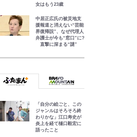
女はもう23歳
ンサー！ボールも嫁の
炎上も収める“神対
応”に新婚の板倉、久
中居正広氏の被災地支
保、長友夫妻も続々エ
援報道と消えない“芸能
ール！
界復帰説”、なぜ代理人
弁護士が今も“窓口”に?
直撃に深まる“謎”
公式-ヒロインが来る前
に妊娠しました~詰んだ
はずの悪役令嬢です
が、どうやら違うよう
です~ 第1話
公式-冒険家になろう! ~
スキルボードでダンジ
ョン攻略~ 第65話(1)
「自分の絵ごと、この
ジャンルはそろそろ終
わりかな」江口寿史が
公式-超難関ダンジョン
炎上を経て樋口毅宏に
で10万年修行した結
語ったこと
果、世界最強に~最弱無