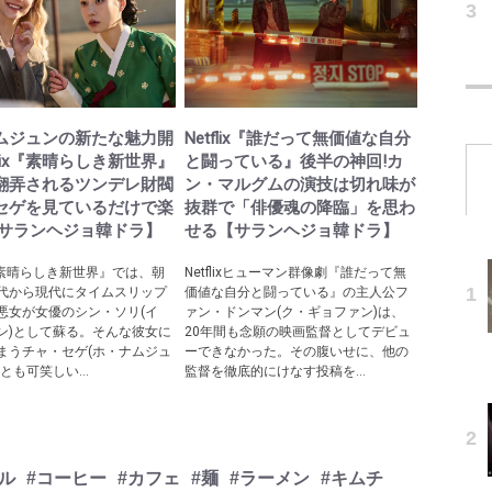
ムジュンの新たな魅力開
Netflix『誰だって無価値な自分
tflix『素晴らしき新世界』
と闘っている』後半の神回!カ
翻弄されるツンデレ財閥
ン・マルグムの演技は切れ味が
セゲを見ているだけで楽
抜群で「俳優魂の降臨」を思わ
【サランヘジョ韓ドラ】
せる【サランヘジョ韓ドラ】
ix『素晴らしき新世界』では、朝
Netflixヒューマン群像劇『誰だって無
代から現代にタイムスリップ
価値な自分と闘っている』の主人公フ
悪女が女優のシン・ソリ(イ
ァン・ドンマン(ク・ギョファン)は、
ン)として蘇る。そんな彼女に
20年間も念願の映画監督としてデビュ
まうチャ・セゲ(ホ・ナムジュ
ーできなかった。その腹いせに、他の
とも可笑しい...
監督を徹底的にけなす投稿を...
ル
#コーヒー
#カフェ
#麺
#ラーメン
#キムチ