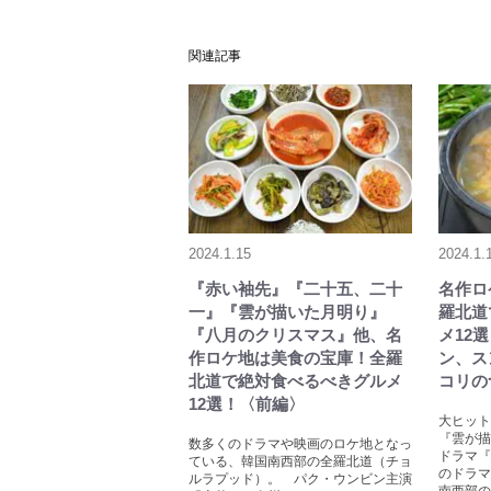
関連記事
2024.1.15
2024.1.
『赤い袖先』『二十五、二十
名作ロ
一』『雲が描いた月明り』
羅北道
『八月のクリスマス』他、名
メ12
作ロケ地は美食の宝庫！全羅
ン、ス
北道で絶対食べるべきグルメ
コリの
12選！〈前編〉
大ヒット
『雲が描
数多くのドラマや映画のロケ地となっ
ドラマ『
ている、韓国南西部の全羅北道（チョ
のドラマ
ルラプッド）。 パク・ウンビン主演