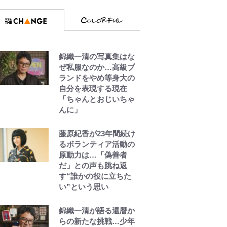
錦織一清の写真集はな
ぜ私服なのか…高級ブ
ランドをやめ等身大の
自分を表現する現在
「ちゃんとおじいちゃ
んに」
藤原紀香が23年間続け
るボランティア活動の
原動力は…「偽善者
だ」との声も跳ね返
す“誰かの役に立ちた
い”という思い
錦織一清が語る還暦か
らの新たな挑戦…少年