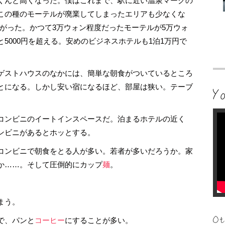
くんと高くなった。僕はこれまで、駅に近い温泉マークの
この種のモーテルが廃業してしまったエリアも少なくな
あがった。かつて3万ウォン程度だったモーテルが5万ウォ
5000円を超える。安めのビジネスホテルも1泊1万円で
ゲストハウスのなかには、簡単な朝食がついているところ
とになる。しかし安い宿になるほど、部屋は狭い。テーブ
コンビニのイートインスペースだ。泊まるホテルの近く
ンビニがあるとホッとする。
コンビニで朝食をとる人が多い。若者が多いだろうか。家
か……。そして圧倒的にカップ
麺
。
まう。
で、パンと
コーヒー
にすることが多い。