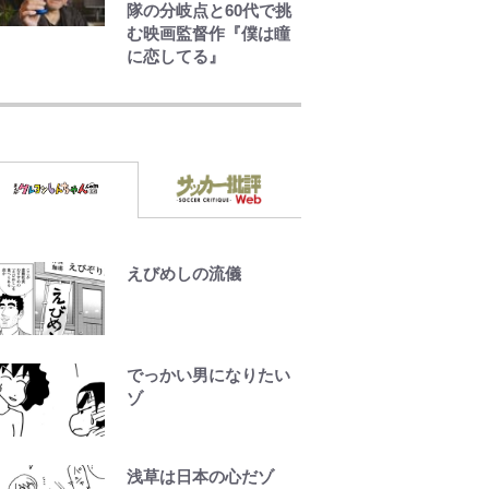
隊の分岐点と60代で挑
む映画監督作『僕は瞳
に恋してる』
空の轍と大地の雲と 第
1回
第3回 出版までの道の
り・その2
えびめしの流儀
レビュー『仮面家族』
悠木シュン・著
でっかい男になりたい
ゾ
浅草は日本の心だゾ