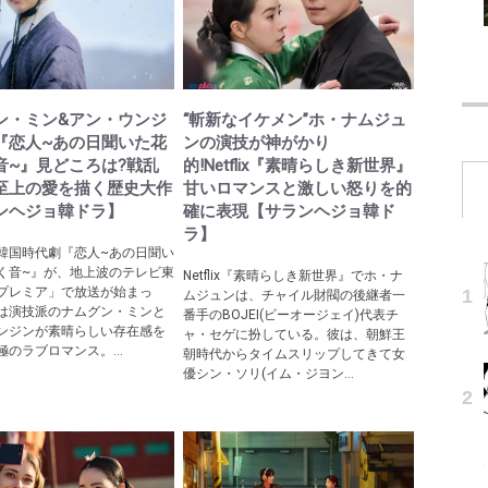
ン・ミン&アン・ウンジ
“斬新なイケメン”ホ・ナムジュ
『恋人~あの日聞いた花
ンの演技が神がかり
音~』見どころは?戦乱
的!Netflix『素晴らしき新世界』
至上の愛を描く歴史大作
甘いロマンスと激しい怒りを的
ンヘジョ韓ドラ】
確に表現【サランヘジョ韓ド
ラ】
韓国時代劇『恋人~あの日聞い
く音~』が、地上波のテレビ東
Netflix『素晴らしき新世界』でホ・ナ
プレミア」で放送が始まっ
ムジュンは、チャイル財閥の後継者一
は演技派のナムグン・ミンと
番手のBOJEI(ビーオージェイ)代表チ
ンジンが素晴らしい存在感を
ャ・セゲに扮している。彼は、朝鮮王
のラブロマンス。...
朝時代からタイムスリップしてきて女
優シン・ソリ(イム・ジヨン...