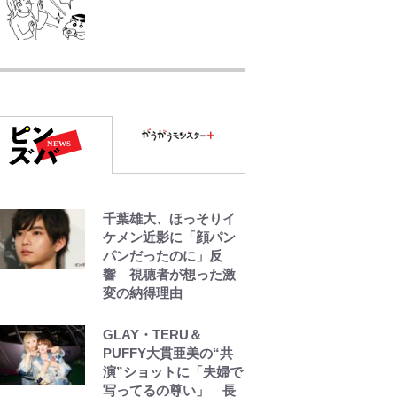
浦和と千葉の首をかし
げる主力放出、柏リカ
ルドの下で新加入2人が
化ける！Jリーグに必要
な外国人選手は【Jリー
グ開幕｢初めての秋春
制｣の大激論】(4)
｢なんじゃこりゃああ
千葉雄大、ほっそりイ
あ！｣本田圭佑の古巣ミ
ケメン近影に「顔パン
ラン、漆黒×蛍光レッド
パンだったのに」反
の超絶クールな新サー
響 視聴者が想った激
ドユニに世界が熱狂｢サ
変の納得理由
ードなのにズルい｣｢こ
りゃかっけえわ｣
GLAY・TERU＆
PUFFY大貫亜美の“共
｢守り方かっこよすぎ｣
演”ショットに「夫婦で
上田綺世が妻の“ワンオ
写ってるの尊い」 長
ペ騒動”に家族写真でア