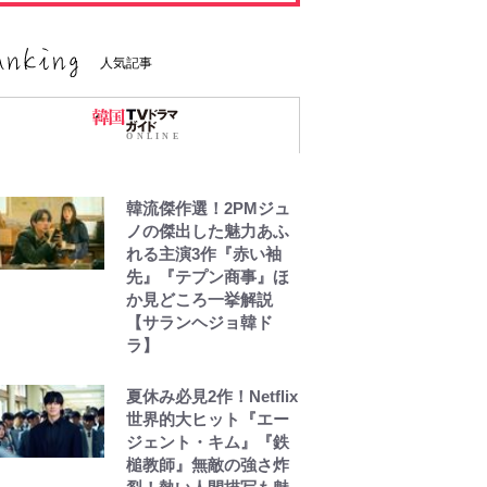
人気記事
韓流傑作選！2PMジュ
ノの傑出した魅力あふ
れる主演3作『赤い袖
先』『テプン商事』ほ
か見どころ一挙解説
【サランヘジョ韓ド
ラ】
夏休み必見2作！Netflix
世界的大ヒット『エー
ジェント・キム』『鉄
槌教師』無敵の強さ炸