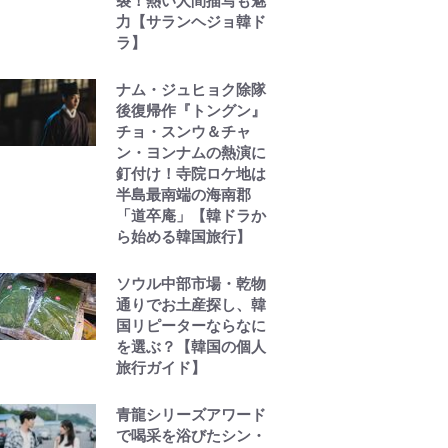
裂！熱い人間描写も魅
力【サランヘジョ韓ド
ラ】
ナム・ジュヒョク除隊
後復帰作『トングン』
チョ・スンウ＆チャ
ン・ヨンナムの熱演に
釘付け！寺院ロケ地は
半島最南端の海南郡
「道卒庵」【韓ドラか
ら始める韓国旅行】
ソウル中部市場・乾物
通りでお土産探し、韓
国リピーターならなに
を選ぶ？【韓国の個人
旅行ガイド】
青龍シリーズアワード
で喝采を浴びたシン・