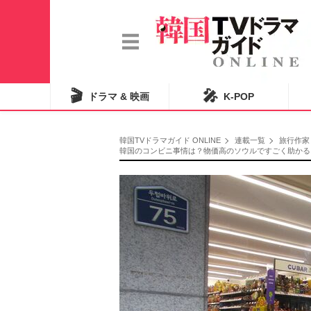
🎬
🎤
ドラマ & 映画
K-POP
韓国TVドラマガイド ONLINE
連載一覧
旅行作家
韓国のコンビニ事情は？物価高のソウルですごく助かる