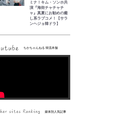
ミナ！キム・ソンホ共
演『海街チャチャチ
ャ』真夏にお勧めの癒
し系ラブコメ！【サラ
ンヘジョ韓ドラ】
ちかちゃんねる 韓流本舗
媒体別人気記事