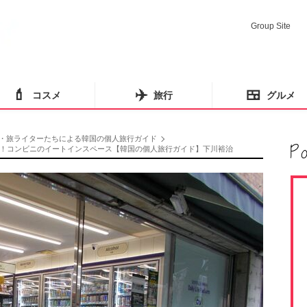
Group Site
💄
✈️
🍱
コスメ
旅行
グルメ
・旅ライターたちによる韓国の個人旅行ガイド
！コンビニのイートインスペース【韓国の個人旅行ガイド】下川裕治