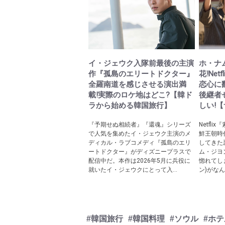
イ・ジェウク入隊前最後の主演
ホ・ナ
作『孤島のエリートドクター』
花!Ne
全羅南道を感じさせる演出満
恋心に
載!実際のロケ地はどこ?【韓ド
後継者
ラから始める韓国旅行】
しい!
『予期せぬ相続者』『還魂』シリーズ
Netfl
で人気を集めたイ・ジェウク主演のメ
鮮王朝時
ディカル・ラブコメディ『孤島のエリ
してきた
ートドクター』がディズニープラスで
ム・ジヨ
配信中だ。本作は2026年5月に兵役に
惚れてし
就いたイ・ジェウクにとって入...
ン)がなん
#韓国旅行
#韓国料理
#ソウル
#ホテ