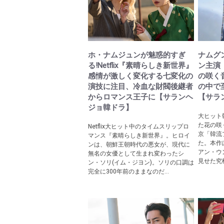
ホ・ナムジュンが魅惑的すぎ
ナムグ
る!Netflix『素晴らしき新世界』
ン主演
感情が激しく変化する七変化の
の咲く
演技に注目、冷血な財閥後継者
の中で
からロマンス王子に【サランヘ
【サラ
ジョ韓ドラ】
大ヒット
た花の咲
Netflix大ヒット中のタイムスリップロ
京「韓流
マンス『素晴らしき新世界』。ヒロイ
た。本作
ンは、朝鮮王朝時代の悪女が、現代に
アン・ウ
無名の女優として生まれ変わったシ
見せた究極
ン・ソリ(イム・ジヨン)。ソリの口調は
完全に300年前のままなのだ...