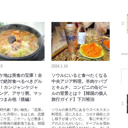
15
2024.1.10
ケ地は美食の宝庫！全
ソウルにいると食べたくなる
で絶対食べるべきグル
中央アジア料理。羊肉ケバブ
選！カンジャンケジャ
とキムチ、コンビニの缶ビー
ンデ、アサリ粥、マッ
ルの背景とは？【韓国の個人
つまみ他〈後編〉
旅行ガイド】下川裕治
時代劇『赤い袖先』『恋慕』
ソウルの東大門にあるウズベキスタン
いた月明り』をはじめ、恋愛
料理店。店に入ると、コロナ禍前と少
二十五、二十一』など数多く
し様子が違っていた。 客に中央アジ
や映画の撮影地である、韓国
アの人たちがいない。テーブルを埋め