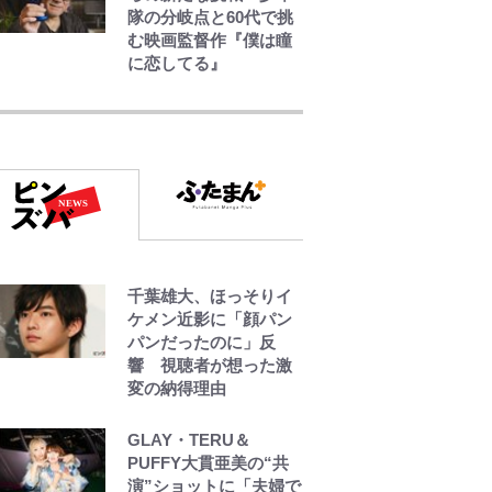
隊の分岐点と60代で挑
む映画監督作『僕は瞳
に恋してる』
【キャンプ自己啓発】
増えすぎたギアを棚卸
し！ “ウルトラライト”
目指した「自分スタイ
ル」再構築でわかった
「本当に必要な7つの道
具」とは
荒々しい「火山帯」の
千葉雄大、ほっそりイ
一端にいることを体
ケメン近影に「顔パン
感！ 登頂約10分でも大
パンだったのに」反
迫力「吾妻小富士」火
響 視聴者が想った激
口を1周する「1時間半
変の納得理由
ハイキング」パノラマ
絶景レポ【福島県福島
市】
GLAY・TERU＆
PUFFY大貫亜美の“共
演”ショットに「夫婦で
青く美しい「幸せのブ