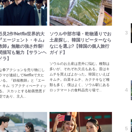
見2作!Netflix世界的大
ソウル中部市場・乾物通りでお
『エージェント・キム』
土産探し、韓国リピーターなら
教師』無敵の強さ炸裂!
なにを選ぶ?【韓国の個人旅行
間描写も魅力【サランヘ
ガイド】
ドラ】
ソウルのお土産は意外に悩む。種類は
多いが、それぞれ欠点もある。昔はキ
な拳アクションを売り物にし
ムチを買えばよかった。韓国といえば
マが連続してNetflixで大ヒ
キムチ。白菜キムチ、カクテキなど種
いる。『鉄槌教師』と『エー
類も多く、僕はよく、ソウル駅にある
・キム: リアクティべーティッ
ロッテマートの食料品売り場で...
る。 スカッとする勧善懲悪ド
であり、主人...