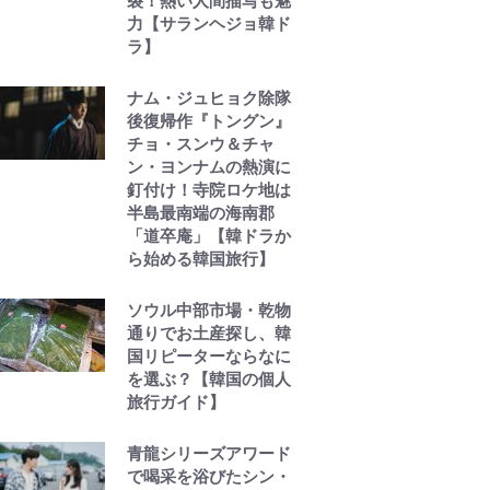
裂！熱い人間描写も魅
力【サランヘジョ韓ド
ラ】
ナム・ジュヒョク除隊
後復帰作『トングン』
チョ・スンウ＆チャ
ン・ヨンナムの熱演に
釘付け！寺院ロケ地は
半島最南端の海南郡
「道卒庵」【韓ドラか
ら始める韓国旅行】
ソウル中部市場・乾物
通りでお土産探し、韓
国リピーターならなに
を選ぶ？【韓国の個人
旅行ガイド】
青龍シリーズアワード
で喝采を浴びたシン・