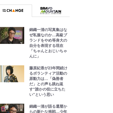
錦織一清の写真集はな
ぜ私服なのか…高級ブ
ランドをやめ等身大の
自分を表現する現在
「ちゃんとおじいちゃ
んに」
藤原紀香が23年間続け
るボランティア活動の
原動力は…「偽善者
だ」との声も跳ね返
す“誰かの役に立ちた
い”という思い
錦織一清が語る還暦か
らの新たな挑戦…少年