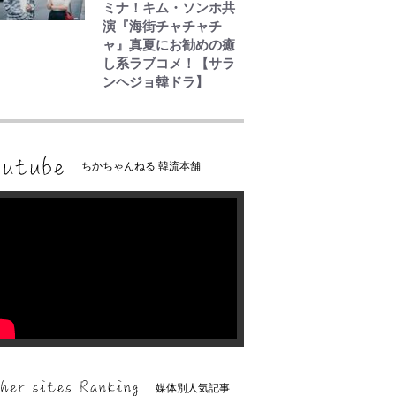
ミナ！キム・ソンホ共
演『海街チャチャチ
ャ』真夏にお勧めの癒
し系ラブコメ！【サラ
ンヘジョ韓ドラ】
ちかちゃんねる 韓流本舗
媒体別人気記事