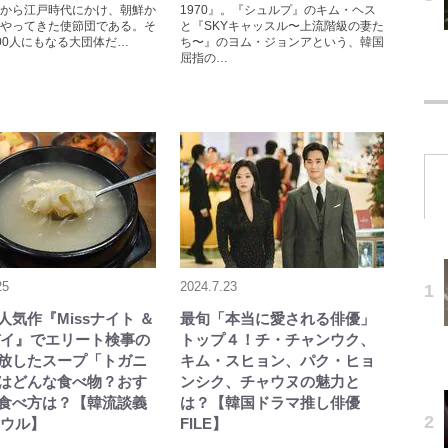
から江戸時代にかけ、朝鮮か
1970』。『シュルプ』のキム・ヘス
やってきた使節団である。そ
と『SKYキャッスル〜上流階級の妻た
00人にもなる大団体だ…
ち〜』のヨム・ジョンアという、韓国
屈指の…
25
2024.7.23
lix人気作『Missナイト ＆
最旬「本当に愛される俳優」
sデイ』でエリート検事の
トップ４！チ・チャンウク、
放したスープ「トガニ
キム・スヒョン、パク・ヒョ
はどんな食べ物？おす
ンシク、チャウヌの魅力と
食べ方は？【韓流談義
は？【韓国ドラマ推し俳優
ソウル】
FILE】