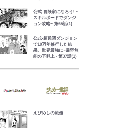
1万円超えも「納得のク
オリティ」『この素晴
公式-冒険家になろう! ~
らしい世界に祝福
スキルボードでダンジ
を！』10万針以上の密
ョン攻略~ 第65話(1)
度で再現された“めぐみ
ん刺繍ワークシャツ”に
ファンも感動
公式-超難関ダンジョン
で10万年修行した結
果、世界最強に~最弱無
能の下剋上~ 第37話(1)
空の轍と大地の雲と 第
1回
第3回 出版までの道の
り・その2
えびめしの流儀
レビュー『仮面家族』
悠木シュン・著