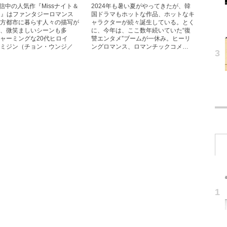
ix配信中の人気作『Missナイト＆
2024年も暑い夏がやってきたが、韓
デイ』はファンタジーロマンス
国ドラマもホットな作品、ホットなキ
方都市に暮らす人々の描写が
ャラクターが続々誕生している。とく
、微笑ましいシーンも多
に、今年は、ここ数年続いていた“復
ャーミングな20代ヒロイ
讐エンタメ”ブームが一休み。ヒーリ
ミジン（チョン・ウンジ／
ングロマンス、ロマンチックコメ…