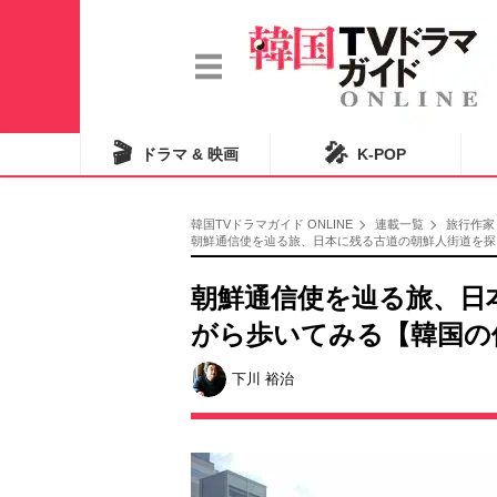
🎬
🎤
ドラマ & 映画
K-POP
韓国TVドラマガイド ONLINE
連載一覧
旅行作家
朝鮮通信使を辿る旅、日本に残る古道の朝鮮人街道を探し
朝鮮通信使を辿る旅、日
がら歩いてみる【韓国の
下川 裕治