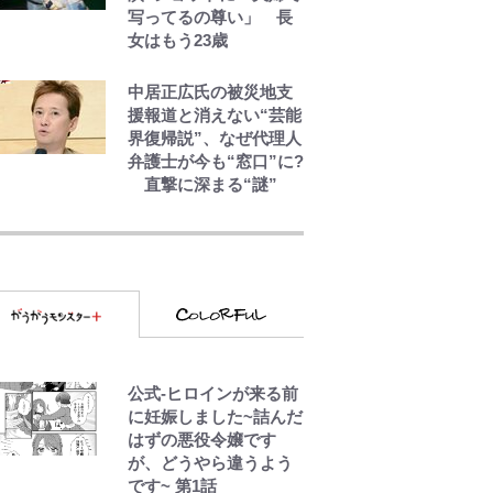
写ってるの尊い」 長
ルービー」の正体と
女はもう23歳
は？ 身近な場所で見つ
けるコツを紹介【あな
たのすぐそばにいる
中居正広氏の被災地支
「季節の虫」の探し方
援報道と消えない“芸能
vol.21】
界復帰説”、なぜ代理人
弁護士が今も“窓口”に?
直撃に深まる“謎”
「自分の絵ごと、この
ジャンルはそろそろ終
わりかな」江口寿史が
炎上を経て樋口毅宏に
語ったこと
映画『ちいかわ』入場
者特典「第２弾」がス
公式-ヒロインが来る前
タート！まさかの人気
に妊娠しました~詰んだ
アイテムに称賛続々
はずの悪役令嬢です
「豪華すぎる！」
が、どうやら違うよう
です~ 第1話