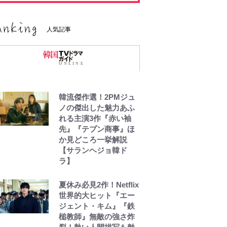
人気記事
韓流傑作選！2PMジュ
ノの傑出した魅力あふ
れる主演3作『赤い袖
先』『テプン商事』ほ
か見どころ一挙解説
【サランヘジョ韓ド
ラ】
夏休み必見2作！Netflix
世界的大ヒット『エー
ジェント・キム』『鉄
槌教師』無敵の強さ炸