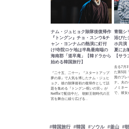
ナム・ジュヒョク除隊後復帰作
青龍シ
『トングン』チョ・スンウ&チ
浴びた
ャン・ヨンナムの熱演に釘付
ホ共演
け!寺院ロケ地は半島最南端の
夏にお
海南郡「道卒庵」【韓ドラから
【サラ
始める韓国旅行】
去る7月
た第5回
『二十五、二十一』『スタートアップ:
賞のプレ
夢の扉』で人気を博したナム・ジュヒ
ナ。夫の
ョク。彼の除隊後初の復帰作として話
ノミネー
題を集める『トングン-呪いの宮-』が
で、彼女
Netflixで配信中だ。 朝鮮王朝時代の王
宮を舞台に繰り広げる...
#韓国旅行
#韓国
#ソウル
#釜山
#