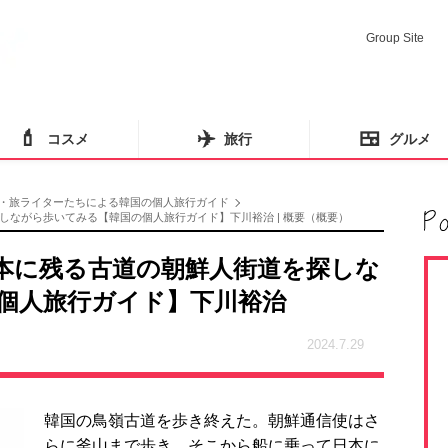
Group Site
💄
✈️
🍱
コスメ
旅行
グルメ
・旅ライターたちによる韓国の個人旅行ガイド
ながら歩いてみる【韓国の個人旅行ガイド】下川裕治 | 概要（概要）
本に残る古道の朝鮮人街道を探しな
個人旅行ガイド】下川裕治
2024.7.29
韓国の鳥嶺古道を歩き終えた。朝鮮通信使はさ
らに釜山まで歩き、そこから船に乗って日本に