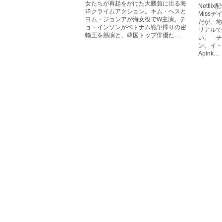
女たちが再起をかけた大勝負に出る海
Netfl
洋クライムアクション。キム・ヘスと
Miss
ヨム・ジョンアが海女役でW主演。チ
だが、地
ョ・インソンがベトナム戦争帰りの密
リアルで
輸王を熱演と、韓国トップ俳優た…
い。 チ
ン、イ・
Apink…