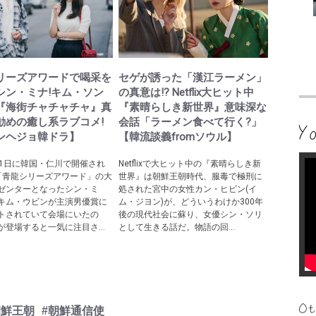
リーズアワードで喝采を
セゲが誘った「漢江ラーメン」
シン・ミナ!キム・ソン
の真意は!? Netflix大ヒット中
『海街チャチャチャ』真
『素晴らしき新世界』意味深な
勧めの癒し系ラブコメ!
会話「ラーメン食べて行く?」
ンヘジョ韓ドラ】
【韓流談義fromソウル】
31日に韓国・仁川で開催され
Netflixで大ヒット中の『素晴らしき新
「青龍シリーズアワード」の大
世界』は朝鮮王朝時代、服毒で極刑に
ゼンターとなったシン・ミ
処された宮中の女性カン・ヒビン(イ
キム・ウビンが主演男優賞に
ム・ジヨン)が、どういうわけか300年
トされていて会場にいたの
後の現代社会に蘇り、女優シン・ソリ
が登場すると一気に注目さ...
として生きる話だ。物語の回...
朝鮮王朝
#朝鮮通信使