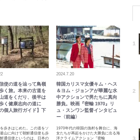
22
2024.7.20
信使の道を辿って鳥嶺
韓国カリスマ女優キム・ヘス
歩く旅。本来の古道を
＆ヨム・ジョンアが華麗な水
山道をくだり、後半は
中アクションで男たちに真向
歩く健康志向の道に
勝負。映画『密輸 1970』リ
の個人旅行ガイド】下
ュ・スンワン監督インタビュ
ー〈前編〉
を歩きはじめた。この道をソ
1970年代の韓国の漁村を舞台に、海
釜山に向けて朝鮮通信使も歩
女たちが再起をかけた大勝負に出る海
鮮通信使というのは、日本の
洋クライムアクション『密輸