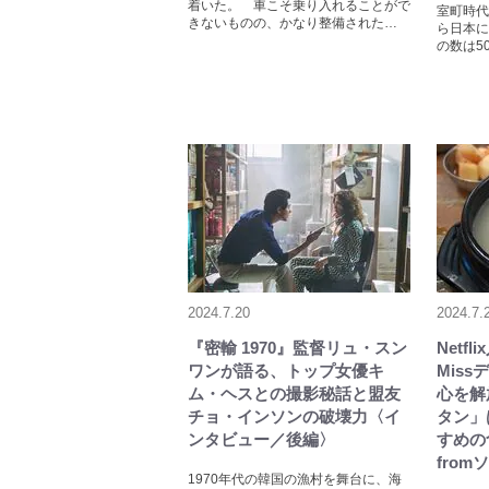
着いた。 車こそ乗り入れることがで
室町時代
きないものの、かなり整備された…
ら日本に
の数は5
2024.7.20
2024.7.
『密輸 1970』監督リュ・スン
Netf
ワンが語る、トップ女優キ
Mis
ム・ヘスとの撮影秘話と盟友
心を解
チョ・インソンの破壊力〈イ
タン」
ンタビュー／後編〉
すめの
from
1970年代の韓国の漁村を舞台に、海