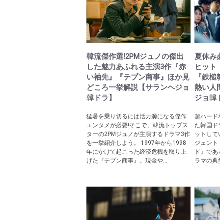
韓流傑作選!2PMジュノの傑出
夏休み必
した魅力あふれる主演3作『赤
ヒット
い袖先』『テプン商事』ほか見
『鉄槌
どころ一挙解説【サランヘジョ
熱い人
韓ドラ】
ジョ韓
猛暑を乗り切るには活力源になる傑作
超ハード
エンタメが必要!そこで、韓流トップス
た韓国ドラ
ターの2PMジュノが主演するドラマ3作
ットして
を一挙紹介しよう。 1997年から1998
ジェント
年にかけて起こった経済危機を取り上
ド』であ
げた『テプン商事』。現金や...
ラマの典型