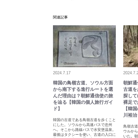
関連記事
2024.7.17
2024.7.
韓国の鳥嶺古道、ソウル方面
朝鮮通
から南下する進行ルートを選
古道を
んだ理由は？朝鮮通信使の旅
探して
を辿る【韓国の個人旅行ガイ
裸足で
ド】
【韓国
川裕治
韓国の古道である鳥嶺古道を歩くこと
にした。ソウルから高速バスで忠州
鳥嶺古道
へ。そこから路線バスで水安堡温泉。
ウルから
最後はタクシーを使い、古道の入口に
いた。朝