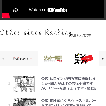
媒体別人気記事
公式-ヒロインが来る前に妊娠しま
｢なんじゃこりゃあああ！｣本田圭
千葉雄大、ほっそりイケメン近影に
空の轍と大地の雲と 第1回
【キャンプ自己啓発】増えすぎたギ
えびめしの流儀
錦織一清の写真集はなぜ私服なの
「自分の絵ごと、このジャンルはそ
した~詰んだはずの悪役令嬢です
佑の古巣ミラン、漆黒×蛍光レッド
「顔パンパンだったのに」反響 視
アを棚卸し！ “ウルトラライト” 目
か…高級ブランドをやめ等身大の自
ろそろ終わりかな」江口寿史が炎上
が、どうやら違うようです~ 第1話
の超絶クールな新サードユニに世界
聴者が想った激変の納得理由
指した「自分スタイル」再構築でわ
分を表現する現在「ちゃんとおじい
を経て樋口毅宏に語ったこと
が熱狂｢サードなのにズルい｣｢こり
かった「本当に必要な7つの道具」
ちゃんに」
ゃかっけえわ｣
とは
公式-冒険家になろう! ~スキルボー
GLAY・TERU＆PUFFY大貫亜美
第3回 出版までの道のり・その2
でっかい男になりたいゾ
1万円超えも「納得のクオリティ」
藤原紀香が23年間続けるボランテ
ドでダンジョン攻略~ 第65話(1)
の“共演”ショットに「夫婦で写っ
『この素晴らしい世界に祝福を！』