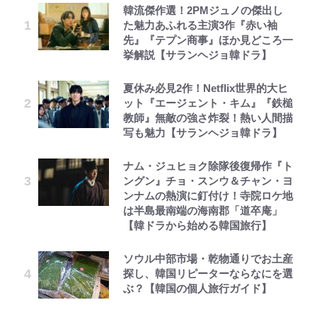
韓流傑作選！2PMジュノの傑出し
た魅力あふれる主演3作『赤い袖
先』『テプン商事』ほか見どころ一
挙解説【サランヘジョ韓ドラ】
夏休み必見2作！Netflix世界的大ヒ
ット『エージェント・キム』『鉄槌
教師』無敵の強さ炸裂！熱い人間描
写も魅力【サランヘジョ韓ドラ】
ナム・ジュヒョク除隊後復帰作『ト
ングン』チョ・スンウ＆チャン・ヨ
ンナムの熱演に釘付け！寺院ロケ地
は半島最南端の海南郡「道卒庵」
【韓ドラから始める韓国旅行】
ソウル中部市場・乾物通りでお土産
探し、韓国リピーターならなにを選
ぶ？【韓国の個人旅行ガイド】