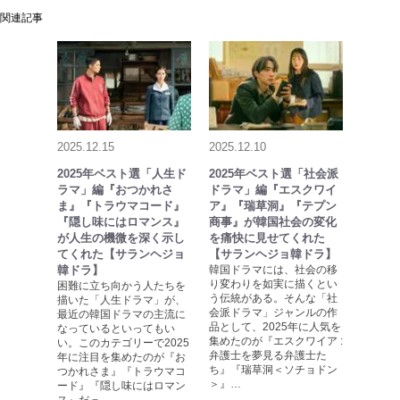
関連記事
2025.12.15
2025.12.10
2025年ベスト選「人生ド
2025年ベスト選「社会派
ラマ」編『おつかれさ
ドラマ」編『エスクワイ
ま』『トラウマコード』
ア』『瑞草洞』『テプン
『隠し味にはロマンス』
商事』が韓国社会の変化
が人生の機微を深く示し
を痛快に見せてくれた
てくれた【サランヘジョ
【サランヘジョ韓ドラ】
韓ドラ】
韓国ドラマには、社会の移
り変わりを如実に描くとい
困難に立ち向かう人たちを
う伝統がある。そんな「社
描いた「人生ドラマ」が、
会派ドラマ」ジャンルの作
最近の韓国ドラマの主流に
品として、2025年に人気を
なっているといってもい
集めたのが『エスクワイア :
い。このカテゴリーで2025
弁護士を夢見る弁護士た
年に注目を集めたのが『お
ち』『瑞草洞＜ソチョドン
つかれさま』『トラウマコ
＞』…
ード』『隠し味にはロマン