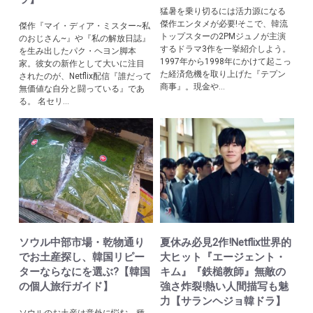
猛暑を乗り切るには活力源になる
傑作エンタメが必要!そこで、韓流
傑作『マイ・ディア・ミスター~私
トップスターの2PMジュノが主演
のおじさん~』や『私の解放日誌』
するドラマ3作を一挙紹介しよう。
を生み出したパク・ヘヨン脚本
1997年から1998年にかけて起こっ
家。彼女の新作として大いに注目
た経済危機を取り上げた『テプン
されたのが、Netflix配信『誰だって
商事』。現金や...
無価値な自分と闘っている』であ
る。 名セリ...
ソウル中部市場・乾物通り
夏休み必見2作!Netflix世界的
でお土産探し、韓国リピー
大ヒット『エージェント・
ターならなにを選ぶ?【韓国
キム』『鉄槌教師』無敵の
の個人旅行ガイド】
強さ炸裂!熱い人間描写も魅
力【サランヘジョ韓ドラ】