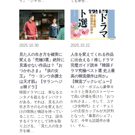
イ』『ジャガ…
ても幸せ…
2025.10.30
2025.10.22
見た人の生き方を確実に
人生を変えてくれる作品
変える「究極3選」絶対に
に出合える！推しドラマ
見逃せない作品は？『お
完璧ガイド読本『韓国ド
つかれさま』『涙の女
ラマ究極ベスト選 史上最
王』『ウ・ヨンウ弁護士
高の韓流傑作は何か』
は天才肌』【サランヘジ
【韓流ブックレビュー】
ョ韓ドラ】
IU、パク・ボゴムら豪華キ
ャストと骨太のストーリー
韓国ドラマには、単なるエ
で高い評価を受けた『おつ
ンタメを超えるインパクト
かれさま』。そして、ユナ
がある。それは、見る人の
（少女時代）とイ・チェミ
生き方そのものを変えるだ
ンの主役カップルが大評判
けの情熱と物語を持ってい
となった『暴君のシェフ』
ることだ。ここでは、該当
など、今年も話題作が多
するドラマとして3作を取
い。そん…
り上げる。「見た人の生き
方を確…