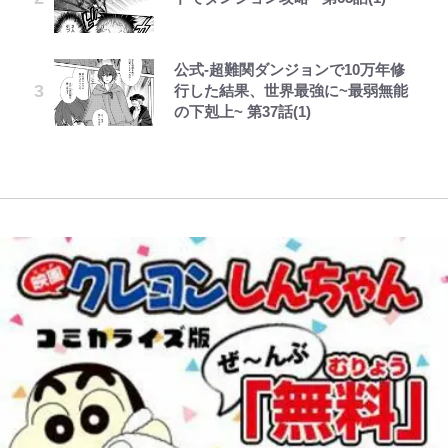
浦和と千葉の首をかしげる主力放
荒々しい「火山帯」の一端にいるこ
ィア活動の原動力は…「偽善者だ」
てるの尊い」 長女はもう23歳
10万針以上の密度で再現された“め
出、柏リカルドの下で新加入2人が
とを体感！ 登頂約10分でも大迫力
との声も跳ね返す“誰かの役に立ち
ぐみん刺繍ワークシャツ”にファン
化ける！Jリーグに必要な外国人選
「吾妻小富士」火口を1周する「1
たい”という思い
も感動
公式-超難関ダンジョンで10万年修
中居正広氏の被災地支援報道と消え
レビュー『仮面家族』悠木シュン・
浅草は日本の心だゾ
手は【Jリーグ開幕｢初めての秋春
時間半ハイキング」パノラマ絶景レ
行した結果、世界最強に~最弱無能
ない“芸能界復帰説”、なぜ代理人
著
制｣の大激論】(4)
ポ【福島県福島市】
錦織一清が語る還暦からの新たな挑
「カルチャーは引用の歴史である」
の下剋上~ 第37話(1)
弁護士が今も“窓口”に? 直撃に深
戦…少年隊の分岐点と60代で挑む
江口寿史と樋口毅宏、“引用と継
まる“謎”
｢守り方かっこよすぎ｣上田綺世が
青く美しい「幸せのブルービー」の
映画監督作『僕は瞳に恋してる』
承”をめぐる対話
妻の“ワンオペ騒動”に家族写真で
正体とは？ 身近な場所で見つける
アンサー！ボールも嫁の炎上も収め
コツを紹介【あなたのすぐそばにい
る“神対応”に新婚の板倉、久保、
る「季節の虫」の探し方 vol.21】
長友夫妻も続々エール！