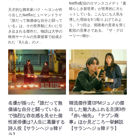
Netflix配信のロマンスコメディ『素
晴らしき新世界』が世界的に大ヒ
天才的な脚本家パク・ヘヨンが作
ットしている。こんなにも人気を
り出したNetflixヒューマンドラマ
博した理由を5つ取り上げてみよ
『誰だって無価値な自分と闘って
う。 1つ目は、視聴者の意表を突く
いる』は、その世界観に大いに引
配役の見事さである。『ザ・グロ
き込まれる傑作だ。物語は大学の
ーリー~輝か...
映画サークルの先輩後輩で結成さ
れた「8人会」のメ...
名優が揃った『誰だって無
韓流傑作選!2PMジュノの傑
価値な自分と闘っている』
出した魅力あふれる主演3作
で強烈な存在感を見せた個
『赤い袖先』『テプン商
性派俳優は?人生に葛藤する
事』ほか見どころ一挙解説
詩人役【サランヘジョ韓ド
【サランヘジョ韓ドラ】
ラ】