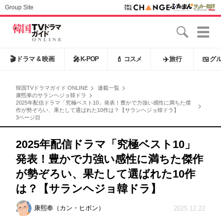
Group Site
🎬
ドラマ & 映画
🎤
K-POP
💄
コスメ
✈️
旅行
🍱
グ
韓国TVドラマガイド ONLINE
連載一覧
康煕奉のサランヘジョ韓ドラ
2025年配信ドラマ「究極ベスト10」発表！豊かで力強い感性に満ちた傑
作が勢ぞろい、果たして選ばれた10作は？【サランヘジョ韓ドラ】
3ページ目
2025年配信ドラマ「究極ベスト10」
発表！豊かで力強い感性に満ちた傑作
が勢ぞろい、果たして選ばれた10作
は？【サランヘジョ韓ドラ】
康熙奉（カン・ヒボン）
2025.12.22