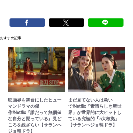
おすすめ記事
映画界を舞台にしたヒュー
まだ見てない人は急い
マンドラマの傑
で!Netflix『素晴らしき新世
作!Netflix『誰だって無価値
界』が世界的に大ヒットし
な自分と闘っている』見ど
ている究極的「5大根拠」
ころを総ざらい【サランヘ
【サランヘジョ韓ドラ】
ジョ韓ドラ】