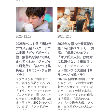
ス』だっ…
2025.12.17
2025.12.3
2025年ベスト選「痛快ラ
2025年を彩った最高傑作
ブコメ」編！パク・ボゴ
選「時代劇ベスト3」『濁
ム主演『グッドボーイ』
流』『暴君のシェフ』
他、無邪気な笑いで楽し
『オク氏夫人伝』は絶対
ませてくれた『ジャガイ
に見逃せない！主演ロウ
モ研究所』『あいつは黒
ン、イ・チェミン、チ
炎竜』【サランヘジョ韓
ュ・ヨンウに大注目【サ
ドラ】
ランヘジョ韓ドラ】
ラブコメが多い韓国ドラ
2025年も面白い韓国ドラマ
マ。多様な作品がそろって
が多かった。その中で時代
いるが、カテゴリー的に
劇というカテゴリーにしぼ
「痛快」がキーワードのラ
ると、この１年間で本当に
ブコメがある。難しいこと
ワクワクさせてくれた作品
を考えずに無邪気に楽しめ
は『濁流』『暴君のシェ
るドラマだ。2025年の作品
フ』『オク氏夫人伝』であ
でいえば、『グッドボー
る。まだ見ていない人はと