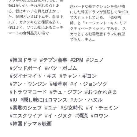
ソウルのお土産は意外に悩む。種
類は多いが、それぞれ欠点もあ
超ハードな拳アクションを売り物
る。昔はキムチを買えばよかっ
にした韓国ドラマが連続してNetflix
た。韓国といえばキムチ。白菜キ
で大ヒットしている。『鉄槌教
ムチ、カクテキなど種類も多く、
師』と『エージェント・キム: リア
僕はよく、ソウル駅にあるロッテ
クティべーティッド』である。 ス
マートの食料品売り場で...
カッとする勧善懲悪ドラマの典型
であり、主人...
#韓国ドラマ
#テプン商事
#2PM
#ジュノ
#グッドボーイ
#パク・ボゴム
#ダイナマイト・キス
#チャン・ギヨン
#アン・ウンジン
#瑞草洞
#イ・ジョンソク
#トラウマコード
#チュ・ジフン
#おつかれさま
#IU
#隠し味にはロマンス
#カン・ハヌル
#暴君のシェフ
#ユナ
#少女時代
#イ・チェミン
#エスクワイア
#イ・ジヌク
#濁流
#ロウン
#韓国ドラマ＆映画