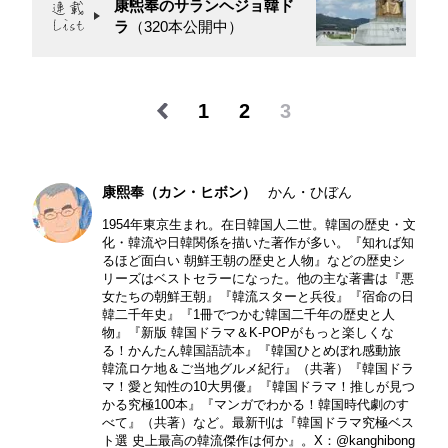
康煕奉のサランヘジョ韓ド
ラ
（320本公開中）
1
2
3
康熙奉（カン・ヒボン）
かん・ひぼん
1954年東京生まれ。在日韓国人二世。韓国の歴史・文
化・韓流や日韓関係を描いた著作が多い。『知れば知
るほど面白い 朝鮮王朝の歴史と人物』などの歴史シ
リーズはベストセラーになった。他の主な著書は『悪
女たちの朝鮮王朝』『韓流スターと兵役』『宿命の日
韓二千年史』『1冊でつかむ韓国二千年の歴史と人
物』『新版 韓国ドラマ＆K-POPがもっと楽しくな
る！かんたん韓国語読本』『韓国ひとめぼれ感動旅
韓流ロケ地＆ご当地グルメ紀行』（共著）『韓国ドラ
マ！愛と知性の10大男優』『韓国ドラマ！推しが見つ
かる究極100本』『マンガでわかる！韓国時代劇のす
べて』（共著）など。最新刊は『韓国ドラマ究極ベス
ト選 史上最高の韓流傑作は何か』。X：
@kanghibong