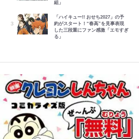
性…互いに一番のお客さんで刺激を
「吾妻小富士」火口を1周する「1
「愛が足りない」不満を漏らしてい
佑の古巣ミラン、漆黒×蛍光レッド
組」
話(1)
もらう存在
時間半ハイキング」パノラマ絶景レ
た過去も
の超絶クールな新サードユニに世界
レビュー『仮面家族』悠木シュン・
でっかい男になりたいゾ
ポ【福島県福島市】
が熱狂｢サードなのにズルい｣｢こり
「ハイキュー!! おせち2027」の予
公式-聖女じゃないと追放されたの
著
ゃかっけえわ｣
藤原紀香が23年間続けるボランテ
千葉雄大、ほっそりイケメン近影に
約がスタート！“春高”を見事表現
で、もふもふ従者(聖獣)とおにぎり
ィア活動の原動力は…「偽善者だ」
「電気風呂の数は全国一」温泉じゃ
「顔パンパンだったのに」反響 視
した三段重にファン感激「エモすぎ
を握る 第53話(1)
との声も跳ね返す“誰かの役に立ち
ないのに大満足！ 上高地帰りに寄
聴者が想った激変の納得理由
｢知念さんを煽ってたのと同じ
る」
たい”という思い
りたい「林檎の湯屋 おぶ～」【山
人？｣鹿島・鈴木優磨、大逆転勝利
帰り、今日はどこでととのう？
後の“超・優等生インタビュー”が
vol.7】
話題！｢試合中とのギャップw｣｢礼
儀正しいイケメンやな」