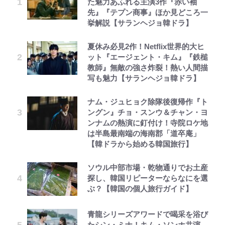
た魅力あふれる主演3作『赤い袖
先』『テプン商事』ほか見どころ一
挙解説【サランヘジョ韓ドラ】
夏休み必見2作！Netflix世界的大ヒ
ット『エージェント・キム』『鉄槌
教師』無敵の強さ炸裂！熱い人間描
写も魅力【サランヘジョ韓ドラ】
ナム・ジュヒョク除隊後復帰作『ト
ングン』チョ・スンウ＆チャン・ヨ
ンナムの熱演に釘付け！寺院ロケ地
は半島最南端の海南郡「道卒庵」
【韓ドラから始める韓国旅行】
ソウル中部市場・乾物通りでお土産
探し、韓国リピーターならなにを選
ぶ？【韓国の個人旅行ガイド】
青龍シリーズアワードで喝采を浴び
たシン・ミナ！キム・ソンホ共演