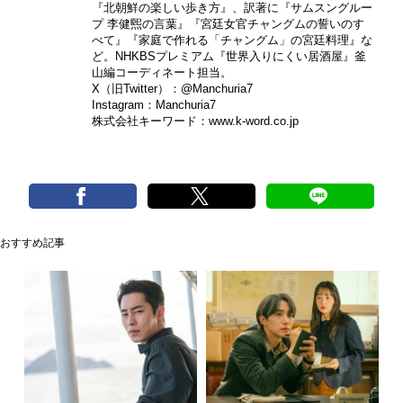
『北朝鮮の楽しい歩き方』、訳著に『サムスングルー
プ 李健煕の言葉』『宮廷女官チャングムの誓いのす
べて』『家庭で作れる「チャングム」の宮廷料理』な
ど。NHKBSプレミアム『世界入りにくい居酒屋』釜
山編コーディネート担当。
X（旧Twitter）：
@Manchuria7
Instagram：
Manchuria7
株式会社キーワード：
www.k-word.co.jp
おすすめ記事