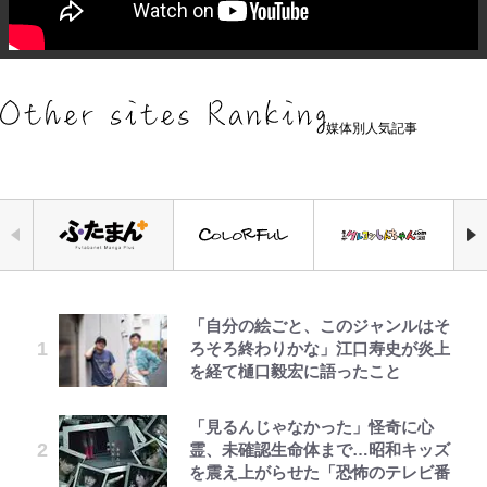
媒体別人気記事
「自分の絵ごと、このジャンルはそ
空の轍と大地の雲と 第1回
えびめしの流儀
錦織一清の写真集はなぜ私服なの
【知ってる？「日本本土四極踏破証
宮崎麗果、“10キロ減”告白後の背
公式-ヒロインが来る前に妊娠しま
｢最後の1枚…ワルぃゎ〜｣鈴木優磨
ろそろ終わりかな」江口寿史が炎上
か…高級ブランドをやめ等身大の自
明書」】広島から本州4島の最南端
骨・肋骨くっきりトレ姿に「痩せ過
した~詰んだはずの悪役令嬢です
が激勝翌日に写真12枚投稿→渾身
を経て樋口毅宏に語ったこと
分を表現する現在「ちゃんとおじい
へ「ドライブがてら行ってみた」意
ぎてませんか」心配の声も 夫・黒
が、どうやら違うようです~ 第1話
の“煽りショット”に興奮！｢最後の
ちゃんに」
外な結果！「車中泊レポート」
木啓司にはDV巡る逮捕報道
1枚までの壮大なフリ｣｢知念くんの
ことどんだけ好きなんよｗ｣
「見るんじゃなかった」怪奇に心
第3回 出版までの道のり・その2
オラの引越し物語 サボテン大襲撃
公式-おっさん底辺治癒士と愛娘の
「のりの芝居は観たいと」藤原紀香
荒々しい「火山帯」の一端にいるこ
村上佳菜子、“遠距離結婚”の夫と
霊、未確認生命体まで…昭和キッズ
辺境ライフ ~中年男が回復スキルに
が明かす夫・片岡愛之助との関係
とを体感！ 登頂約10分でも大迫力
の再会にデレデレ…顔出し公開
｢なんじゃこりゃあああ！｣本田圭
を震え上がらせた「恐怖のテレビ番
覚醒して、英雄へ成り上がる~ 第82