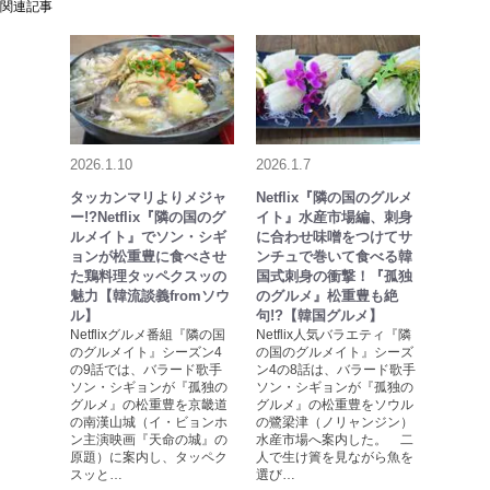
関連記事
2026.1.10
2026.1.7
タッカンマリよりメジャ
Netflix『隣の国のグルメ
ー!?Netflix『隣の国のグ
イト』水産市場編、刺身
ルメイト』でソン・シギ
に合わせ味噌をつけてサ
ョンが松重豊に食べさせ
ンチュで巻いて食べる韓
た鶏料理タッペクスッの
国式刺身の衝撃！『孤独
魅力【韓流談義fromソウ
のグルメ』松重豊も絶
ル】
句!?【韓国グルメ】
Netflixグルメ番組『隣の国
Netflix人気バラエティ『隣
のグルメイト』シーズン4
の国のグルメイト』シーズ
の9話では、バラード歌手
ン4の8話は、バラード歌手
ソン・シギョンが『孤独の
ソン・シギョンが『孤独の
グルメ』の松重豊を京畿道
グルメ』の松重豊をソウル
の南漢山城（イ・ビョンホ
の鷺梁津（ノリャンジン）
ン主演映画『天命の城』の
水産市場へ案内した。 二
原題）に案内し、タッペク
人で生け簀を見ながら魚を
スッと…
選び…