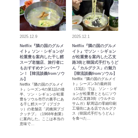
2025.12.9
2025.12.1
Netflix『隣の国のグルメ
Netflix『隣の国のグルメ
イト』ソン・シギョンが
イト』でソン・シギョン
松重豊を案内した干し鱈
が松重豊を案内した乙支
スープ老舗店、旅行者に
路3街と韓国式手打ちうど
もおすすめナンバーワ
ん「カルグクス」の魅力
ン！【韓流談義fromソウ
【韓流談義fromソウル】
ル】
Netflix『隣の国のグルメイ
ト』シーズン3の最終回
Netflix『隣の国のグルメイ
（13話）では、ソン・シギ
ト』シーズン4の第1話の後
ョンが松重豊とともにソウ
半、ソン・シギョンが松重
ルの乙支路3街（ウルチロ
豊をソウル市庁の裏手にあ
サムガ）駅周辺の零細印刷
る干し鱈スープ（プゴク
工場街にある店でカルグク
ッ）の老舗店「武橋洞プゴ
ス（韓国式手打ちうどん）
クッチプ」（1968年創業）
を食べた…
に案内した。ここは本当の
意味で…