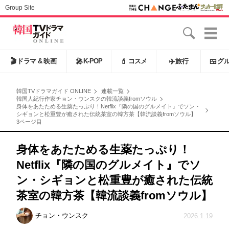
Group Site
🎬
ドラマ & 映画
🎤
K-POP
💄
コスメ
✈️
旅行
🍱
グ
韓国TVドラマガイド ONLINE
連載一覧
韓国人紀行作家チョン・ウンスクの韓流談義fromソウル
身体をあたためる生薬たっぷり！Netflix『隣の国のグルメイト』でソン・
シギョンと松重豊が癒された伝統茶室の韓方茶【韓流談義fromソウル】
3ページ目
身体をあたためる生薬たっぷり！
Netflix『隣の国のグルメイト』でソ
ン・シギョンと松重豊が癒された伝統
茶室の韓方茶【韓流談義fromソウル】
チョン・ウンスク
2026.1.19