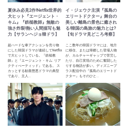
夏休み必見2作!Netflix世界的
イ・ジェウク主演『孤島の
大ヒット『エージェント・
エリートドクター』舞台の
キム』『鉄槌教師』無敵の
美しい離島の景色に癒され
強さ炸裂!熱い人間描写も魅
る!韓国の島旅の魅力とは?
力【サランヘジョ韓ドラ】
【旬ドラマ見どころ考察】
超ハードな拳アクションを売り物
ここ数年の韓国ドラマには、地方
にした韓国ドラマが連続してNetflix
に移住、または帰郷した登場人物
で大ヒットしている。『鉄槌教
が、カルチャーギャップで苦労し
師』と『エージェント・キム: リア
たり、自己実現のために奮闘した
クティべーティッド』である。 ス
りする物語が多い。ディズニープ
カッとする勧善懲悪ドラマの典型
ラス配信中の『孤島のエリートド
であり、主人...
クター』もそのひと...