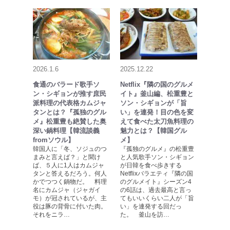
2026.1.6
2025.12.22
食通のバラード歌手ソ
Netflix『隣の国のグルメ
ン・シギョンが推す庶民
イト』釜山編、松重豊と
派料理の代表格カムジャ
ソン・シギョンが「旨
タンとは？『孤独のグル
い」を連発！目の色を変
メ』松重豊も絶賛した奥
えて食べた太刀魚料理の
深い鍋料理【韓流談義
魅力とは？【韓国グル
fromソウル】
メ】
韓国人に「冬、ソジュのつ
『孤独のグルメ』の松重豊
まみと言えば？」と聞け
と人気歌手ソン・シギョン
ば、５人に1人はカムジャ
が日韓を食べ歩きする
タンと答えるだろう。何人
Netflixバラエティ『隣の国
かでつつく鍋物だ。 料理
のグルメイト』シーズン4
名にカムジャ（ジャガイ
の6話は、過去最高と言っ
モ）が冠されているが、主
てもいいくらい二人が「旨
役は豚の背骨に付いた肉。
い」を連発する回だっ
それをニラ…
た。 釜山を訪…