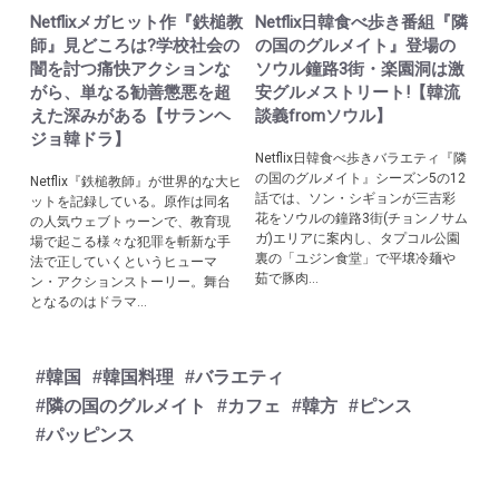
Netflixメガヒット作『鉄槌教
Netflix日韓食べ歩き番組『隣
師』見どころは?学校社会の
の国のグルメイト』登場の
闇を討つ痛快アクションな
ソウル鐘路3街・楽園洞は激
がら、単なる勧善懲悪を超
安グルメストリート!【韓流
えた深みがある【サランヘ
談義fromソウル】
ジョ韓ドラ】
Netflix日韓食べ歩きバラエティ『隣
の国のグルメイト』シーズン5の12
Netflix『鉄槌教師』が世界的な大ヒ
話では、ソン・シギョンが三吉彩
ットを記録している。原作は同名
花をソウルの鐘路3街(チョンノサム
の人気ウェブトゥーンで、教育現
ガ)エリアに案内し、タプコル公園
場で起こる様々な犯罪を斬新な手
裏の「ユジン食堂」で平壌冷麺や
法で正していくというヒューマ
茹で豚肉...
ン・アクションストーリー。舞台
となるのはドラマ...
#韓国
#韓国料理
#バラエティ
#隣の国のグルメイト
#カフェ
#韓方
#ピンス
#パッピンス