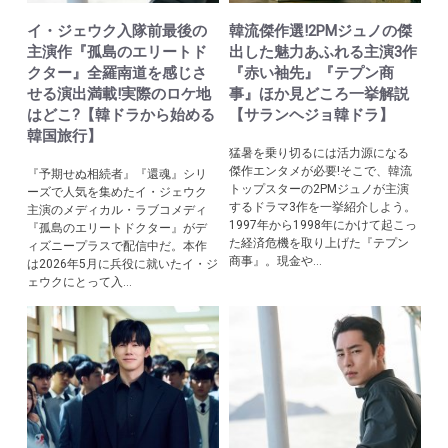
イ・ジェウク入隊前最後の
韓流傑作選!2PMジュノの傑
主演作『孤島のエリートド
出した魅力あふれる主演3作
クター』全羅南道を感じさ
『赤い袖先』『テプン商
せる演出満載!実際のロケ地
事』ほか見どころ一挙解説
はどこ?【韓ドラから始める
【サランヘジョ韓ドラ】
韓国旅行】
猛暑を乗り切るには活力源になる
傑作エンタメが必要!そこで、韓流
『予期せぬ相続者』『還魂』シリ
トップスターの2PMジュノが主演
ーズで人気を集めたイ・ジェウク
するドラマ3作を一挙紹介しよう。
主演のメディカル・ラブコメディ
1997年から1998年にかけて起こっ
『孤島のエリートドクター』がデ
た経済危機を取り上げた『テプン
ィズニープラスで配信中だ。本作
商事』。現金や...
は2026年5月に兵役に就いたイ・ジ
ェウクにとって入...