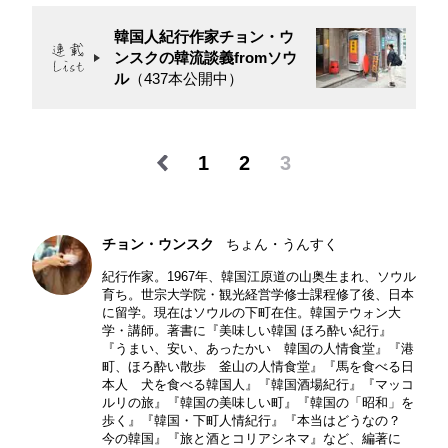
韓国人紀行作家チョン・ウ
ンスクの韓流談義fromソウ
ル
（437本公開中）
1
2
3
チョン・ウンスク
ちょん・うんすく
紀行作家。1967年、韓国江原道の山奥生まれ、ソウル
育ち。世宗大学院・観光経営学修士課程修了後、日本
に留学。現在はソウルの下町在住。韓国テウォン大
学・講師。著書に『美味しい韓国 ほろ酔い紀行』
『うまい、安い、あったかい 韓国の人情食堂』『港
町、ほろ酔い散歩 釜山の人情食堂』『馬を食べる日
本人 犬を食べる韓国人』『韓国酒場紀行』『マッコ
ルリの旅』『韓国の美味しい町』『韓国の「昭和」を
歩く』『韓国・下町人情紀行』『本当はどうなの？
今の韓国』『旅と酒とコリアシネマ』など、編著に