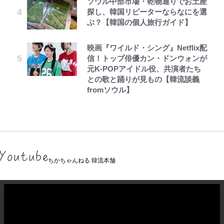
ソウル中部市場・乾物通りでお土産
探し、韓国リピーターならなにを選
ぶ？【韓国の個人旅行ガイド】
映画『ワイルド・シング』Netflix配
信！トップ俳優カン・ドンウォンが
元K-POPアイドル役、共演者たち
との歌と踊りが見もの【韓流談義
fromソウル】
ちかちゃんねる 韓流本舗