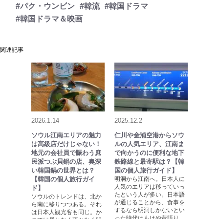
#パク・ウンビン
#韓流
#韓国ドラマ
#韓国ドラマ＆映画
関連記事
2026.1.14
2025.12.2
ソウル江南エリアの魅力
仁川や金浦空港からソウ
は高級店だけじゃない！
ルの人気エリア、江南ま
地元の会社員で賑わう庶
で向かうのに便利な地下
民派つぶ貝鍋の店、奥深
鉄路線と最寄駅は？【韓
い韓国鍋の世界とは？
国の個人旅行ガイド】
【韓国の個人旅行ガイ
明洞から江南へ。日本人に
人気のエリアは移っていっ
ド】
たという人が多い。日本語
ソウルのトレンドは、北か
が通じることから、食事を
ら南に移りつつある。それ
するなら明洞しかないとい
は日本人観光客も同じ。か
った時代はもはや昔語り。