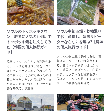
ソウルのトッポッキタウ
ソウル中部市場・乾物通り
ン、若者に人気の行列店で
でお土産探し、韓国リピー
トッポッキ鍋を注文してみ
ターならなにを選ぶ?【韓国
た【韓国の個人旅行ガイ
の個人旅行ガイド】
ド】
ソウルのお土産は意外に悩む。種
類は多いが、それぞれ欠点もあ
韓国にトッポッキという料理があ
る。昔はキムチを買えばよかっ
る。トックと呼ばれる餅を、コチ
た。韓国といえばキムチ。白菜キ
ュジャンベースの赤いたれにから
ムチ、カクテキなど種類も多く、
めて食べる。はじめて食べたのは
僕はよく、ソウル駅にあるロッテ
釜山だった。だいぶ昔の話だ。ま
マートの食料品売り場で...
だ韓国に短期で行くにもビザが必
要な時代で、航空券...