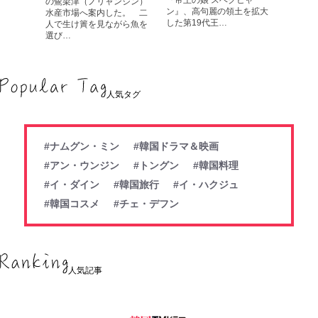
の鷺梁津（ノリャンジン）
ン』、高句麗の領土を拡大
水産市場へ案内した。 二
した第19代王…
人で生け簀を見ながら魚を
選び…
人気タグ
#ナムグン・ミン
#韓国ドラマ＆映画
#アン・ウンジン
#トングン
#韓国料理
#イ・ダイン
#韓国旅行
#イ・ハクジュ
#韓国コスメ
#チェ・デフン
人気記事