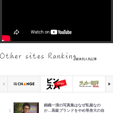
媒体別人気記事
錦織一清の写真集はなぜ私服なの
千葉雄大、ほっそりイケメン近影に
浦和と千葉の首をかしげる主力放
ファミマと『VIVANT』第2シーズ
荒々しい「火山帯」の一端にいるこ
空の轍と大地の雲と 第1回
公式-ヒロインが来る前に妊娠しま
でっかい男になりたいゾ
か…高級ブランドをやめ等身大の自
「顔パンパンだったのに」反響 視
出、柏リカルドの下で新加入2人が
ンのコラボがスタート！ “別班饅
とを体感！ 登頂約10分でも大迫力
した~詰んだはずの悪役令嬢です