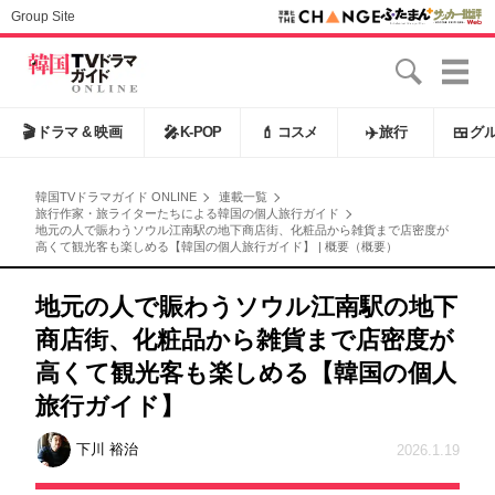
Group Site
🎬
ドラマ & 映画
🎤
K-POP
💄
コスメ
✈️
旅行
🍱
グ
韓国TVドラマガイド ONLINE
連載一覧
旅行作家・旅ライターたちによる韓国の個人旅行ガイド
地元の人で賑わうソウル江南駅の地下商店街、化粧品から雑貨まで店密度が
高くて観光客も楽しめる【韓国の個人旅行ガイド】 | 概要（概要）
地元の人で賑わうソウル江南駅の地下
商店街、化粧品から雑貨まで店密度が
高くて観光客も楽しめる【韓国の個人
旅行ガイド】
下川 裕治
2026.1.19