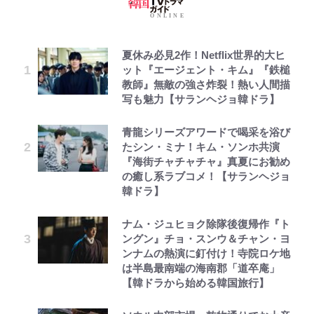
夏休み必見2作！Netflix世界的大ヒ
ット『エージェント・キム』『鉄槌
教師』無敵の強さ炸裂！熱い人間描
写も魅力【サランヘジョ韓ドラ】
青龍シリーズアワードで喝采を浴び
たシン・ミナ！キム・ソンホ共演
『海街チャチャチャ』真夏にお勧め
の癒し系ラブコメ！【サランヘジョ
韓ドラ】
ナム・ジュヒョク除隊後復帰作『ト
ングン』チョ・スンウ＆チャン・ヨ
ンナムの熱演に釘付け！寺院ロケ地
は半島最南端の海南郡「道卒庵」
【韓ドラから始める韓国旅行】