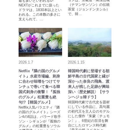
最も多いといわれるU-
（ナマンサンソン）の伝統
NEXTがこれまでに扱った
茶室（ジョンドンタシル）
ドラマは、1830本以上とい
で、韓…
われる。この本数の多さに
支えられて、…
2026.1.7
2026.1.15
Netflix『隣の国のグルメ
韓国時代劇に登場する朝
イト』水産市場編、刺身
鮮半島の古代国家と縁が
に合わせ味噌をつけてサ
深かった奈良の飛鳥、渡
ンチュで巻いて食べる韓
来人が残した足跡が興味
国式刺身の衝撃！『孤独
深い〈歴史解説〉【サラ
のグルメ』松重豊も絶
ンヘジョ韓ドラ】
句!?【韓国グルメ】
韓国時代劇で古代史を題材
にしている作品に、高句麗
Netflix人気バラエティ『隣
の初代王を主人公のモデル
の国のグルメイト』シーズ
にした傑作『朱蒙〔チュモ
ン4の8話は、バラード歌手
ン〕』、6世紀の百済を舞
ソン・シギョンが『孤独の
台にしたロマンス時代劇
グルメ』の松重豊をソウル
『帝王の娘 スベクヒャ