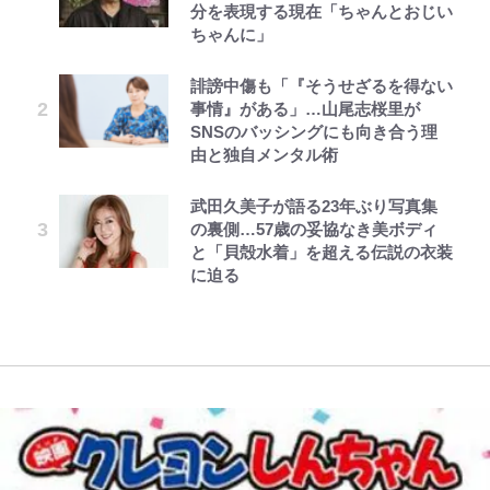
分を表現する現在「ちゃんとおじい
聴者が想った激変の納得理由
化ける！Jリーグに必要な外国人選
頭”や限定グッズ登場にファン感激
「吾妻小富士」火口を1周する「1
が、どうやら違うようです~ 第1話
ちゃんに」
手は【Jリーグ開幕｢初めての秋春
「これは買うしかない！」
時間半ハイキング」パノラマ絶景レ
制｣の大激論】(4)
ポ【福島県福島市】
「危ない」「やめて」第1子妊娠中
第3回 出版までの道のり・その2
公式-婚約破棄されたのでお掃除メ
浅草は日本の心だゾ
誹謗中傷も「『そうせざるを得ない
「自分の絵ごと、このジャンルはそ
の田中みな実、ゴリゴリヒール着用
イドになったら笑わない貴公子様に
事情』がある」…山尾志桜里が
｢お土産最高すぎ笑｣｢どうやって入
ろそろ終わりかな」江口寿史が炎上
アユは「怒らせて掛ける」魚だっ
に心配の声…ザックリ衣装にも意見
溺愛されました 第27話(3)
SNSのバッシングにも向き合う理
手？｣ブライトン帰還の三笘薫、同
を経て樋口毅宏に語ったこと
た！ ルアーを追わせて釣りあげる
続々
由と独自メンタル術
僚に“ポケカ”をプレゼント！｢薫の
「アユイング」のオリジナリティ＆
レビュー『仮面家族』悠木シュン・
公式-だって、あなたが浮気をした
オラの引越し物語 サボテン大襲撃
笑顔見れてよかった｣｢大喜びのリ
おもしろさを知る
オダウエダ植田、「2年半で56kg
『ONE PIECE』今後の展開に絡ん
著
から 第9話(1)
ュテル可愛すぎ｣
武田久美子が語る23年ぶり写真集
増」130㎏ボディに驚きと心配 過
できそうな「意味深な表紙連載」
の裏側…57歳の妥協なき美ボディ
やってはいけない！「キャンプツー
去の「めちゃ美人」写真も再び
「神」エネルの月での展開に、元王
と「貝殻水着」を超える伝説の衣装
W杯クオーター制への大反発か、
リング」での「NGパッキング」7
下七武海の謎めいた過去も…
に迫る
FIFA会長を追い詰めた｢欧州のボイ
選！ 安全＆快適につながる「荷物
コット｣と再選の行方【FIFA3兆円
の順序や位置」積載のコツとは？
の野望と2度のオウンゴール、来年
「実体験レポ」
3月の会長選】(3)