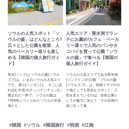
ソウルの人気スポット「ソ
人気エリア・聖水洞でラン
ウルの森」はどんなところ?
チにお薦め!カフェ・ベーカ
広々とした公園を散策、人
リー通りで人気のパンやタ
気のベーカリー巡りも楽し
コパイを買って公園「ソウ
める【韓国の個人旅行ガイ
ルの森」で食べる【韓国の
ド】
個人旅行ガイド】
聖水(ソンス)とソウルの森(ソウル
ソウルの人気エリアである聖水洞
スプ)は、いまのソウルの人気エリ
(ソンスドン)の公園「ソウルの森
アだ。漢江(ハンガン)と、そこに流
(ソウルスプ)」は、韓国ドラマのロ
れ込む中浪川(チュンナンチョン)に
ケ地としても有名なスポット。人
囲まれた一帯で、ソウルの森は
気を支えているのは、自然公園と
1908年につくられたソウルの水源
しての魅力に加えて、その北側の
地だと...
道に沿って連...
#韓国
#ソウル
#韓国旅行
#明洞
#江南