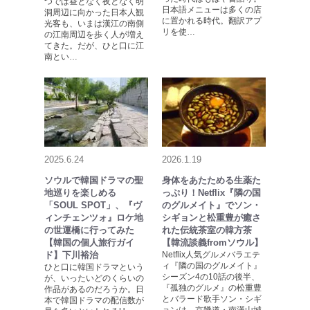
つでは昼となく夜となく明
日本語メニューは多くの店
洞周辺に向かった日本人観
に置かれる時代。翻訳アプ
光客も、いまは漢江の南側
リを使…
の江南周辺を歩く人が増え
てきた。だが、ひと口に江
南とい…
2025.6.24
2026.1.19
ソウルで韓国ドラマの聖
身体をあたためる生薬た
地巡りを楽しめる
っぷり！Netflix『隣の国
「SOUL SPOT」、『ヴ
のグルメイト』でソン・
ィンチェンツォ』ロケ地
シギョンと松重豊が癒さ
の世運橋に行ってみた
れた伝統茶室の韓方茶
【韓国の個人旅行ガイ
【韓流談義fromソウル】
ド】下川裕治
Netflix人気グルメバラエテ
ィ『隣の国のグルメイト』
ひと口に韓国ドラマという
シーズン4の10話の後半、
が、いったいどのくらいの
『孤独のグルメ』の松重豊
作品があるのだろうか。日
とバラード歌手ソン・シギ
本で韓国ドラマの配信数が
ョンは、京畿道・南漢山城