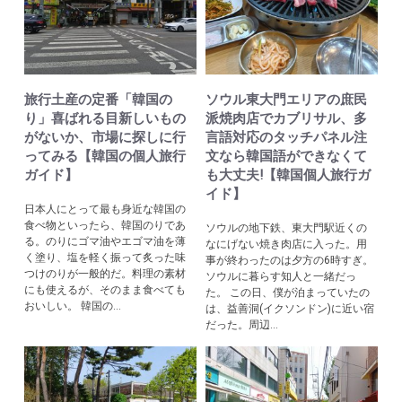
旅行土産の定番「韓国の
ソウル東大門エリアの庶民
り」喜ばれる目新しいもの
派焼肉店でカブリサル、多
がないか、市場に探しに行
言語対応のタッチパネル注
ってみる【韓国の個人旅行
文なら韓国語ができなくて
ガイド】
も大丈夫!【韓国個人旅行ガ
イド】
日本人にとって最も身近な韓国の
食べ物といったら、韓国のりであ
ソウルの地下鉄、東大門駅近くの
る。のりにゴマ油やエゴマ油を薄
なにげない焼き肉店に入った。用
く塗り、塩を軽く振って炙った味
事が終わったのは夕方の6時すぎ。
つけのりが一般的だ。料理の素材
ソウルに暮らす知人と一緒だっ
にも使えるが、そのまま食べても
た。 この日、僕が泊まっていたの
おいしい。 韓国の...
は、益善洞(イクソンドン)に近い宿
だった。周辺...