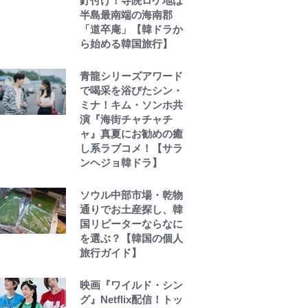
釘付け！寺院ロケ地は
半島最南端の海南郡
「道卒庵」【韓ドラか
ら始める韓国旅行】
青龍シリーズアワード
で喝采を浴びたシン・
ミナ！キム・ソンホ共
演『海街チャチャチ
ャ』真夏にお勧めの癒
し系ラブコメ！【サラ
ンヘジョ韓ドラ】
ソウル中部市場・乾物
通りでお土産探し、韓
国リピーターならなに
を選ぶ？【韓国の個人
旅行ガイド】
映画『ワイルド・シン
グ』Netflix配信！トッ