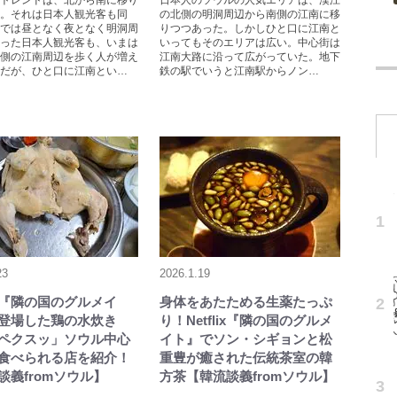
トレンドは、北から南に移り
日本人のソウルの人気エリアは、漢江
。それは日本人観光客も同
の北側の明洞周辺から南側の江南に移
では昼となく夜となく明洞周
りつつあった。しかしひと口に江南と
った日本人観光客も、いまは
いってもそのエリアは広い。中心街は
側の江南周辺を歩く人が増え
江南大路に沿って広がっていた。地下
だが、ひと口に江南とい…
鉄の駅でいうと江南駅からノン…
23
2026.1.19
lix『隣の国のグルメイ
身体をあたためる生薬たっぷ
登場した鶏の水炊き
り！Netflix『隣の国のグルメ
ペクスッ」ソウル中心
イト』でソン・シギョンと松
食べられる店を紹介！
重豊が癒された伝統茶室の韓
談義fromソウル】
方茶【韓流談義fromソウル】