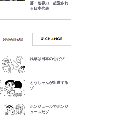
落・包容力…超愛され
る日本代表
公式-ヒロインが来る前
に妊娠しました~詰んだ
はずの悪役令嬢です
が、どうやら違うよう
です~ 第1話
公式-異世界召喚は二度
目です 第1話
浅草は日本の心だゾ
公式-雑用付与術師が自
分の最強に気付くまで
第56話(1)
とうちゃんが出世する
ゾ
ボンジュールでポンジ
ュースだゾ