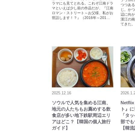
ソウルの
ラマにも見てとれる。これぞ江南ドラ
つつある
マといえば少し前の作品だが、『江南
じ。かつ
ロマン・ストリート～お父様、私がお
辺に向か
世話します！？』（2016年～201…
漢江の南
てきた。
2025.12.16
2026.1.
ソウルで人気を集める江南、
Netf
地元の人たちもお薦めする飲
ト』に
食店が多い地下鉄駅周辺エリ
「タッ
アはどこ？【韓国の個人旅行
部でも
ガイド】
【韓流