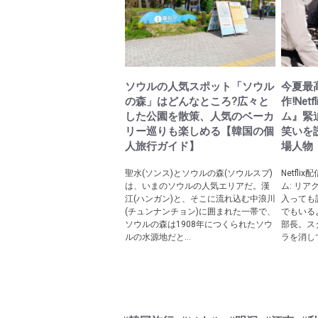
ソウルの人気スポット「ソウル
今夏最
の森」はどんなところ?広々と
作!Ne
した公園を散策、人気のベーカ
ム』緊
リー巡りも楽しめる【韓国の個
笑いを
人旅行ガイド】
場人物
聖水(ソンス)とソウルの森(ソウルスプ)
Netfl
は、いまのソウルの人気エリアだ。漢
ム: リ
江(ハンガン)と、そこに流れ込む中浪川
入っても
(チュンナンチョン)に囲まれた一帯で、
でもいる
ソウルの森は1908年につくられたソウ
部長。ス
ルの水源地だと...
ラを消して