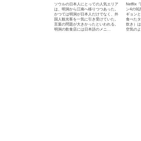
ソウルの日本人にとっての人気エリア
Netf
は、明洞から江南へ移りつつあった。
ン4の9
かつては明洞が日本人だけでなく、外
ギョンと
国人観光客を一気に引き受けていた。
食べたタ
言葉の問題が大きかったといわれる。
炊き）は
明洞の飲食店には日本語のメニ…
空気のよ