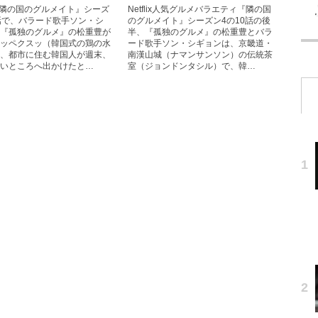
lix『隣の国のグルメイト』シーズ
Netflix人気グルメバラエティ『隣の国
話で、バラード歌手ソン・シ
のグルメイト』シーズン4の10話の後
『孤独のグルメ』の松重豊が
半、『孤独のグルメ』の松重豊とバラ
ッペクスッ（韓国式の鶏の水
ード歌手ソン・シギョンは、京畿道・
、都市に住む韓国人が週末、
南漢山城（ナマンサンソン）の伝統茶
いところへ出かけたと…
室（ジョンドンタシル）で、韓…