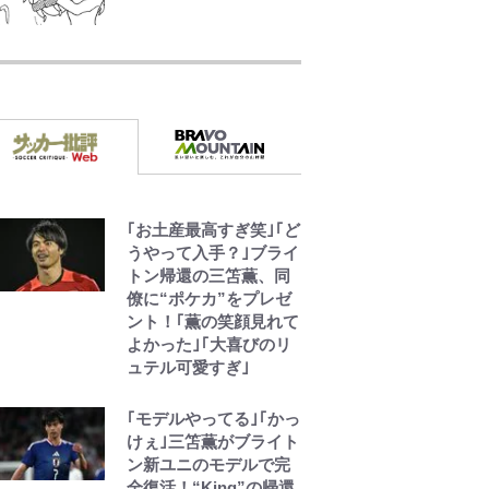
元衆院議員・山尾志桜
里が語る誹謗中傷動
画…「計り知れない」
切り抜き落選運動の影
響と今語る「保育園落
ちた日本死ね」
誹謗中傷も「『そうせ
ざるを得ない事情』が
｢お土産最高すぎ笑｣｢ど
ある」…山尾志桜里が
うやって入手？｣ブライ
SNSのバッシングにも
トン帰還の三笘薫、同
向き合う理由と独自メ
僚に“ポケカ”をプレゼ
ンタル術
ント！｢薫の笑顔見れて
よかった｣｢大喜びのリ
ュテル可愛すぎ｣
武田久美子が語る23年
ぶり写真集の裏側…57
歳の妥協なき美ボディ
｢モデルやってる｣｢かっ
と「貝殻水着」を超え
けぇ｣三笘薫がブライト
る伝説の衣装に迫る
ン新ユニのモデルで完
全復活！“King”の帰還