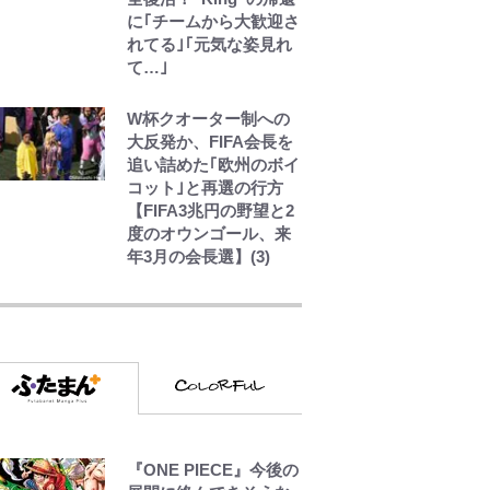
に｢チームから大歓迎さ
れてる｣｢元気な姿見れ
て…｣
W杯クオーター制への
大反発か、FIFA会長を
追い詰めた｢欧州のボイ
コット｣と再選の行方
【FIFA3兆円の野望と2
度のオウンゴール、来
年3月の会長選】(3)
やってはいけない！
「キャンプツーリン
グ」での「NGパッキン
グ」7選！ 安全＆快適
につながる「荷物の順
序や位置」積載のコツ
とは？「実体験レポ」
アユは「怒らせて掛け
『ONE PIECE』今後の