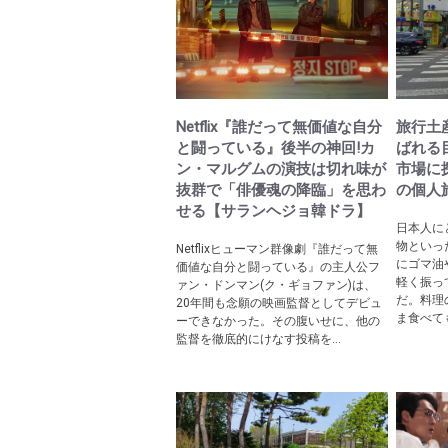
Netflix『誰だって無価値な自分
旅行土
と闘っている』後半の神回!カ
ばれる
ン・マルグムの演技は切れ味が
市場に
抜群で「俳優魂の降臨」を思わ
の個人
せる【サランヘジョ韓ドラ】
日本人に
物といっ
Netflixヒューマン群像劇『誰だって無
にゴマ油
価値な自分と闘っている』の主人公フ
軽く振っ
ァン・ドンマン(ク・ギョファン)は、
だ。料理
20年間も念願の映画監督としてデビュ
ま食べても
ーできなかった。その腹いせに、他の
監督を徹底的にけなす投稿を...