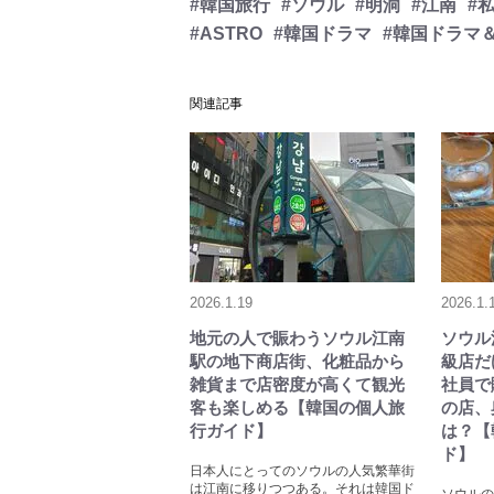
#韓国旅行
#ソウル
#明洞
#江南
#
#ASTRO
#韓国ドラマ
#韓国ドラマ
関連記事
2026.1.19
2026.1.
地元の人で賑わうソウル江南
ソウル
駅の地下商店街、化粧品から
級店だ
雑貨まで店密度が高くて観光
社員で
客も楽しめる【韓国の個人旅
の店、
行ガイド】
は？【
ド】
日本人にとってのソウルの人気繁華街
は江南に移りつつある。それは韓国ド