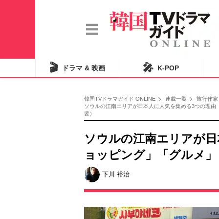
🎬
🎤
ドラマ & 映画
K-POP
韓国TVドラマガイド ONLINE
連載一覧
旅行作家
ソウルの江南エリアが日本人に人気を集める3つの理由「
要）
ソウルの江南エリアが日
ョッピング」「グルメ」
下川 裕治