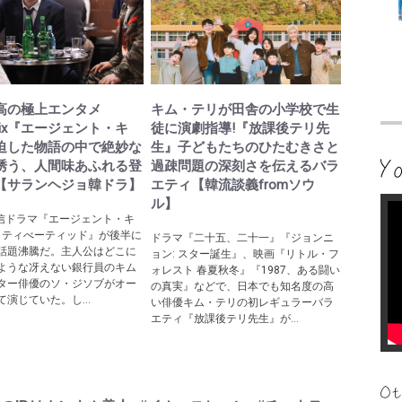
高の極上エンタメ
キム・テリが田舎の小学校で生
tflix『エージェント・キ
徒に演劇指導!『放課後テリ先
迫した物語の中で絶妙な
生』子どもたちのひたむきさと
誘う、人間味あふれる登
過疎問題の深刻さを伝えるバラ
【サランヘジョ韓ドラ】
エティ【韓流談義fromソウ
ル】
ix配信ドラマ『エージェント・キ
アクティべーティッド』が後半に
ドラマ『二十五、二十一』『ジョンニ
話題沸騰だ。主人公はどこに
ョン: スター誕生』、映画『リトル・フ
ような冴えない銀行員のキム
ォレスト 春夏秋冬』『1987、ある闘い
ター俳優のソ・ジソブがオー
の真実』などで、日本でも知名度の高
演じていた。し...
い俳優キム・テリの初レギュラーバラ
エティ『放課後テリ先生』が...