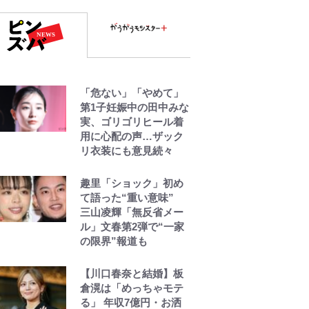
「危ない」「やめて」
第1子妊娠中の田中みな
実、ゴリゴリヒール着
用に心配の声…ザック
リ衣装にも意見続々
趣里「ショック」初め
て語った“重い意味”
三山凌輝「無反省メー
ル」文春第2弾で“一家
の限界”報道も
【川口春奈と結婚】板
倉滉は「めっちゃモテ
る」 年収7億円・お洒