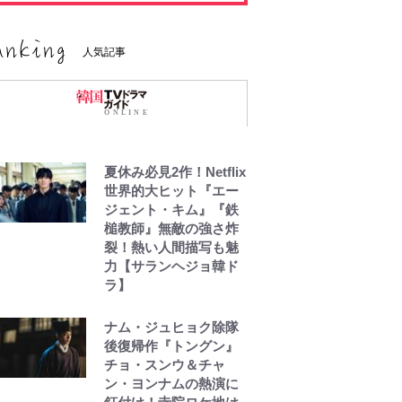
人気記事
夏休み必見2作！Netflix
世界的大ヒット『エー
ジェント・キム』『鉄
槌教師』無敵の強さ炸
裂！熱い人間描写も魅
力【サランヘジョ韓ド
ラ】
ナム・ジュヒョク除隊
後復帰作『トングン』
チョ・スンウ＆チャ
ン・ヨンナムの熱演に