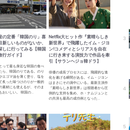
産の定番「韓国のり」喜
Netflix大ヒット作『素晴らしき
目新しいものがないか、
新世界』で飛躍したイム・ジヨ
探しに行ってみる【韓国
ン!コメディとシリアスを自在
旅行ガイド】
に行き来する演技力で作品を牽
引【サランヘジョ韓ドラ】
とって最も身近な韓国の食べ
たら、韓国のりである。のり
俳優の成長プロセスには、飛躍的な進
やエゴマ油を薄く塗り、塩を
化を遂げる瞬間がある。イム・ジヨン
て炙った味つけのりが一般的
はまさにその渦中にいる。最新主演作
の素材にも使えるが、そのま
『素晴らしき新世界』は視聴者から圧
おいしい。 韓国の...
倒的な支持を集め、ホ・ナムジュンと
の共演も最高の成功例となった...