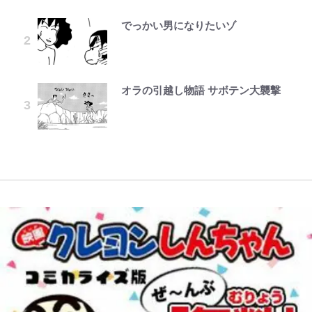
ちゃんに」
が熱狂｢サードなのにズルい｣｢こり
かった「本当に必要な7つの道具」
ゃかっけえわ｣
とは
でっかい男になりたいゾ
第3回 出版までの道のり・その2
映画『ちいかわ』入場者特典「第２
公式-冒険家になろう! ~スキルボー
GLAY・TERU＆PUFFY大貫亜美
藤原紀香が23年間続けるボランテ
弾」がスタート！まさかの人気アイ
ドでダンジョン攻略~ 第65話(1)
の“共演”ショットに「夫婦で写っ
ィア活動の原動力は…「偽善者だ」
浦和と千葉の首をかしげる主力放
荒々しい「火山帯」の一端にいるこ
テムに称賛続々「豪華すぎる！」
てるの尊い」 長女はもう23歳
との声も跳ね返す“誰かの役に立ち
出、柏リカルドの下で新加入2人が
とを体感！ 登頂約10分でも大迫力
たい”という思い
化ける！Jリーグに必要な外国人選
「吾妻小富士」火口を1周する「1
オラの引越し物語 サボテン大襲撃
レビュー『仮面家族』悠木シュン・
1万円超えも「納得のクオリティ」
公式-超難関ダンジョンで10万年修
黒木啓司が妻・宮崎麗果にDV報
手は【Jリーグ開幕｢初めての秋春
時間半ハイキング」パノラマ絶景レ
著
『この素晴らしい世界に祝福を！』
行した結果、世界最強に~最弱無能
道、逮捕前にインスタに起きてい
制｣の大激論】(4)
ポ【福島県福島市】
「のりの芝居は観たいと」藤原紀香
10万針以上の密度で再現された“め
の下剋上~ 第37話(1)
た“異変”…削除していたラブラブ
が明かす夫・片岡愛之助との関係
ぐみん刺繍ワークシャツ”にファン
投稿
性…互いに一番のお客さんで刺激を
｢知念さんを煽ってたのと同じ
「電気風呂の数は全国一」温泉じゃ
も感動
もらう存在
人？｣鹿島・鈴木優磨、大逆転勝利
ないのに大満足！ 上高地帰りに寄
後の“超・優等生インタビュー”が
りたい「林檎の湯屋 おぶ～」【山
話題！｢試合中とのギャップw｣｢礼
帰り、今日はどこでととのう？
儀正しいイケメンやな」
vol.7】