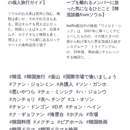
の個人旅行ガイド】
ープを離れるメンバーに放
った気になるひとこと【韓
ソウルのお土産は意外に悩む。種
流談義fromソウル】
類は多いが、それぞれ欠点もあ
る。昔はキムチを買えばよかっ
Netflix配信中の映画『ワイルド・シ
た。韓国といえばキムチ。白菜キ
ング』は、2001年に華々しくデビ
ムチ、カクテキなど種類も多く、
ューしたものの、その後スターの
僕はよく、ソウル駅にあるロッテ
座から転げ落ちた男女混成3人組ダ
マートの食料品売り場で...
ンスグループ「トライアングル」
が、20年後、再結成にチャレンジ
する物語だ。 ...
#韓流
#韓国旅行
#釜山
#国際市場で逢いましょう
#ファン・ジョンミン
#弁護人
#ソン・ガンホ
#悪いやつら
#チェ・ミンシク
#ハ・ジョンウ
#カンチョリ
#友へ チング
#ユ・オソン
#チャン・ドンゴン
#D.P.
#チョン・ヘイン
#ク・ギョファン
#海雲台
#ホテル
#市場
#韓国料理
#メクチュ
#ビアホール
#韓国映画
#韓国ドラマ
#韓国ドラマ＆映画