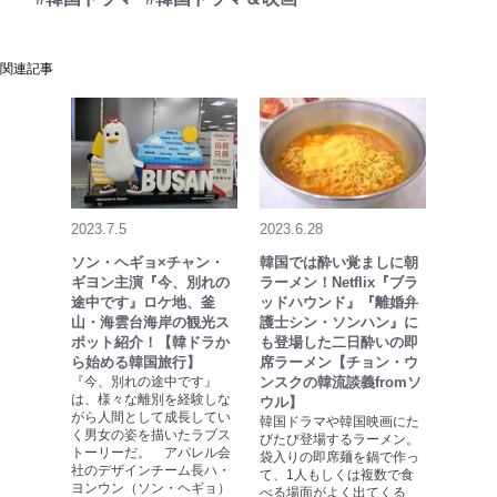
関連記事
2023.7.5
2023.6.28
ソン・ヘギョ×チャン・
韓国では酔い覚ましに朝
ギヨン主演『今、別れの
ラーメン！Netflix『ブラ
途中です』ロケ地、釜
ッドハウンド』『離婚弁
山・海雲台海岸の観光ス
護士シン・ソンハン』に
ポット紹介！【韓ドラか
も登場した二日酔いの即
ら始める韓国旅行】
席ラーメン【チョン・ウ
『今、別れの途中です』
ンスクの韓流談義fromソ
は、様々な離別を経験しな
ウル】
がら人間として成長してい
韓国ドラマや韓国映画にた
く男女の姿を描いたラブス
びたび登場するラーメン。
トーリーだ。 アパレル会
袋入りの即席麺を鍋で作っ
社のデザインチーム長ハ・
て、1人もしくは複数で食
ヨンウン（ソン・ヘギョ）
べる場面がよく出てくる