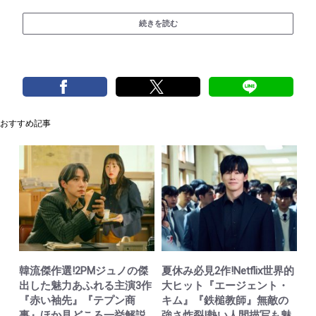
続きを読む
おすすめ記事
韓流傑作選!2PMジュノの傑
夏休み必見2作!Netflix世界的
出した魅力あふれる主演3作
大ヒット『エージェント・
『赤い袖先』『テプン商
キム』『鉄槌教師』無敵の
事』ほか見どころ一挙解説
強さ炸裂!熱い人間描写も魅