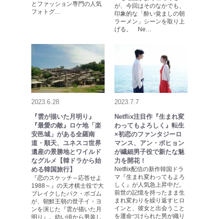
とファッション専門の人気
が、今回はそのなかでも、
フォトグ…
印象的な「酔い覚ましの朝
ラーメン」シーンを取り上
げる。 Ne…
2023.6.28
2023.7.7
『雲が描いた月明り』
Netflix注目作『生まれ変
『最愛の敵』ロケ地「楽
わってもよろしく』転生
安邑城」がある全羅南
×初恋のファンタジーロ
道・順天、ユネスコ世界
マンス、アン・ボヒョン
遺産の景勝地とワイルド
が繊細男子役で新たな魅
なグルメ【韓ドラから始
力を開花！
める韓国旅行】
Netflix配信の新作韓国ドラ
マ『生まれ変わってもよろ
『恋のスケッチ～応答せよ
しく』が人気急上昇中だ。
1988～』の天才棋士役で大
前世の記憶を持ったまま生
ブレイクしたパク・ボゴム
まれ変わりを繰り返すヒロ
が、朝鮮王朝の世子イ・ヨ
インと、彼女と出会うこと
ンを演じた『雲が描いた月
を運命づけられた男が織り
明り』。幼い頃から男装し