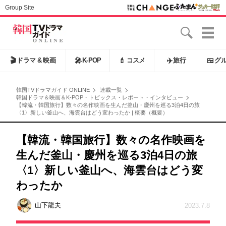
Group Site
🎬
ドラマ & 映画
🎤
K-POP
💄
コスメ
✈️
旅行
🍱
グ
韓国TVドラマガイド ONLINE
連載一覧
韓国ドラマ＆映画＆K-POP・トピックス・レポート・インタビュー
【韓流・韓国旅行】数々の名作映画を生んだ釜山・慶州を巡る3泊4日の旅
〈1〉新しい釜山へ、海雲台はどう変わったか | 概要（概要）
【韓流・韓国旅行】数々の名作映画を
生んだ釜山・慶州を巡る3泊4日の旅
〈1〉新しい釜山へ、海雲台はどう変
わったか
山下龍夫
2023.7.8