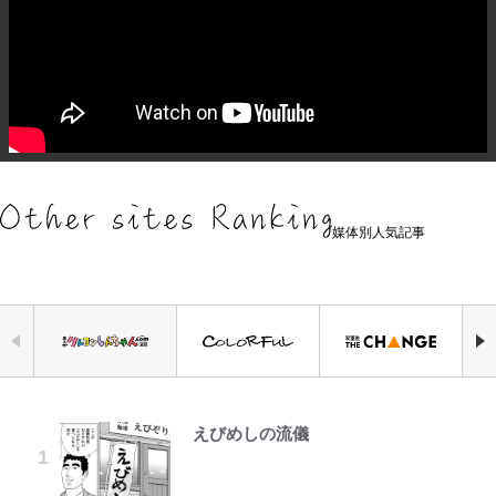
媒体別人気記事
えびめしの流儀
空の轍と大地の雲と 第1回
錦織一清の写真集はなぜ私服なの
｢なんじゃこりゃあああ！｣本田圭
「自分の絵ごと、このジャンルはそ
公式-ヒロインが来る前に妊娠しま
【キャンプ自己啓発】増えすぎたギ
千葉雄大、ほっそりイケメン近影に
か…高級ブランドをやめ等身大の自
佑の古巣ミラン、漆黒×蛍光レッド
ろそろ終わりかな」江口寿史が炎上
した~詰んだはずの悪役令嬢です
アを棚卸し！ “ウルトラライト” 目
「顔パンパンだったのに」反響 視
分を表現する現在「ちゃんとおじい
の超絶クールな新サードユニに世界
を経て樋口毅宏に語ったこと
が、どうやら違うようです~ 第1話
指した「自分スタイル」再構築でわ
聴者が想った激変の納得理由