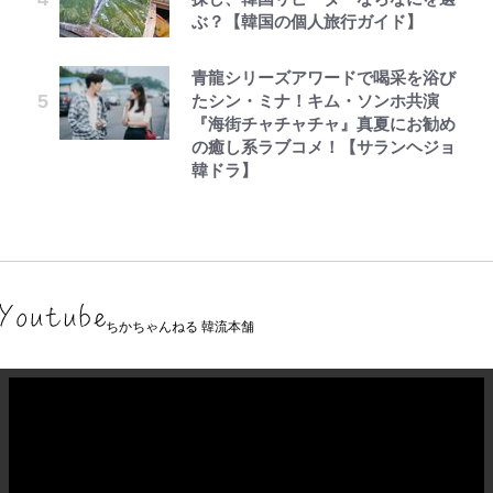
ぶ？【韓国の個人旅行ガイド】
青龍シリーズアワードで喝采を浴び
たシン・ミナ！キム・ソンホ共演
『海街チャチャチャ』真夏にお勧め
の癒し系ラブコメ！【サランヘジョ
韓ドラ】
ちかちゃんねる 韓流本舗