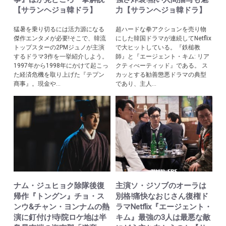
【サランヘジョ韓ドラ】
力【サランヘジョ韓ドラ】
猛暑を乗り切るには活力源になる
超ハードな拳アクションを売り物
傑作エンタメが必要!そこで、韓流
にした韓国ドラマが連続してNetflix
トップスターの2PMジュノが主演
で大ヒットしている。『鉄槌教
するドラマ3作を一挙紹介しよう。
師』と『エージェント・キム: リア
1997年から1998年にかけて起こっ
クティべーティッド』である。 ス
た経済危機を取り上げた『テプン
カッとする勧善懲悪ドラマの典型
商事』。現金や...
であり、主人...
ナム・ジュヒョク除隊後復
主演ソ・ジソブのオーラは
帰作『トングン』チョ・ス
別格!痛快なおじさん復権ド
ンウ&チャン・ヨンナムの熱
ラマNetflix『エージェント・
演に釘付け!寺院ロケ地は半
キム』最強の3人は最悪な敵