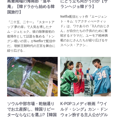
島最南端の海南郡「道卒
にどう立ち向かうのか【サ
庵」【韓ドラから始める韓
ランヘジョ韓ドラ】
国旅行】
Netflix配信ヒット作『エージェン
ト・キム: リアクティべーティッ
『二十五、二十一』『スタートア
ド』は、ワケありの「3人のおじさ
ップ:夢の扉』で人気を博したナ
ん」が自分たちの子供のために奮
ム・ジュヒョク。彼の除隊後初の
戦するドラマだ。ユーモア精神満
復帰作として話題を集める『トン
載のおじさんたちが繰り広げるサ
グン-呪いの宮-』がNetflixで配信中
スペンス・アクシ...
だ。 朝鮮王朝時代の王宮を舞台に
繰り広げる...
ソウル中部市場・乾物通り
K-POPコメディ映画『ワイ
でお土産探し、韓国リピー
ルド・シング』カン・ドン
ターならなにを選ぶ?【韓国
ウォン扮する主人公がグル