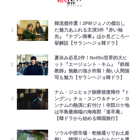
韓流傑作選！2PMジュノの傑出し
た魅力あふれる主演3作『赤い袖
先』『テプン商事』ほか見どころ一
挙解説【サランヘジョ韓ドラ】
夏休み必見2作！Netflix世界的大ヒ
ット『エージェント・キム』『鉄槌
教師』無敵の強さ炸裂！熱い人間描
写も魅力【サランヘジョ韓ドラ】
ナム・ジュヒョク除隊後復帰作『ト
ングン』チョ・スンウ＆チャン・ヨ
ンナムの熱演に釘付け！寺院ロケ地
は半島最南端の海南郡「道卒庵」
【韓ドラから始める韓国旅行】
ソウル中部市場・乾物通りでお土産
探し、韓国リピーターならなにを選