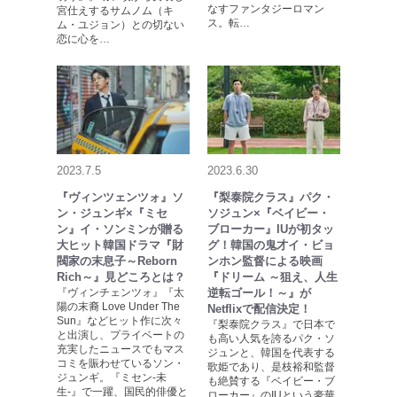
なすファンタジーロマン
宮仕えするサムノム（キ
ス。転…
ム・ユジョン）との切ない
恋に心を…
2023.7.5
2023.6.30
『ヴィンツェンツォ』ソ
『梨泰院クラス』パク・
ン・ジュンギ×『ミセ
ソジュン×『ベイビー・
ン』イ・ソンミンが贈る
ブローカー』IUが初タッ
大ヒット韓国ドラマ『財
グ！韓国の鬼才イ・ビョ
閥家の末息子～Reborn
ンホン監督による映画
Rich～』見どころとは？
『ドリーム ～狙え、人生
『ヴィンチェンツォ』『太
逆転ゴール！～』が
陽の末裔 Love Under The
Netflixで配信決定！
Sun』などヒット作に次々
『梨泰院クラス』で日本で
と出演し、プライベートの
も高い人気を誇るパク・ソ
充実したニュースでもマス
ジュンと、韓国を代表する
コミを賑わせているソン・
歌姫であり、是枝裕和監督
ジュンギ。『ミセン-未
も絶賛する『ベイビー・ブ
生-』で一躍、国民的俳優と
ローカー』のIUという豪華