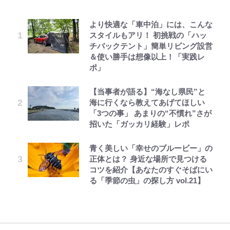
より快適な「車中泊」には、こんな
宮崎麗果、“10キロ減”告白後の背
「あまりにも強すぎる…」『呪術廻
空の轍と大地の雲と 第1回
公式-魔王様、リトライ!R R第58話
｢最後の1枚…ワルぃゎ〜｣鈴木優磨
毎日お風呂に入れたいゾ
人気漫画家・江口寿史がお金がなく
スタイルもアリ！ 初挑戦の「ハッ
骨・肋骨くっきりトレ姿に「痩せ過
戦≡』で描かれた、本編最強の呪術
(3)
が激勝翌日に写真12枚投稿→渾身
て原画を売却!? 画集『KING OF
チバックテント」簡単リビング設営
ぎてませんか」心配の声も 夫・黒
師たちの「その後」 虎杖、東堂、
の“煽りショット”に興奮！｢最後の
POP』で起死回生！
＆使い勝手は想像以上！「実践レ
木啓司にはDV巡る逮捕報道
釘崎らの数十年後の姿とは
1枚までの壮大なフリ｣｢知念くんの
ポ」
ことどんだけ好きなんよｗ｣
第3回 出版までの道のり・その2
公式-ヒロインが来る前に妊娠しま
じいちゃんの夏の思い出だゾ
武田久美子が“伝説の貝殻水着”の
ショートスリーパー堀大輔氏「人生
「見るんじゃなかった」怪奇に心
した~詰んだはずの悪役令嬢です
裏側を激白…ターニングポイントは
【当事者が語る】“海なし県民”と
で初めての行動」生配信中に激怒＆
霊、未確認生命体まで…昭和キッズ
｢マジでなんちゅー作戦なの槙野監
が、どうやら違うようです~ 第1話
近藤真彦主演ハイティーン・ブギで
海に行くなら教えてあげてほしい
物に乱暴にあたる姿の経緯釈明
を震え上がらせた「恐怖のテレビ番
督w｣ベンチ前に掲げられた｢マテ
のキス
「3つの事」 あまりの“不慣れ”さが
「犬がかわいそう」の声も
組」
茶｣｢白い犬｣｢爆弾｣｢合コン｣のイラ
レビュー『仮面家族』悠木シュン・
公式-かたわれ令嬢が男装する理由
えびめしの流儀
招いた「ガッカリ経験」レポ
スト入り作戦ボードにファン困惑！
「のりの芝居は観たいと」藤原紀香
著
第1話
｢想像よりデカくて吹いた｣
平子理沙・55歳、“年齢不変”のお
「ハイキュー!! おせち2027」の予
が明かす夫・片岡愛之助との関係
青く美しい「幸せのブルービー」の
腹見せミニ丈スカート姿に驚きの声
約がスタート！“春高”を見事表現
性…互いに一番のお客さんで刺激を
正体とは？ 身近な場所で見つける
「あゆかと思った」「どんだけ若い
した三段重にファン感激「エモすぎ
｢なんじゃこりゃあああ！｣本田圭
もらう存在
コツを紹介【あなたのすぐそばにい
んだよ」
る」
佑の古巣ミラン、漆黒×蛍光レッド
る「季節の虫」の探し方 vol.21】
の超絶クールな新サードユニに世界
が熱狂｢サードなのにズルい｣｢こり
ゃかっけえわ｣