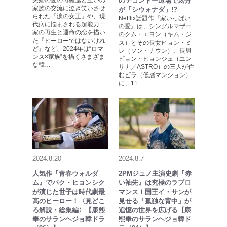
のテコンドー道場で気分
家族の交流に泣き笑いさせ
が「シウォナダ」!?
られた『涙の女王』や、現
Netflix話題作『家いっぱい
代病に悩まされる超能力一
の愛』は、シングルマザー
家の再生と運命の恋を描い
のクム・エヨン（キム・ジ
た『ヒーローではないけれ
ス）とその長女ピョン・ミ
ど』など、2024年は“ロマ
レ（ソン・ナウン）、長男
ンス×家族”を描くさまざま
ピョン・ヒョンジェ（ユン
な韓…
サナ／ASTRO）の三人が住
むビラ（低層マンション）
に、11…
2024.8.20
2024.8.7
人気作『青春ウォルダ
2PMジュノ主演史劇『赤
ム』でパク・ヒョンシク
い袖先』は究極のラブロ
が演じた世子は時代劇最
マンス！国王イ・サンが
高のヒーロー！〈見どこ
見せる「孤独な背中」が
ろ解説・総集編〉【康熙
追憶の世界を広げる【康
奉のサランヘジョ韓ドラ
熙奉のサランヘジョ韓ド