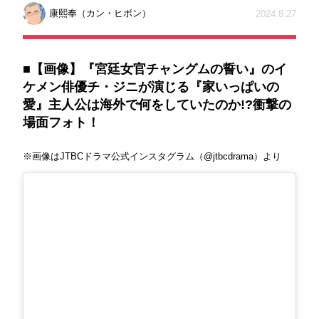
康熙奉（カン・ヒボン）
2024.8.27
■【画像】『
宮廷女官チャングムの誓い
』のイ
ケメン俳優チ・ジニが演じる『家いっぱいの
愛』主人公は海外で何をしていたのか!?衝撃の
場面フォト！
※画像はJTBCドラマ公式インスタグラム（@jtbcdrama）より