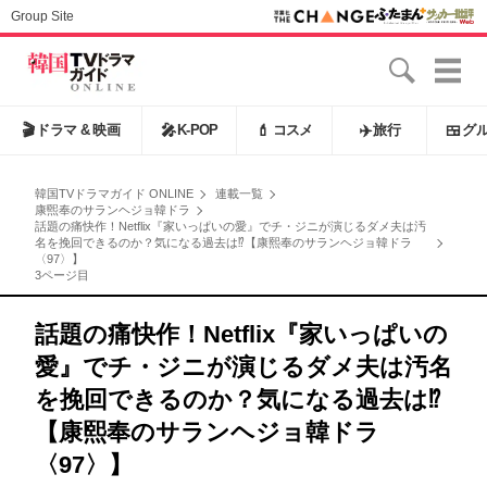
Group Site
🎬
ドラマ & 映画
🎤
K-POP
💄
コスメ
✈️
旅行
🍱
グ
韓国TVドラマガイド ONLINE
連載一覧
康煕奉のサランヘジョ韓ドラ
話題の痛快作！Netflix『家いっぱいの愛』でチ・ジニが演じるダメ夫は汚
名を挽回できるのか？気になる過去は⁉【康熙奉のサランヘジョ韓ドラ
〈97〉】
3ページ目
話題の痛快作！Netflix『家いっぱいの
愛』でチ・ジニが演じるダメ夫は汚名
を挽回できるのか？気になる過去は⁉
【康熙奉のサランヘジョ韓ドラ
〈97〉】