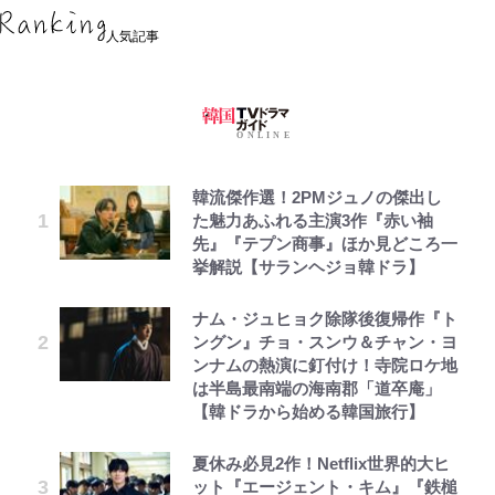
人気記事
韓流傑作選！2PMジュノの傑出し
た魅力あふれる主演3作『赤い袖
先』『テプン商事』ほか見どころ一
挙解説【サランヘジョ韓ドラ】
ナム・ジュヒョク除隊後復帰作『ト
ングン』チョ・スンウ＆チャン・ヨ
ンナムの熱演に釘付け！寺院ロケ地
は半島最南端の海南郡「道卒庵」
【韓ドラから始める韓国旅行】
夏休み必見2作！Netflix世界的大ヒ
ット『エージェント・キム』『鉄槌