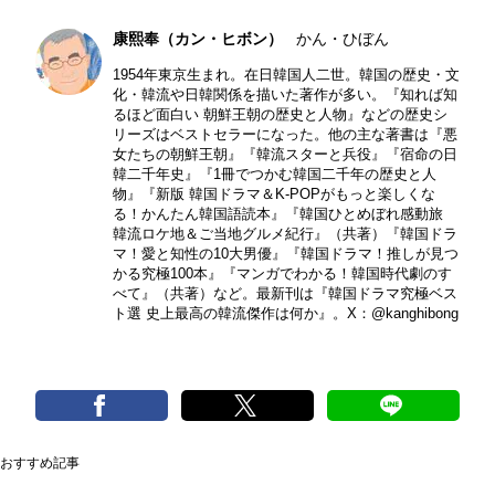
康熙奉（カン・ヒボン）
かん・ひぼん
1954年東京生まれ。在日韓国人二世。韓国の歴史・文
化・韓流や日韓関係を描いた著作が多い。『知れば知
るほど面白い 朝鮮王朝の歴史と人物』などの歴史シ
リーズはベストセラーになった。他の主な著書は『悪
女たちの朝鮮王朝』『韓流スターと兵役』『宿命の日
韓二千年史』『1冊でつかむ韓国二千年の歴史と人
物』『新版 韓国ドラマ＆K-POPがもっと楽しくな
る！かんたん韓国語読本』『韓国ひとめぼれ感動旅
韓流ロケ地＆ご当地グルメ紀行』（共著）『韓国ドラ
マ！愛と知性の10大男優』『韓国ドラマ！推しが見つ
かる究極100本』『マンガでわかる！韓国時代劇のす
べて』（共著）など。最新刊は『韓国ドラマ究極ベス
ト選 史上最高の韓流傑作は何か』。X：
@kanghibong
おすすめ記事