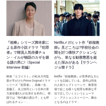
『相棒』シリーズ脚本家に
Netflixメガヒット作『鉄槌教
よる原作小説ドラマ『犯罪
師』見どころは?学校社会の
者』で韓流人気俳優チョ
闇を討つ痛快アクションな
ン・イルが物語のカギを握
がら、単なる勧善懲悪を超
る謎の男に!〈Special
えた深みがある【サランヘ
Interview 前編〉
ジョ韓ドラ】
映画『エゴイスト』の松永大司監
Netflix『鉄槌教師』が世界的な大ヒ
督が手がけたPrime Originalドラマ
ットを記録している。原作は同名
シリーズ『犯罪者』。高橋一生、
の人気ウェブトゥーンで、教育現
斎藤工、水上恒司という日本の実
場で起こる様々な犯罪を斬新な手
力派俳優3人が出演する本作に、韓
法で正していくというヒューマ
国では「時代劇の貴公子」とも呼
ン・アクションストーリー。舞台
ばれるチョン・...
となるのはドラマ...