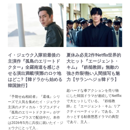
イ・ジェウク入隊前最後の
夏休み必見2作!Netflix世界的
主演作『孤島のエリートド
大ヒット『エージェント・
クター』全羅南道を感じさ
キム』『鉄槌教師』無敵の
せる演出満載!実際のロケ地
強さ炸裂!熱い人間描写も魅
はどこ?【韓ドラから始める
力【サランヘジョ韓ドラ】
韓国旅行】
超ハードな拳アクションを売り物
にした韓国ドラマが連続してNetflix
『予期せぬ相続者』『還魂』シリ
で大ヒットしている。『鉄槌教
ーズで人気を集めたイ・ジェウク
師』と『エージェント・キム: リア
主演のメディカル・ラブコメディ
クティべーティッド』である。 ス
『孤島のエリートドクター』がデ
カッとする勧善懲悪ドラマの典型
ィズニープラスで配信中だ。本作
であり、主人...
は2026年5月に兵役に就いたイ・ジ
ェウクにとって入...