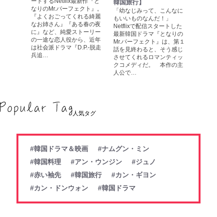
ートするNetflix最新作『と
韓国旅行】
なりのMr.パーフェクト』。
「幼なじみって、こんなに
『よくおごってくれる綺麗
もいいものなんだ！」
なお姉さん』『ある春の夜
Netflixで配信スタートした
に』など、純愛ストーリー
最新韓国ドラマ『となりの
の一途な恋人役から、近年
Mr.パーフェクト』は、第１
は社会派ドラマ『D.P.-脱走
話を見終わると、そう感じ
兵追…
させてくれるロマンティッ
クコメディだ。 本作の主
人公で…
人気タグ
#韓国ドラマ＆映画
#ナムグン・ミン
#韓国料理
#アン・ウンジン
#ジュノ
#赤い袖先
#韓国旅行
#カン・ギヨン
#カン・ドンウォン
#韓国ドラマ