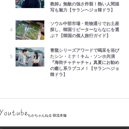
教師』無敵の強さ炸裂！熱い人間描
写も魅力【サランヘジョ韓ドラ】
ソウル中部市場・乾物通りでお土産
探し、韓国リピーターならなにを選
ぶ？【韓国の個人旅行ガイド】
青龍シリーズアワードで喝采を浴び
たシン・ミナ！キム・ソンホ共演
『海街チャチャチャ』真夏にお勧め
の癒し系ラブコメ！【サランヘジョ
韓ドラ】
ちかちゃんねる 韓流本舗