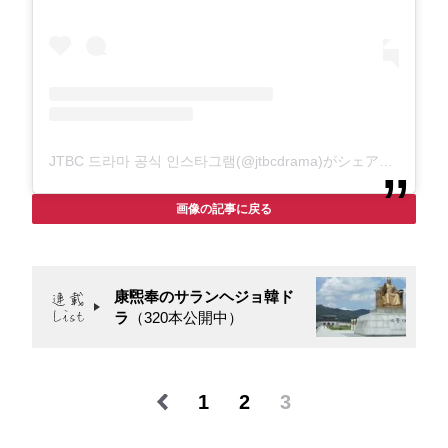
JTBC 드라마 공식 인스타그램(@jtbcdrama)がシェアした投稿
画像の記事に戻る
康煕奉のサランヘジョ韓ド
ラ
（320本公開中）
1
2
3