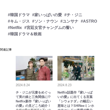
#韓国ドラマ
#家いっぱいの愛
#チ・ジニ
#キム・ジス
#ソン・ナウン
#ユンサナ
#ASTRO
#Netflix
#宮廷女官チャングムの誓い
#韓国ドラマ＆映画
関連記事
2024.8.24
2024.8.23
チ・ジニが元妻をめぐっ
Netflix話題作『家いっぱ
て実の娘と三角関係に!?
いの愛』に出てくる言葉
Netflix新作『家いっぱい
「シウォナダ」の幅広い
の愛』の見どころ紹介！
意味とは？SHINeeミンホ
夫婦の愛の再確認と互いの