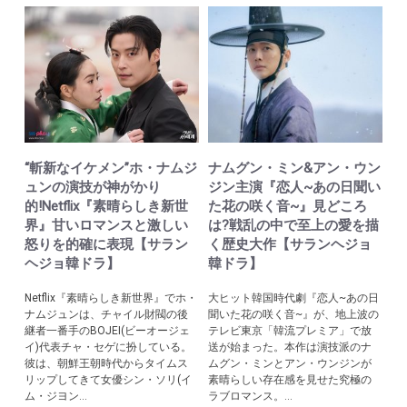
“斬新なイケメン”ホ・ナムジ
ナムグン・ミン&アン・ウン
ュンの演技が神がかり
ジン主演『恋人~あの日聞い
的!Netflix『素晴らしき新世
た花の咲く音~』見どころ
界』甘いロマンスと激しい
は?戦乱の中で至上の愛を描
怒りを的確に表現【サラン
く歴史大作【サランヘジョ
ヘジョ韓ドラ】
韓ドラ】
Netflix『素晴らしき新世界』でホ・
大ヒット韓国時代劇『恋人~あの日
ナムジュンは、チャイル財閥の後
聞いた花の咲く音~』が、地上波の
継者一番手のBOJEI(ビーオージェ
テレビ東京「韓流プレミア」で放
イ)代表チャ・セゲに扮している。
送が始まった。本作は演技派のナ
彼は、朝鮮王朝時代からタイムス
ムグン・ミンとアン・ウンジンが
リップしてきて女優シン・ソリ(イ
素晴らしい存在感を見せた究極の
ム・ジヨン...
ラブロマンス。...