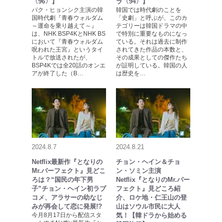
〈96〉】
ラ〈94〉】
パク・ヒョンシク主演の韓
韓国では時代劇のことを
国時代劇『青春ウォルダム
「史劇」と呼ぶが、このカ
～運命を乗り越えて～』
テゴリーは韓国ドラマの中
は、NHK BSP4KとNHK BS
で特別に重要なものになっ
において『青春ウォルダム
ている。それは過去に制作
呪われた王宮』というタイ
されてきた作品の本数と、
トルで放送されたが、
その成果としての傑作たち
BSP4Kでは全20話のオンエ
が証明している。韓国の人
アが終了した（B…
は歴史を…
2024.8.7
2024.8.21
Netflix最新作『となりの
チョン・ヘイン＆チョ
Mr.パーフェクト』見どこ
ン・ソミン主演
ろは？“国民の年下男
Netflix『となりのMr.パー
子”チョン・ヘイン初ラブ
フェクト』見どころ紹
コメ、アラサーの幼なじ
介、ロケ地・仁王山の登
みが再会して恋に発展!?
山はソウル市民に大人
今月8月17日から配信スタ
気！【韓ドラから始める